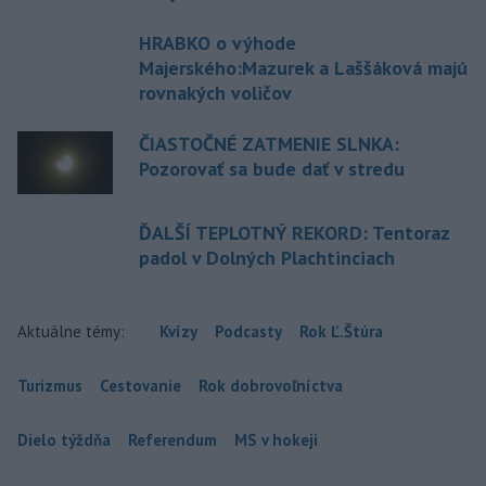
HRABKO o výhode
Majerského:Mazurek a Laššáková majú
rovnakých voličov
ČIASTOČNÉ ZATMENIE SLNKA:
Pozorovať sa bude dať v stredu
ĎALŠÍ TEPLOTNÝ REKORD: Tentoraz
padol v Dolných Plachtinciach
Aktuálne témy:
Kvízy
Podcasty
Rok Ľ.Štúra
Turizmus
Cestovanie
Rok dobrovoľníctva
Dielo týždňa
Referendum
MS v hokeji