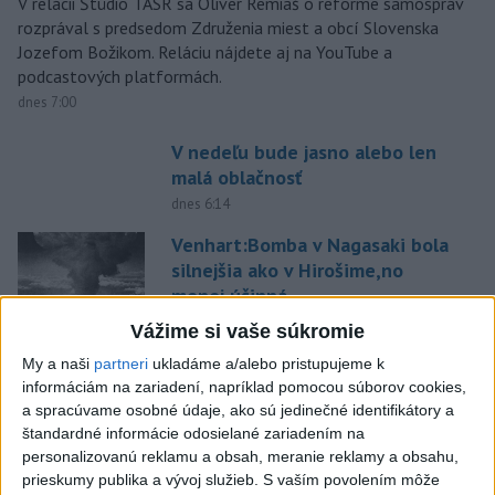
V relácii Štúdio TASR sa Oliver Remiaš o reforme samospráv
rozprával s predsedom Združenia miest a obcí Slovenska
Jozefom Božikom. Reláciu nájdete aj na YouTube a
podcastových platformách.
dnes 7:00
V nedeľu bude jasno alebo len
malá oblačnosť
dnes 6:14
Venhart:Bomba v Nagasaki bola
silnejšia ako v Hirošime,no
menej účinná
dnes 8:24
Vážime si vaše súkromie
OTESTUJTE SA: Rozumiete
My a naši
partneri
ukladáme a/alebo pristupujeme k
slovenským nárečiam? Tieto
informáciám na zariadení, napríklad pomocou súborov cookies,
a spracúvame osobné údaje, ako sú jedinečné identifikátory a
slová vás potrápia
štandardné informácie odosielané zariadením na
dnes 7:00
personalizovanú reklamu a obsah, meranie reklamy a obsahu,
Slovensko čakajú astronomické
prieskumy publika a vývoj služieb.
S vaším povolením môže