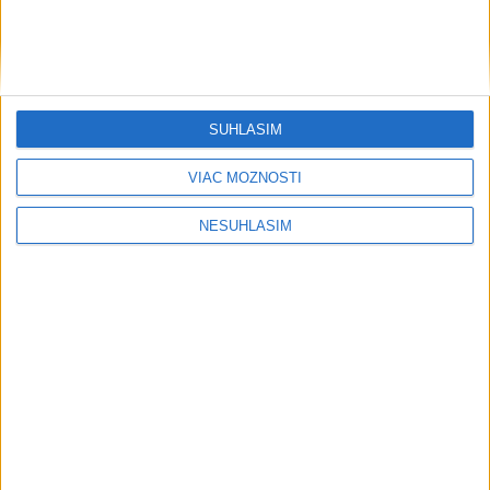
pomáhajú už aj záchranárom
Orbánová telefonovala s Blanárom a
Tarabom o pomoci na Dunaji
SÚHLASÍM
Filip Kuffa tvrdí, že eurokomisia mu
VIAC MOŽNOSTÍ
dala za pravdu pri zonácii
NESÚHLASÍM
Pri horúčavách myslite aj na zvieratá.
Viete, kedy potrebujú pomoc?
ŠTIBRAVÁ: Štvrté miesto v silnej
svetovej konkurencii je výborné
Šport