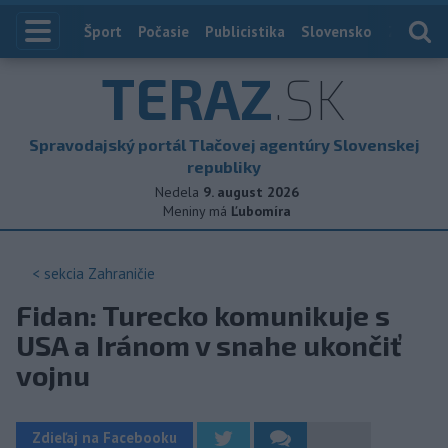
Index
Šport
Počasie
Publicistika
Slovensko
Zahranič
TERAZ
.SK
Spravodajský portál Tlačovej agentúry Slovenskej
republiky
Nedela
9. august 2026
Meniny má
Ľubomíra
< sekcia
Zahraničie
Fidan: Turecko komunikuje s
USA a Iránom v snahe ukončiť
vojnu
Zdieľaj na Facebooku