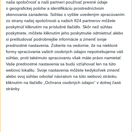
naša spoločnosť a naši partneri používať presné údaje
úkazy, zatmenie Slnka striedajú
o geografickej polohe a identifikáciu prostredníctvom
Perzeidy
skenovania zariadenia. Súhlas s vyššie uvedeným spracúvaním
dnes 7:36
zo strany našej spoločnosti a našich 824 partnerov môžete
poskytnúť kliknutím na príslušné tlačidlo. Skôr než súhlas
Rakovina Joea Bidena sa
poskytnete, môžete kliknutím jeho poskytnutie odmietnuť alebo
zhoršila, tvrdí syn
si preštudovať podrobnejšie informácie a zmeniť svoje
dnes 7:19
prednostné nastavenia.
Zoberte na vedomie, že na niektoré
formy spracúvania vašich osobných údajov nepotrebujeme váš
Irán stanovil nové podmienky
súhlas, proti takémuto spracovaniu však máte právo namietať.
na obnovenie plavby cez
Vaše prednostné nastavenia sa budú vzťahovať len na túto
Hormuzský prieliv
webovú lokalitu. Svoje nastavenia môžete kedykoľvek zmeniť
dnes 7:15
alebo svoj súhlas odvolať návratom na túto webovú stránku
kliknutím na tlačidlo „Ochrana osobných údajov“ v dolnej časti
Turecko očakáva, že k dohode o
stránky.
spoločnej obrane sa pripojí aj
Egypt
dnes 7:06
Ľubomíra je kolegiálna
dnes 6:45