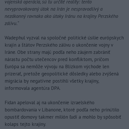
vojenská operácia, sú tu určité reality: tento
nevyprovokovaný útok na Irán je nespravodlivý a
nezákonný rovnako ako útoky Iránu na krajiny Perzského
zálivu.“
Wadephul vyzval na spoločné politické úsilie európskych
krajín a štátov Perzského zálivu o ukončenie vojny v
Iráne. Obe strany majú podľa neho záujem zabrániť
nárastu počtu utečencov pred konfliktom, pričom
Európa sa nemôže vývoju na Blízkom východe len
prizerať, pretože geopolitické dôsledky alebo zvýšená
migrácia by negatívne postihli všetky krajiny,
informovala agentúra DPA.
Fidan apeloval aj na ukončenie izraelského
bombardovania v Libanone, ktoré podľa neho prinútilo
opustiť domovy takmer milión ľudí a mohlo by spôsobiť
kolaps tejto krajiny.