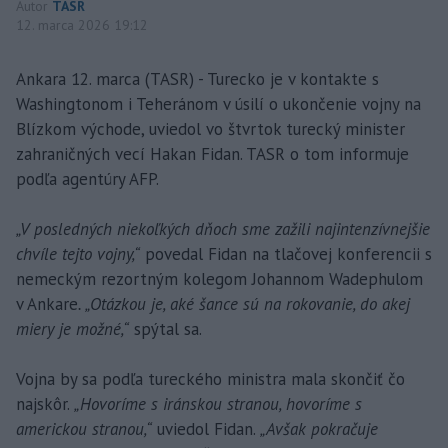
Autor
TASR
12. marca 2026 19:12
Ankara 12. marca (TASR) - Turecko je v kontakte s
Washingtonom i Teheránom v úsilí o ukončenie vojny na
Blízkom východe, uviedol vo štvrtok turecký minister
zahraničných vecí Hakan Fidan. TASR o tom informuje
podľa agentúry AFP.
„V posledných niekoľkých dňoch sme zažili najintenzívnejšie
chvíle tejto vojny,“
povedal Fidan na tlačovej konferencii s
nemeckým rezortným kolegom Johannom Wadephulom
v Ankare
. „Otázkou je, aké šance sú na rokovanie, do akej
miery je možné,“
spýtal sa.
Vojna by sa podľa tureckého ministra mala skončiť čo
najskôr.
„Hovoríme s iránskou stranou, hovoríme s
americkou stranou,“
uviedol Fidan.
„Avšak pokračuje