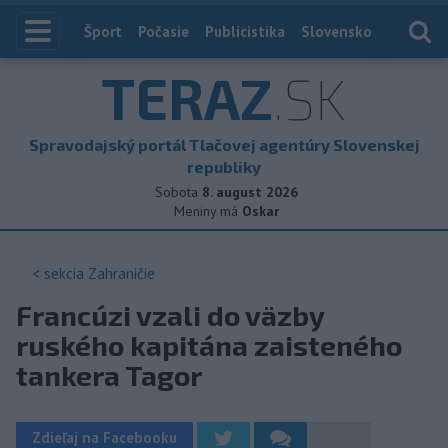
Index
Šport
Počasie
Publicistika
Slovensko
Zahranič
TERAZ
.SK
Spravodajský portál Tlačovej agentúry Slovenskej
republiky
Sobota
8. august 2026
Meniny má
Oskar
< sekcia
Zahraničie
Francúzi vzali do väzby
ruského kapitána zaisteného
tankera Tagor
Zdieľaj na Facebooku