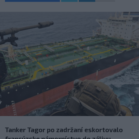
Tanker Tagor po zadržaní eskortovalo
francúzske námorníctvo do zálivu