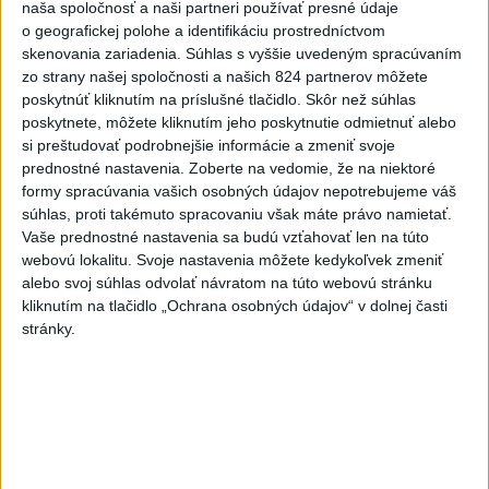
Senát schválil Todda Blanchea
naša spoločnosť a naši partneri používať presné údaje
do funkcie ministra
o geografickej polohe a identifikáciu prostredníctvom
skenovania zariadenia. Súhlas s vyššie uvedeným spracúvaním
spravodlivosti
zo strany našej spoločnosti a našich 824 partnerov môžete
aktualizované
dnes 10:49
,
dnes 11:49
poskytnúť kliknutím na príslušné tlačidlo. Skôr než súhlas
Firmám chýbajú kvalifikovaní
poskytnete, môžete kliknutím jeho poskytnutie odmietnuť alebo
si preštudovať podrobnejšie informácie a zmeniť svoje
ľudia, pomôcť môže
prednostné nastavenia.
Zoberte na vedomie, že na niektoré
rekvalifikácia
formy spracúvania vašich osobných údajov nepotrebujeme váš
dnes 9:42
súhlas, proti takémuto spracovaniu však máte právo namietať.
Vaše prednostné nastavenia sa budú vzťahovať len na túto
INTOXIKOVALA SA OSOBA:
webovú lokalitu. Svoje nastavenia môžete kedykoľvek zmeniť
Požiar v Braväcove zasiahol 10
alebo svoj súhlas odvolať návratom na túto webovú stránku
stavieb
kliknutím na tlačidlo „Ochrana osobných údajov“ v dolnej časti
dnes 10:13
stránky.
Na západe sú miestami vydané
výstrahy prvého stupňa pred
horúčavami
dnes 11:21
Slováci prehrali v semifinále s