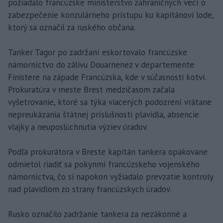
požiadalo francúzske ministerstvo zahraničných vecí o
zabezpečenie konzulárneho prístupu ku kapitánovi lode,
ktorý sa označil za ruského občana.
Tanker Tagor po zadržaní eskortovalo francúzske
námorníctvo do zálivu Douarnenez v departemente
Finistere na západe Francúzska, kde v súčasnosti kotví.
Prokuratúra v meste Brest medzičasom začala
vyšetrovanie, ktoré sa týka viacerých podozrení vrátane
nepreukázania štátnej príslušnosti plavidla, absencie
vlajky a neuposlúchnutia výziev úradov.
Podľa prokurátora v Breste kapitán tankera opakovane
odmietol riadiť sa pokynmi francúzskeho vojenského
námorníctva, čo si napokon vyžiadalo prevzatie kontroly
nad plavidlom zo strany francúzskych úradov.
Rusko označilo zadržanie tankera za nezákonné a