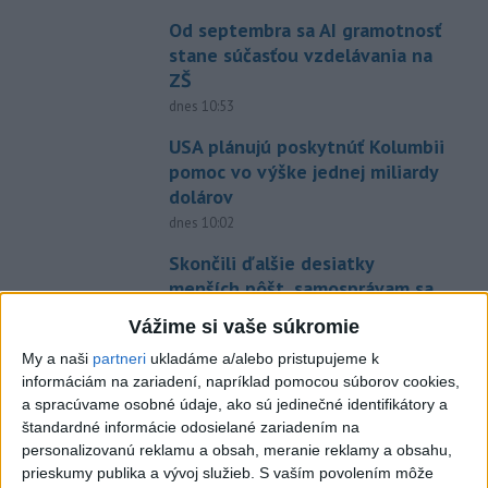
Od septembra sa AI gramotnosť
stane súčasťou vzdelávania na
ZŠ
dnes 10:53
USA plánujú poskytnúť Kolumbii
pomoc vo výške jednej miliardy
dolárov
dnes 10:02
Skončili ďalšie desiatky
menších pôšt, samosprávam sa
to nepáči
Vážime si vaše súkromie
dnes 11:17
My a naši
partneri
ukladáme a/alebo pristupujeme k
ECDC: V Európe zaznamenali
informáciám na zariadení, napríklad pomocou súborov cookies,
241 prípadov nákazy
a spracúvame osobné údaje, ako sú jedinečné identifikátory a
západonílskou horúčkou
štandardné informácie odosielané zariadením na
personalizovanú reklamu a obsah, meranie reklamy a obsahu,
dnes 9:11
prieskumy publika a vývoj služieb.
S vaším povolením môže