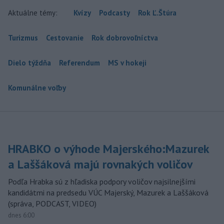
Aktuálne témy:
Kvízy
Podcasty
Rok Ľ.Štúra
Turizmus
Cestovanie
Rok dobrovoľníctva
Dielo týždňa
Referendum
MS v hokeji
Komunálne voľby
HRABKO o výhode Majerského:Mazurek
a Laššáková majú rovnakých voličov
Podľa Hrabka sú z hľadiska podpory voličov najsilnejšími
kandidátmi na predsedu VÚC Majerský, Mazurek a Laššáková
(správa, PODCAST, VIDEO)
dnes 6:00