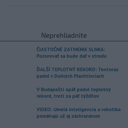
Neprehliadnite
ČIASTOČNÉ ZATMENIE SLNKA:
Pozorovať sa bude dať v stredu
ĎALŠÍ TEPLOTNÝ REKORD: Tentoraz
padol v Dolných Plachtinciach
V Budapešti opäť padol teplotný
rekord, tretí za päť týždňov
VIDEO: Umelá inteligencia a robotika
pomáhajú už aj záchranárom