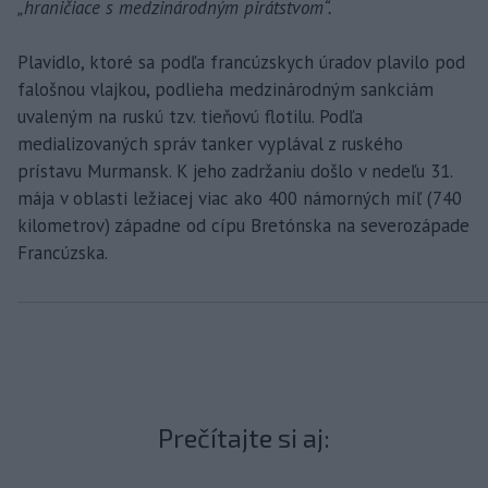
„hraničiace s medzinárodným pirátstvom“.
Plavidlo, ktoré sa podľa francúzskych úradov plavilo pod
falošnou vlajkou, podlieha medzinárodným sankciám
uvaleným na ruskú tzv. tieňovú flotilu. Podľa
medializovaných správ tanker vyplával z ruského
prístavu Murmansk. K jeho zadržaniu došlo v nedeľu 31.
mája v oblasti ležiacej viac ako 400 námorných míľ (740
kilometrov) západne od cípu Bretónska na severozápade
Francúzska.
Prečítajte si aj: