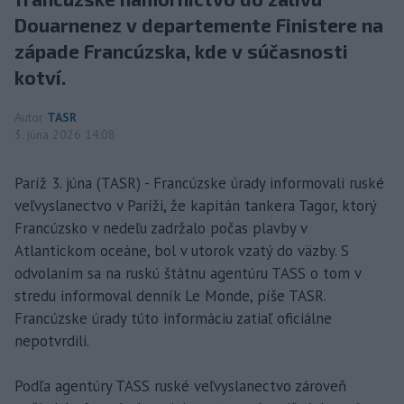
Douarnenez v departemente Finistere na
západe Francúzska, kde v súčasnosti
kotví.
Autor
TASR
3. júna 2026 14:08
Paríž 3. júna (TASR) - Francúzske úrady informovali ruské
veľvyslanectvo v Paríži, že kapitán tankera Tagor, ktorý
Francúzsko v nedeľu zadržalo počas plavby v
Atlantickom oceáne, bol v utorok vzatý do väzby. S
odvolaním sa na ruskú štátnu agentúru TASS o tom v
stredu informoval denník Le Monde, píše TASR.
Francúzske úrady túto informáciu zatiaľ oficiálne
nepotvrdili.
Podľa agentúry TASS ruské veľvyslanectvo zároveň