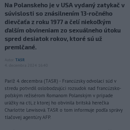
Na Polanskeho je v USA vydaný zatykač v
súvislosti so znásilnením 13-ročného
dievčaťa z roku 1977 a čelí niekoľkým
ďalším obvineniam zo sexuálneho útoku
spred desiatok rokov, ktoré sú už
premlčané.
Autor
TASR
4. decembra 2024 16:40
Paríž 4. decembra (TASR) - Francúzsky odvolací súd v
stredu potvrdil oslobodzujúci rozsudok nad francúzsko-
poľským režisérom Romanom Polanským v prípade
urážky na cti, z ktorej ho obvinila britská herečka
Charlotte Lewisová. TASR o tom informuje podľa správy
tlačovej agentúry AFP.