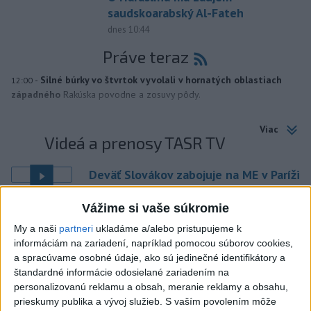
saudskoarabský Al-Fateh
dnes 10:44
Práve teraz
-
Silné búrky vo štvrtok vyvolali v hornatých oblastiach
12:00
západného
Rakúska povodne a zosuvy pôdy.
Viac
Videá a prenosy TASR TV
Deväť Slovákov zabojuje na ME v Paríži
o čo najlepšie výsledky
Vážime si vaše súkromie
Viac
My a naši
partneri
ukladáme a/alebo pristupujeme k
Najčítanejšie
informáciám na zariadení, napríklad pomocou súborov cookies,
a spracúvame osobné údaje, ako sú jedinečné identifikátory a
štandardné informácie odosielané zariadením na
6h
24h
7d
personalizovanú reklamu a obsah, meranie reklamy a obsahu,
prieskumy publika a vývoj služieb.
S vaším povolením môže
Po streľbe v škole neďaleko Bangkoku
1