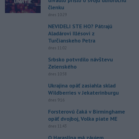
divadlo prišlo o svoju dlhoročnú
členku
dnes 10:29
NEVIDELI STE HO? Pátrajú
Aladárovi Illésovi z
Turčianskeho Petra
dnes 11:02
Srbsko potvrdilo návštevu
Zelenského
dnes 10:58
Ukrajina opäť zasiahla sklad
Wildberries v Jekaterinburgu
dnes 9:16
Forsterovú čaká v Birminghame
opäť dvojboj, Volka piate ME
dnes 11:43
O Haraslína má záujem