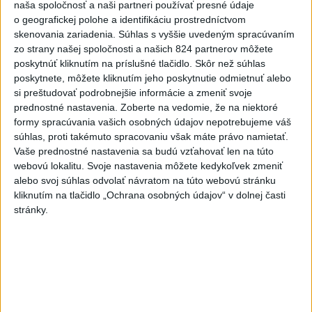
naša spoločnosť a naši partneri používať presné údaje
hlásia štyroch mŕtvych
o geografickej polohe a identifikáciu prostredníctvom
skenovania zariadenia. Súhlas s vyššie uvedeným spracúvaním
2
Kruhová križovatka v Poprade v smere z Hozelca bude
zo strany našej spoločnosti a našich 824 partnerov môžete
hotová budúci rok
poskytnúť kliknutím na príslušné tlačidlo. Skôr než súhlas
poskytnete, môžete kliknutím jeho poskytnutie odmietnuť alebo
3
ÚPLNÉ ZATMENIE SLNKA: Časť Európy zahalí tma,
si preštudovať podrobnejšie informácie a zmeniť svoje
hrozia dôsledky
prednostné nastavenia.
Zoberte na vedomie, že na niektoré
formy spracúvania vašich osobných údajov nepotrebujeme váš
4
Prešovský kraj vyzýva k využitiu bezplatného parkoviska v
súhlas, proti takémuto spracovaniu však máte právo namietať.
Tatrách
Vaše prednostné nastavenia sa budú vzťahovať len na túto
webovú lokalitu. Svoje nastavenia môžete kedykoľvek zmeniť
5
V Košiciach Nad jazerom začína výstavba
alebo svoj súhlas odvolať návratom na túto webovú stránku
chodníka,otvorili aj pumptrack
kliknutím na tlačidlo „Ochrana osobných údajov“ v dolnej časti
stránky.
6
Mesto Martin vypovedalo zmluvy na tri rozpracované
investičné akcie
7
Historik Zajac: Územie Slovenska bolo jadrom poľsko-
uhorských vzťahov