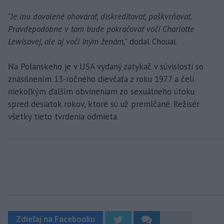
"Je mu dovolené ohovárať, diskreditovať, poškvrňovať.
Pravdepodobne v tom bude pokračovať voči Charlotte
Lewisovej, ale aj voči iným ženám,"
dodal Chouai.
Na Polanskeho je v USA vydaný zatykač v súvislosti so
znásilnením 13-ročného dievčaťa z roku 1977 a čelí
niekoľkým ďalším obvineniam zo sexuálneho útoku
spred desiatok rokov, ktoré sú už premlčané. Režisér
všetky tieto tvrdenia odmieta.
Zdieľaj na Facebooku