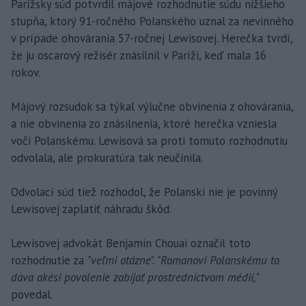
Parížsky súd potvrdil májové rozhodnutie súdu nižšieho
stupňa, ktorý 91-ročného Polanského uznal za nevinného
v prípade ohovárania 57-ročnej Lewisovej. Herečka tvrdí,
že ju oscarový režisér znásilnil v Paríži, keď mala 16
rokov.
Májový rozsudok sa týkal výlučne obvinenia z ohovárania,
a nie obvinenia zo znásilnenia, ktoré herečka vzniesla
voči Polanskému. Lewisová sa proti tomuto rozhodnutiu
odvolala, ale prokuratúra tak neučinila.
Odvolací súd tiež rozhodol, že Polanski nie je povinný
Lewisovej zaplatiť náhradu škôd.
Lewisovej advokát Benjamin Chouai označil toto
rozhodnutie za
"veľmi otázne". "Romanovi Polanskému to
dáva akési povolenie zabíjať prostredníctvom médií,
"
povedal.