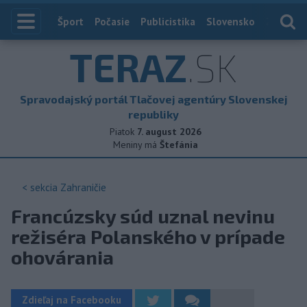
Index
Šport
Počasie
Publicistika
Slovensko
Zahranič
TERAZ
.SK
Spravodajský portál Tlačovej agentúry Slovenskej
republiky
Piatok
7. august 2026
Meniny má
Štefánia
< sekcia
Zahraničie
Francúzsky súd uznal nevinu
režiséra Polanského v prípade
ohovárania
Zdieľaj na Facebooku