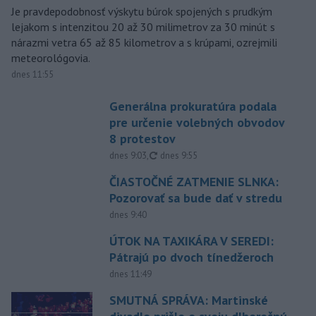
Je pravdepodobnosť výskytu búrok spojených s prudkým
lejakom s intenzitou 20 až 30 milimetrov za 30 minút s
nárazmi vetra 65 až 85 kilometrov a s krúpami, ozrejmili
meteorológovia.
dnes 11:55
Generálna prokuratúra podala
pre určenie volebných obvodov
8 protestov
aktualizované
dnes 9:03
,
dnes 9:55
ČIASTOČNÉ ZATMENIE SLNKA:
Pozorovať sa bude dať v stredu
dnes 9:40
ÚTOK NA TAXIKÁRA V SEREDI:
Pátrajú po dvoch tínedžeroch
dnes 11:49
SMUTNÁ SPRÁVA: Martinské