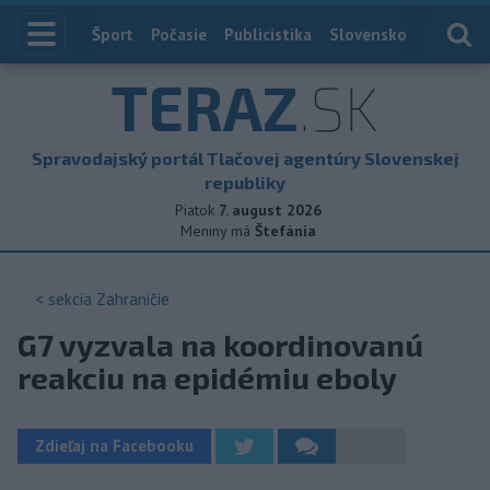
Index
Šport
Počasie
Publicistika
Slovensko
Zahranič
TERAZ
.SK
Spravodajský portál Tlačovej agentúry Slovenskej
republiky
Piatok
7. august 2026
Meniny má
Štefánia
< sekcia
Zahraničie
G7 vyzvala na koordinovanú
reakciu na epidémiu eboly
Zdieľaj na Facebooku