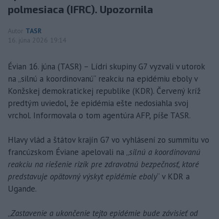
polmesiaca (IFRC). Upozornila
Autor
TASR
16. júna 2026 19:14
Évian 16. júna (TASR) – Lídri skupiny G7 vyzvali v utorok
na „silnú a koordinovanú“ reakciu na epidémiu eboly v
Konžskej demokratickej republike (KDR). Červený kríž
predtým uviedol, že epidémia ešte nedosiahla svoj
vrchol. Informovala o tom agentúra AFP, píše TASR.
Hlavy vlád a štátov krajín G7 vo vyhlásení zo summitu vo
francúzskom Éviane apelovali na „
silnú a koordinovanú
reakciu na riešenie rizík pre zdravotnú bezpečnosť, ktoré
predstavuje opätovný výskyt epidémie eboly
“ v KDR a
Ugande.
„
Zastavenie a ukončenie tejto epidémie bude závisieť od