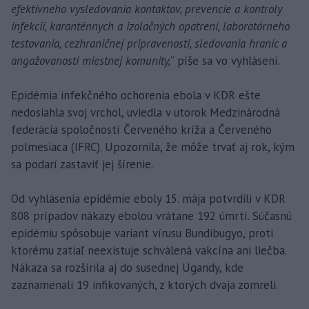
efektívneho vysledovania kontaktov, prevencie a kontroly
infekcií, karanténnych a izolačných opatrení, laboratórneho
testovania, cezhraničnej pripravenosti, sledovania hraníc a
angažovanosti miestnej komunity,
“ píše sa vo vyhlásení.
Epidémia infekčného ochorenia ebola v KDR ešte
nedosiahla svoj vrchol, uviedla v utorok Medzinárodná
federácia spoločností Červeného kríža a Červeného
polmesiaca (IFRC). Upozornila, že môže trvať aj rok, kým
sa podarí zastaviť jej šírenie.
Od vyhlásenia epidémie eboly 15. mája potvrdili v KDR
808 prípadov nákazy ebolou vrátane 192 úmrtí. Súčasnú
epidémiu spôsobuje variant vírusu Bundibugyo, proti
ktorému zatiaľ neexistuje schválená vakcína ani liečba.
Nákaza sa rozšírila aj do susednej Ugandy, kde
zaznamenali 19 infikovaných, z ktorých dvaja zomreli.