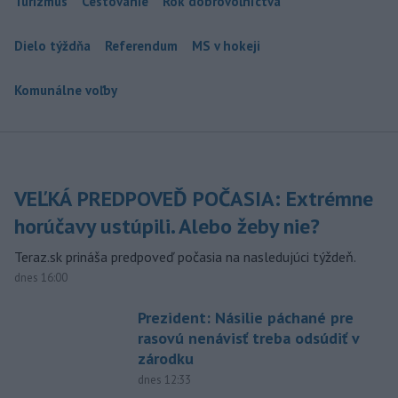
Turizmus
Cestovanie
Rok dobrovoľníctva
Dielo týždňa
Referendum
MS v hokeji
Komunálne voľby
VEĽKÁ PREDPOVEĎ POČASIA: Extrémne
horúčavy ustúpili. Alebo žeby nie?
Teraz.sk prináša predpoveď počasia na nasledujúci týždeň.
dnes 16:00
Prezident: Násilie páchané pre
rasovú nenávisť treba odsúdiť v
zárodku
dnes 12:33