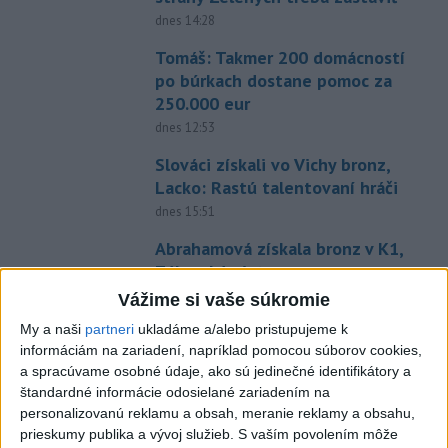
dnes 14:28
Tomáš: Takmer 200 domácností
po búrkach dostane pomoc za
250.000 eur
dnes 12:53
Slováci získali vo Vichy bronz,
Lacko: Rastú talentovaní hráči
dnes 15:51
Abrahamová získala bronz v K1,
Záhorská piata
aktualizované
dnes 16:08
,
dnes 16:10
Vážime si vaše súkromie
Práve teraz
My a naši
partneri
ukladáme a/alebo pristupujeme k
informáciám na zariadení, napríklad pomocou súborov cookies,
-
Slovenská polícia prispela k objasneniu prípadu
16:08
a spracúvame osobné údaje, ako sú jedinečné identifikátory a
prevádzačstva,
ktorý sa podarilo ukončiť právoplatným odsúdením
štandardné informácie odosielané zariadením na
páchateľa v Maďarsku.
personalizovanú reklamu a obsah, meranie reklamy a obsahu,
prieskumy publika a vývoj služieb.
S vaším povolením môže