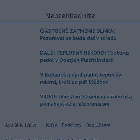
Neprehliadnite
ČIASTOČNÉ ZATMENIE SLNKA:
Pozorovať sa bude dať v stredu
ĎALŠÍ TEPLOTNÝ REKORD: Tentoraz
padol v Dolných Plachtinciach
V Budapešti opäť padol teplotný
rekord, tretí za päť týždňov
VIDEO: Umelá inteligencia a robotika
pomáhajú už aj záchranárom
Aktuálne témy:
Kvízy
Podcasty
Rok Ľ.Štúra