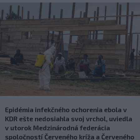
Epidémia infekčného ochorenia ebola v
KDR ešte nedosiahla svoj vrchol, uviedla
v utorok Medzinárodná federácia
spoločností Červeného kríža a Červeného