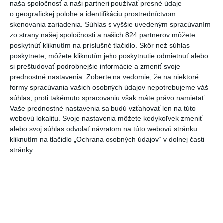
naša spoločnosť a naši partneri používať presné údaje
Viac
Videá a prenosy TASR TV
o geografickej polohe a identifikáciu prostredníctvom
skenovania zariadenia. Súhlas s vyššie uvedeným spracúvaním
zo strany našej spoločnosti a našich 824 partnerov môžete
Deväť Slovákov zabojuje na ME v Paríži
poskytnúť kliknutím na príslušné tlačidlo. Skôr než súhlas
o čo najlepšie výsledky
poskytnete, môžete kliknutím jeho poskytnutie odmietnuť alebo
si preštudovať podrobnejšie informácie a zmeniť svoje
Viac
prednostné nastavenia.
Zoberte na vedomie, že na niektoré
formy spracúvania vašich osobných údajov nepotrebujeme váš
Najčítanejšie
súhlas, proti takémuto spracovaniu však máte právo namietať.
Vaše prednostné nastavenia sa budú vzťahovať len na túto
6h
24h
7d
webovú lokalitu. Svoje nastavenia môžete kedykoľvek zmeniť
alebo svoj súhlas odvolať návratom na túto webovú stránku
Horúčavy vystriedajú búrky: Výstrahy
1
kliknutím na tlačidlo „Ochrana osobných údajov“ v dolnej časti
vydali vo viacerých okresoch
stránky.
2
POŽIAR V SLOVNAFTE: Došlo k narušeniu jednej z nádrží
3
POŽIAR PRI BRATISLAVE: Plamene pohltili skládku
odpadu
4
ČIASTOČNÉ ZATMENIE SLNKA: Pozorovať sa bude dať v