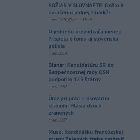
POŽIAR V SLOVNAFTE: Došlo k
narušeniu jednej z nádrží
aktualizované
dnes 14:20
,
dnes 15:46
O jedného prevádzača menej:
Prispela k tomu aj slovenská
polícia
dnes 16:14
Blanár: Kandidatúru SR do
Bezpečnostnej rady OSN
podporilo 123 štátov
dnes 12:52
Úraz pri práci s lisovacím
strojom: Hlásia dvoch
zranených
dnes 16:07
Musk: Kandidátku francúzskej
strany Zelených treba zastaviť