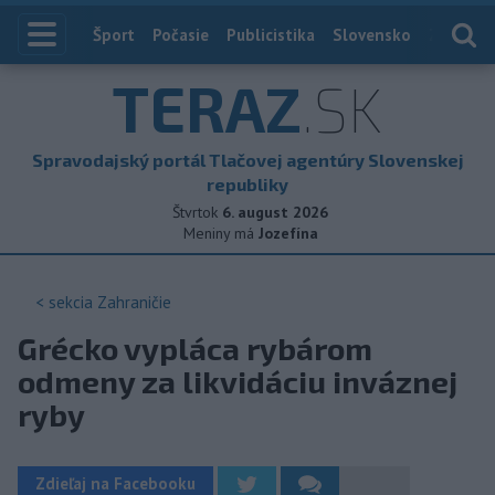
Index
Šport
Počasie
Publicistika
Slovensko
Zahranič
TERAZ
.SK
Spravodajský portál Tlačovej agentúry Slovenskej
republiky
Štvrtok
6. august 2026
Meniny má
Jozefína
< sekcia
Zahraničie
Grécko vypláca rybárom
odmeny za likvidáciu inváznej
ryby
Zdieľaj na Facebooku