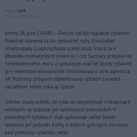
Autor
TASR
27. júna 2026 8:14
Atény 26. júna (TASR) – Grécko začalo vyplácať rybárom
finančné odmeny za lov jedovatej ryby štvorzubec
striebropásy (Lagocephalus sceleratus), ktorá sa v
dôsledku klimatických zmien šíri cez Suezský prieplav do
Stredozemného mora a spôsobuje značné škody rybárom
aj v miestnom ekosystéme. Informovala o tom agentúra
AP. Podobný program odmeňovania rybárov zaviedol
začiatkom tohto roka aj Cyprus.
Grécke úrady uviedli, že ryba sa nevyskytuje v oblastiach
určených na kúpanie pri ostrovných letoviskách. V
posledných týždňoch však spôsobuje veľké škody
rybárom pri pobreží Kréty a ďalších gréckych ostrovov,
keď prehrýza rybárske siete.