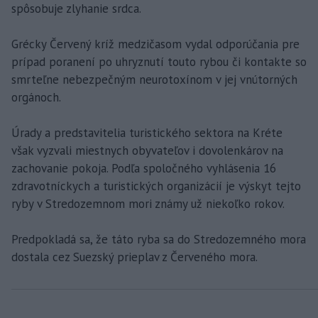
spôsobuje zlyhanie srdca.
Grécky Červený kríž medzičasom vydal odporúčania pre
prípad poranení po uhryznutí touto rybou či kontakte so
smrteľne nebezpečným neurotoxínom v jej vnútorných
orgánoch.
Úrady a predstavitelia turistického sektora na Kréte
však vyzvali miestnych obyvateľov i dovolenkárov na
zachovanie pokoja. Podľa spoločného vyhlásenia 16
zdravotníckych a turistických organizácií je výskyt tejto
ryby v Stredozemnom mori známy už niekoľko rokov.
Predpokladá sa, že táto ryba sa do Stredozemného mora
dostala cez Suezský prieplav z Červeného mora.