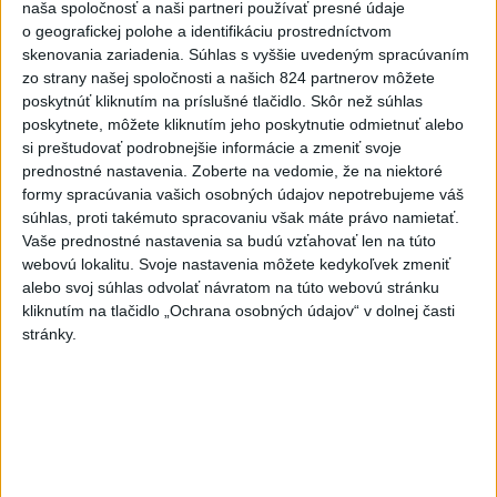
naša spoločnosť a naši partneri používať presné údaje
Deväť Slovákov zabojuje na ME v Paríži
o geografickej polohe a identifikáciu prostredníctvom
o čo najlepšie výsledky
skenovania zariadenia. Súhlas s vyššie uvedeným spracúvaním
zo strany našej spoločnosti a našich 824 partnerov môžete
poskytnúť kliknutím na príslušné tlačidlo. Skôr než súhlas
Viac
poskytnete, môžete kliknutím jeho poskytnutie odmietnuť alebo
Najčítanejšie
si preštudovať podrobnejšie informácie a zmeniť svoje
prednostné nastavenia.
Zoberte na vedomie, že na niektoré
6h
24h
7d
formy spracúvania vašich osobných údajov nepotrebujeme váš
súhlas, proti takémuto spracovaniu však máte právo namietať.
Afganec, ktorý v Mníchove vrazil autom
1
Vaše prednostné nastavenia sa budú vzťahovať len na túto
do davu, dostal TREST
webovú lokalitu. Svoje nastavenia môžete kedykoľvek zmeniť
alebo svoj súhlas odvolať návratom na túto webovú stránku
2
kliknutím na tlačidlo „Ochrana osobných údajov“ v dolnej časti
ÚPLNÉ ZATMENIE SLNKA: Časť Európy zahalí tma,
stránky.
hrozia dôsledky
3
Orbánová telefonovala s Blanárom a Tarabom o pomoci
na Dunaji
4
Mesto Martin vypovedalo zmluvy na tri rozpracované
investičné akcie