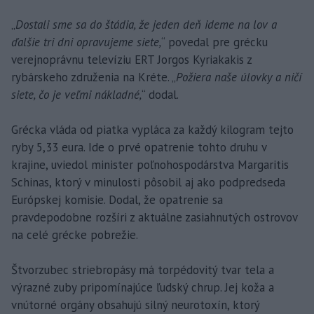
„
Dostali sme sa do štádia, že jeden deň ideme na lov a
ďalšie tri dni opravujeme siete,
“ povedal pre grécku
verejnoprávnu televíziu ERT Jorgos Kyriakakis z
rybárskeho združenia na Kréte. „
Požiera naše úlovky a ničí
siete, čo je veľmi nákladné,
“ dodal.
Grécka vláda od piatka vypláca za každý kilogram tejto
ryby 5,33 eura. Ide o prvé opatrenie tohto druhu v
krajine, uviedol minister poľnohospodárstva Margaritis
Schinas, ktorý v minulosti pôsobil aj ako podpredseda
Európskej komisie. Dodal, že opatrenie sa
pravdepodobne rozšíri z aktuálne zasiahnutých ostrovov
na celé grécke pobrežie.
Štvorzubec striebropásy má torpédovitý tvar tela a
výrazné zuby pripomínajúce ľudský chrup. Jej koža a
vnútorné orgány obsahujú silný neurotoxín, ktorý