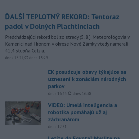
ĎALŠÍ TEPLOTNÝ REKORD: Tentoraz
padol v Dolných Plachtinciach
Predchádzajúci rekord bol zo stredy (5. 8.). Meteorológovia v
Kamenici nad Hronom v okrese Nové Zámky vtedy namerali
41,4 stupňa Celzia.
aktualizované
dnes 15:27
,
dnes 15:29
EK posudzuje obavy týkajúce sa
uznesení k zonáciám národných
parkov
aktualizované
dnes 16:35
,
dnes 16:38
VIDEO: Umelá inteligencia a
robotika pomáhajú už aj
záchranárom
dnes 12:31
Letíte do Egypta? Myslite na