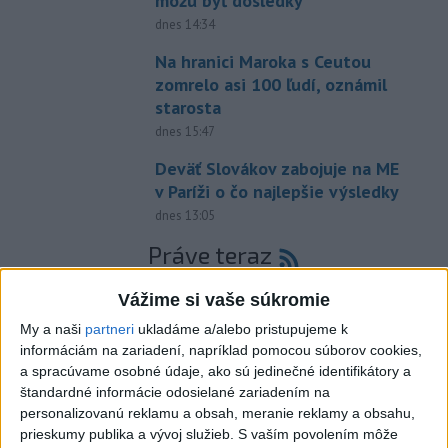
môžu byť dôsledky
dnes 14:34
Na hranici Maroka s Ceutou
zomrelo asi 100 ľudí, oznámil
starosta
dnes 15:47
Deväť Slovákov zabojuje na ME
v Paríži o čo najlepšie výsledky
dnes 13:05
Práve teraz
-
Európska komisia (EK) monitoruje situáciu a posudzuje
16:35
Vážime si vaše súkromie
všetky
vznesené obavy týkajúce sa vládnych uznesení k zonáciám
národných parkov. Zároveň posudzuje ôsmu žiadosť o platbu z plánu
My a naši
partneri
ukladáme a/alebo pristupujeme k
obnovy.
informáciám na zariadení, napríklad pomocou súborov cookies,
a spracúvame osobné údaje, ako sú jedinečné identifikátory a
štandardné informácie odosielané zariadením na
Viac
personalizovanú reklamu a obsah, meranie reklamy a obsahu,
Videá a prenosy TASR TV
prieskumy publika a vývoj služieb.
S vaším povolením môže