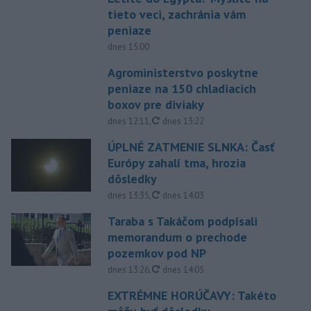
tieto veci, zachránia vám
peniaze
dnes 15:00
Agroministerstvo poskytne
peniaze na 150 chladiacich
boxov pre diviaky
aktualizované
dnes 12:11
,
dnes 13:22
ÚPLNÉ ZATMENIE SLNKA: Časť
Európy zahalí tma, hrozia
dôsledky
aktualizované
dnes 13:35
,
dnes 14:03
Taraba s Takáčom podpísali
memorandum o prechode
pozemkov pod NP
aktualizované
dnes 13:26
,
dnes 14:05
EXTRÉMNE HORÚČAVY: Takéto