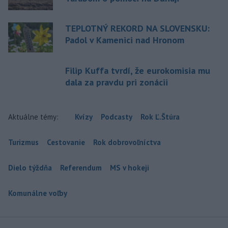
TEPLOTNÝ REKORD NA SLOVENSKU:
Padol v Kamenici nad Hronom
Filip Kuffa tvrdí, že eurokomisia mu
dala za pravdu pri zonácii
Aktuálne témy:
Kvízy
Podcasty
Rok Ľ.Štúra
Turizmus
Cestovanie
Rok dobrovoľníctva
Dielo týždňa
Referendum
MS v hokeji
Komunálne voľby