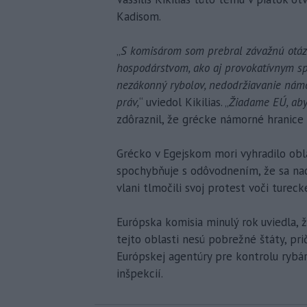
Kadisom.
„
S komisárom som prebral závažnú otázk
hospodárstvom, ako aj provokatívnym sp
nezákonný rybolov, nedodržiavanie nám
práv,
“ uviedol Kikilias. „
Žiadame EÚ, aby
zdôraznil, že grécke námorné hranice 
Grécko v Egejskom mori vyhradilo ob
spochybňuje s odôvodnením, že sa nac
vlani tlmočili svoj protest voči tu
Európska komisia minulý rok uviedla, 
tejto oblasti nesú pobrežné štáty, p
Európskej agentúry pre kontrolu rybá
inšpekcií.