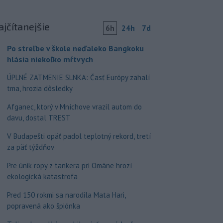
ajčítanejšie
6h
24h
7d
Po streľbe v škole neďaleko Bangkoku
hlásia niekoľko mŕtvych
ÚPLNÉ ZATMENIE SLNKA: Časť Európy zahalí
tma, hrozia dôsledky
Afganec, ktorý v Mníchove vrazil autom do
davu, dostal TREST
V Budapešti opäť padol teplotný rekord, tretí
za päť týždňov
Pre únik ropy z tankera pri Ománe hrozí
ekologická katastrofa
Pred 150 rokmi sa narodila Mata Hari,
popravená ako špiónka