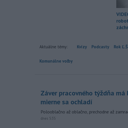
VIDE
robo
zách
Aktuálne témy:
Kvízy
Podcasty
Rok Ľ.Š
Komunálne voľby
Záver pracovného týždňa má b
mierne sa ochladí
Polooblačno až oblačno, prechodne až zamra
dnes 5:35