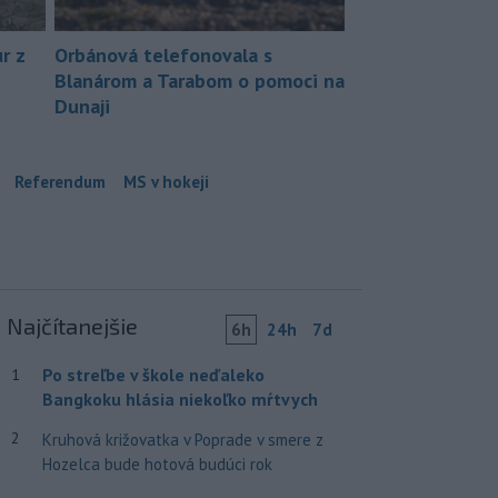
r z
Orbánová telefonovala s
Blanárom a Tarabom o pomoci na
Dunaji
Referendum
MS v hokeji
Najčítanejšie
6h
24h
7d
Po streľbe v škole neďaleko
1
Bangkoku hlásia niekoľko mŕtvych
2
Kruhová križovatka v Poprade v smere z
Hozelca bude hotová budúci rok