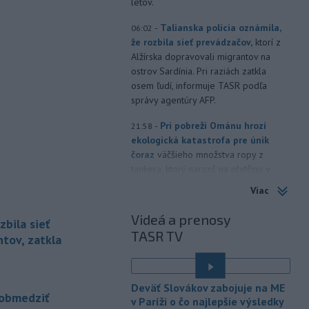
letov.
-
Talianska polícia oznámila,
06:02
že rozbila sieť prevádzačov,
ktorí z
Alžírska dopravovali migrantov na
ostrov Sardínia. Pri raziách zatkla
osem ľudí, informuje TASR podľa
správy agentúry AFP.
-
Pri pobreží Ománu hrozí
21:58
ekologická katastrofa pre únik
čoraz
väčšieho množstva ropy z
tankera, ktorý narazil na plytčinu v
blízkosti prírodnej rezervácie.
Viac
-
Zdravotné ťažkosti po
21:22
Videá a prenosy
zbila sieť
kontakte s neznámou látkou na
TASR TV
termálnom
kúpalisku v Diakovciach v
tov, zatkla
okrese Šaľa malo 16 osôb. Záchranná
zdravotná služba osem z nich
previezla do nemocnice.
Deväť Slovákov zabojuje na ME
obmedziť
v Paríži o čo najlepšie výsledky
-
Ugandský parlament vo
20:49