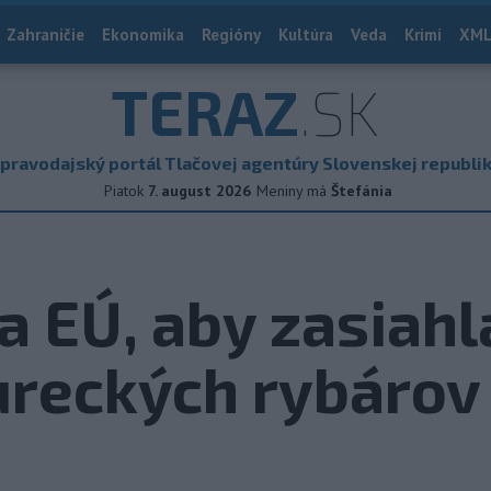
Zahraničie
Ekonomika
Regióny
Kultúra
Veda
Krimi
XML
TERAZ
.SK
pravodajský portál Tlačovej agentúry Slovenskej republi
Piatok
7. august 2026
Meniny má
Štefánia
a EÚ, aby zasiahl
ureckých rybárov