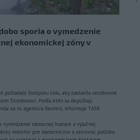
7
odobo sporia o vymedzenie
čnej ekonomickej zóny v
ok požiadalo Európsku úniu, aby zastavila nezákonné
nom Stredomorí. Podľa Atén sa dopúšťajú
ila na to agentúra Reuters, informuje TASR.
o vymedzenie námornej hranice a výlučnej
écky minister pre námorníctvo a ostrovnú politiku
otvoril na stretnutí s eurokomisárom Kostasom