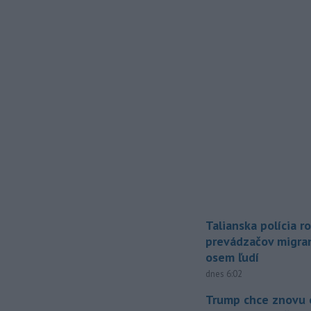
Talianska polícia ro
prevádzačov migran
osem ľudí
dnes 6:02
Trump chce znovu 