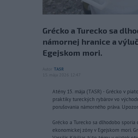
Grécko a Turecko sa dlh
námornej hranice a výlu
Egejskom mori.
Autor
TASR
15. mája 2026 12:47
Atény 15. mája (TASR) - Grécko v piat
praktiky tureckých rybárov vo východ
porušovania námorného práva. Upozorn
Grécko a Turecko sa dlhodobo sporia 
ekonomickej zóny v Egejskom mori. Gr
Vassilis Kikilias túto tému v piatok 