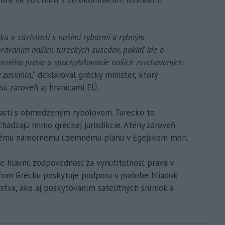
u v súvislosti s našimi rybármi a rybným
rávaním našich tureckých susedov, pokiaľ ide o
orného práva a spochybňovanie našich zvrchovaných
 zasiahla
,“ deklaroval grécky minister, ktorý
sú zároveň aj hranicami EÚ.
lasti s obmedzeným rybolovom. Turecko to
hádzajú mimo gréckej jurisdikcie. Atény zároveň
reckému námornému územnému plánu v Egejskom mori.
že hlavnú zodpovednosť za vynútiteľnosť práva v
ričom Grécku poskytuje podporu v podobe hliadok
rstva, ako aj poskytovaním satelitných snímok a