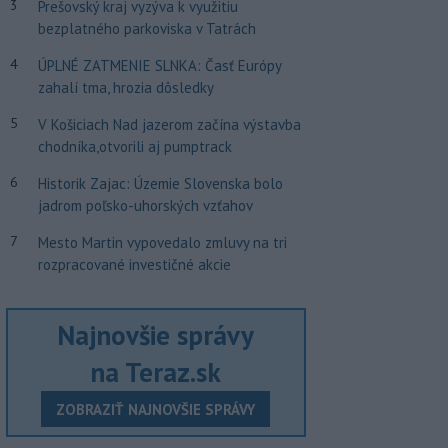
3
Prešovský kraj vyzýva k využitiu
bezplatného parkoviska v Tatrách
4
ÚPLNÉ ZATMENIE SLNKA: Časť Európy
zahalí tma, hrozia dôsledky
5
V Košiciach Nad jazerom začína výstavba
chodníka,otvorili aj pumptrack
6
Historik Zajac: Územie Slovenska bolo
jadrom poľsko-uhorských vzťahov
7
Mesto Martin vypovedalo zmluvy na tri
rozpracované investičné akcie
Najnovšie správy
na Teraz.sk
ZOBRAZIŤ NAJNOVŠIE SPRÁVY