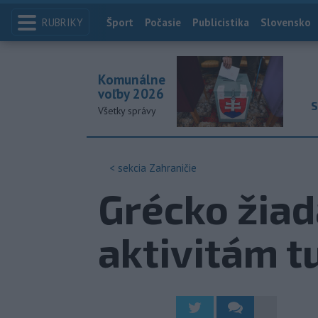
RUBRIKY
Index
Šport
Počasie
Publicistika
Slovensko
Komunálne
voľby 2026
S
Všetky správy
< sekcia
Zahraničie
Grécko žiad
aktivitám t