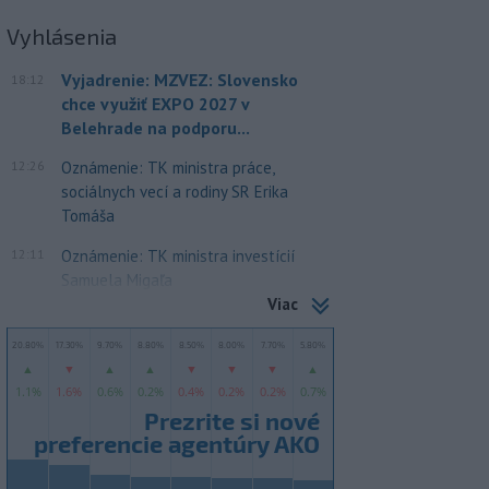
Vyhlásenia
Vyjadrenie: MZVEZ: Slovensko
18:12
chce využiť EXPO 2027 v
Belehrade na podporu...
12:26
Oznámenie: TK ministra práce,
sociálnych vecí a rodiny SR Erika
Tomáša
12:11
Oznámenie: TK ministra investícií
Samuela Migaľa
Viac