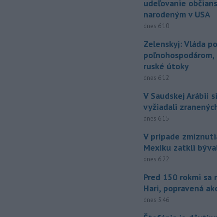
udeľovanie občian
narodeným v USA
dnes 6:10
Zelenskyj: Vláda 
poľnohospodárom, k
ruské útoky
dnes 6:12
V Saudskej Arábii s
vyžiadali zranených
dnes 6:15
V prípade zmiznuti
Mexiku zatkli býv
dnes 6:22
Pred 150 rokmi sa 
Hari, popravená ak
dnes 5:46