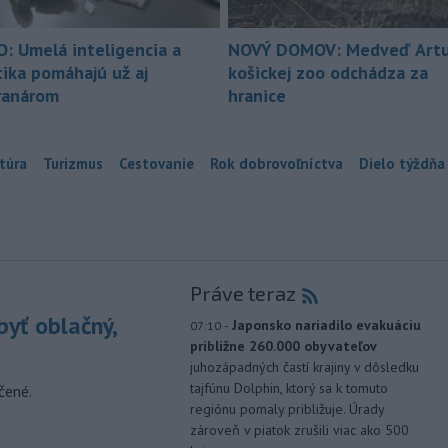
O: Umelá inteligencia a
NOVÝ DOMOV: Medveď Artu
tika pomáhajú už aj
košickej zoo odchádza za
ranárom
hranice
túra
Turizmus
Cestovanie
Rok dobrovoľníctva
Dielo týždňa
Práve teraz
yť oblačný,
-
Japonsko nariadilo evakuáciu
07:10
približne 260.000 obyvateľov
juhozápadných častí krajiny v dôsledku
tajfúnu Dolphin, ktorý sa k tomuto
čené.
regiónu pomaly približuje. Úrady
zároveň v piatok zrušili viac ako 500