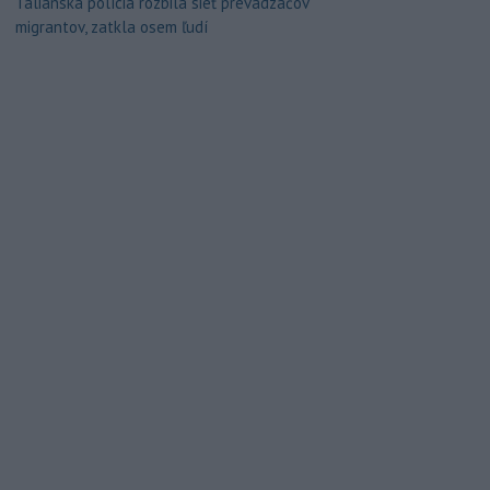
Talianska polícia rozbila sieť prevádzačov
migrantov, zatkla osem ľudí