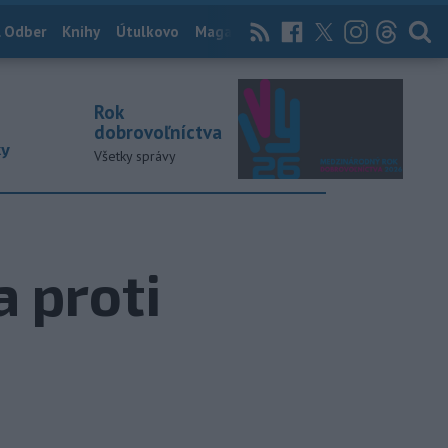
 Odber
Knihy
Útulkovo
Magazín
News Now
Archív
TASR
Rok
dobrovoľníctva
ky
Všetky správy
a proti