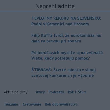
Neprehliadnite
TEPLOTNÝ REKORD NA SLOVENSKU:
Padol v Kamenici nad Hronom
Filip Kuffa tvrdí, že eurokomisia mu
dala za pravdu pri zonácii
Pri horúčavách myslite aj na zvieratá.
Viete, kedy potrebujú pomoc?
ŠTIBRAVÁ: Štvrté miesto v silnej
svetovej konkurencii je výborné
Aktuálne témy:
Kvízy
Podcasty
Rok Ľ.Štúra
Turizmus
Cestovanie
Rok dobrovoľníctva