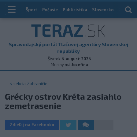
Index
Šport
Počasie
Publicistika
Slovensko
Zahranič
TERAZ
.SK
Spravodajský portál Tlačovej agentúry Slovenskej
republiky
Štvrtok
6. august 2026
Meniny má
Jozefína
< sekcia
Zahraničie
Grécky ostrov Kréta zasiahlo
zemetrasenie
Zdieľaj na Facebooku