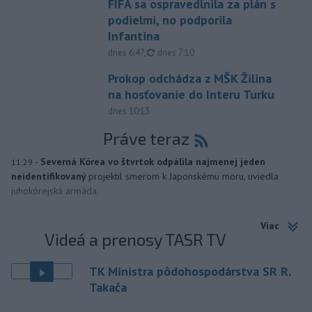
FIFA sa ospravedlnila za plán s
podielmi, no podporila
Infantina
aktualizované
dnes 6:47
,
dnes 7:10
Prokop odchádza z MŠK Žilina
na hosťovanie do Interu Turku
dnes 10:13
Práve teraz
-
Severná Kórea vo štvrtok odpálila najmenej jeden
11:29
neidentifikovaný
projektil smerom k Japonskému moru, uviedla
juhokórejská armáda.
Viac
Videá a prenosy TASR TV
TK Ministra pôdohospodárstva SR R.
Takača