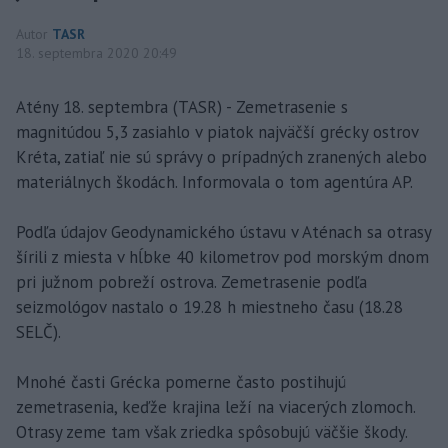
Autor
TASR
18. septembra 2020 20:49
Atény 18. septembra (TASR) - Zemetrasenie s
magnitúdou 5,3 zasiahlo v piatok najväčší grécky ostrov
Kréta, zatiaľ nie sú správy o prípadných zranených alebo
materiálnych škodách. Informovala o tom agentúra AP.
Podľa údajov Geodynamického ústavu v Aténach sa otrasy
šírili z miesta v hĺbke 40 kilometrov pod morským dnom
pri južnom pobreží ostrova. Zemetrasenie podľa
seizmológov nastalo o 19.28 h miestneho času (18.28
SELČ).
Mnohé časti Grécka pomerne často postihujú
zemetrasenia, keďže krajina leží na viacerých zlomoch.
Otrasy zeme tam však zriedka spôsobujú väčšie škody.