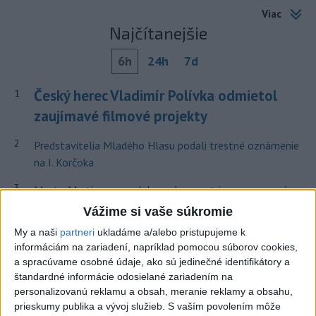
Viac
Najčítanejšie
6h
24h
7d
Český herec Vladimír Polívka odmietol
1
zaujímavé filmové projekty
2
Predstavitelia Mladého Hlasu podali trestné oznámenie
na I. Korčoka
3
Mesto Martin vypovedalo zmluvy na tri rozpracované
investičné akcie
Vážime si vaše súkromie
4
My a naši
partneri
ukladáme a/alebo pristupujeme k
V Košiciach Nad jazerom začína výstavba
informáciám na zariadení, napríklad pomocou súborov cookies,
chodníka,otvorili aj pumptrack
a spracúvame osobné údaje, ako sú jedinečné identifikátory a
5
štandardné informácie odosielané zariadením na
ZRÁŽKA VLAKU S AUTOM V LOZORNE: Rušňovodič jej
personalizovanú reklamu a obsah, meranie reklamy a obsahu,
už nedokázal zabrániť
prieskumy publika a vývoj služieb.
S vaším povolením môže