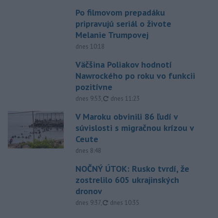
Po filmovom prepadáku
pripravujú seriál o živote
Melanie Trumpovej
dnes 10:18
Väčšina Poliakov hodnotí
Nawrockého po roku vo funkcii
pozitívne
aktualizované
dnes 9:53
,
dnes 11:23
V Maroku obvinili 86 ľudí v
súvislosti s migračnou krízou v
Ceute
dnes 8:48
NOČNÝ ÚTOK: Rusko tvrdí, že
zostrelilo 605 ukrajinských
dronov
aktualizované
dnes 9:37
,
dnes 10:35