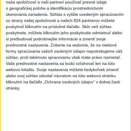
6
naša spoločnosť a naši partneri používať presné údaje
Kruhová križovatka v Poprade v smere z Hozelca bude
o geografickej polohe a identifikáciu prostredníctvom
hotová budúci rok
skenovania zariadenia. Súhlas s vyššie uvedeným spracúvaním
7
zo strany našej spoločnosti a našich 824 partnerov môžete
UZAVRETÁ CESTA: Medzi Spišskou Novou Vsou a
poskytnúť kliknutím na príslušné tlačidlo. Skôr než súhlas
Levočou sa stala nehoda
poskytnete, môžete kliknutím jeho poskytnutie odmietnuť alebo
si preštudovať podrobnejšie informácie a zmeniť svoje
Najnovšie správy na Teraz.sk
prednostné nastavenia.
Zoberte na vedomie, že na niektoré
formy spracúvania vašich osobných údajov nepotrebujeme váš
Vyhlásenia
súhlas, proti takémuto spracovaniu však máte právo namietať.
Vaše prednostné nastavenia sa budú vzťahovať len na túto
Priame prenosy z Národnej rady SR
webovú lokalitu. Svoje nastavenia môžete kedykoľvek zmeniť
alebo svoj súhlas odvolať návratom na túto webovú stránku
kliknutím na tlačidlo „Ochrana osobných údajov“ v dolnej časti
stránky.
Politika na sociálnych sieťach
Zobraziť viac
Info
Najnovšie videá
Najsledovanejšie videá