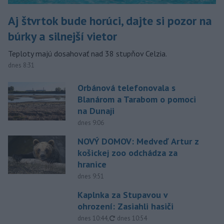
Aj štvrtok bude horúci, dajte si pozor na
búrky a silnejší vietor
Teploty majú dosahovať nad 38 stupňov Celzia.
dnes 8:31
Orbánová telefonovala s
Blanárom a Tarabom o pomoci
na Dunaji
dnes 9:06
NOVÝ DOMOV: Medveď Artur z
košickej zoo odchádza za
hranice
dnes 9:51
Kaplnka za Stupavou v
ohrození: Zasiahli hasiči
aktualizované
dnes 10:44
,
dnes 10:54