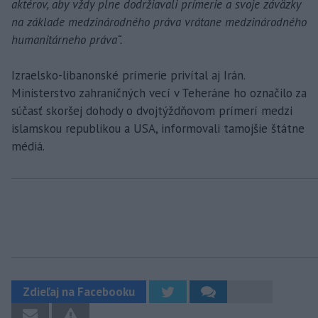
aktérov, aby vždy plne dodržiavali prímerie a svoje záväzky
na základe medzinárodného práva vrátane medzinárodného
humanitárneho práva“.
Izraelsko-libanonské prímerie privítal aj Irán.
Ministerstvo zahraničných vecí v Teheráne ho označilo za
súčasť skoršej dohody o dvojtýždňovom prímerí medzi
islamskou republikou a USA, informovali tamojšie štátne
médiá.
Zdieľaj na Facebooku