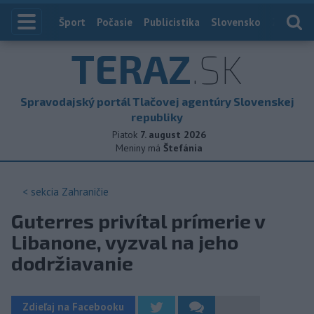
Index
Šport
Počasie
Publicistika
Slovensko
Zahranič
TERAZ
.SK
Spravodajský portál Tlačovej agentúry Slovenskej
republiky
Piatok
7. august 2026
Meniny má
Štefánia
< sekcia
Zahraničie
Guterres privítal prímerie v
Libanone, vyzval na jeho
dodržiavanie
Zdieľaj na Facebooku