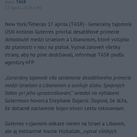
Autor
TASR
17. apríla 2026 6:40
New York/Teherán 17. apríla (TASR) - Generálny tajomník
OSN António Guterres privítal desaťdňové prímerie
dohodnuté medzi Izraelom a Libanonom, ktoré vstúpilo
do platnosti v noci na piatok. Vyzval zároveň všetky
strany, aby ho plne dodržiavali, informuje TASR podľa
agentúry AFP.
„Generálny tajomník víta oznámenie desaťdňového prímeria
medzi Izraelom a Libanonom a oceňuje úlohu Spojených
štátov pri jeho sprostredkovaní,“
uviedol vo vyhlásení
Guterresov hovorca Stephane Dujarric. Doplnil, že dúfa,
že dočasné zastavenie bojov otvorí cestu rokovaniam.
Guterres v zjavnom odkaze nielen na Izrael a Libanon,
ale aj militantné hnutie Hizballáh,
„vyzval všetkých