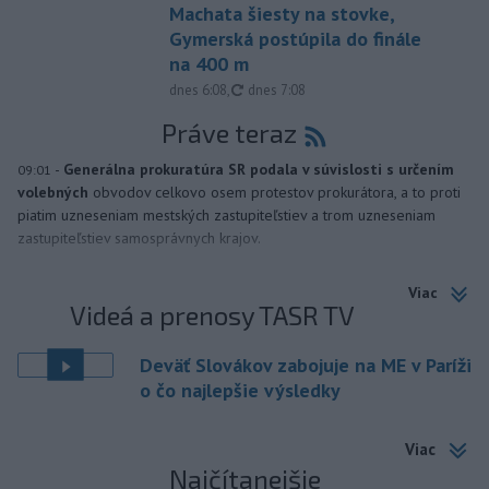
Machata šiesty na stovke,
Gymerská postúpila do finále
na 400 m
aktualizované
dnes 6:08
,
dnes 7:08
Práve teraz
-
Generálna prokuratúra SR podala v súvislosti s určením
09:01
volebných
obvodov celkovo osem protestov prokurátora, a to proti
piatim uzneseniam mestských zastupiteľstiev a trom uzneseniam
zastupiteľstiev samosprávnych krajov.
Viac
Videá a prenosy TASR TV
Deväť Slovákov zabojuje na ME v Paríži
o čo najlepšie výsledky
Viac
Najčítanejšie