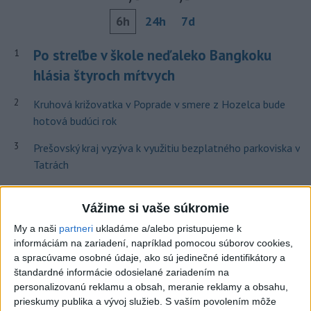
6h
24h
7d
Po streľbe v škole neďaleko Bangkoku
1
hlásia štyroch mŕtvych
2
Kruhová križovatka v Poprade v smere z Hozelca bude
hotová budúci rok
3
Prešovský kraj vyzýva k využitiu bezplatného parkoviska v
Tatrách
4
ÚPLNÉ ZATMENIE SLNKA: Časť Európy zahalí tma,
Vážime si vaše súkromie
hrozia dôsledky
My a naši
partneri
ukladáme a/alebo pristupujeme k
5
V Košiciach Nad jazerom začína výstavba
informáciám na zariadení, napríklad pomocou súborov cookies,
chodníka,otvorili aj pumptrack
a spracúvame osobné údaje, ako sú jedinečné identifikátory a
štandardné informácie odosielané zariadením na
6
Historik Zajac: Územie Slovenska bolo jadrom poľsko-
personalizovanú reklamu a obsah, meranie reklamy a obsahu,
uhorských vzťahov
prieskumy publika a vývoj služieb.
S vaším povolením môže