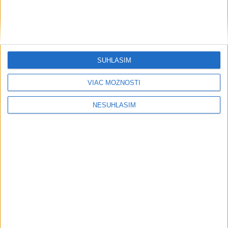
....
SÚHLASÍM
VIAC MOŽNOSTÍ
NESÚHLASÍM
....