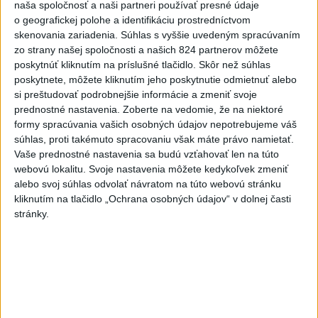
naša spoločnosť a naši partneri používať presné údaje
7
Mesto Martin vypovedalo zmluvy na tri rozpracované
o geografickej polohe a identifikáciu prostredníctvom
investičné akcie
skenovania zariadenia. Súhlas s vyššie uvedeným spracúvaním
zo strany našej spoločnosti a našich 824 partnerov môžete
poskytnúť kliknutím na príslušné tlačidlo. Skôr než súhlas
Najnovšie správy na Teraz.sk
poskytnete, môžete kliknutím jeho poskytnutie odmietnuť alebo
Vyhlásenia
si preštudovať podrobnejšie informácie a zmeniť svoje
prednostné nastavenia.
Zoberte na vedomie, že na niektoré
Priame prenosy z Národnej rady SR
formy spracúvania vašich osobných údajov nepotrebujeme váš
súhlas, proti takémuto spracovaniu však máte právo namietať.
Vaše prednostné nastavenia sa budú vzťahovať len na túto
webovú lokalitu. Svoje nastavenia môžete kedykoľvek zmeniť
alebo svoj súhlas odvolať návratom na túto webovú stránku
Politika na sociálnych sieťach
kliknutím na tlačidlo „Ochrana osobných údajov“ v dolnej časti
stránky.
Zobraziť viac
Info
Najnovšie videá
Najsledovanejšie videá
FRAGMENTY #5 – Cenzúra 1966 –