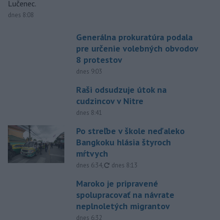
Lučenec.
dnes 8:08
Generálna prokuratúra podala
pre určenie volebných obvodov
8 protestov
dnes 9:03
Raši odsudzuje útok na
cudzincov v Nitre
dnes 8:41
Po streľbe v škole neďaleko
Bangkoku hlásia štyroch
mŕtvych
aktualizované
dnes 6:34
,
dnes 8:13
Maroko je pripravené
spolupracovať na návrate
neplnoletých migrantov
dnes 6:32