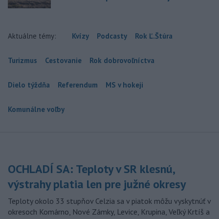
Aktuálne témy:
Kvízy
Podcasty
Rok Ľ.Štúra
Turizmus
Cestovanie
Rok dobrovoľníctva
Dielo týždňa
Referendum
MS v hokeji
Komunálne voľby
OCHLADÍ SA: Teploty v SR klesnú,
výstrahy platia len pre južné okresy
Teploty okolo 33 stupňov Celzia sa v piatok môžu vyskytnúť v
okresoch Komárno, Nové Zámky, Levice, Krupina, Veľký Krtíš a