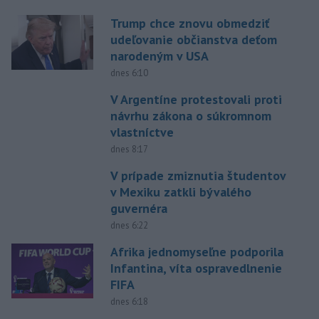
Trump chce znovu obmedziť
udeľovanie občianstva deťom
narodeným v USA
dnes 6:10
V Argentíne protestovali proti
návrhu zákona o súkromnom
vlastníctve
dnes 8:17
V prípade zmiznutia študentov
v Mexiku zatkli bývalého
guvernéra
dnes 6:22
Afrika jednomyseľne podporila
Infantina, víta ospravedlnenie
FIFA
dnes 6:18