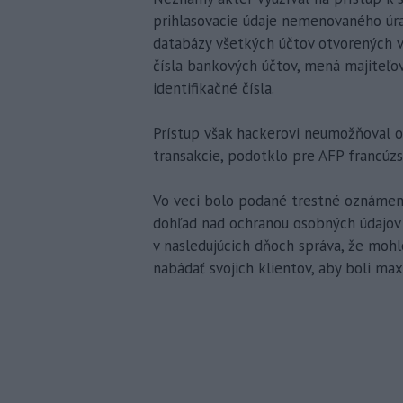
prihlasovacie údaje nemenovaného úrad
databázy všetkých účtov otvorených 
čísla bankových účtov, mená majiteľov
identifikačné čísla.
Prístup však hackerovi neumožňoval o
transakcie, podotklo pre AFP francúzs
Vo veci bolo podané trestné oznámeni
dohľad nad ochranou osobných údajov (
v nasledujúcich dňoch správa, že mohlo
nabádať svojich klientov, aby boli ma