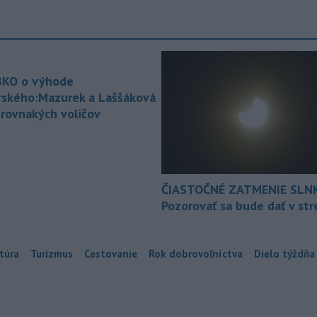
KO o výhode
rského:Mazurek a Laššáková
 rovnakých voličov
ČIASTOČNÉ ZATMENIE SLN
Pozorovať sa bude dať v st
túra
Turizmus
Cestovanie
Rok dobrovoľníctva
Dielo týždňa