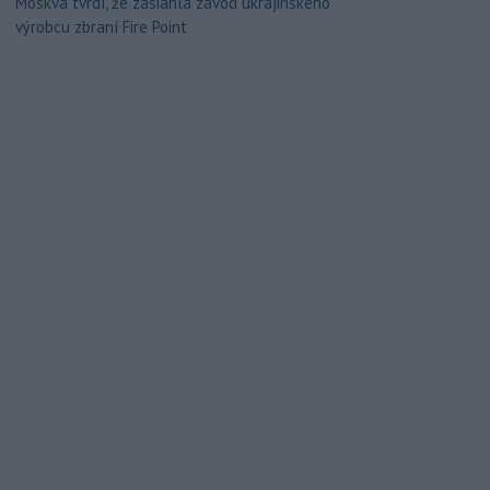
Moskva tvrdí, že zasiahla závod ukrajinského
výrobcu zbraní Fire Point