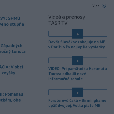
Zawtar al-Gharbíja a vybudovali tam
Viac
val. Dedina je súčasťou tzv. pilotných
zón, izraelská armáda sa z nej v júli
Videá a prenosy
VY: SHMÚ
stiahla a kontrolu prevzala libanonská
TASR TV
armáda.
rvého stupňa
-
Building Information
19:17
Modeling) už nie je vízia
Deväť Slovákov zabojuje na ME
budúcnosti, ale zásadne
mení
 Západných
v Paríži o čo najlepšie výsledky
spôsob navrhovania, koordinovania aj
ročný turista
stavania.
-
Horskí záchranári z
19:07
CIA: V obci
VIDEO: Pri pamätníku Hartmuta
Oblastného strediska Horskej
ú zvyšky
Tautza odhalili nové
záchrannej
služby (HZS) Malá Fatra
informačné tabule
zasahovali za Kamenným závozom. Po
páde sa tam zranila 25-ročná
cyklistka.
I: Pomáhali
stkám, obe
-
Horskí záchranári z
Forsterovú čaká v Birminghame
19:07
Oblastného strediska Horskej
opäť dvojboj, Volka piate ME
záchrannej
služby (HZS) Malá Fatra