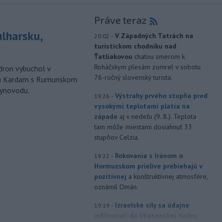
Práve teraz
ulharsku,
-
V Západných Tatrách na
20:02
turistickom chodníku nad
Ťatliakovou
chatou smerom k
Roháčskym plesám zomrel v sobotu
ron vybuchol v
76-ročný slovenský turista.
odu Kardam s Rumunskom
lynovodu.
-
Výstrahy prvého stupňa pred
19:26
vysokými teplotami platia na
západe
aj v nedeľu (9. 8.). Teplota
tam môže miestami dosiahnuť 33
stupňov Celzia.
-
Rokovania s Iránom o
19:22
Hormuzskom prielive prebiehajú v
pozitívnej
a konštruktívnej atmosfére,
oznámil Omán.
-
Izraelské sily sa údajne
19:19
infiltrovali do libanonskej
dediny