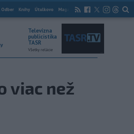
 Odber
Knihy
Útulkovo
Magazín
News Now
Archív
TASR
Televízna
publicistika
TASR
ky
Všetky relácie
o viac než