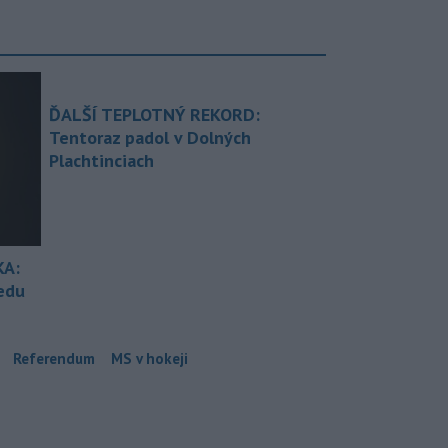
ĎALŠÍ TEPLOTNÝ REKORD:
Tentoraz padol v Dolných
Plachtinciach
KA:
redu
Referendum
MS v hokeji