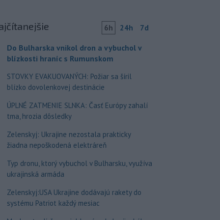
ajčítanejšie
6h
24h
7d
Do Bulharska vnikol dron a vybuchol v
blízkosti hraníc s Rumunskom
STOVKY EVAKUOVANÝCH: Požiar sa šíril
blízko dovolenkovej destinácie
ÚPLNÉ ZATMENIE SLNKA: Časť Európy zahalí
tma, hrozia dôsledky
Zelenskyj: Ukrajine nezostala prakticky
žiadna nepoškodená elektráreň
Typ dronu, ktorý vybuchol v Bulharsku, využíva
ukrajinská armáda
Zelenskyj:USA Ukrajine dodávajú rakety do
systému Patriot každý mesiac