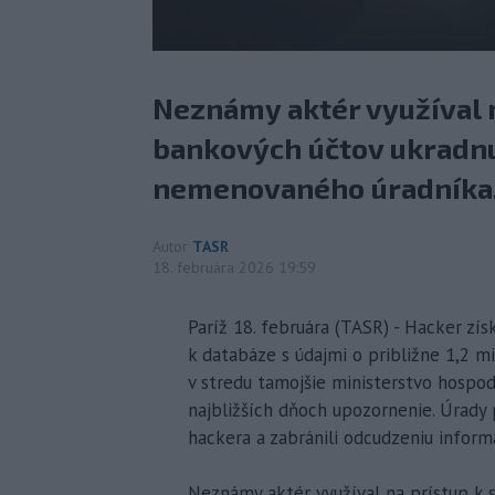
Neznámy aktér využíval 
bankových účtov ukradnu
nemenovaného úradníka
Autor
TASR
18. februára 2026 19:59
Paríž 18. februára (TASR) - Hacker zí
k databáze s údajmi o približne 1,2 m
v stredu tamojšie ministerstvo hospod
najbližších dňoch upozornenie. Úrady po
hackera a zabránili odcudzeniu inform
Neznámy aktér využíval na prístup k