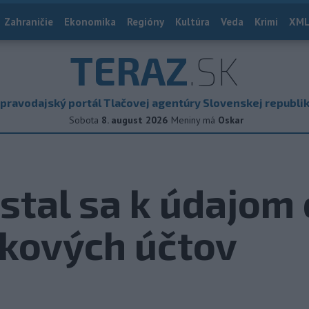
Zahraničie
Ekonomika
Regióny
Kultúra
Veda
Krimi
XML
TERAZ
.SK
pravodajský portál Tlačovej agentúry Slovenskej republi
Sobota
8. august 2026
Meniny má
Oskar
tal sa k údajom 
nkových účtov