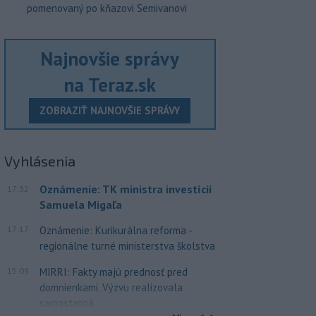
pomenovaný po kňazovi Semivanovi
Najnovšie správy
na Teraz.sk
ZOBRAZIŤ NAJNOVŠIE SPRÁVY
Vyhlásenia
Oznámenie: TK ministra investícií
17:32
Samuela Migaľa
17:17
Oznámenie: Kurikurálna reforma -
regionálne turné ministerstva školstva
15:09
MIRRI: Fakty majú prednosť pred
domnienkami. Výzvu realizovala
samostatná...