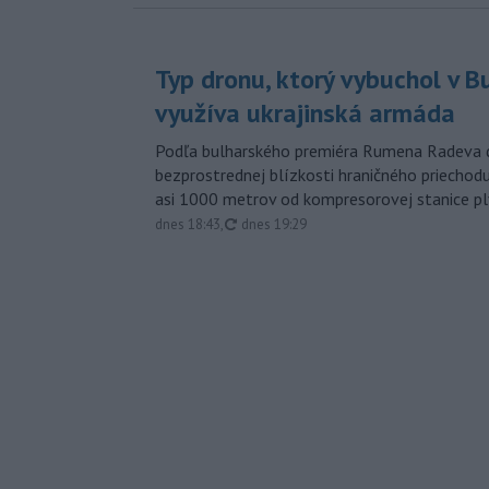
Typ dronu, ktorý vybuchol v B
využíva ukrajinská armáda
Podľa bulharského premiéra Rumena Radeva d
bezprostrednej blízkosti hraničného priech
asi 1000 metrov od kompresorovej stanice p
aktualizované
dnes 18:43
,
dnes 19:29