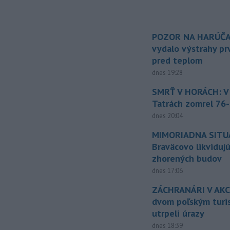
POZOR NA HARÚČA
vydalo výstrahy p
pred teplom
dnes 19:28
SMRŤ V HORÁCH: V
Tatrách zomrel 76-
dnes 20:04
MIMORIADNA SITUÁ
Braväcovo likviduj
zhorených budov
dnes 17:06
ZÁCHRANÁRI V AKCI
dvom poľským turi
utrpeli úrazy
dnes 18:39