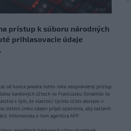
7
na prístup k súboru národných
té prihlasovacie údaje
.
skal od konca januára tohto roka neoprávnený prístup
ilióna bankových účtoch vo Francúzsku. Oznámilo to
árstva s tým, že vlastníci týchto účtov dostanú v
 zistení úniku údajov prijali opatrenia, aby zastavili
ácií. Informovala o tom agentúra AFP.
 súboru národných bankových účtov ukradnuté