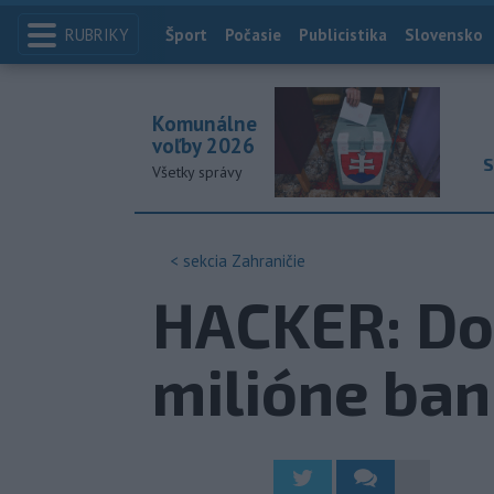
RUBRIKY
Index
Šport
Počasie
Publicistika
Slovensko
Komunálne
voľby 2026
S
Všetky správy
< sekcia
Zahraničie
HACKER: Dos
milióne ba