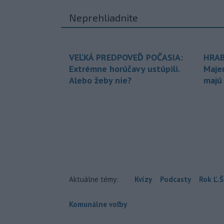
Neprehliadnite
VEĽKÁ PREDPOVEĎ POČASIA:
HRAB
Extrémne horúčavy ustúpili.
Maje
Alebo žeby nie?
majú
Aktuálne témy:
Kvízy
Podcasty
Rok Ľ.Š
Komunálne voľby