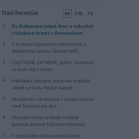
Najčítanejšie
6h
24h
7d
Do Bulharska vnikol dron a vybuchol
1
v blízkosti hraníc s Rumunskom
2
V blízkosti Vojenského technického a
skúšobného ústavu Záhorie HORÍ
3
ČIASTOČNÉ ZATMENIE SLNKA: Pozorovať
sa bude dať v stredu
4
Prehliadka Smoleníc predstaví hradisko,
zámok i prírodu Malých Karpát
5
Na Kamzíku v Bratislave v sobotu otvoria
nové Šantisko pre deti
6
Očovská folklórna hruda tradične
privítala domáce folklórne kolektívy
7
V časti Košice-Krásna otvorili park