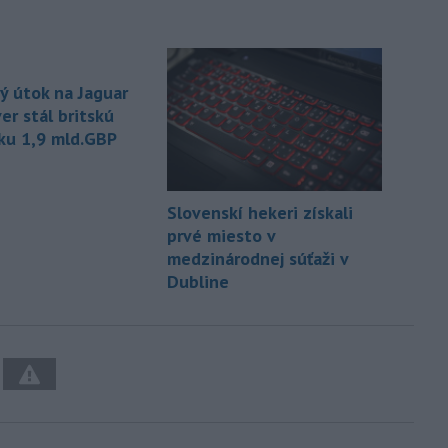
ý útok na Jaguar
er stál britskú
ku 1,9 mld.GBP
Slovenskí hekeri získali
prvé miesto v
medzinárodnej súťaži v
Dubline