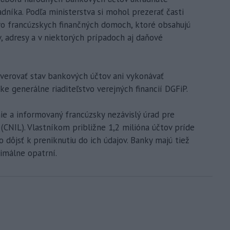
níka. Podľa ministerstva si mohol prezerať časti
vo francúzskych finančných domoch, ktoré obsahujú
, adresy a v niektorých prípadoch aj daňové
verovať stav bankových účtov ani vykonávať
ke generálne riaditeľstvo verejných financií DGFiP.
e a informovaný francúzsky nezávislý úrad pre
CNIL). Vlastníkom približne 1,2 milióna účtov príde
 dôjsť k preniknutiu do ich údajov. Banky majú tiež
ximálne opatrní.