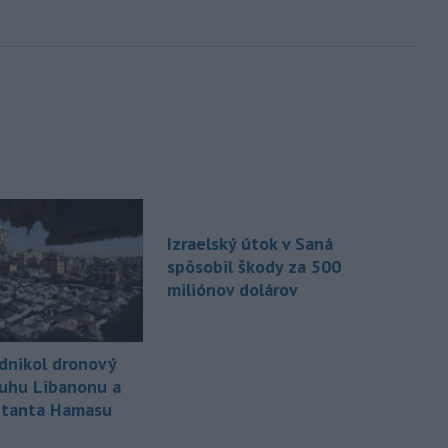
Izraelský útok v Saná
spôsobil škody za 500
miliónov dolárov
odnikol dronový
juhu Libanonu a
litanta Hamasu