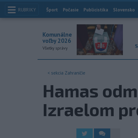
RUBRIKY
Index
Šport
Počasie
Publicistika
Slovensko
Komunálne
voľby 2026
S
Všetky správy
< sekcia
Zahraničie
Hamas odmi
Izraelom p