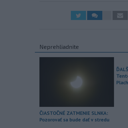
Neprehliadnite
ĎALŠ
Tent
Plach
ČIASTOČNÉ ZATMENIE SLNKA:
Pozorovať sa bude dať v stredu