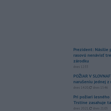
Prezident: Násilie
rasovú nenávisť tr
zárodku
dnes 12:33
POŽIAR V SLOVNAFT
narušeniu jednej z 
aktualizovan
dnes 14:20
,
dnes 15:46
Pri požiari lesného
Trstíne zasahuje t
aktualizovan
dnes 20:21
,
dnes 21:05