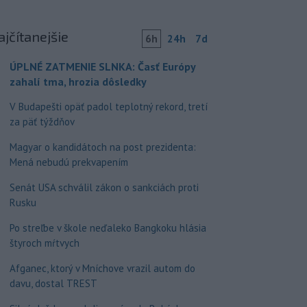
ajčítanejšie
6h
24h
7d
ÚPLNÉ ZATMENIE SLNKA: Časť Európy
zahalí tma, hrozia dôsledky
V Budapešti opäť padol teplotný rekord, tretí
za päť týždňov
Magyar o kandidátoch na post prezidenta:
Mená nebudú prekvapením
Senát USA schválil zákon o sankciách proti
Rusku
Po streľbe v škole neďaleko Bangkoku hlásia
štyroch mŕtvych
Afganec, ktorý v Mníchove vrazil autom do
davu, dostal TREST