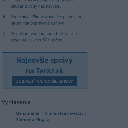
okúpať, z vody viac nevyšiel
6
Fridrichová: Školy vyučujúce po novom
musia mať pripravené osnovy
7
Pri požiari lesného porastu v Trstíne
zasahuje takmer 50 hasičov
Najnovšie správy
na Teraz.sk
ZOBRAZIŤ NAJNOVŠIE SPRÁVY
Vyhlásenia
Oznámenie: TK ministra investícií
17:32
Samuela Migaľa