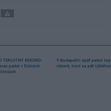
Í TEPLOTNÝ REKORD:
V Budapešti opäť padol tep
oraz padol v Dolných
rekord, tretí za päť týždňov
tinciach