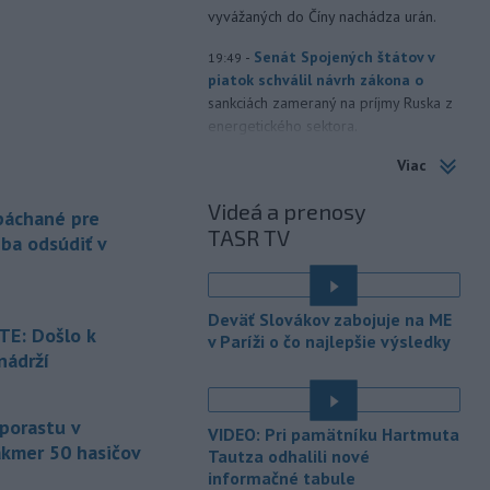
vyvážaných do Číny nachádza urán.
-
Senát Spojených štátov v
19:49
piatok schválil návrh zákona o
sankciách zameraný na príjmy Ruska z
energetického sektora.
Viac
-
Slovenská polícia prispela k
16:08
objasneniu prípadu prevádzačstva,
Videá a prenosy
ktorý sa podarilo ukončiť
 páchané pre
TASR TV
právoplatným odsúdením páchateľa v
eba odsúdiť v
Maďarsku.
-
Piatkový požiar v
15:21
Deväť Slovákov zabojuje na ME
bratislavskej rafinérii Slovnaft je
E: Došlo k
v Paríži o čo najlepšie výsledky
pod kontrolou.
Príčina jeho vzniku
nádrží
bude predmetom vyšetrovania. Pre
é
TASR to potvrdil hovorca rafinérie
Anton Molnár.
 porastu v
VIDEO: Pri pamätníku Hartmuta
akmer 50 hasičov
-
Ministerstvo kultúry (MK) SR
Tautza odhalili nové
15:17
upraví verziu opatrenia o
informačné tabule
é