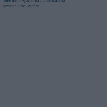
Silné dažde vyvolali na západe Rakúska
povodne a zosuvy pôdy