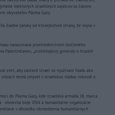
výmene niektorých izraelských zajatcov za časovo
re obyvateľov Pásma Gazy.
a žiadne záruky od ktorejkoľvek strany, že vojna v
amasu nanucovaná prostredníctvom zločinného
 na Palestínčanov,
„prebiehajúcej genocídy a hrozieb
 svet, aby zastavil Izrael vo využívaní hladu ako
 situácii nemá zmysel s izraelskou vládou rokovať o
omoci do Pásma Gazy, kde izraelská armáda 18. marca
 - obnovila boje. OSN a humanitárne organizácie
j enkláve v dôsledku obmedzenia humanitárnych