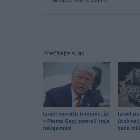
dodávok hrozí hladomor.
Prečítajte si aj:
Izrael vyvrátil tvrdenie, že
Izrael p
v Pásme Gazy zomreli traja
útok na 
rukojemníci
zabil mi