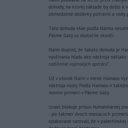
dohody, na ktorej základe by došlo k 
obmedzené dodávky potravín a vody p
Táto dohoda však podľa Naíma nezahŕň
Pásme Gazy sa skutočne skončí.
Naím doplnil, že takáto dohoda je H
využívania hladu ako nástroja nátlaku
rozšírenia vojenských operácií“
.
Už v utorok Naím v mene Hamasu vyzval
nástroja vojny. Podľa Hamasu v takejto
novom prímerí v Pásme Gazy.
Izrael blokuje prísun humanitárnej p
- po takmer dvoch mesiacoch prímeria
opakovane varovali, že v palestínske