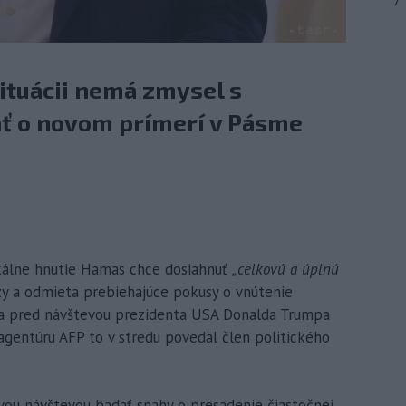
7
ituácii nemá zmysel s
ať o novom prímerí v Pásme
dikálne hnutie Hamas chce dosiahnuť
„celkovú a úplnú
y a odmieta prebiehajúce pokusy o vnútenie
a pred návštevou prezidenta USA Donalda Trumpa
agentúru AFP to v stredu povedal člen politického
ou návštevou badať snahy o presadenie čiastočnej