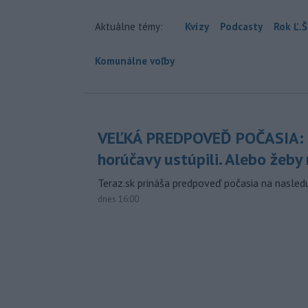
Aktuálne témy:
Kvízy
Podcasty
Rok Ľ.Š
Komunálne voľby
VEĽKÁ PREDPOVEĎ POČASIA:
horúčavy ustúpili. Alebo žeby 
Teraz.sk prináša predpoveď počasia na nasledu
dnes 16:00