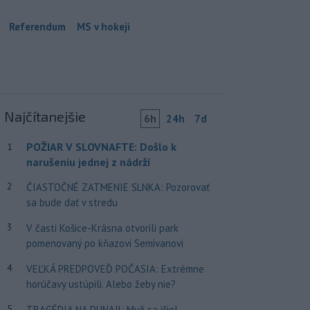
Referendum
MS v hokeji
Najčítanejšie
6h
24h
7d
POŽIAR V SLOVNAFTE: Došlo k
1
narušeniu jednej z nádrží
2
ČIASTOČNÉ ZATMENIE SLNKA: Pozorovať
sa bude dať v stredu
3
V časti Košice-Krásna otvorili park
pomenovaný po kňazovi Semivanovi
4
VEĽKÁ PREDPOVEĎ POČASIA: Extrémne
horúčavy ustúpili. Alebo žeby nie?
5
TRAGÉDIA NA DUNAJI: Muž sa išiel