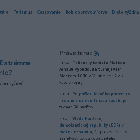
túra
Turizmus
Cestovanie
Rok dobrovoľníctva
Dielo týždňa
Práve teraz
 Extrémne
-
Taliansky tenista Matteo
21:30
Arnaldi vypadol na turnaji ATP
nie?
Masters 1000
v Montreale už v 3.
kole dvojhry.
júci týždeň.
-
Pri požiari lesného porastu v
20:18
Trstíne v okrese Trnava zasahuje
takmer 50 hasičov.
-
Vláda Konžskej
20:01
demokratickej republiky (KDR) v
piatok oznámila,
že preverí, či sa v
zásielkach oxidu kobaltnatého