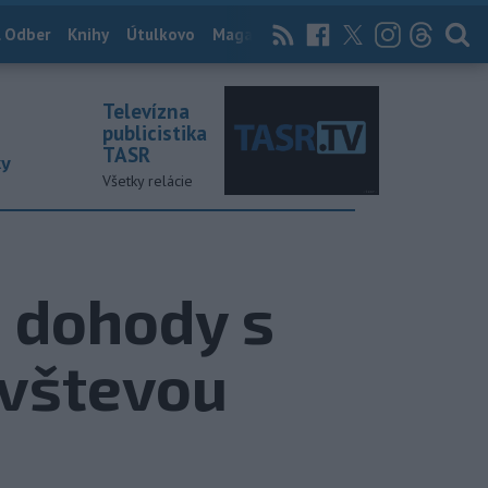
 Odber
Knihy
Útulkovo
Magazín
News Now
Archív
TASR
Televízna
publicistika
TASR
ky
Všetky relácie
 dohody s
ávštevou