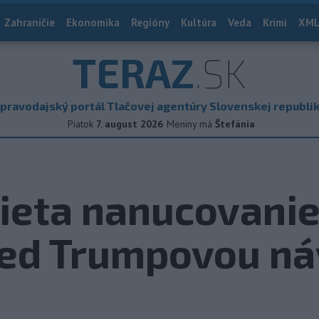
Zahraničie
Ekonomika
Regióny
Kultúra
Veda
Krimi
XML
TERAZ
.SK
pravodajský portál Tlačovej agentúry Slovenskej republi
Piatok
7. august 2026
Meniny má
Štefánia
eta nanucovanie
red Trumpovou n