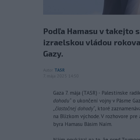
Podľa Hamasu v takejto s
izraelskou vládou rokov
Gazy.
Autor
TASR
7. mája 2025 14:50
Gaza 7. mája (TASR) - Palestínske ra
dohodu“
o ukončení vojny v Pásme Gaz
„čiastočnej dohody“
, ktoré zaznamenáv
na Blízkom východe. V rozhovore pre 
byra Hamasu Básim Naím.
Náim poukázal na to, že pred Trumpov