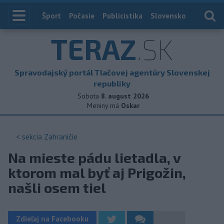
Index
Šport
Počasie
Publicistika
Slovensko
Zahranič
TERAZ
.SK
Spravodajský portál Tlačovej agentúry Slovenskej
republiky
Sobota
8. august 2026
Meniny má
Oskar
< sekcia
Zahraničie
Na mieste pádu lietadla, v
ktorom mal byť aj Prigožin,
našli osem tiel
Zdieľaj na Facebooku