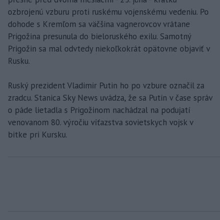
ozbrojenú vzburu proti ruskému vojenskému vedeniu. Po
dohode s Kremľom sa väčšina vagnerovcov vrátane
Prigožina presunula do bieloruského exilu. Samotný
Prigožin sa mal odvtedy niekoľkokrát opätovne objaviť v
Rusku.
Ruský prezident Vladimir Putin ho po vzbure označil za
zradcu. Stanica Sky News uvádza, že sa Putin v čase správ
o páde lietadla s Prigožinom nachádzal na podujatí
venovanom 80. výročiu víťazstva sovietskych vojsk v
bitke pri Kursku.