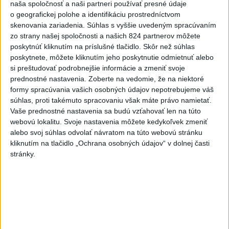
naša spoločnosť a naši partneri používať presné údaje
V časti Košice-Krásna otvorili park
1
o geografickej polohe a identifikáciu prostredníctvom
pomenovaný po kňazovi Semivanovi
skenovania zariadenia. Súhlas s vyššie uvedeným spracúvaním
zo strany našej spoločnosti a našich 824 partnerov môžete
2
ČIASTOČNÉ ZATMENIE SLNKA: Pozorovať sa bude dať v
poskytnúť kliknutím na príslušné tlačidlo. Skôr než súhlas
poskytnete, môžete kliknutím jeho poskytnutie odmietnuť alebo
stredu
si preštudovať podrobnejšie informácie a zmeniť svoje
3
Pri požiari lesného porastu v Trstíne zasahuje takmer 50
prednostné nastavenia.
Zoberte na vedomie, že na niektoré
formy spracúvania vašich osobných údajov nepotrebujeme váš
hasičov
súhlas, proti takémuto spracovaniu však máte právo namietať.
4
POŽIAR V SLOVNAFTE: Došlo k narušeniu jednej z nádrží
Vaše prednostné nastavenia sa budú vzťahovať len na túto
webovú lokalitu. Svoje nastavenia môžete kedykoľvek zmeniť
5
VEĽKÁ PREDPOVEĎ POČASIA: Extrémne horúčavy
alebo svoj súhlas odvolať návratom na túto webovú stránku
ustúpili. Alebo žeby nie?
kliknutím na tlačidlo „Ochrana osobných údajov“ v dolnej časti
stránky.
6
Van Gogh si podmanil Bratislavu
7
Fridrichová: Školy vyučujúce po novom musia mať
pripravené osnovy
Najnovšie správy na Teraz.sk