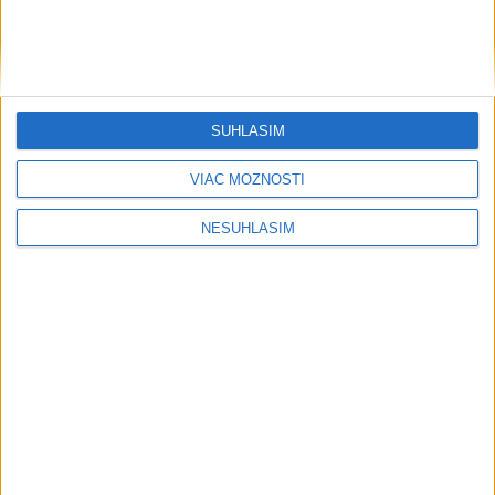
....
SÚHLASÍM
VIAC MOŽNOSTÍ
NESÚHLASÍM
....