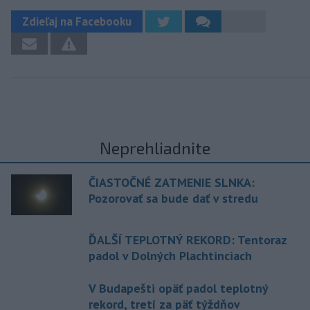
Zdieľaj na Facebooku
Neprehliadnite
ČIASTOČNÉ ZATMENIE SLNKA:
Pozorovať sa bude dať v stredu
ĎALŠÍ TEPLOTNÝ REKORD: Tentoraz
padol v Dolných Plachtinciach
V Budapešti opäť padol teplotný
rekord, tretí za päť týždňov