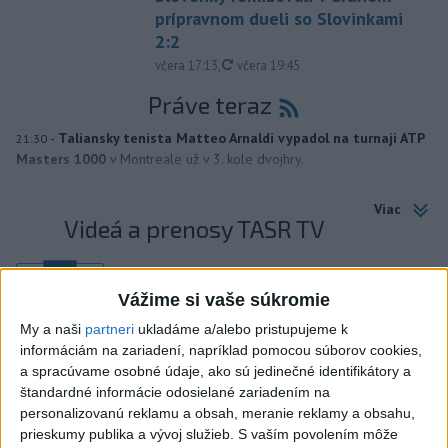
prípravnom dueli so Slovinkami
2:2
aktualizované
včera 17:13
,
včera 19:45
Práve teraz
-
Taliansky tenista Matteo Arnaldi vypadol na turnaji ATP
21:30
Masters 1000
v Montreale už v 3. kole dvojhry.
Viac
Videá a prenosy TASR TV
Deväť Slovákov zabojuje na ME v Paríži
o čo najlepšie výsledky
Vážime si vaše súkromie
My a naši
partneri
ukladáme a/alebo pristupujeme k
Viac
informáciám na zariadení, napríklad pomocou súborov cookies,
a spracúvame osobné údaje, ako sú jedinečné identifikátory a
Najčítanejšie
štandardné informácie odosielané zariadením na
personalizovanú reklamu a obsah, meranie reklamy a obsahu,
6h
24h
7d
prieskumy publika a vývoj služieb.
S vaším povolením môže