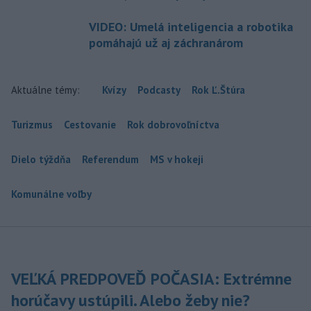
VIDEO: Umelá inteligencia a robotika
pomáhajú už aj záchranárom
Aktuálne témy:
Kvízy
Podcasty
Rok Ľ.Štúra
Turizmus
Cestovanie
Rok dobrovoľníctva
Dielo týždňa
Referendum
MS v hokeji
Komunálne voľby
VEĽKÁ PREDPOVEĎ POČASIA: Extrémne
horúčavy ustúpili. Alebo žeby nie?