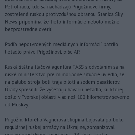
Petrohradu, kde sa nachádzajú Prigožinove firmy,
zostrelené ruskou protivzdušnou obranou. Stanica Sky
News pripomína, že tieto informácie nebolo možné
bezprostredne overiť.
Podľa nepotvrdených mediálnych informácií patrilo
lietadlo práve Prigožinovi, píše AP.
Ruská štátna tlačová agentúra TASS s odvolaním sa na
ruské ministerstvo pre mimoriadne situácie uviedla, že
na palube stroja boli traja piloti a sedem pasažierov.
Úrady spresnili, že vyšetrujú haváriu lietadla, ku ktorej
došlo v Tverskej oblasti viac než 100 kilometrov severne
od Moskvy.
Prigožin, ktorého Vagnerova skupina bojovala po boku
regulárnej ruskej armády na Ukrajine, zorganizoval
presne pred dvoma mesiacmi - 23. júna - krátku