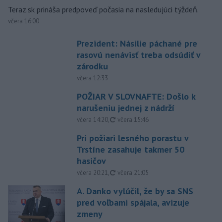
Teraz.sk prináša predpoveď počasia na nasledujúci týždeň.
včera 16:00
Prezident: Násilie páchané pre
rasovú nenávisť treba odsúdiť v
zárodku
včera 12:33
POŽIAR V SLOVNAFTE: Došlo k
narušeniu jednej z nádrží
aktualizované
včera 14:20
,
včera 15:46
Pri požiari lesného porastu v
Trstíne zasahuje takmer 50
hasičov
aktualizované
včera 20:21
,
včera 21:05
A. Danko vylúčil, že by sa SNS
pred voľbami spájala, avizuje
zmeny