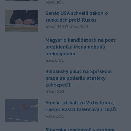
včera 18:51
Senát USA schválil zákon o
sankciách proti Rusku
aktualizované
včera 19:50
,
včera 20:20
Magyar o kandidátoch na post
prezidenta: Mená nebudú
prekvapením
včera 17:31
Románsky palác na Spišskom
hrade sa podarilo staticky
zabezpečiť
včera 18:00
Slováci získali vo Vichy bronz,
Lacko: Rastú talentovaní hráči
včera 15:51
Slovenky remizovali v druhom