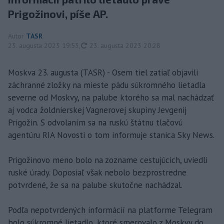
Prigožinovi, píše AP.
Autor
TASR
aktualizované
23. augusta 2023 19:53
,
23. augusta 2023 20:28
Moskva 23. augusta (TASR) - Osem tiel zatiaľ objavili
záchranné zložky na mieste pádu súkromného lietadla
severne od Moskvy, na palube ktorého sa mal nachádzať
aj vodca žoldnierskej Vagnerovej skupiny Jevgenij
Prigožin. S odvolaním sa na ruskú štátnu tlačovú
agentúru RIA Novosti o tom informuje stanica Sky News.
Prigožinovo meno bolo na zozname cestujúcich, uviedli
ruské úrady. Doposiaľ však nebolo bezprostredne
potvrdené, že sa na palube skutočne nachádzal.
Podľa nepotvrdených informácií na platforme Telegram
bolo súkromné lietadlo, ktoré smerovalo z Moskvy do