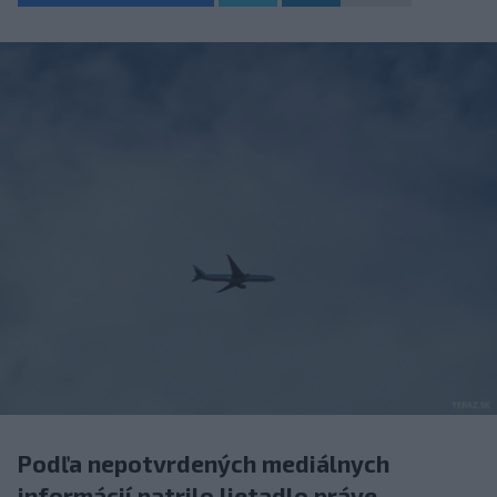
Podľa nepotvrdených mediálnych
informácií patrilo lietadlo práve