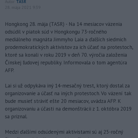
Autor
TASR
28. mája 2021 9:39
Hongkong 28. mája (TASR) - Na 14 mesiacov väzenia
odsúdil v piatok súd v Hongkongu 73-ročného
mediálneho magnáta Jimmyho Laia a ďalších siedmich
prodemokratických aktivistov za ich účasť na protestoch,
ktoré sa konali v roku 2019 v deň 70. výročia založenia
Čínskej ľudovej republiky. Informovala o tom agentúra
AFP.
Lai si už odpykáva iný 14-mesačný trest, ktorý dostal za
organizovanie a účasť na iných protestoch. Vo väzení tak
bude musieť stráviť ešte 20 mesiacov, uvádza AFP. K
organizovaniu a účasti na demonštrácii z 1. októbra 2019
sa priznal.
Medzi ďalšími odsúdenými aktivistami sú aj 25-ročný