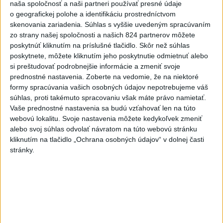
dnes 16:07
naša spoločnosť a naši partneri používať presné údaje
o geografickej polohe a identifikáciu prostredníctvom
Musk: Kandidátku francúzskej
skenovania zariadenia. Súhlas s vyššie uvedeným spracúvaním
strany Zelených treba zastaviť
zo strany našej spoločnosti a našich 824 partnerov môžete
dnes 14:28
poskytnúť kliknutím na príslušné tlačidlo. Skôr než súhlas
poskytnete, môžete kliknutím jeho poskytnutie odmietnuť alebo
Tomáš: Takmer 200 domácností
si preštudovať podrobnejšie informácie a zmeniť svoje
po búrkach dostane pomoc za
prednostné nastavenia.
Zoberte na vedomie, že na niektoré
250.000 eur
formy spracúvania vašich osobných údajov nepotrebujeme váš
dnes 12:53
súhlas, proti takémuto spracovaniu však máte právo namietať.
Vaše prednostné nastavenia sa budú vzťahovať len na túto
Slováci získali vo Vichy bronz,
webovú lokalitu. Svoje nastavenia môžete kedykoľvek zmeniť
Lacko: Rastú talentovaní hráči
alebo svoj súhlas odvolať návratom na túto webovú stránku
dnes 15:51
kliknutím na tlačidlo „Ochrana osobných údajov“ v dolnej časti
stránky.
Abrahamová získala bronz v K1,
Záhorská piata
aktualizované
dnes 16:08
,
dnes 16:10
Práve teraz
-
Slovenská polícia prispela k objasneniu prípadu
16:08