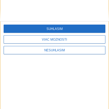
dala za pravdu pri zonácii
Pri horúčavách myslite aj na zvieratá.
Viete, kedy potrebujú pomoc?
SÚHLASÍM
ŠTIBRAVÁ: Štvrté miesto v silnej
VIAC MOŽNOSTÍ
svetovej konkurencii je výborné
NESÚHLASÍM
Šport
....