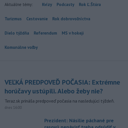
Aktuálne témy:
Kvízy
Podcasty
Rok Ľ.Štúra
Turizmus
Cestovanie
Rok dobrovoľníctva
Dielo týždňa
Referendum
MS v hokeji
Komunálne voľby
VEĽKÁ PREDPOVEĎ POČASIA: Extrémne
horúčavy ustúpili. Alebo žeby nie?
Teraz.sk prináša predpoveď počasia na nasledujúci týždeň.
dnes 16:00
Prezident: Násilie páchané pre
rasovú nenávisť treba odsúdiť v