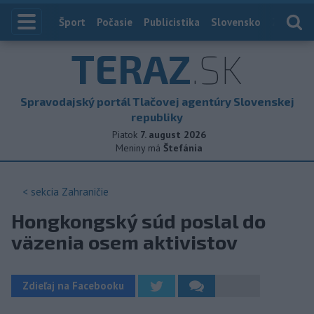
Index
Šport
Počasie
Publicistika
Slovensko
Zahranič
TERAZ
.SK
Spravodajský portál Tlačovej agentúry Slovenskej
republiky
Piatok
7. august 2026
Meniny má
Štefánia
< sekcia
Zahraničie
Hongkongský súd poslal do
väzenia osem aktivistov
Zdieľaj na Facebooku