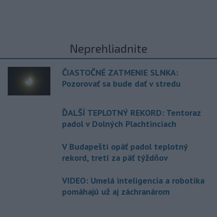
Neprehliadnite
ČIASTOČNÉ ZATMENIE SLNKA:
Pozorovať sa bude dať v stredu
ĎALŠÍ TEPLOTNÝ REKORD: Tentoraz
padol v Dolných Plachtinciach
V Budapešti opäť padol teplotný
rekord, tretí za päť týždňov
VIDEO: Umelá inteligencia a robotika
pomáhajú už aj záchranárom