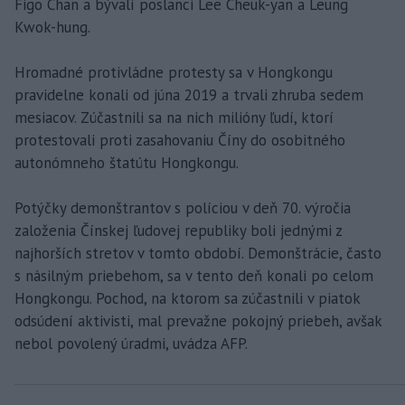
Figo Chan a bývalí poslanci Lee Cheuk-yan a Leung
Kwok-hung.
Hromadné protivládne protesty sa v Hongkongu
pravidelne konali od júna 2019 a trvali zhruba sedem
mesiacov. Zúčastnili sa na nich milióny ľudí, ktorí
protestovali proti zasahovaniu Číny do osobitného
autonómneho štatútu Hongkongu.
Potýčky demonštrantov s políciou v deň 70. výročia
založenia Čínskej ľudovej republiky boli jednými z
najhorších stretov v tomto období. Demonštrácie, často
s násilným priebehom, sa v tento deň konali po celom
Hongkongu. Pochod, na ktorom sa zúčastnili v piatok
odsúdení aktivisti, mal prevažne pokojný priebeh, avšak
nebol povolený úradmi, uvádza AFP.