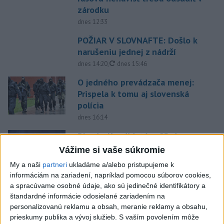
zárodku
dnes 12:33
POŽIAR V SLOVNAFTE: Došlo k
narušeniu jednej z nádrží
aktualizované
dnes 14:20
,
dnes 15:46
O jedného prevádzača menej:
Prispela k tomu aj slovenská
polícia
dnes 16:14
Blanár: Kandidatúru SR do
Bezpečnostnej rady OSN
Vážime si vaše súkromie
podporilo 123 štátov
My a naši
partneri
ukladáme a/alebo pristupujeme k
dnes 12:52
informáciám na zariadení, napríklad pomocou súborov cookies,
a spracúvame osobné údaje, ako sú jedinečné identifikátory a
Úraz pri práci s lisovacím
štandardné informácie odosielané zariadením na
strojom: Hlásia dvoch
personalizovanú reklamu a obsah, meranie reklamy a obsahu,
zranených
prieskumy publika a vývoj služieb.
S vaším povolením môže