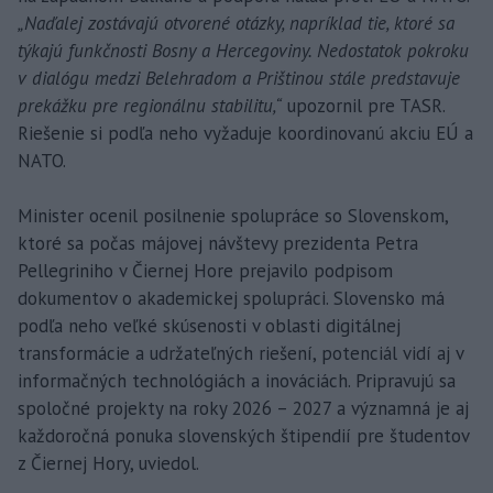
„Naďalej zostávajú otvorené otázky, napríklad tie, ktoré sa
týkajú funkčnosti Bosny a Hercegoviny. Nedostatok pokroku
v dialógu medzi Belehradom a Prištinou stále predstavuje
prekážku pre regionálnu stabilitu,“
upozornil pre TASR.
Riešenie si podľa neho vyžaduje koordinovanú akciu EÚ a
NATO.
Minister ocenil posilnenie spolupráce so Slovenskom,
ktoré sa počas májovej návštevy prezidenta Petra
Pellegriniho v Čiernej Hore prejavilo podpisom
dokumentov o akademickej spolupráci. Slovensko má
podľa neho veľké skúsenosti v oblasti digitálnej
transformácie a udržateľných riešení, potenciál vidí aj v
informačných technológiách a inováciách. Pripravujú sa
spoločné projekty na roky 2026 – 2027 a významná je aj
každoročná ponuka slovenských štipendií pre študentov
z Čiernej Hory, uviedol.