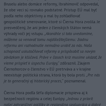
Bruselu alebo domáce reformy, Ibrahimovič odpovedal,
že obe veci sú rovnako podstatné. Prístup EÚ mal byť
podľa neho objektívny a mal by zohľadňovať
geopolitické smerovanie, ktoré si Čierna Hora zvolila. Je
presvedčený, že ani jeden z členských štátov nemá
výhrady voči jej vstupu.
„Akonáhle si toto uvedomíme,
môžeme sa venovať tomu najdôležitejšiemu: žiadnu
reformu ani rozhodnutie nemožno urobiť za nás. Naša
schopnosť uskutočňovať reformy a prispôsobiť sa novým
záväzkom je kľúčová. Práve v časoch kríz musíme ukázať, že
vieme prispieť k úspechu Európy,“
zdôraznil. Záujem
Čiernohorcov o členstvo v EÚ pretrváva a v krajine
neexistuje politická strana, ktorá by bola proti.
„Pre nás
je to generačný aj historický proces,“
poznamenal.
Čierna Hora podľa šéfa diplomacie prispieva aj k
bezpečnosti regiónu a celej Európy.
„Jednou z priorít
našej zahraničnej politiky je regionálna spolupráca a dobré