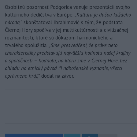
Osobitnú pozornosť Podgorica venuje prezentácii svojho
kultúrneho dedičstva v Európe.
„Kultúra je dušou každého
národa,“
skonštatoval Ibrahimovič s tým, že podstata
Čiernej Hory spočíva v jej multikultúrnosti a civilizačnej
rozmanitosti, ktoré sú dôkazom harmonického a
trvalého spolužitia.
„Sme presvedčení, že práve tieto
charakteristiky predstavujú najväčšiu hodnotu našej krajiny
a spoločnosti – hodnotu, na ktorú sme v Čiernej Hore, bez
ohľadu na etnický pôvod či náboženské vyznanie, všetci
oprávnene hrdí,“
dodal na záver.