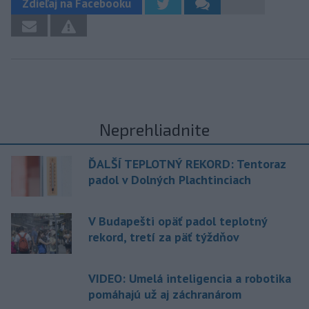
Zdieľaj na Facebooku
Neprehliadnite
ĎALŠÍ TEPLOTNÝ REKORD: Tentoraz
padol v Dolných Plachtinciach
V Budapešti opäť padol teplotný
rekord, tretí za päť týždňov
VIDEO: Umelá inteligencia a robotika
pomáhajú už aj záchranárom