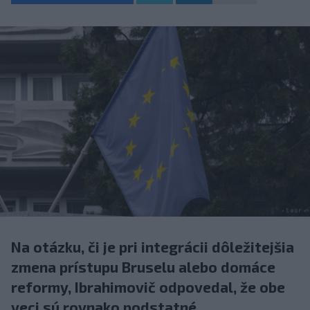
Na otázku, či je pri integrácii dôležitejšia
zmena prístupu Bruselu alebo domáce
reformy, Ibrahimovič odpovedal, že obe
veci sú rovnako podstatné.