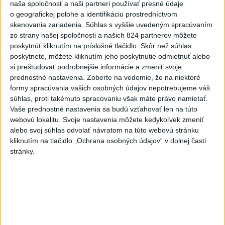
naša spoločnosť a naši partneri používať presné údaje
o geografickej polohe a identifikáciu prostredníctvom
skenovania zariadenia. Súhlas s vyššie uvedeným spracúvaním
zo strany našej spoločnosti a našich 824 partnerov môžete
poskytnúť kliknutím na príslušné tlačidlo. Skôr než súhlas
poskytnete, môžete kliknutím jeho poskytnutie odmietnuť alebo
si preštudovať podrobnejšie informácie a zmeniť svoje
prednostné nastavenia.
Zoberte na vedomie, že na niektoré
OCHLADÍ SA: Teploty v SR klesnú,
formy spracúvania vašich osobných údajov nepotrebujeme váš
výstrahy platia len pre južné okresy
súhlas, proti takémuto spracovaniu však máte právo namietať.
Vaše prednostné nastavenia sa budú vzťahovať len na túto
Teploty okolo 33 stupňov Celzia sa v piatok môžu vyskytnúť v
webovú lokalitu. Svoje nastavenia môžete kedykoľvek zmeniť
okresoch Komárno, Nové Zámky, Levice, Krupina, Veľký Krtíš a
alebo svoj súhlas odvolať návratom na túto webovú stránku
Lučenec.
kliknutím na tlačidlo „Ochrana osobných údajov“ v dolnej časti
dnes 8:08
stránky.
Generálna prokuratúra podala
pre určenie volebných obvodov
8 protestov
aktualizované
dnes 9:03
,
dnes 9:55