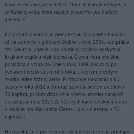
ktorá chráni mier, rozmanitosti, ktorá obohacuje všetkých, a
civilizačnej voľby, ktorá zaisťuje prosperitu pre budúce
generácie“
.
EÚ potvrdila európsku perspektívu západného Balkánu
už na summite v gréckom Solúne v roku 2003, kde prijala
tzv. Solúnsku agendu ako politický záväzok poskytnúť
krajinám regiónu víziu členstva. Čierna Hora oficiálne
požiadala o vstup do Únie v roku 2008, dva roky po
vyhlásení nezávislosti od Srbska, s ktorým predtým
tvorila jeden štátny celok. Prístupové rokovania s EÚ
začala v roku 2012 a doteraz uzavrela sedem z celkovo
33 kapitol, pričom vláda chce všetky uzavrieť nanajvýš
do začiatku roka 2027. Zo všetkých kandidátskych krajín
v regióne má však práve Čierna Hora k členstvu v EÚ
najbližšie.
Na otázku, či je pri integrácii dôležitejšia zmena prístupu