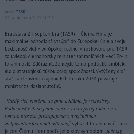
Autor
TASR
24. septembra 2025 10:29
Bratislava 24. septembra (TASR) – Čierna Hora je
maximálne odhodlaná vstúpiť do Európskej únie a svoju
budúcnosť vidí v európskej rodine. V rozhovore pre TASR
to uviedol čiernohorský minister zahraničných vecí Ervin
Ibrahimovič. Zdôraznil, že nejde len o politickú ambíciu,
ale o strategickú túžbu celej spoločnosti. Vytýčený cieľ
stať sa členskou krajinou EÚ do roku 2028 považuje
minister za dosiahnuteľný.
„Každý cieľ, ktorému sa plne oddáme, je realistický.
Budúcnosť vidíme jednoznačne v európskej rodine a k
tomuto procesu pristupujeme s maximálnou
zodpovednosťou a odhodlaním,“
vyhlásil Ibrahimovič. Únia
je pre Čiernu Horu podľa jeho slov symbolom
„jednoty,