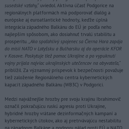
susedské vzťahy,“
uviedol. Aktívna účasť Podgorice na
regionálnych platformách má podporovať dialóg a
európske aj euroatlantické hodnoty, keďže úplná
integrácia západného Balkánu do EÚ je podľa neho
najlepším spôsobom, ako dosiahnuť trvalú stabilitu a
prosperitu.
„Ako spoľahlivý spojenec sa Čierna Hora zapája
do misií NATO v Lotyšsku a Bulharsku aj do operácie KFOR
v Kosove. Poskytuje tiež pomoc Ukrajine a po vypuknutí
vojny prijala najviac ukrajinských utečencov na obyvateľa,“
priblížil. Za významný príspevok k bezpečnosti považuje
tiež založenie Regionálneho centra kybernetických
kapacít západného Balkánu (WB3C) v Podgorici.
Medzi najvážnejšie hrozby pre svoju krajinu Ibrahimovič
označil pokračujúcu ruskú agresiu proti Ukrajine,
hybridné hrozby vrátane dezinformačných kampaní a
kybernetických útokov, ako aj pretrvávajúcu nestabilitu
na západnom Balkáne a podporu nálad proti EÚ a NATO.