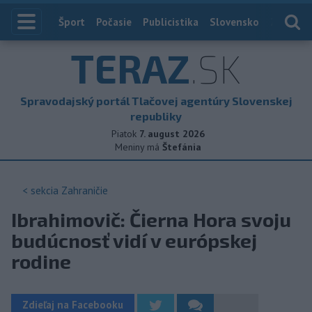
Index
Šport
Počasie
Publicistika
Slovensko
Zahranič
TERAZ
.SK
Spravodajský portál Tlačovej agentúry Slovenskej
republiky
Piatok
7. august 2026
Meniny má
Štefánia
< sekcia
Zahraničie
Ibrahimovič: Čierna Hora svoju
budúcnosť vidí v európskej
rodine
Zdieľaj na Facebooku