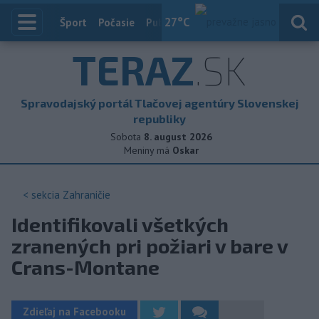
27
°C
Index
Šport
Počasie
Publicistika
Slovensko
Zahranič
TERAZ
.SK
Spravodajský portál Tlačovej agentúry Slovenskej
republiky
Sobota
8. august 2026
Meniny má
Oskar
< sekcia
Zahraničie
Identifikovali všetkých
zranených pri požiari v bare v
Crans-Montane
Zdieľaj na Facebooku