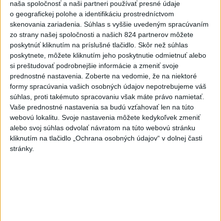
naša spoločnosť a naši partneri používať presné údaje
Európa sa pripravuje na pokles
o geografickej polohe a identifikáciu prostredníctvom
výroby elektriny počas
skenovania zariadenia. Súhlas s vyššie uvedeným spracúvaním
zatmenia Slnka
zo strany našej spoločnosti a našich 824 partnerov môžete
poskytnúť kliknutím na príslušné tlačidlo. Skôr než súhlas
dnes 7:08
poskytnete, môžete kliknutím jeho poskytnutie odmietnuť alebo
Čína sa chystá na tajfún
si preštudovať podrobnejšie informácie a zmeniť svoje
Dolphin, zatvára školy a
prednostné nastavenia.
Zoberte na vedomie, že na niektoré
turistické atrakcie
formy spracúvania vašich osobných údajov nepotrebujeme váš
súhlas, proti takémuto spracovaniu však máte právo namietať.
dnes 7:03
Vaše prednostné nastavenia sa budú vzťahovať len na túto
Gymerská štvrtá vo finále na
webovú lokalitu. Svoje nastavenia môžete kedykoľvek zmeniť
400 m: Nechcela som tomu
alebo svoj súhlas odvolať návratom na túto webovú stránku
veriť
kliknutím na tlačidlo „Ochrana osobných údajov“ v dolnej časti
stránky.
dnes 9:00
Slováci prehrali v semifinále s
USA 2:5, o bronz proti Fínsku
dnes 7:21
Práve teraz