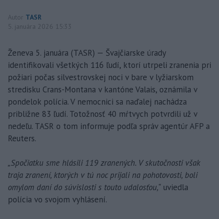
Autor
TASR
5. januára 2026 15:33
Ženeva 5. januára (TASR) — Švajčiarske úrady
identifikovali všetkých 116 ľudí, ktorí utrpeli zranenia pri
požiari počas silvestrovskej noci v bare v lyžiarskom
stredisku Crans-Montana v kantóne Valais, oznámila v
pondelok polícia. V nemocnici sa naďalej nachádza
približne 83 ľudí. Totožnosť 40 mŕtvych potvrdili už v
nedeľu. TASR o tom informuje podľa správ agentúr AFP a
Reuters.
„Spočiatku sme hlásili 119 zranených. V skutočnosti však
traja zranení, ktorých v tú noc prijali na pohotovosti, boli
omylom daní do súvislosti s touto udalosťou,“
uviedla
polícia vo svojom vyhlásení.