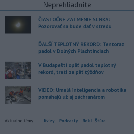
Neprehliadnite
ČIASTOČNÉ ZATMENIE SLNKA:
Pozorovať sa bude dať v stredu
ĎALŠÍ TEPLOTNÝ REKORD: Tentoraz
padol v Dolných Plachtinciach
V Budapešti opäť padol teplotný
rekord, tretí za päť týždňov
VIDEO: Umelá inteligencia a robotika
pomáhajú už aj záchranárom
Aktuálne témy:
Kvízy
Podcasty
Rok Ľ.Štúra