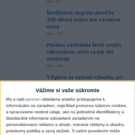
dnes 6:55
Šesťčlenná skupina ukončila
100-dňový pokus pre vesmírne
misie
dnes 7:05
Pekárka zachránila život svojim
zákazníkom, ktorí sa pár dní
neukázali
dnes 7:44
V Kyjeve sa ozývali výbuchy, pri
metropole prišli o život traja
Vážime si vaše súkromie
ľudia
dnes 7:17
My a naši
partneri
ukladáme a/alebo pristupujeme k
informáciám na zariadení, napríklad pomocou súborov cookies,
Bloomberg: Pentagón chce
a spracúvame osobné údaje, ako sú jedinečné identifikátory a
urobiť prvé testy systému
štandardné informácie odosielané zariadením na
Golden Dome
personalizovanú reklamu a obsah, meranie reklamy a obsahu,
dnes 7:15
prieskumy publika a vývoj služieb.
S vaším povolením môže