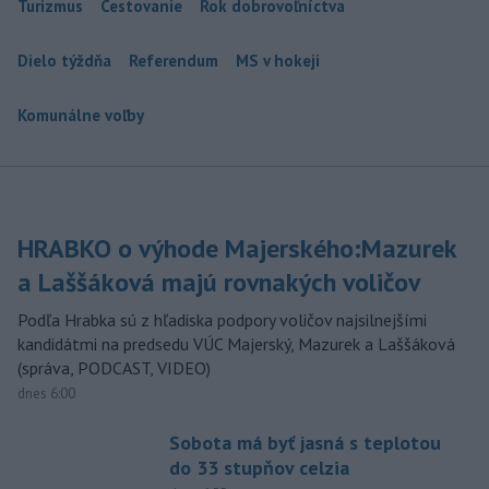
Turizmus
Cestovanie
Rok dobrovoľníctva
Dielo týždňa
Referendum
MS v hokeji
Komunálne voľby
HRABKO o výhode Majerského:Mazurek
a Laššáková majú rovnakých voličov
Podľa Hrabka sú z hľadiska podpory voličov najsilnejšími
kandidátmi na predsedu VÚC Majerský, Mazurek a Laššáková
(správa, PODCAST, VIDEO)
dnes 6:00
Sobota má byť jasná s teplotou
do 33 stupňov celzia