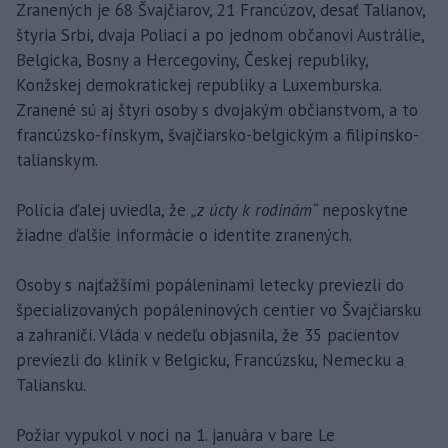
Zranených je 68 Švajčiarov, 21 Francúzov, desať Talianov,
štyria Srbi, dvaja Poliaci a po jednom občanovi Austrálie,
Belgicka, Bosny a Hercegoviny, Českej republiky,
Konžskej demokratickej republiky a Luxemburska.
Zranené sú aj štyri osoby s dvojakým občianstvom, a to
francúzsko-fínskym, švajčiarsko-belgickým a filipínsko-
talianskym.
Polícia ďalej uviedla, že
„z úcty k rodinám“
neposkytne
žiadne ďalšie informácie o identite zranených.
Osoby s najťažšími popáleninami letecky previezli do
špecializovaných popáleninových centier vo Švajčiarsku
a zahraničí. Vláda v nedeľu objasnila, že 35 pacientov
previezli do kliník v Belgicku, Francúzsku, Nemecku a
Taliansku.
Požiar vypukol v noci na 1. januára v bare Le