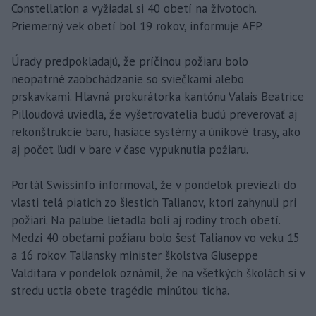
Constellation a vyžiadal si 40 obetí na životoch.
Priemerný vek obetí bol 19 rokov, informuje AFP.
Úrady predpokladajú, že príčinou požiaru bolo
neopatrné zaobchádzanie so sviečkami alebo
prskavkami. Hlavná prokurátorka kantónu Valais Beatrice
Pilloudová uviedla, že vyšetrovatelia budú preverovať aj
rekonštrukcie baru, hasiace systémy a únikové trasy, ako
aj počet ľudí v bare v čase vypuknutia požiaru.
Portál Swissinfo informoval, že v pondelok previezli do
vlasti telá piatich zo šiestich Talianov, ktorí zahynuli pri
požiari. Na palube lietadla boli aj rodiny troch obetí.
Medzi 40 obeťami požiaru bolo šesť Talianov vo veku 15
a 16 rokov. Taliansky minister školstva Giuseppe
Valditara v pondelok oznámil, že na všetkých školách si v
stredu uctia obete tragédie minútou ticha.