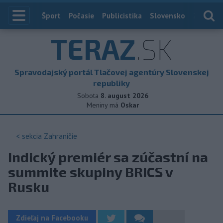
Index
Šport
Počasie
Publicistika
Slovensko
Zahranič
TERAZ
.SK
Spravodajský portál Tlačovej agentúry Slovenskej
republiky
Sobota
8. august 2026
Meniny má
Oskar
< sekcia
Zahraničie
Indický premiér sa zúčastní na
summite skupiny BRICS v
Rusku
Zdieľaj na Facebooku