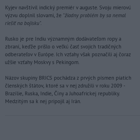
Kyjev navštívil indický premiér v auguste. Svoju mierovú
výzvu doplnil slovami, že "
žiadny problém by sa nemal
riešiť na bojisku
".
Rusko je pre Indiu významným dodávateľom ropy a
zbraní, keďže prišlo o veľkú časť svojich tradičných
odberateľov v Európe. Ich vzťahy však poznačili aj čoraz
užšie vzťahy Moskvy s Pekingom.
Názov skupiny BRICS pochádza z prvých písmen piatich
členských štátov, ktoré sa v nej združili v roku 2009 -
Brazílie, Ruska, Indie, Číny a Juhoafrickej republiky.
Medzitým sa k nej pripojil aj Irán.