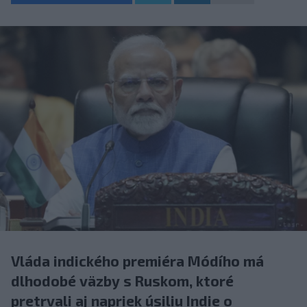
Vláda indického premiéra Módího má
dlhodobé väzby s Ruskom, ktoré
pretrvali aj napriek úsiliu Indie o