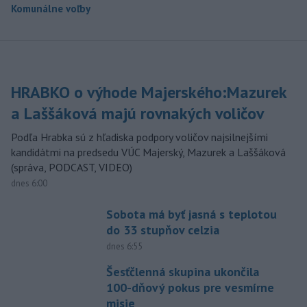
Komunálne voľby
HRABKO o výhode Majerského:Mazurek
a Laššáková majú rovnakých voličov
Podľa Hrabka sú z hľadiska podpory voličov najsilnejšími
kandidátmi na predsedu VÚC Majerský, Mazurek a Laššáková
(správa, PODCAST, VIDEO)
dnes 6:00
Sobota má byť jasná s teplotou
do 33 stupňov celzia
dnes 6:55
Šesťčlenná skupina ukončila
100-dňový pokus pre vesmírne
misie