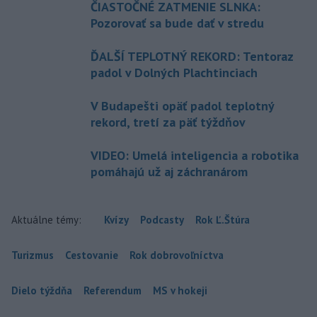
ČIASTOČNÉ ZATMENIE SLNKA:
Pozorovať sa bude dať v stredu
ĎALŠÍ TEPLOTNÝ REKORD: Tentoraz
padol v Dolných Plachtinciach
V Budapešti opäť padol teplotný
rekord, tretí za päť týždňov
VIDEO: Umelá inteligencia a robotika
pomáhajú už aj záchranárom
Aktuálne témy:
Kvízy
Podcasty
Rok Ľ.Štúra
Turizmus
Cestovanie
Rok dobrovoľníctva
Dielo týždňa
Referendum
MS v hokeji