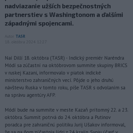
nadviazanie užších bezpečnostných
partnerstiev s Washingtonom a ďalšími
západnými spojencami.
Autor
TASR
18. októbra 2024 12:27
Naí Dillí 18. októbra (TASR) - Indický premiér Naréndra
Módí sa zúčastní na októbrovom summite skupiny BRICS
v ruskej Kazani, informovalo v piatok indické
ministerstvo zahraničných vecí. Pôjde o jeho druhú
návštevu Ruska v tomto roku, píše TASR s odvolaním sa
na správu agentúry AFP.
Módí bude na summite v meste Kazaň prítomný 22. a 23.
októbra. Summit potrvá do 24. októbra a Putinov
poradca pre zahraničnú politiku Jurij Ušakov informoval,
že sa na ňom zúčastnia lídri z 24 krajín. Svoju účasť v