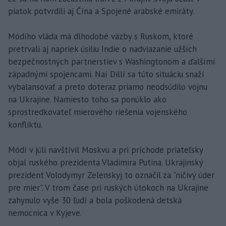
piatok potvrdili aj Čína a Spojené arabské emiráty.
Módího vláda má dlhodobé väzby s Ruskom, ktoré
pretrvali aj napriek úsiliu Indie o nadviazanie užších
bezpečnostných partnerstiev s Washingtonom a ďalšími
západnými spojencami. Naí Dillí sa túto situáciu snaží
vybalansovať a preto doteraz priamo neodsúdilo vojnu
na Ukrajine. Namiesto toho sa ponúklo ako
sprostredkovateľ mierového riešenia vojenského
konfliktu.
Módí v júli navštívil Moskvu a pri príchode priateľsky
objal ruského prezidenta Vladimira Putina. Ukrajinský
prezident Volodymyr Zelenskyj to označil za "ničivý úder
pre mier". V trom čase pri ruských útokoch na Ukrajine
zahynulo vyše 30 ľudí a bola poškodená detská
nemocnica v Kyjeve.