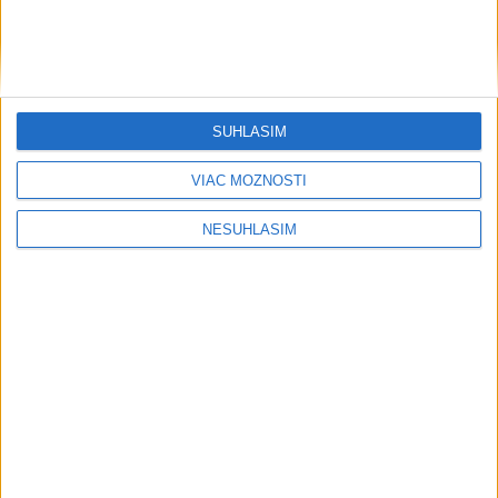
Viete, kedy potrebujú pomoc?
ŠTIBRAVÁ: Štvrté miesto v silnej
svetovej konkurencii je výborné
SÚHLASÍM
VIAC MOŽNOSTÍ
Šport
NESÚHLASÍM
....
....