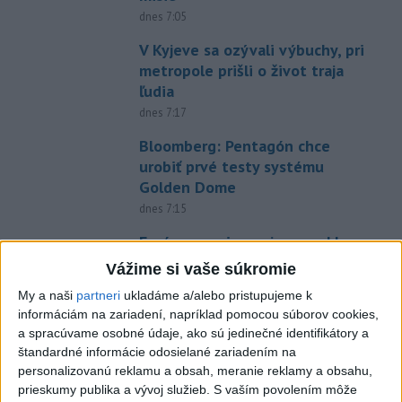
dnes 7:05
V Kyjeve sa ozývali výbuchy, pri
metropole prišli o život traja
ľudia
dnes 7:17
Bloomberg: Pentagón chce
urobiť prvé testy systému
Golden Dome
dnes 7:15
Európa sa pripravuje na pokles
výroby elektriny počas
Vážime si vaše súkromie
zatmenia Slnka
My a naši
partneri
ukladáme a/alebo pristupujeme k
dnes 7:08
informáciám na zariadení, napríklad pomocou súborov cookies,
a spracúvame osobné údaje, ako sú jedinečné identifikátory a
Oskár je rád obklopený ľuďmi
štandardné informácie odosielané zariadením na
dnes 6:43
personalizovanú reklamu a obsah, meranie reklamy a obsahu,
prieskumy publika a vývoj služieb.
S vaším povolením môže
Čína sa chystá na tajfún