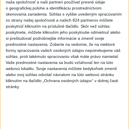
naša spoločnosť a naši partneri používať presné údaje
Dolphin, zatvára školy a
o geografickej polohe a identifikáciu prostredníctvom
turistické atrakcie
skenovania zariadenia. Súhlas s vyššie uvedeným spracúvaním
dnes 7:03
zo strany našej spoločnosti a našich 824 partnerov môžete
poskytnúť kliknutím na príslušné tlačidlo. Skôr než súhlas
Reuters: Dohoda o
poskytnete, môžete kliknutím jeho poskytnutie odmietnuť alebo
Hormuzskom prielive je podľa
si preštudovať podrobnejšie informácie a zmeniť svoje
USA na dosah
prednostné nastavenia.
Zoberte na vedomie, že na niektoré
dnes 7:11
formy spracúvania vašich osobných údajov nepotrebujeme váš
súhlas, proti takémuto spracovaniu však máte právo namietať.
Slováci prehrali v semifinále s
Vaše prednostné nastavenia sa budú vzťahovať len na túto
USA 2:5, o bronz proti Fínsku
webovú lokalitu. Svoje nastavenia môžete kedykoľvek zmeniť
dnes 7:21
alebo svoj súhlas odvolať návratom na túto webovú stránku
kliknutím na tlačidlo „Ochrana osobných údajov“ v dolnej časti
Práve teraz
stránky.
-
Nemecká polícia v piatok uviedla, že rozhodnutie pekárky,
07:42
ktorá sa
vybrala navštíviť svojich dvoch stálych zákazníkov - starší
manželský pár - po tom, čo sa u nej niekoľko dní neukázali, im
pravdepodobne zachránilo život.
Viac