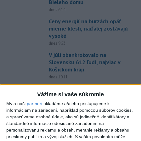
Bieleho domu
dnes 6:14
Ceny energií na burzách opäť
mierne klesli, naďalej zostávajú
vysoké
dnes 9:53
V júli zbankrotovalo na
Slovensku 612 ľudí, najviac v
Košickom kraji
dnes 10:11
Káder Košíc je kompletný a
Vážime si vaše súkromie
opäť bez legionárov
dnes 10:28
My a naši
partneri
ukladáme a/alebo pristupujeme k
informáciám na zariadení, napríklad pomocou súborov cookies,
Skalica prelomila žilinskú
a spracúvame osobné údaje, ako sú jedinečné identifikátory a
kliatbu, zažíva historicky
štandardné informácie odosielané zariadením na
najlepší štart
personalizovanú reklamu a obsah, meranie reklamy a obsahu,
prieskumy publika a vývoj služieb.
S vaším povolením môže
dnes 7:44