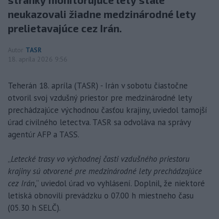
neukazovali žiadne medzinárodné lety
prelietavajúce cez Irán.
Autor
TASR
18. apríla 2026 9:56
Teherán 18. apríla (TASR) - Irán v sobotu čiastočne
otvoril svoj vzdušný priestor pre medzinárodné lety
prechádzajúce východnou časťou krajiny, uviedol tamojší
úrad civilného letectva. TASR sa odvoláva na správy
agentúr AFP a TASS.
„
Letecké trasy vo východnej časti vzdušného priestoru
krajiny sú otvorené pre medzinárodné lety prechádzajúce
cez Irán
,“ uviedol úrad vo vyhlásení. Doplnil, že niektoré
letiská obnovili prevádzku o 07.00 h miestneho času
(05.30 h SELČ).