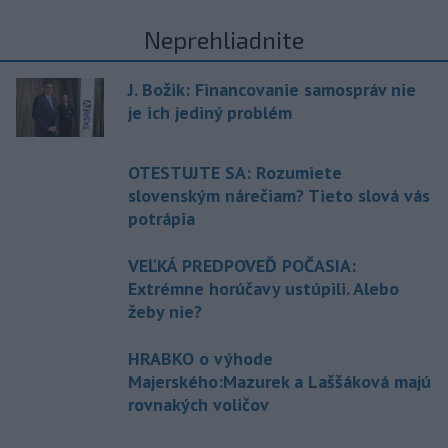
Neprehliadnite
J. Božik: Financovanie samospráv nie
je ich jediný problém
OTESTUJTE SA: Rozumiete
slovenským nárečiam? Tieto slová vás
potrápia
VEĽKÁ PREDPOVEĎ POČASIA:
Extrémne horúčavy ustúpili. Alebo
žeby nie?
HRABKO o výhode
Majerského:Mazurek a Laššáková majú
rovnakých voličov