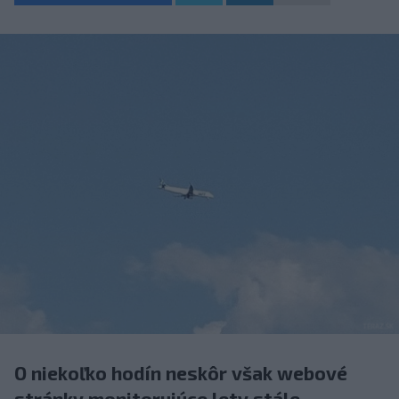
O niekoľko hodín neskôr však webové
stránky monitorujúce lety stále