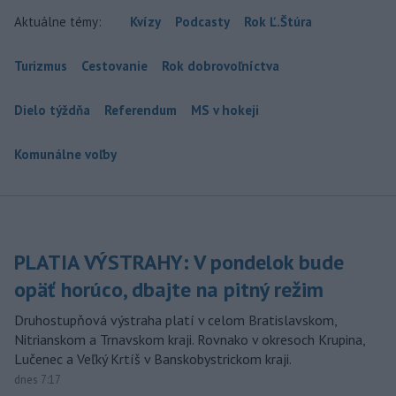
Aktuálne témy:
Kvízy
Podcasty
Rok Ľ.Štúra
Turizmus
Cestovanie
Rok dobrovoľníctva
Dielo týždňa
Referendum
MS v hokeji
Komunálne voľby
PLATIA VÝSTRAHY: V pondelok bude
opäť horúco, dbajte na pitný režim
Druhostupňová výstraha platí v celom Bratislavskom,
Nitrianskom a Trnavskom kraji. Rovnako v okresoch Krupina,
Lučenec a Veľký Krtíš v Banskobystrickom kraji.
dnes 7:17