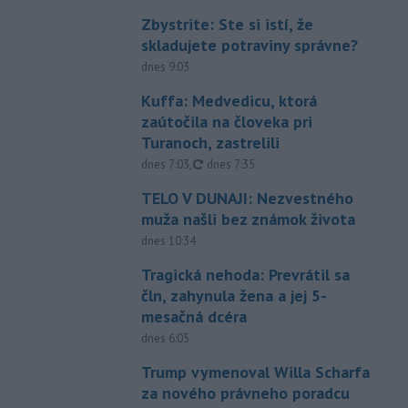
Zbystrite: Ste si istí, že
skladujete potraviny správne?
dnes 9:03
Kuffa: Medvedicu, ktorá
zaútočila na človeka pri
Turanoch, zastrelili
aktualizované
dnes 7:03
,
dnes 7:35
TELO V DUNAJI: Nezvestného
muža našli bez známok života
dnes 10:34
Tragická nehoda: Prevrátil sa
čln, zahynula žena a jej 5-
mesačná dcéra
dnes 6:05
Trump vymenoval Willa Scharfa
za nového právneho poradcu