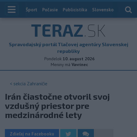
Index
Šport
Počasie
Publicistika
Slovensko
Zahranič
TERAZ
.SK
Spravodajský portál Tlačovej agentúry Slovenskej
republiky
Pondelok
10. august 2026
Meniny má
Vavrinec
< sekcia
Zahraničie
Irán čiastočne otvoril svoj
vzdušný priestor pre
medzinárodné lety
Zdieľaj na Facebooku