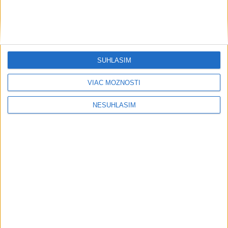
....
....
SÚHLASÍM
VIAC MOŽNOSTÍ
NESÚHLASÍM
....