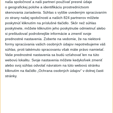
naša spoločnosť a naši partneri používať presné údaje
Práve teraz
o geografickej polohe a identifikáciu prostredníctvom
skenovania zariadenia. Súhlas s vyššie uvedeným spracúvaním
-
V Dunaji bol nájdený 61-ročný muž, po ktorom pátrali
10:33
zo strany našej spoločnosti a našich 824 partnerov môžete
policajti,
hasiči aj členovia Občianskej stráže SR od štvrtka (6. 8.) v
poskytnúť kliknutím na príslušné tlačidlo. Skôr než súhlas
Štúrove.
poskytnete, môžete kliknutím jeho poskytnutie odmietnuť alebo
si preštudovať podrobnejšie informácie a zmeniť svoje
Viac
prednostné nastavenia.
Zoberte na vedomie, že na niektoré
Videá a prenosy TASR TV
formy spracúvania vašich osobných údajov nepotrebujeme váš
súhlas, proti takémuto spracovaniu však máte právo namietať.
Deväť Slovákov zabojuje na ME v Paríži
Vaše prednostné nastavenia sa budú vzťahovať len na túto
o čo najlepšie výsledky
webovú lokalitu. Svoje nastavenia môžete kedykoľvek zmeniť
alebo svoj súhlas odvolať návratom na túto webovú stránku
kliknutím na tlačidlo „Ochrana osobných údajov“ v dolnej časti
Viac
stránky.
Najčítanejšie
6h
24h
7d
MLADÍK VYPADOL Z FERRATY: Na Skalke
1
pri Kremnici zasahovali záchranári