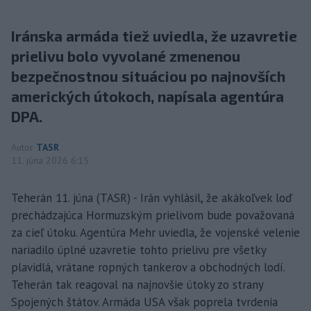
Iránska armáda tiež uviedla, že uzavretie
prielivu bolo vyvolané zmenenou
bezpečnostnou situáciou po najnovších
amerických útokoch, napísala agentúra
DPA.
Autor
TASR
11. júna 2026 6:15
Teherán 11. júna (TASR) - Irán vyhlásil, že akákoľvek loď
prechádzajúca Hormuzským prielivom bude považovaná
za cieľ útoku. Agentúra Mehr uviedla, že vojenské velenie
nariadilo úplné uzavretie tohto prielivu pre všetky
plavidlá, vrátane ropných tankerov a obchodných lodí.
Teherán tak reagoval na najnovšie útoky zo strany
Spojených štátov. Armáda USA však poprela tvrdenia