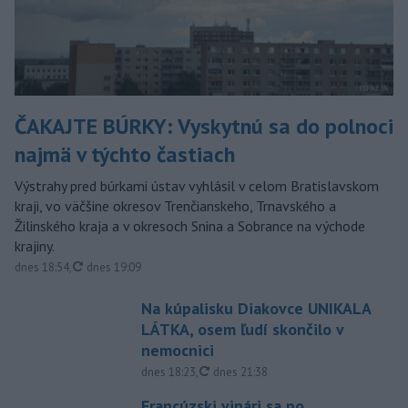
ČAKAJTE BÚRKY: Vyskytnú sa do polnoci
najmä v týchto častiach
Výstrahy pred búrkami ústav vyhlásil v celom Bratislavskom
kraji, vo väčšine okresov Trenčianskeho, Trnavského a
Žilinského kraja a v okresoch Snina a Sobrance na východe
krajiny.
aktualizované
dnes 18:54
,
dnes 19:09
Na kúpalisku Diakovce UNIKALA
LÁTKA, osem ľudí skončilo v
nemocnici
aktualizované
dnes 18:23
,
dnes 21:38
Francúzski vinári sa po