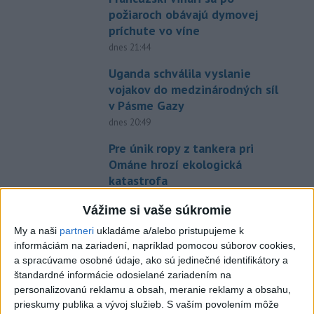
požiaroch obávajú dymovej
príchute vo víne
dnes 21:44
Uganda schválila vyslanie
vojakov do medzinárodných síl
v Pásme Gazy
dnes 20:49
Pre únik ropy z tankera pri
Ománe hrozí ekologická
katastrofa
dnes 21:59
Vážime si vaše súkromie
Ráž: Podpísali sme zmluvu k
My a naši
partneri
ukladáme a/alebo pristupujeme k
dokumentácii obnovy hlavnej
informáciám na zariadení, napríklad pomocou súborov cookies,
stanice
a spracúvame osobné údaje, ako sú jedinečné identifikátory a
dnes 15:26
štandardné informácie odosielané zariadením na
personalizovanú reklamu a obsah, meranie reklamy a obsahu,
KDH žiada ministra vnútra o
prieskumy publika a vývoj služieb.
S vaším povolením môže