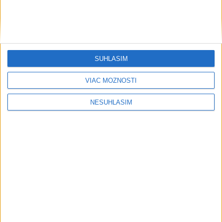
....
SÚHLASÍM
VIAC MOŽNOSTÍ
NESÚHLASÍM
....