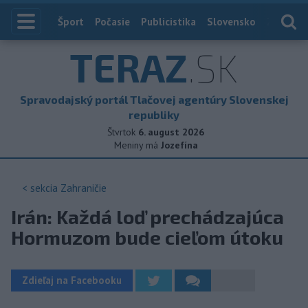
Index
Šport
Počasie
Publicistika
Slovensko
Zahranič
TERAZ
.SK
Spravodajský portál Tlačovej agentúry Slovenskej
republiky
Štvrtok
6. august 2026
Meniny má
Jozefína
< sekcia
Zahraničie
Irán: Každá loď prechádzajúca
Hormuzom bude cieľom útoku
Zdieľaj na Facebooku