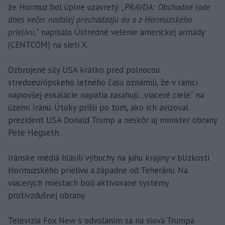
že Hormuz bol úplne uzavretý.
„PRAVDA: Obchodné lode
dnes večer naďalej prechádzajú do a z Hormuzského
prielivu,“
napísalo Ústredné velenie americkej armády
(CENTCOM) na sieti X.
Ozbrojené sily USA krátko pred polnocou
stredoeurópskeho letného času oznámili, že v rámci
najnovšej eskalácie napätia zasahujú „viaceré ciele“ na
území Iránu. Útoky prišli po tom, ako ich avizoval
prezident USA Donald Trump a neskôr aj minister obrany
Pete Hegseth.
Iránske médiá hlásili výbuchy na juhu krajiny v blízkosti
Hormuzského prielivu a západne od Teheránu. Na
viacerých miestach boli aktivované systémy
protivzdušnej obrany.
Televízia Fox New s odvolaním sa na slová Trumpa