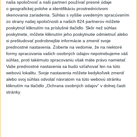
vysvetlenie nákupu
naša spoločnosť a naši partneri používať presné údaje
kamerových systémov
o geografickej polohe a identifikáciu prostredníctvom
dnes 17:40
skenovania zariadenia. Súhlas s vyššie uvedeným spracúvaním
zo strany našej spoločnosti a našich 824 partnerov môžete
V Budapešti opäť padol
poskytnúť kliknutím na príslušné tlačidlo. Skôr než súhlas
teplotný rekord, tretí za päť
poskytnete, môžete kliknutím jeho poskytnutie odmietnuť alebo
týždňov
si preštudovať podrobnejšie informácie a zmeniť svoje
dnes 19:15
prednostné nastavenia.
Zoberte na vedomie, že na niektoré
formy spracúvania vašich osobných údajov nepotrebujeme váš
Twente deklasovalo DAC 6:0 v
súhlas, proti takémuto spracovaniu však máte právo namietať.
prvom zápase 3. predkola
Vaše prednostné nastavenia sa budú vzťahovať len na túto
dnes 22:03
webovú lokalitu. Svoje nastavenia môžete kedykoľvek zmeniť
alebo svoj súhlas odvolať návratom na túto webovú stránku
kliknutím na tlačidlo „Ochrana osobných údajov“ v dolnej časti
Slovenskí hádzanári zdolali
stránky.
Taliansko 38:37
aktualizované
dnes 16:28
,
dnes 19:55
Práve teraz
-
Pri pobreží Ománu hrozí ekologická katastrofa pre únik
21:58
čoraz
väčšieho množstva ropy z tankera, ktorý narazil na plytčinu v