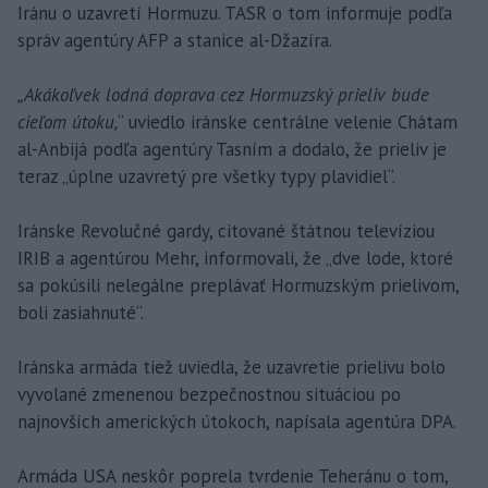
Iránu o uzavretí Hormuzu. TASR o tom informuje podľa
správ agentúry AFP a stanice al-Džazíra.
„Akákoľvek lodná doprava cez Hormuzský prieliv bude
cieľom útoku,
“ uviedlo iránske centrálne velenie Chátam
al-Anbijá podľa agentúry Tasním a dodalo, že prieliv je
teraz „úplne uzavretý pre všetky typy plavidiel“.
Iránske Revolučné gardy, citované štátnou televíziou
IRIB a agentúrou Mehr, informovali, že „dve lode, ktoré
sa pokúsili nelegálne preplávať Hormuzským prielivom,
boli zasiahnuté“.
Iránska armáda tiež uviedla, že uzavretie prielivu bolo
vyvolané zmenenou bezpečnostnou situáciou po
najnovších amerických útokoch, napísala agentúra DPA.
Armáda USA neskôr poprela tvrdenie Teheránu o tom,