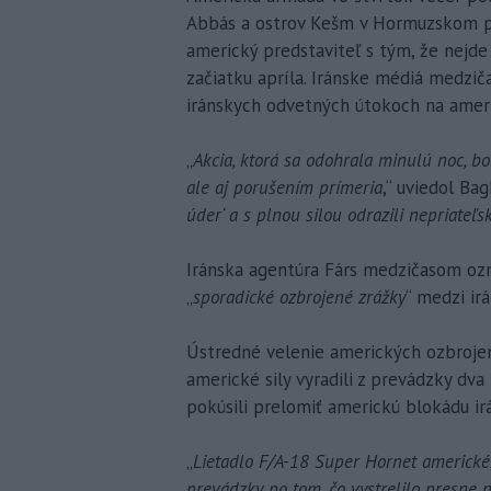
Abbás a ostrov Kešm v Hormuzskom pr
americký predstaviteľ s tým, že nejd
začiatku apríla. Iránske médiá medzi
iránskych odvetných útokoch na ameri
„
Akcia, ktorá sa odohrala minulú noc, 
ale aj porušením prímeria
,“ uviedol Bagh
úder‘ a s plnou silou odrazili nepriateľs
Iránska agentúra Fárs medzičasom ozn
„
sporadické ozbrojené zrážky
“ medzi ir
Ústredné velenie amerických ozbrojen
americké sily vyradili z prevádzky dva
pokúsili prelomiť americkú blokádu ir
„
Lietadlo F/A-18 Super Hornet americké
prevádzky po tom, čo vystrelilo presne