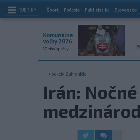
RUBRIKY
Index
Šport
Počasie
Publicistika
Slovensko
Komunálne
voľby 2026
S
Všetky správy
< sekcia
Zahraničie
Irán: Nočné
medzinárod