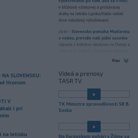
vyšetrovanie po tom, ako sa v noci
v
blízkosti vzletovej a pristávacej
dráhy na letisku Lipsko/Halle našiel
dron naložený výbušninami.
-
Slovensko pomáha Maďarsku
20:47
s vodou, pretože naši južní susedia
zápasia s kritickou situáciou na Dunaji a
v hre je aj možné odstavenie jadrovej
elektrárne.
Viac
-
Litovská pohraničná stráž
20:17
Videá a prenosy
 NA SLOVENSKU:
objavila ďalší podzemný tunel,
TASR TV
ktorý mal
slúžiť na nelegálne
nad Hronom
prevádzanie migrantov z Bieloruska
é
na územie tohto členského štátu
TI V
Európskej únie.
TK Ministra spravodlivosti SR B.
ali i pri
Suska
-
Ruská dezinformačná
20:08
aním
kampaň sa vo Francúzsku zamerala
na ďalšieho
kandidáta, bývalého
centristického premiéra Attala. Ako
 na letisku
Na Európskom pohári v Žiline sa