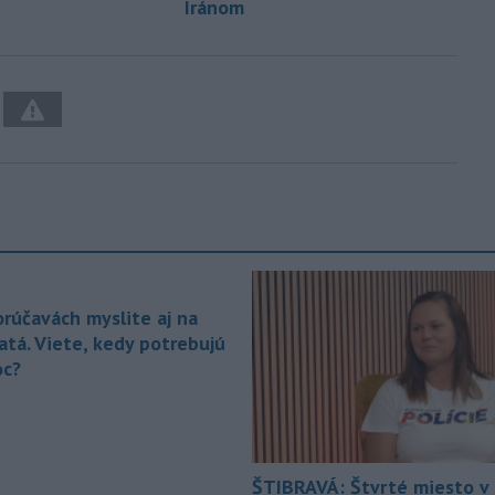
Iránom
orúčavách myslite aj na
atá. Viete, kedy potrebujú
c?
ŠTIBRAVÁ: Štvrté miesto v 