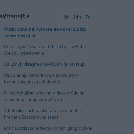
ajčítanejšie
6h
24h
7d
Putin oznámil vytvorenie novej zložky
ozbrojených síl
Dron s výbušninami na letisku Lipsko/Halle:
Spustili vyšetrovanie
Zalužnyj: Ukrajina do NATO nikdy nevstúpi
USA plánujú zatvoriť svoje konzuláty v
Kanade, Japonsku a Indonézii
Pri sobotňajšom výbuchu v Moskve údajne
zahynul aj zať generála Čajka
V Kolumbii zachránili mláďa zatúlaného
hrocha z Escobarovho stáda
Polícia rozkryla podvody, ktorými gang vylákal