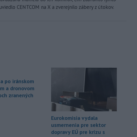
 uviedlo CENTCOM na X a zverejnilo zábery z útokov.
ia po iránskom
om a dronovom
och zranených
Eurokomisia vydala
usmernenia pre sektor
dopravy EÚ pre krízu s