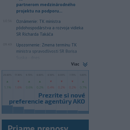
partnerom medzinárodného
projektu na podporu...
10:36
Oznámenie: TK ministra
pôdohospodárstva a rozvoja vidieka
SR Richarda Takáča
09:49
Upozornenie: Zmena termínu TK
ministra spravodlivosti SR Borisa
Suska - dnes
Viac
Priame prenosy