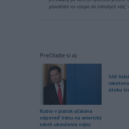
plavidlám vo vstupe do iránskych vôd
,“
Prečítajte si aj:
SAE hlás
raketov
útoku tr
Rubio v piatok očakáva
odpoveď Iránu na americký
návrh ukončenia vojny