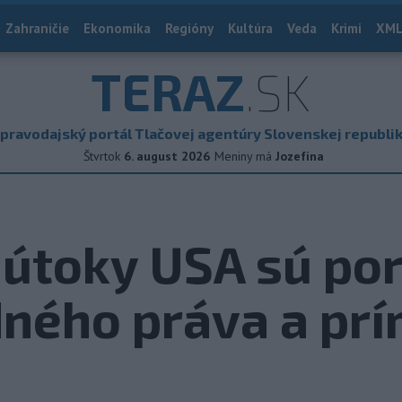
Zahraničie
Ekonomika
Regióny
Kultúra
Veda
Krimi
XML
TERAZ
.SK
pravodajský portál Tlačovej agentúry Slovenskej republi
Štvrtok
6. august 2026
Meniny má
Jozefína
 útoky USA sú po
ného práva a prí