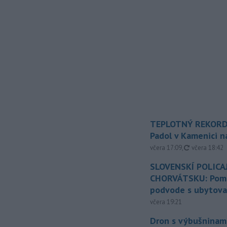
TEPLOTNÝ REKORD
Padol v Kamenici 
aktualizovan
včera 17:09
,
včera 18:42
SLOVENSKÍ POLICAJ
CHORVÁTSKU: Pomáh
podvode s ubytov
včera 19:21
Dron s výbušninami