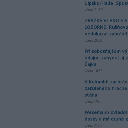
Lipsko/Halle: Spus
včera 21:29
ZRÁŽKA VLAKU S 
LOZORNE: Rušňovod
nedokázal zabrániť
včera 20:05
Pri sobotňajšom v
údajne zahynul aj 
Čajka
včera 18:55
V Kolumbii zachrán
zatúlaného hrocha
stáda
včera 19:32
Wesemann ovládol 
dosky a má druhé z
včera 21:37