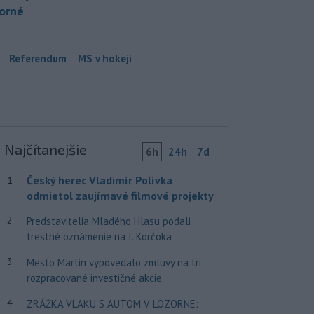
borné
Referendum
MS v hokeji
Najčítanejšie
6h
24h
7d
Český herec Vladimír Polívka
1
odmietol zaujímavé filmové projekty
2
Predstavitelia Mladého Hlasu podali
trestné oznámenie na I. Korčoka
3
Mesto Martin vypovedalo zmluvy na tri
rozpracované investičné akcie
4
ZRÁŽKA VLAKU S AUTOM V LOZORNE: