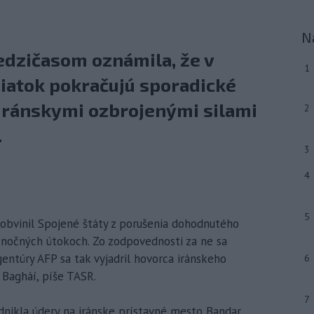
N
edzičasom oznámila, že v
1
iatok pokračujú sporadické
iránskymi ozbrojenými silami
2
.
3
4
5
k obvinil Spojené štáty z porušenia dohodnutého
nočných útokoch. Zo zodpovednosti za ne sa
gentúry AFP sa tak vyjadril hovorca iránskeho
6
 Bagháí, píše TASR.
7
nikla údery na iránske prístavné mesto Bandar