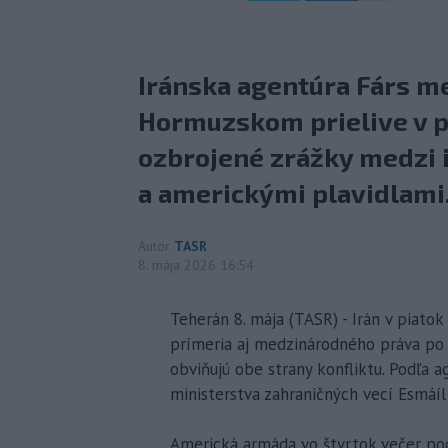
Iránska agentúra Fárs m
Hormuzskom prielive v p
ozbrojené zrážky medzi 
a americkými plavidlami
Autor
TASR
8. mája 2026 16:54
Teherán 8. mája (TASR) - Irán v piato
prímeria aj medzinárodného práva po 
obviňujú obe strany konfliktu. Podľa a
ministerstva zahraničných vecí Esmáíl
Americká armáda vo štvrtok večer pod