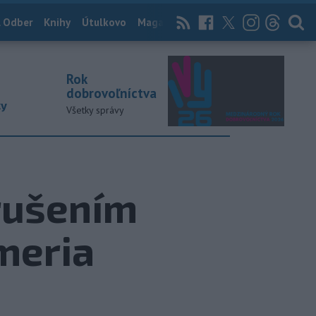
 Odber
Knihy
Útulkovo
Magazín
News Now
Archív
TASR
Rok
dobrovoľníctva
ky
Všetky správy
rušením
meria