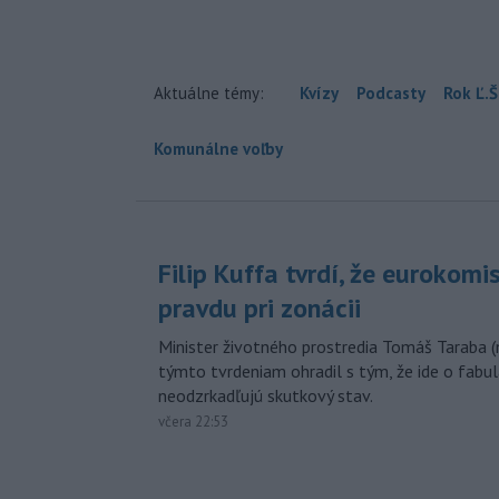
Aktuálne témy:
Kvízy
Podcasty
Rok Ľ.Š
Komunálne voľby
Filip Kuffa tvrdí, že eurokomi
pravdu pri zonácii
Minister životného prostredia Tomáš Taraba (
týmto tvrdeniam ohradil s tým, že ide o fabul
neodzrkadľujú skutkový stav.
včera 22:53