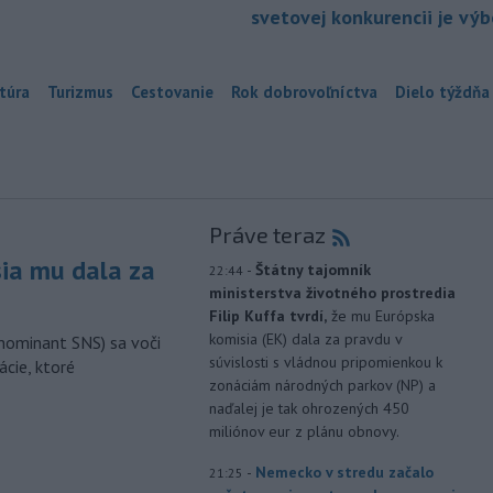
svetovej konkurencii je vý
túra
Turizmus
Cestovanie
Rok dobrovoľníctva
Dielo týždňa
Práve teraz
sia mu dala za
-
Štátny tajomník
22:44
ministerstva životného prostredia
Filip Kuffa tvrdí,
že mu Európska
komisia (EK) dala za pravdu v
nominant SNS) sa voči
súvislosti s vládnou pripomienkou k
ácie, ktoré
zonáciám národných parkov (NP) a
naďalej je tak ohrozených 450
miliónov eur z plánu obnovy.
-
Nemecko v stredu začalo
21:25