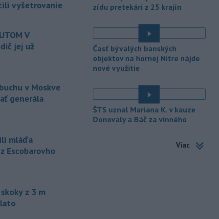
informovala agentúra AFP, odhalil ju
tili vyšetrovanie
zídu pretekári z 25 krajín
vládny úrad Viginum a s „vysokou
mierou istoty“ pripísal proruskej
dezinformačnej sieti s názvom
AUTOM V
Matrioška.
ič jej už
Časť bývalých banských
objektov na hornej Nitre nájde
-
Na jednokoľajovom
20:02
nové využitie
železničnom priecestí v Lozorne
došlo v stredu
podvečer k zrážke
ýbuchu v Moskve
nákladného vlaku s osobným
zať generála
motorovým vozidlom.
ŠTS uznal Mariana K. v kauze
-
Úrady v severovýchodnej
Donovaly a Báč za vinného
19:29
Kolumbii v stredu zachránili
ili mláďa
zatúlané mláďa
hrocha. Na brehu
Viac
rieky ho našli rybári so známkami
 z Escobarovho
podvýživy. Ide o jedinca z približne
200 hrochov, ktoré sa v krajine
rozmnožili po tom, ako niekoľko
zvierat do Kolumbie priniesol Pablo
skoky z 3 m
Escobar.
lato