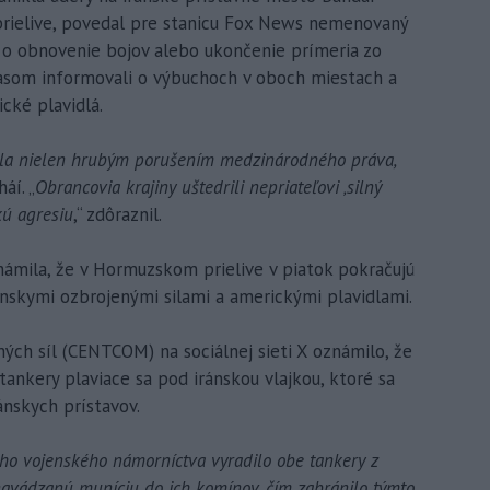
ielive, povedal pre stanicu Fox News nemenovaný
e o obnovenie bojov alebo ukončenie prímeria zo
časom informovali o výbuchoch v oboch miestach a
cké plavidlá.
bola nielen hrubým porušením medzinárodného práva,
áí. „
Obrancovia krajiny uštedrili nepriateľovi ‚silný
kú agresiu
,“ zdôraznil.
ámila, že v Hormuzskom prielive v piatok pokračujú
ánskymi ozbrojenými silami a americkými plavidlami.
ých síl (CENTCOM) na sociálnej sieti X oznámilo, že
 tankery plaviace sa pod iránskou vlajkou, ktoré sa
ánskych prístavov.
ho vojenského námorníctva vyradilo obe tankery z
 navádzanú muníciu do ich komínov, čím zabránilo týmto