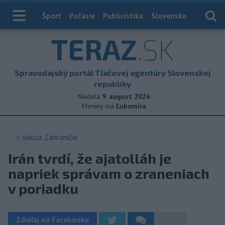
Index
Šport
Počasie
Publicistika
Slovensko
Zahranič
TERAZ
.SK
Spravodajský portál Tlačovej agentúry Slovenskej
republiky
Nedela
9. august 2026
Meniny má
Ľubomíra
< sekcia
Zahraničie
Irán tvrdí, že ajatolláh je
napriek správam o zraneniach
v poriadku
Zdieľaj na Facebooku