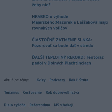
žeby nie?
HRABKO o výhode
Majerského:Mazurek a Laššáková majú
rovnakých voličov
ČIASTOČNÉ ZATMENIE SLNKA:
Pozorovať sa bude dať v stredu
ĎALŠÍ TEPLOTNÝ REKORD: Tentoraz
padol v Dolných Plachtinciach
Aktuálne témy:
Kvízy
Podcasty
Rok Ľ.Štúra
Turizmus
Cestovanie
Rok dobrovoľníctva
Dielo týždňa
Referendum
MS v hokeji