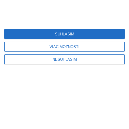
....
SÚHLASÍM
VIAC MOŽNOSTÍ
NESÚHLASÍM
....