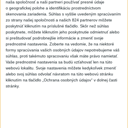
efektívnejšiu koordináciu nasadených síl a prostriedkov.
naša spoločnosť a naši partneri používať presné údaje
o geografickej polohe a identifikáciu prostredníctvom
skenovania zariadenia. Súhlas s vyššie uvedeným spracúvaním
Viac
Videá a prenosy TASR TV
zo strany našej spoločnosti a našich 824 partnerov môžete
poskytnúť kliknutím na príslušné tlačidlo. Skôr než súhlas
poskytnete, môžete kliknutím jeho poskytnutie odmietnuť alebo
Deväť Slovákov zabojuje na ME v Paríži
si preštudovať podrobnejšie informácie a zmeniť svoje
o čo najlepšie výsledky
prednostné nastavenia.
Zoberte na vedomie, že na niektoré
formy spracúvania vašich osobných údajov nepotrebujeme váš
súhlas, proti takémuto spracovaniu však máte právo namietať.
Viac
Vaše prednostné nastavenia sa budú vzťahovať len na túto
Najčítanejšie
webovú lokalitu. Svoje nastavenia môžete kedykoľvek zmeniť
alebo svoj súhlas odvolať návratom na túto webovú stránku
6h
24h
7d
kliknutím na tlačidlo „Ochrana osobných údajov“ v dolnej časti
stránky.
DRÁMA V PARLAMENTE: Poslankyňa
1
hádzala do premiéra vajíčka
2
VEĽKÁ PREDPOVEĎ POČASIA: Extrémne horúčavy
ustúpili. Alebo žeby nie?