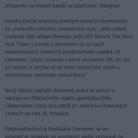
príspevku na svojom kanáli na platforme Telegram.
Iránska štátna televízia predtým označila Chameneího
za
„zraneného veterána ramadánskej vojny“
, jeho údajné
zranenia však nešpecifikovala, píše AFP. Denník The New
York Times v stredu s odvolaním sa na troch
nemenovaných iránskych predstaviteľov uviedol, že
Chameneí
„utrpel zranenia vrátane poranenia nôh, ale bol
pri vedomí a ukrýval sa na veľmi bezpečnom mieste s
obmedzenou možnosťou komunikácie“.
Nový iránsky najvyšší duchovný vodca je synom a
nástupcom dlhoročného vládcu ajatolláha Alího
Chameneího, ktorý bol zabitý pri americko-izraelských
útokoch na Irán 28. februára.
Päťdesiatšesťročný Modžtabá Chameneí sa len
výnimočne objavuje na verejnosti alebo vystupuje na