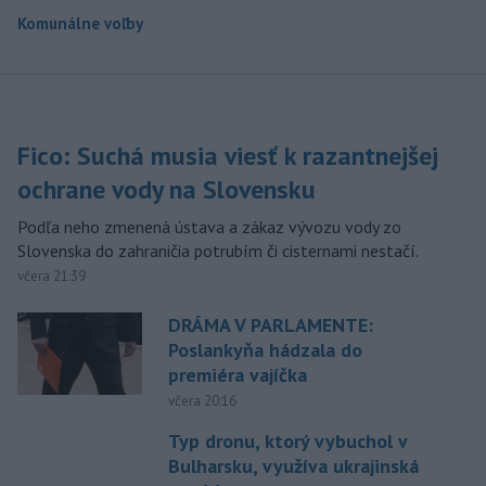
Komunálne voľby
Fico: Suchá musia viesť k razantnejšej
ochrane vody na Slovensku
Podľa neho zmenená ústava a zákaz vývozu vody zo
Slovenska do zahraničia potrubím či cisternami nestačí.
včera 21:39
DRÁMA V PARLAMENTE:
Poslankyňa hádzala do
premiéra vajíčka
včera 20:16
Typ dronu, ktorý vybuchol v
Bulharsku, využíva ukrajinská