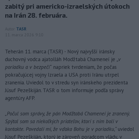
zabitý pri americko-izraelských útokoch
na Irán 28. februára.
Autor
TASR
11. marca 2026 9:10
Teherán 11. marca (TASR) - Nový najvyšší iránsky
duchovný vodca ajatolláh Modžtabá Chameneí je
„v
poriadku a v bezpečí“
napriek tvrdeniam, že počas
pokračujúcej vojny Izraela a USA proti Iránu utrpel
zranenia. Uviedol to v stredu syn iránskeho prezidenta
Júsuf Pezeškiján. TASR o tom informuje podľa správy
agentúry AFP.
„Počul som správy, že pán Modžtabá Chameneí je zranený.
Spýtal som sa niekoľkých priateľov, ktorí s ním boli v
kontakte. Povedali mi, že vďaka Bohu je v poriadku,“
uviedol
Júsuf Pezeškiján, ktorý je zároveň poradcom vlády, v