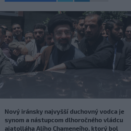
Nový iránsky najvyšší duchovný vodca je
synom a nástupcom dlhoročného vládcu
ajatolláha Alího Chameneího, ktorý bol