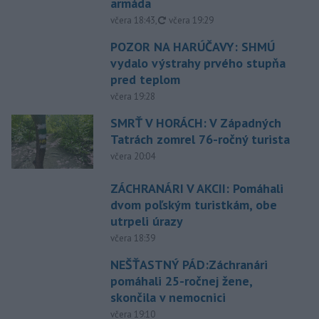
armáda
aktualizované
včera 18:43
,
včera 19:29
POZOR NA HARÚČAVY: SHMÚ
vydalo výstrahy prvého stupňa
pred teplom
včera 19:28
SMRŤ V HORÁCH: V Západných
Tatrách zomrel 76-ročný turista
včera 20:04
ZÁCHRANÁRI V AKCII: Pomáhali
dvom poľským turistkám, obe
utrpeli úrazy
včera 18:39
NEŠŤASTNÝ PÁD:Záchranári
pomáhali 25-ročnej žene,
skončila v nemocnici
včera 19:10