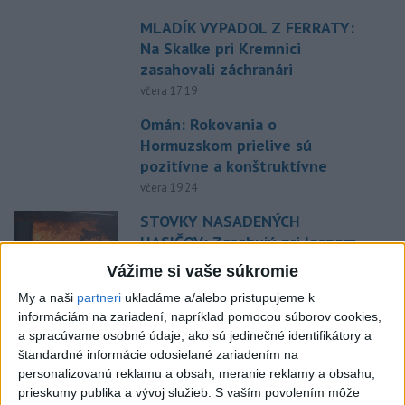
MLADÍK VYPADOL Z FERRATY:
Na Skalke pri Kremnici
zasahovali záchranári
včera 17:19
Omán: Rokovania o
Hormuzskom prielive sú
pozitívne a konštruktívne
včera 19:24
STOVKY NASADENÝCH
HASIČOV: Zasahujú pri lesnom
požiari v Andalúzii
Vážime si vaše súkromie
včera 17:13
My a naši
partneri
ukladáme a/alebo pristupujeme k
Práve teraz
informáciám na zariadení, napríklad pomocou súborov cookies,
a spracúvame osobné údaje, ako sú jedinečné identifikátory a
-
Okresný úrad (OÚ) Malacky vyhlásil v súvislosti s
21:43
štandardné informácie odosielané zariadením na
požiarom
veľkého rozsahu vo Vojenskom obvode (VO) Záhorie
personalizovanú reklamu a obsah, meranie reklamy a obsahu,
mimoriadnu situáciu. Jej vyhlásenie umožní v dotknutej lokalite
prieskumy publika a vývoj služieb.
S vaším povolením môže