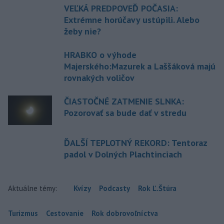
VEĽKÁ PREDPOVEĎ POČASIA:
Extrémne horúčavy ustúpili. Alebo
žeby nie?
HRABKO o výhode
Majerského:Mazurek a Laššáková majú
rovnakých voličov
ČIASTOČNÉ ZATMENIE SLNKA:
Pozorovať sa bude dať v stredu
ĎALŠÍ TEPLOTNÝ REKORD: Tentoraz
padol v Dolných Plachtinciach
Aktuálne témy:
Kvízy
Podcasty
Rok Ľ.Štúra
Turizmus
Cestovanie
Rok dobrovoľníctva