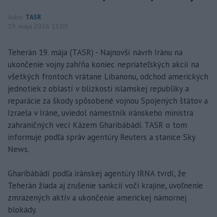
Autor
TASR
19. mája 2026 11:09
Teherán 19. mája (TASR) - Najnovší návrh Iránu na
ukončenie vojny zahŕňa koniec nepriateľských akcií na
všetkých frontoch vrátane Libanonu, odchod amerických
jednotiek z oblastí v blízkosti islamskej republiky a
reparácie za škody spôsobené vojnou Spojených štátov a
Izraela v Iráne, uviedol námestník iránskeho ministra
zahraničných vecí Kázem Gharibábádí. TASR o tom
informuje podľa správ agentúry Reuters a stanice Sky
News.
Gharibábádí podľa iránskej agentúry IRNA tvrdí, že
Teherán žiada aj zrušenie sankcií voči krajine, uvoľnenie
zmrazených aktív a ukončenie americkej námornej
blokády.