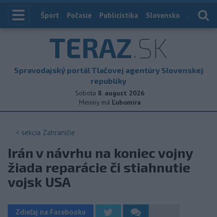
Index
Šport
Počasie
Publicistika
Slovensko
Zahranič
TERAZ
.SK
Spravodajský portál Tlačovej agentúry Slovenskej
republiky
Sobota
8. august 2026
Meniny má
Ľubomíra
< sekcia
Zahraničie
Irán v návrhu na koniec vojny
žiada reparácie či stiahnutie
vojsk USA
Zdieľaj na Facebooku