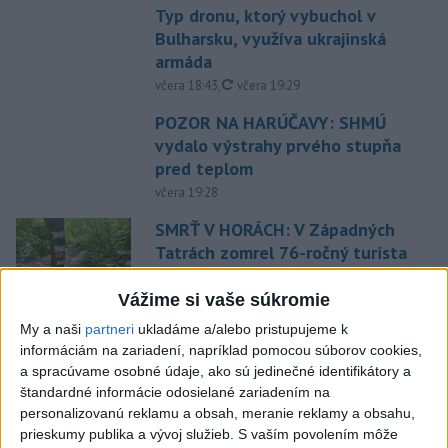
Typ dronu, ktorý vybuchol v
Bulharsku, využíva ukrajinská
armáda
aktualizované
včera 18:43
,
včera 19:29
POZOR NA HARÚČAVY: SHMÚ
vydalo výstrahy prvého stupňa
pred teplom
včera 19:28
SMRŤ V HORÁCH: V Západných
Tatrách zomrel 76-ročný turista
včera 20:04
Vážime si vaše súkromie
ZÁCHRANÁRI V AKCII: Pomáhali
My a naši
partneri
ukladáme a/alebo pristupujeme k
dvom poľským turistkám, obe
informáciám na zariadení, napríklad pomocou súborov cookies,
utrpeli úrazy
a spracúvame osobné údaje, ako sú jedinečné identifikátory a
včera 18:39
štandardné informácie odosielané zariadením na
personalizovanú reklamu a obsah, meranie reklamy a obsahu,
NEŠŤASTNÝ PÁD:Záchranári
prieskumy publika a vývoj služieb.
S vaším povolením môže