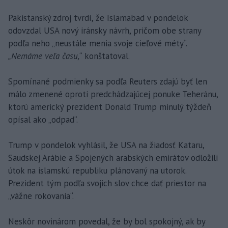
Pakistanský zdroj tvrdí, že Islamabad v pondelok
odovzdal USA nový iránsky návrh, pričom obe strany
podľa neho „neustále menia svoje cieľové méty“.
„Nemáme veľa času,
“ konštatoval.
Spomínané podmienky sa podľa Reuters zdajú byť len
málo zmenené oproti predchádzajúcej ponuke Teheránu,
ktorú americký prezident Donald Trump minulý týždeň
opísal ako „odpad“.
Trump v pondelok vyhlásil, že USA na žiadosť Kataru,
Saudskej Arábie a Spojených arabských emirátov odložili
útok na islamskú republiku plánovaný na utorok.
Prezident tým podľa svojich slov chce dať priestor na
„vážne rokovania“.
Neskôr novinárom povedal, že by bol spokojný, ak by