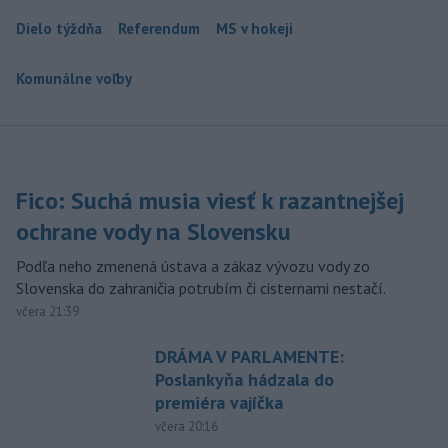
Dielo týždňa
Referendum
MS v hokeji
Komunálne voľby
Fico: Suchá musia viesť k razantnejšej
ochrane vody na Slovensku
Podľa neho zmenená ústava a zákaz vývozu vody zo
Slovenska do zahraničia potrubím či cisternami nestačí.
včera 21:39
DRÁMA V PARLAMENTE:
Poslankyňa hádzala do
premiéra vajíčka
včera 20:16