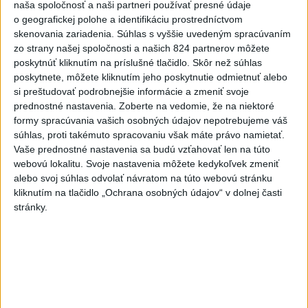
pomáhali 25-ročnej žene,
naša spoločnosť a naši partneri používať presné údaje
skončila v nemocnici
o geografickej polohe a identifikáciu prostredníctvom
skenovania zariadenia. Súhlas s vyššie uvedeným spracúvaním
včera 19:10
zo strany našej spoločnosti a našich 824 partnerov môžete
MLADÍK VYPADOL Z FERRATY:
poskytnúť kliknutím na príslušné tlačidlo. Skôr než súhlas
Na Skalke pri Kremnici
poskytnete, môžete kliknutím jeho poskytnutie odmietnuť alebo
zasahovali záchranári
si preštudovať podrobnejšie informácie a zmeniť svoje
prednostné nastavenia.
Zoberte na vedomie, že na niektoré
včera 17:19
formy spracúvania vašich osobných údajov nepotrebujeme váš
Omán: Rokovania o
súhlas, proti takémuto spracovaniu však máte právo namietať.
Hormuzskom prielive sú
Vaše prednostné nastavenia sa budú vzťahovať len na túto
pozitívne a konštruktívne
webovú lokalitu. Svoje nastavenia môžete kedykoľvek zmeniť
alebo svoj súhlas odvolať návratom na túto webovú stránku
včera 19:24
kliknutím na tlačidlo „Ochrana osobných údajov“ v dolnej časti
STOVKY NASADENÝCH
stránky.
HASIČOV: Zasahujú pri lesnom
požiari v Andalúzii
včera 17:13
Práve teraz
-
Okresný úrad (OÚ) Malacky vyhlásil v súvislosti s
21:43