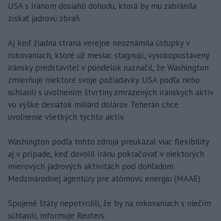
USA s Iránom dosiahli dohodu, ktorá by mu zabránila
získať jadrovú zbraň.
Aj keď žiadna strana verejne neoznámila ústupky v
rokovaniach, ktoré už mesiac stagnujú, vysokopostavený
iránsky predstaviteľ v pondelok naznačil, že Washington
zmierňuje niektoré svoje požiadavky. USA podľa neho
súhlasili s uvoľnením štvrtiny zmrazených iránskych aktív
vo výške desiatok miliárd dolárov. Teherán chce
uvoľnenie všetkých týchto aktív.
Washington podľa tohto zdroja preukázal viac flexibility
aj v prípade, keď dovolil Iránu pokračovať v niektorých
mierových jadrových aktivitách pod dohľadom
Medzinárodnej agentúry pre atómovú energiu (MAAE).
Spojené štáty nepotvrdili, že by na rokovaniach s niečím
súhlasili, informuje Reuters.