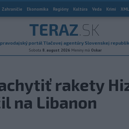
Zahraničie
Ekonomika
Regióny
Kultúra
Veda
Krimi
XML
TERAZ
.SK
pravodajský portál Tlačovej agentúry Slovenskej republi
Sobota
8. august 2026
Meniny má
Oskar
achytiť rakety Hi
il na Libanon