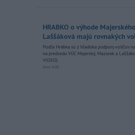
HRABKO o výhode Majerského
Laššáková majú rovnakých vo
Podľa Hrabka sú z hľadiska podpory voličov na
na predsedu VÚC Majerský, Mazurek a Laššák
VIDEO)
dnes 6:00