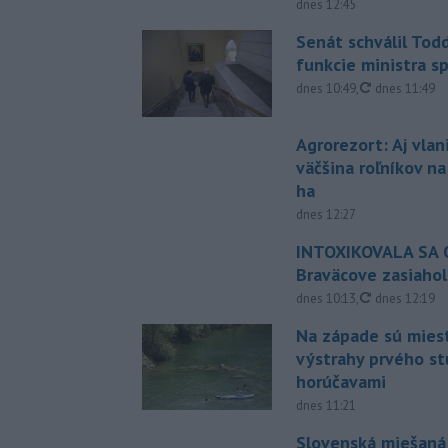
dnes 12:45
Senát schválil Tod
funkcie ministra sp
aktualizovan
dnes 10:49
,
dnes 11:49
Agrorezort: Aj vlan
väčšina roľníkov n
ha
dnes 12:27
INTOXIKOVALA SA O
Braväcove zasiahol
aktualizovan
dnes 10:13
,
dnes 12:19
Na západe sú mies
výstrahy prvého s
horúčavami
dnes 11:21
Slovenská miešaná