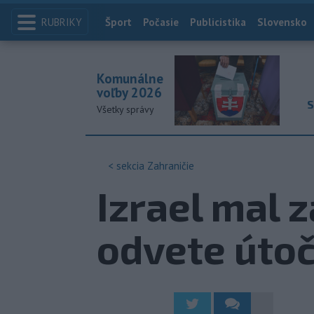
RUBRIKY
Index
Šport
Počasie
Publicistika
Slovensko
Komunálne
voľby 2026
S
Všetky správy
< sekcia
Zahraničie
Izrael mal z
odvete útoč