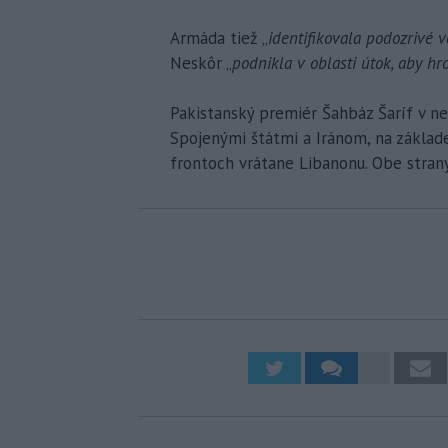
Armáda tiež „
identifikovala podozrivé v
Neskôr „
podnikla v oblasti útok, aby hr
Pakistanský premiér Šahbáz Šaríf v ne
Spojenými štátmi a Iránom, na základ
frontoch vrátane Libanonu. Obe strany