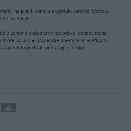
ozidlo
“ na juhu Libanonu a vypálila varovné výstrely.
ozbu odstránila
“.
deľu oznámil dosiahnutie historickej dohody medzi
e ktorej sa ukončia vojenské operácie na všetkých
 však odvtedy hlásili pokračujúce útoky.