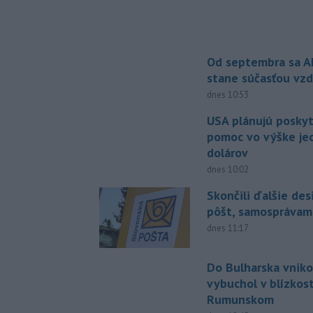
Od septembra sa A
stane súčasťou vzd
dnes 10:53
USA plánujú posky
pomoc vo výške jed
dolárov
dnes 10:02
Skončili ďalšie de
pôšt, samosprávam
dnes 11:17
Do Bulharska vniko
vybuchol v blízkost
Rumunskom