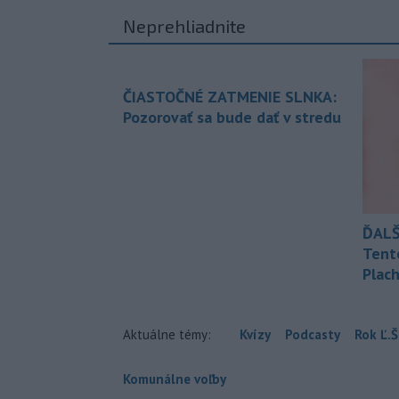
Neprehliadnite
ČIASTOČNÉ ZATMENIE SLNKA:
Pozorovať sa bude dať v stredu
ĎALŠ
Tent
Plach
Aktuálne témy:
Kvízy
Podcasty
Rok Ľ.Š
Komunálne voľby