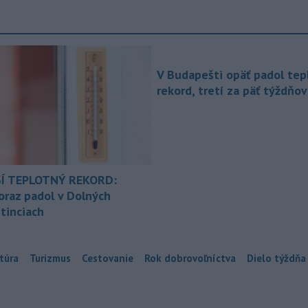
V Budapešti opäť padol tep
rekord, tretí za päť týždňov
Í TEPLOTNÝ REKORD:
oraz padol v Dolných
tinciach
túra
Turizmus
Cestovanie
Rok dobrovoľníctva
Dielo týždňa