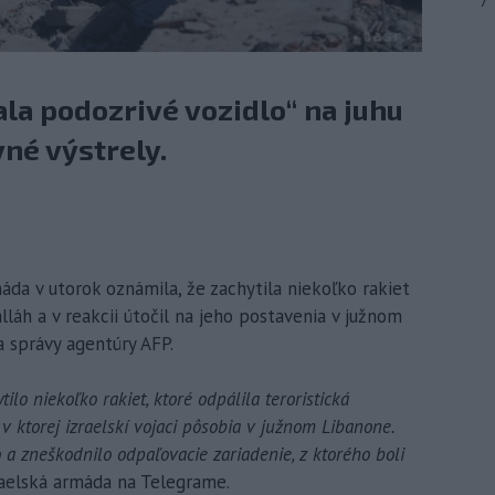
7
ala podozrivé vozidlo“ na juhu
vné výstrely.
rmáda v utorok oznámila, že zachytila niekoľko rakiet
áh a v reakcii útočil na jeho postavenia v južnom
 správy agentúry AFP.
ilo niekoľko rakiet, ktoré odpálila teroristická
v ktorej izraelskí vojaci pôsobia v južnom Libanone.
 a zneškodnilo odpaľovacie zariadenie, z ktorého boli
zraelská armáda na Telegrame.