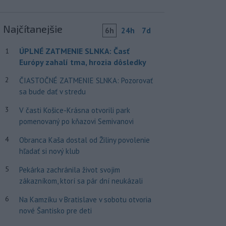
Najčítanejšie
6h
24h
7d
ÚPLNÉ ZATMENIE SLNKA: Časť
1
Európy zahalí tma, hrozia dôsledky
2
ČIASTOČNÉ ZATMENIE SLNKA: Pozorovať
sa bude dať v stredu
3
V časti Košice-Krásna otvorili park
pomenovaný po kňazovi Semivanovi
4
Obranca Kaša dostal od Žiliny povolenie
hľadať si nový klub
5
Pekárka zachránila život svojim
zákazníkom, ktorí sa pár dní neukázali
6
Na Kamzíku v Bratislave v sobotu otvoria
nové Šantisko pre deti