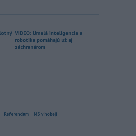
lotný
VIDEO: Umelá inteligencia a
robotika pomáhajú už aj
záchranárom
Referendum
MS v hokeji