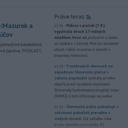
Práve teraz
:Mazurek a
-
Polícia v piatok (7. 8.)
12:36
vypátrala dvoch 17-ročných
ličov
mladíkov, ktorí sú
podozriví z útoku
na taxikára v Seredi. Muž pri incidente
jsilnejšími kandidátmi
utrpel vážne zranenia a skončil v
ová (správa, PODCAST,
trnavskej nemocnici.
-
V niektorých okresoch na
11:19
západnom Slovensku platia v
sobotu popoludní
výstrahy prvého
stupňa pred vysokými teplotami.
Slovenský hydrometeorologický ústav
(SHMÚ) o tom informuje na webe.
-
Slovenská pošta pokračuje v
11:13
zatváraní pobočiek prevažne v
malých
obciach. Od začiatku roka
trvalo ukončilo prevádzku 41