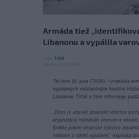
Armáda tiež „identifikov
Libanonu a vypálila varo
Autor
TASR
16. júna 2026 19:34
Tel Aviv 16. júna (TASR) - Izraelská a
vypálených militantným hnutím Hizball
Libanone. TASR o tom informuje podľa
„
Dnes (v utorok) izraelské letectvo zachyt
organizácia Hizballáh smerom k oblasti, 
Krátko potom izraelské letectvo zasiahlo
niektoré z rakiet vypálené,
“ napísala i