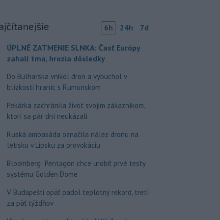
ajčítanejšie
6h
24h
7d
ÚPLNÉ ZATMENIE SLNKA: Časť Európy
zahalí tma, hrozia dôsledky
Do Bulharska vnikol dron a vybuchol v
blízkosti hraníc s Rumunskom
Pekárka zachránila život svojim zákazníkom,
ktorí sa pár dní neukázali
Ruská ambasáda označila nález dronu na
letisku v Lipsku za provokáciu
Bloomberg: Pentagón chce urobiť prvé testy
systému Golden Dome
V Budapešti opäť padol teplotný rekord, tretí
za päť týždňov