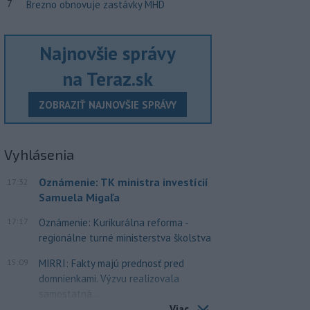
7
Brezno obnovuje zastávky MHD
Najnovšie správy
na Teraz.sk
ZOBRAZIŤ NAJNOVŠIE SPRÁVY
Vyhlásenia
Oznámenie: TK ministra investícií
17:32
Samuela Migaľa
17:17
Oznámenie: Kurikurálna reforma -
regionálne turné ministerstva školstva
15:09
MIRRI: Fakty majú prednosť pred
domnienkami. Výzvu realizovala
samostatná...
Viac