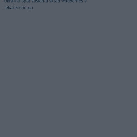
Ukrajina opäť zasiahla sklad Wildberries v
Jekaterinburgu