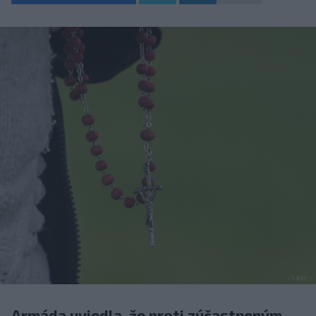
Armáda uviedla, že proti zúčastneným