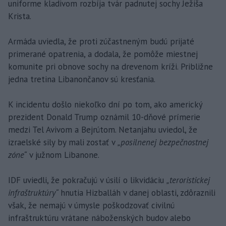
uniforme kladivom rozbíja tvár padnutej sochy Ježiša
Krista.
Armáda uviedla, že proti zúčastneným budú prijaté
primerané opatrenia, a dodala, že pomôže miestnej
komunite pri obnove sochy na drevenom kríži. Približne
jedna tretina Libanončanov sú kresťania.
K incidentu došlo niekoľko dní po tom, ako americký
prezident Donald Trump oznámil 10-dňové prímerie
medzi Tel Avivom a Bejrútom. Netanjahu uviedol, že
izraelské sily by mali zostať v
„posilnenej bezpečnostnej
zóne“
v južnom Libanone.
IDF uviedli, že pokračujú v úsilí o likvidáciu
„teroristickej
infraštruktúry“
hnutia Hizballáh v danej oblasti, zdôraznili
však, že nemajú v úmysle poškodzovať civilnú
infraštruktúru vrátane náboženských budov alebo