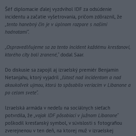
Šéf diplomacie ďalej vyzdvihol IDF za odsúdenie
incidentu a začatie vyšetrovania, pričom zdôraznil, že
„tento hanebný čin je v úplnom rozpore s našimi
hodnotami“.
„Ospravedlňujeme sa za tento incident každému kresťanovi,
ktorého city boli zranené,“
dodal Saar.
Do diskusie sa zapojil aj izraelský premiér Benjamin
Netanjahu, ktorý vyjadril
„ľútosť nad incidentom a nad
akoukoľvek ujmou, ktorú to spôsobilo veriacim v Libanone a
po celom svete“.
Izraelská armáda v nedeľu na sociálnych sieťach
potvrdila, že
„vojak IDF pôsobiaci v južnom Libanone“
poškodil kresťanský symbol, v súvislosti s fotografiou
zverejnenou v ten deň, na ktorej muž v izraelskej