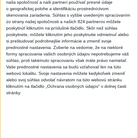
udeľovanie občianstva deťom
naša spoločnosť a naši partneri používať presné údaje
narodeným v USA
o geografickej polohe a identifikáciu prostredníctvom
dnes 6:10
skenovania zariadenia. Súhlas s vyššie uvedeným spracúvaním
zo strany našej spoločnosti a našich 824 partnerov môžete
V Argentíne protestovali proti
poskytnúť kliknutím na príslušné tlačidlo. Skôr než súhlas
návrhu zákona o súkromnom
poskytnete, môžete kliknutím jeho poskytnutie odmietnuť alebo
vlastníctve
si preštudovať podrobnejšie informácie a zmeniť svoje
prednostné nastavenia.
Zoberte na vedomie, že na niektoré
dnes 8:17
formy spracúvania vašich osobných údajov nepotrebujeme váš
V prípade zmiznutia študentov
súhlas, proti takémuto spracovaniu však máte právo namietať.
v Mexiku zatkli bývalého
Vaše prednostné nastavenia sa budú vzťahovať len na túto
guvernéra
webovú lokalitu. Svoje nastavenia môžete kedykoľvek zmeniť
alebo svoj súhlas odvolať návratom na túto webovú stránku
dnes 6:22
kliknutím na tlačidlo „Ochrana osobných údajov“ v dolnej časti
Afrika jednomyseľne podporila
stránky.
Infantina, víta ospravedlnenie
FIFA
dnes 6:18
Machata šiesty na stovke,
Gymerská postúpila do finále