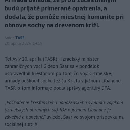
budú prijaté primerané opatrenia, a
dodala, že pomôže miestnej komunite pri
obnove sochy na drevenom kríži.
Autor
TASR
20. apríla 2026 14:19
Tel Aviv 20. apríla (TASR) - Izraelský minister
zahraničných vecí Gideon Saar sa v pondelok
ospravedlnil kresťanom po tom, čo vojak izraelskej
armády poškodil sochu Ježiša Krista v južnom Libanone.
TASR o tom informuje podľa správy agentúry DPA.
„Poškodenie kresťanského náboženského symbolu vojakom
(izraelských obranných síl) IDF v južnom Libanone je
závažné a hanebné,“
uviedol Saar vo svojom príspevku na
sociálnej sieti X.