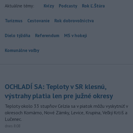
Aktuálne témy:
Kvízy
Podcasty
Rok Ľ.Štúra
Turizmus
Cestovanie
Rok dobrovoľníctva
Dielo týždňa
Referendum
MS v hokeji
Komunálne voľby
OCHLADÍ SA: Teploty v SR klesnú,
výstrahy platia len pre južné okresy
Teploty okolo 33 stupňov Celzia sa v piatok môžu vyskytnúť v
okresoch Komárno, Nové Zámky, Levice, Krupina, Veľký Krtíš a
Lučenec.
dnes 8:08