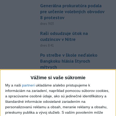
Generálna prokuratúra podala
pre určenie volebných obvodov
8 protestov
dnes 9:03
Raši odsudzuje útok na
cudzincov v Nitre
dnes 8:41
Po streľbe v škole neďaleko
Bangkoku hlásia štyroch
mŕtvych
aktualizované
dnes 6:34
,
dnes 8:13
Vážime si vaše súkromie
Maroko je pripravené
My a naši
partneri
ukladáme a/alebo pristupujeme k
spolupracovať na návrate
informáciám na zariadení, napríklad pomocou súborov cookies,
neplnoletých migrantov
a spracúvame osobné údaje, ako sú jedinečné identifikátory a
dnes 6:32
štandardné informácie odosielané zariadením na
personalizovanú reklamu a obsah, meranie reklamy a obsahu,
Trump chce znovu obmedziť
prieskumy publika a vývoj služieb.
S vaším povolením môže