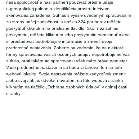
naša spoločnosť a naši partneri používať presné údaje
3
Skončili ďalšie desiatky menších pôšt, samosprávam sa
o geografickej polohe a identifikáciu prostredníctvom
to nepáči
skenovania zariadenia. Súhlas s vyššie uvedeným spracúvaním
zo strany našej spoločnosti a našich 824 partnerov môžete
4
Darina Pačutová pomáha pacientom vo Vranove nad
poskytnúť kliknutím na príslušné tlačidlo. Skôr než súhlas
Topľou slovom
poskytnete, môžete kliknutím jeho poskytnutie odmietnuť alebo
si preštudovať podrobnejšie informácie a zmeniť svoje
5
Najmenej 21 mŕtvych po zrážke dvoch autobusov na juhu
prednostné nastavenia.
Zoberte na vedomie, že na niektoré
Nigeru
formy spracúvania vašich osobných údajov nepotrebujeme váš
súhlas, proti takémuto spracovaniu však máte právo namietať.
6
OTESTUJTE SA: Rozumiete slovenským nárečiam? Tieto
Vaše prednostné nastavenia sa budú vzťahovať len na túto
slová vás potrápia
webovú lokalitu. Svoje nastavenia môžete kedykoľvek zmeniť
alebo svoj súhlas odvolať návratom na túto webovú stránku
7
DOČKALI SME SA: Uplynulá noc bola najchladnejšia za
kliknutím na tlačidlo „Ochrana osobných údajov“ v dolnej časti
posledné týždne
stránky.
Najnovšie správy na Teraz.sk
Vyhlásenia
Priame prenosy z Národnej rady SR