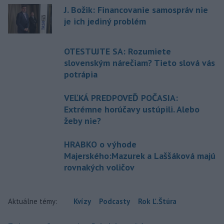
J. Božik: Financovanie samospráv nie
je ich jediný problém
OTESTUJTE SA: Rozumiete
slovenským nárečiam? Tieto slová vás
potrápia
VEĽKÁ PREDPOVEĎ POČASIA:
Extrémne horúčavy ustúpili. Alebo
žeby nie?
HRABKO o výhode
Majerského:Mazurek a Laššáková majú
rovnakých voličov
Aktuálne témy:
Kvízy
Podcasty
Rok Ľ.Štúra