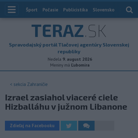
Index
Šport
Počasie
Publicistika
Slovensko
Zahranič
TERAZ
.SK
Spravodajský portál Tlačovej agentúry Slovenskej
republiky
Nedela
9. august 2026
Meniny má
Ľubomíra
< sekcia
Zahraničie
Izrael zasiahol viaceré ciele
Hizballáhu v južnom Libanone
Zdieľaj na Facebooku