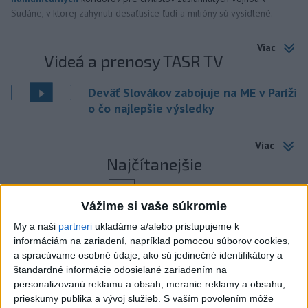
Sudáne, v ktorej zahynuli desaťtisíce ľudí a milióny sú vysídlené.
Viac
Videá a prenosy TASR TV
Deväť Slovákov zabojuje na ME v Paríži
o čo najlepšie výsledky
Viac
Najčítanejšie
6h
24h
7d
Vážime si vaše súkromie
DRÁMA V PARLAMENTE: Poslankyňa
1
My a naši
partneri
ukladáme a/alebo pristupujeme k
informáciám na zariadení, napríklad pomocou súborov cookies,
hádzala do premiéra vajíčka
a spracúvame osobné údaje, ako sú jedinečné identifikátory a
štandardné informácie odosielané zariadením na
2
Festival Lovestream 2026 pokračuje, druhý deň zakončil
personalizovanú reklamu a obsah, meranie reklamy a obsahu,
Robbie Williams
prieskumy publika a vývoj služieb.
S vaším povolením môže