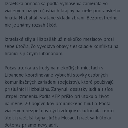
Izraelská armáda sa podľa vyhlásenia zamerala vo
viacerých južných častiach krajiny na ciele proiránskeho
hnutia Hizballáh vrátane skladu zbraní. Bezprostredne
nie je známy rozsah škôd.
Izraelské sily a Hizballáh už niekoľko mesiacov proti
sebe útočia, čo vyvoláva obavy z eskalácie konfliktu na
hranici s južným Libanonom.
Počas utorka a stredy na niekoľkých miestach v
Libanone koordinovane vybuchli stovky osobných
komunikačných zariadení (pejdžrov), ktoré používajú
príslušníci Hizballáhu. Zahynuli desiatky ľudí a tisíce
utrpeli zranenia. Podľa AFP prišlo pri útoku o život
najmenej 20 bojovníkov proiránskeho hnutia. Podľa
viacerých bezpečnostných zdrojov uskutočnila tento
útok izraelská tajná služba Mosad, Izrael sa k útoku
doteraz priamo nevyjadril.