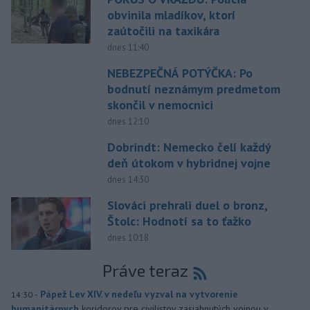
obvinila mladíkov, ktorí
zaútočili na taxikára
dnes 11:40
NEBEZPEČNÁ POTÝČKA: Po
bodnutí neznámym predmetom
skončil v nemocnici
dnes 12:10
Dobrindt: Nemecko čelí každý
deň útokom v hybridnej vojne
dnes 14:30
Slováci prehrali duel o bronz,
Štolc: Hodnotí sa to ťažko
dnes 10:18
Práve teraz
-
Pápež Lev XIV. v nedeľu vyzval na vytvorenie
14:30
humanitárnych
koridorov pre civilistov zasiahnutých vojnou v