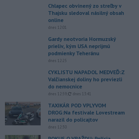
Chlapec obvinený zo streľby v
Thajsku sledoval násilný obsah
online
dnes 12:01
Gardy neotvoria Hormuzský
prieliv, kým USA neprijmú
podmienky Teheránu
dnes 12:25
CYKLISTU NAPADOL MEDVEĎ:Z
Valčianskej doliny ho previezli
do nemocnice
aktualizované
dnes 12:59
,
dnes 13:41
TAXIKÁR POD VPLYVOM
DROG:Na festivale Lovestream
narazil do policajtov
dnes 12:30
POKUS O VRAŽDU: Polícia