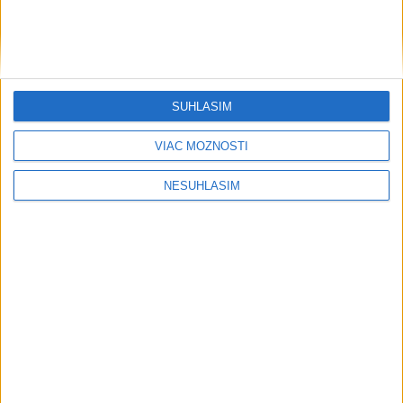
V Birminghame sa predstaví 23
Slovákov, Zapletalová má nádej na
zlato
SÚHLASÍM
dnes 13:13
VIAC MOŽNOSTÍ
NESÚHLASÍM
Neprehliadnite
Slovensko trápi sucho: V prírode sa
prejavuje viacerými spôsobmi
Podvodníci majú novú stratégiu,
nenechajte sa nachytať
EXTRÉMNE teplá noc: Najvyššie
maximum sa posunulo na novú úroveň