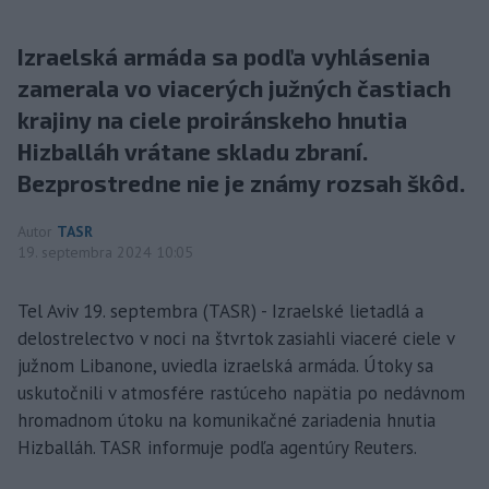
Izraelská armáda sa podľa vyhlásenia
zamerala vo viacerých južných častiach
krajiny na ciele proiránskeho hnutia
Hizballáh vrátane skladu zbraní.
Bezprostredne nie je známy rozsah škôd.
Autor
TASR
19. septembra 2024 10:05
Tel Aviv 19. septembra (TASR) - Izraelské lietadlá a
delostrelectvo v noci na štvrtok zasiahli viaceré ciele v
južnom Libanone, uviedla izraelská armáda. Útoky sa
uskutočnili v atmosfére rastúceho napätia po nedávnom
hromadnom útoku na komunikačné zariadenia hnutia
Hizballáh. TASR informuje podľa agentúry Reuters.