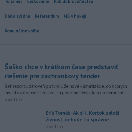
Turizmus
Cestovanie
Rok dobrovoľníctva
Dielo týždňa
Referendum
MS v hokeji
Komunálne voľby
Šaško chce v krátkom čase predstaviť
riešenie pre záchrankový tender
Šéf rezortu zároveň potvrdil, že nové klimatizácie, do ktorých
investovalo ministerstvo, sa postupne inštalujú do nemocníc.
dnes 11:58
Erik Tomáš: Ak si I. Korčok založí
živnosť, nebude to správne
dnes 13:59