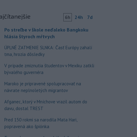
ajčítanejšie
6h
24h
7d
Po streľbe v škole neďaleko Bangkoku
hlásia štyroch mŕtvych
ÚPLNÉ ZATMENIE SLNKA: Časť Európy zahalí
tma, hrozia dôsledky
V prípade zmiznutia študentov v Mexiku zatkli
bývalého guvernéra
Maroko je pripravené spolupracovať na
návrate neplnoletých migrantov
Afganec, ktorý v Mníchove vrazil autom do
davu, dostal TREST
Pred 150 rokmi sa narodila Mata Hari,
popravená ako špiónka