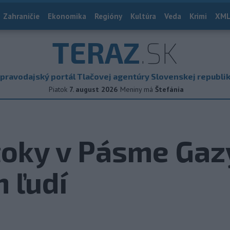
Zahraničie
Ekonomika
Regióny
Kultúra
Veda
Krimi
XML
TERAZ
.SK
pravodajský portál Tlačovej agentúry Slovenskej republi
Piatok
7. august 2026
Meniny má
Štefánia
toky v Pásme Gazy
h ľudí