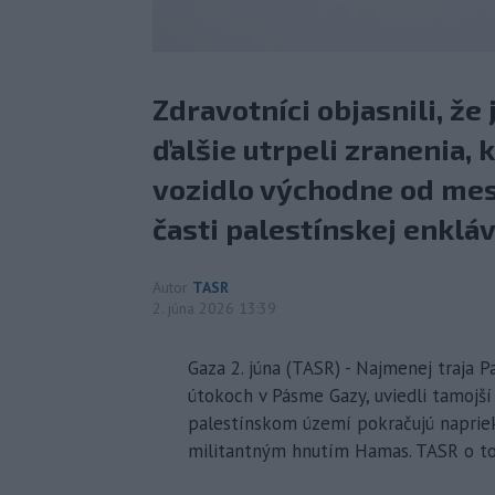
Zdravotníci objasnili, že
ďalšie utrpeli zranenia, 
vozidlo východne od mest
časti palestínskej enkláv
Autor
TASR
2. júna 2026 13:39
Gaza 2. júna (TASR) - Najmenej traja Pa
útokoch v Pásme Gazy, uviedli tamojší
palestínskom území pokračujú naprie
militantným hnutím Hamas. TASR o to