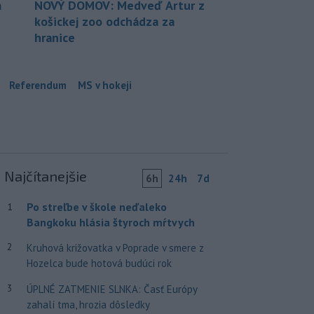
a
NOVÝ DOMOV: Medveď Artur z
košickej zoo odchádza za
hranice
Referendum
MS v hokeji
Najčítanejšie
6h
24h
7d
Po streľbe v škole neďaleko
1
Bangkoku hlásia štyroch mŕtvych
2
Kruhová križovatka v Poprade v smere z
Hozelca bude hotová budúci rok
3
ÚPLNÉ ZATMENIE SLNKA: Časť Európy
zahalí tma, hrozia dôsledky