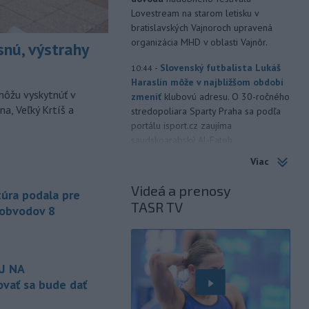
Lovestream na starom letisku v
bratislavských Vajnoroch upravená
organizácia MHD v oblasti Vajnôr.
snú, výstrahy
-
Slovenský futbalista Lukáš
10:44
Haraslín môže v najbližšom období
môžu vyskytnúť v
zmeniť
klubovú adresu. O 30-ročného
a, Veľký Krtíš a
stredopoliara Sparty Praha sa podľa
portálu isport.cz zaujíma
saudskoarabský Al-Fateh.
Viac
-
Vo veku 94 rokov zomrela 29.
10:23
júla 2026 herečka a dlhoročná
Videá a prenosy
úra podala pre
členka
Slovenského komorného
TASR TV
divadla (SKD) v Martine Helena
 obvodov 8
Sudická.
-
Národná diaľničná
10:15
spoločnosť (NDS) ukončila výmenu
J NA
mostného
záveru na ľavej strane
vať sa bude dať
mosta Lanfranconi, ktorý je súčasťou
bratislavskej diaľnice D2.