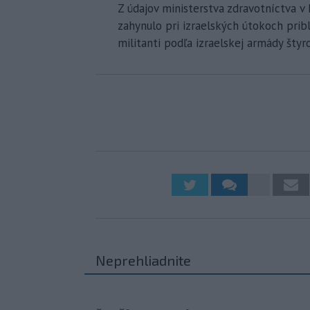
Z údajov ministerstva zdravotníctva v
zahynulo pri izraelských útokoch prib
militanti podľa izraelskej armády štyro
Neprehliadnite