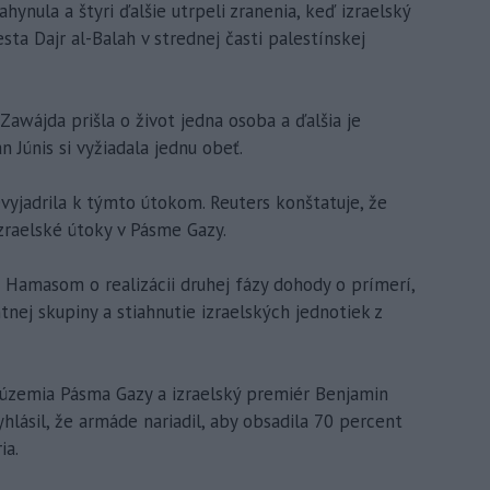
ahynula a štyri ďalšie utrpeli zranenia, keď izraelský
ta Dajr al-Balah v strednej časti palestínskej
wájda prišla o život jedna osoba a ďalšia je
n Júnis si vyžiadala jednu obeť.
vyjadrila k týmto útokom. Reuters konštatuje, že
zraelské útoky v Pásme Gazy.
Hamasom o realizácii druhej fázy dohody o prímerí,
tnej skupiny a stiahnutie izraelských jednotiek z
t územia Pásma Gazy a izraelský premiér Benjamin
hlásil, že armáde nariadil, aby obsadila 70 percent
ia.