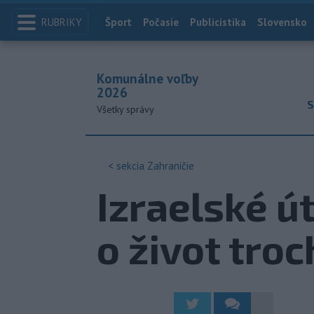
RUBRIKY
Index
Šport
Počasie
Publicistika
Slovensko
Komunálne voľby
2026
S
Všetky správy
< sekcia
Zahraničie
Izraelské ú
o život troc