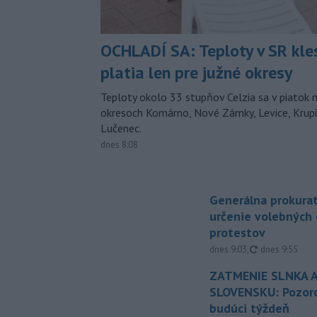
OCHLADÍ SA: Teploty v SR kle
platia len pre južné okresy
Teploty okolo 33 stupňov Celzia sa v piatok 
okresoch Komárno, Nové Zámky, Levice, Krupin
Lučenec.
dnes 8:08
Generálna prokurat
určenie volebných
protestov
aktualizované
dnes 9:03
,
dnes 9:55
ZATMENIE SLNKA A
SLOVENSKU: Pozoro
budúci týždeň