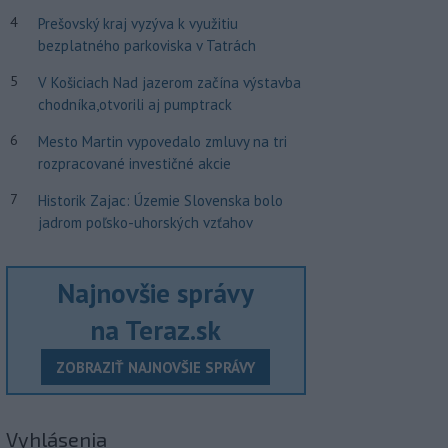
4
Prešovský kraj vyzýva k využitiu
bezplatného parkoviska v Tatrách
5
V Košiciach Nad jazerom začína výstavba
chodníka,otvorili aj pumptrack
6
Mesto Martin vypovedalo zmluvy na tri
rozpracované investičné akcie
7
Historik Zajac: Územie Slovenska bolo
jadrom poľsko-uhorských vzťahov
Najnovšie správy
na Teraz.sk
ZOBRAZIŤ NAJNOVŠIE SPRÁVY
Vyhlásenia