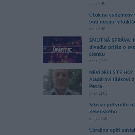
dnes 9:40
Útok na cudzincov v
boli údajne v kuklá
dnes 9:46
SMUTNÁ SPRÁVA: M
divadlo prišlo o sv
členku
dnes 10:29
NEVIDELI STE HO? 
Aladárovi Illésovi 
Petra
dnes 11:02
Srbsko potvrdilo n
Zelenského
dnes 10:58
Ukrajina opäť zasia