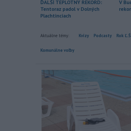
ĎALŠÍ TEPLOTNÝ REKORD:
V Bu
Tentoraz padol v Dolných
rekor
Plachtinciach
Aktuálne témy:
Kvízy
Podcasty
Rok Ľ.Š
Komunálne voľby