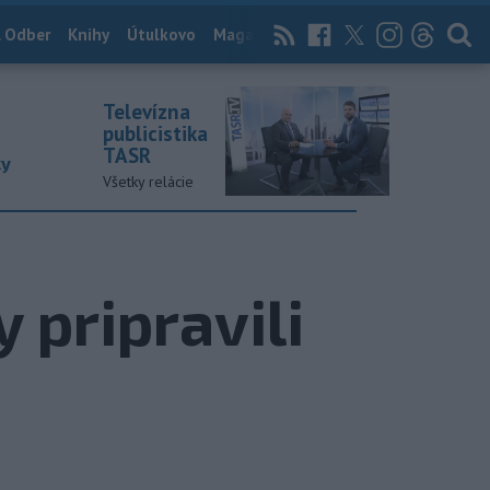
 Odber
Knihy
Útulkovo
Magazín
News Now
Archív
TASR
Televízna
publicistika
TASR
ky
Všetky relácie
 pripravili