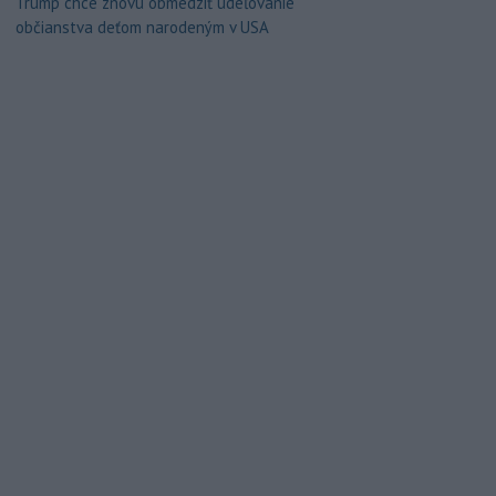
Trump chce znovu obmedziť udeľovanie
občianstva deťom narodeným v USA