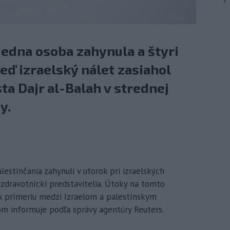
7
 jedna osoba zahynula a štyri
keď izraelský nálet zasiahol
a Dajr al-Balah v strednej
y.
lestínčania zahynuli v utorok pri izraelských
 zdravotnícki predstavitelia. Útoky na tomto
k prímeriu medzi Izraelom a palestínskym
m informuje podľa správy agentúry Reuters.