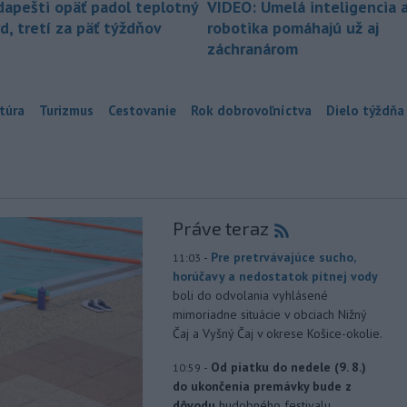
dapešti opäť padol teplotný
VIDEO: Umelá inteligencia 
d, tretí za päť týždňov
robotika pomáhajú už aj
záchranárom
túra
Turizmus
Cestovanie
Rok dobrovoľníctva
Dielo týždňa
Práve teraz
-
Pre pretrvávajúce sucho,
11:03
horúčavy a nedostatok pitnej vody
boli do odvolania vyhlásené
mimoriadne situácie v obciach Nižný
Čaj a Vyšný Čaj v okrese Košice-okolie.
-
Od piatku do nedele (9. 8.)
10:59
do ukončenia premávky bude z
dôvodu
hudobného festivalu