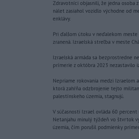
Zdravotníci objasnili, že jedna osoba z
nálet zasiahol vozidlo východne od mes
enklávy.
Pri ďalšom útoku v neďalekom meste Za
zranená. Izraelská streľba v meste Chá
Izraelská armáda sa bezprostredne ne
prímerie z októbra 2023 nezastavilo i
Nepriame rokovania medzi Izraelom a 
ktorá zahŕňa odzbrojenie tejto militan
palestínskeho územia, stagnujú.
V súčasnosti Izrael ovláda 60 percen
Netanjahu minulý týždeň vo štvrtok vy
územia, čím porušil podmienky prímer