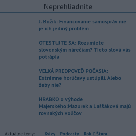
Neprehliadnite
J. Božik: Financovanie samospráv nie
je ich jediný problém
OTESTUJTE SA: Rozumiete
slovenským nárečiam? Tieto slová vás
potrápia
VEĽKÁ PREDPOVEĎ POČASIA:
Extrémne horúčavy ustúpili. Alebo
žeby nie?
HRABKO o výhode
Majerského:Mazurek a Laššáková majú
rovnakých voličov
Aktuálne témy:
Kvízy
Podcasty
Rok Ľ.Štúra