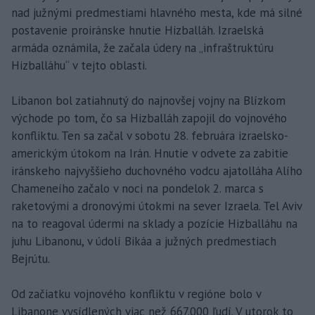
nad južnými predmestiami hlavného mesta, kde má silné
postavenie proiránske hnutie Hizballáh. Izraelská
armáda oznámila, že začala údery na „infraštruktúru
Hizballáhu“ v tejto oblasti.
Libanon bol zatiahnutý do najnovšej vojny na Blízkom
východe po tom, čo sa Hizballáh zapojil do vojnového
konfliktu. Ten sa začal v sobotu 28. februára izraelsko-
americkým útokom na Irán. Hnutie v odvete za zabitie
iránskeho najvyššieho duchovného vodcu ajatolláha Alího
Chameneího začalo v noci na pondelok 2. marca s
raketovými a dronovými útokmi na sever Izraela. Tel Aviv
na to reagoval údermi na sklady a pozície Hizballáhu na
juhu Libanonu, v údolí Bikáa a južných predmestiach
Bejrútu.
Od začiatku vojnového konfliktu v regióne bolo v
Libanone vysídlených viac než 667.000 ľudí. V utorok to