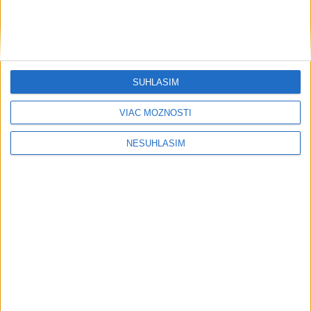
Šport
SÚHLASÍM
VIAC MOŽNOSTÍ
....
NESÚHLASÍM
....