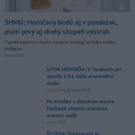
SHMÚ: Horúčavy budú aj v pondelok,
platí prvý aj druhý stupeň výstrah
Vysoké teploty a sucho výrazne zvyšujú aj riziko vzniku
požiarov.
včera 19:30
ÚTOK MEDVEĎA: V Turanoch pri
zjazde z D1 našli zraneného
muža
aktualizované
včera 19:41
,
včera 20:00
Pri streľbe v dánskom meste
Holbaek utrpelo zranenia
viacero osôb
včera 19:10
ŠTÚDIA: Európa nie je