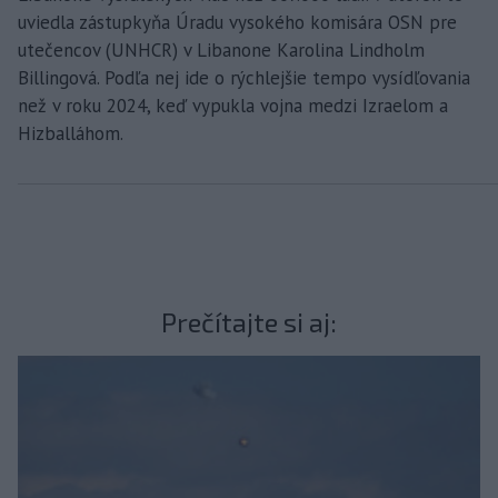
uviedla zástupkyňa Úradu vysokého komisára OSN pre
utečencov (UNHCR) v Libanone Karolina Lindholm
Billingová. Podľa nej ide o rýchlejšie tempo vysídľovania
než v roku 2024, keď vypukla vojna medzi Izraelom a
Hizballáhom.
Prečítajte si aj: