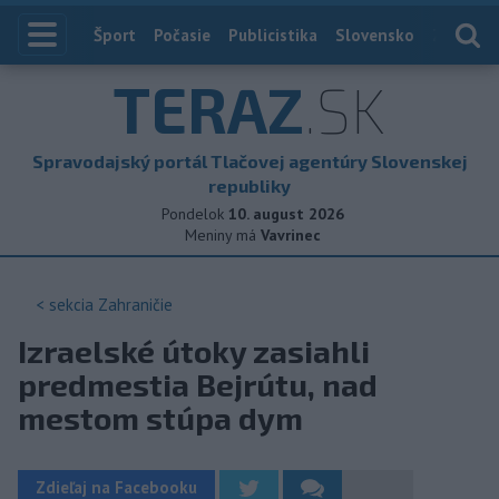
Index
Šport
Počasie
Publicistika
Slovensko
Zahranič
TERAZ
.SK
Spravodajský portál Tlačovej agentúry Slovenskej
republiky
Pondelok
10. august 2026
Meniny má
Vavrinec
< sekcia
Zahraničie
Izraelské útoky zasiahli
predmestia Bejrútu, nad
mestom stúpa dym
Zdieľaj na Facebooku