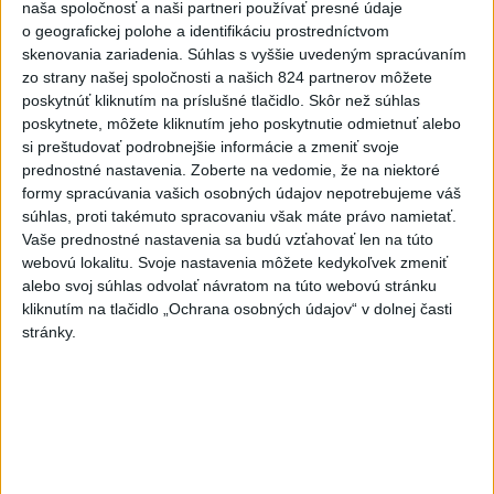
naša spoločnosť a naši partneri používať presné údaje
včera 16:11
o geografickej polohe a identifikáciu prostredníctvom
skenovania zariadenia. Súhlas s vyššie uvedeným spracúvaním
Tóth získal na ME do 23 rokov
zo strany našej spoločnosti a našich 824 partnerov môžete
striebro v trape
poskytnúť kliknutím na príslušné tlačidlo. Skôr než súhlas
aktualizované
včera 21:22
,
včera 21:45
poskytnete, môžete kliknutím jeho poskytnutie odmietnuť alebo
si preštudovať podrobnejšie informácie a zmeniť svoje
PREKVAPENIE POD DUBŇOM:
prednostné nastavenia.
Zoberte na vedomie, že na niektoré
Skalica vezie zo Žiliny všetky
formy spracúvania vašich osobných údajov nepotrebujeme váš
body
súhlas, proti takémuto spracovaniu však máte právo namietať.
aktualizované
včera 19:00
,
včera 20:10
Vaše prednostné nastavenia sa budú vzťahovať len na túto
webovú lokalitu. Svoje nastavenia môžete kedykoľvek zmeniť
Práve teraz
alebo svoj súhlas odvolať návratom na túto webovú stránku
kliknutím na tlačidlo „Ochrana osobných údajov“ v dolnej časti
-
Podvečer našli pri zjazde z diaľnice D1 na Turany
19:50
stránky.
zraneného
42-ročného muža. Charakter zranení nasvedčuje
možnému útoku medveďa.
Viac
Videá a prenosy TASR TV
Deväť Slovákov zabojuje na ME v Paríži