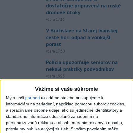
dostatočne pripravená na ruské
dronové útoky
včera 17:15
V Bratislave na Starej Ivanskej
ceste horí odpad a vonkajší
porast
včera 17:30
Polícia upozorňuje seniorov na
nekalé praktiky podvodníkov
včera 19:25
Viac ako 200 hasičov bojuje s
Vážime si vaše súkromie
novým lesným požiarom na
My a naši
partneri
ukladáme a/alebo pristupujeme k
juhu Francúzska
informáciám na zariadení, napríklad pomocou súborov cookies,
včera 19:29
a spracúvame osobné údaje, ako sú jedinečné identifikátory a
štandardné informácie odosielané zariadením na
Požiar na juhozápade
personalizovanú reklamu a obsah, meranie reklamy a obsahu,
Španielska je naďalej
prieskumy publika a vývoj služieb.
S vaším povolením môže
aktívny.Evakuovali 470 ľudí