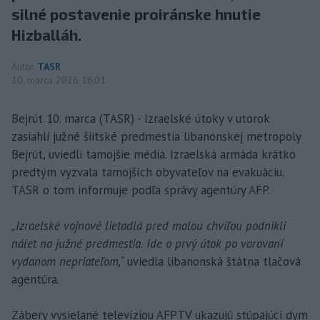
silné postavenie proiránske hnutie
Hizballáh.
Autor
TASR
10. marca 2026 16:01
Bejrút 10. marca (TASR) - Izraelské útoky v utorok
zasiahli južné šiitské predmestia libanonskej metropoly
Bejrút, uviedli tamojšie médiá. Izraelská armáda krátko
predtým vyzvala tamojších obyvateľov na evakuáciu.
TASR o tom informuje podľa správy agentúry AFP.
„Izraelské vojnové lietadlá pred malou chvíľou podnikli
nálet na južné predmestia. Ide o prvý útok po varovaní
vydanom nepriateľom,“
uviedla libanonská štátna tlačová
agentúra.
Zábery vysielané televíziou AFPTV ukazujú stúpajúci dym