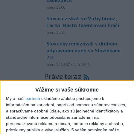
zabezpečiť
včera 18:00
Slováci získali vo Vichy bronz,
Lacko: Rastú talentovaní hráči
včera 15:51
Slovenky remizovali v druhom
prípravnom dueli so Slovinkami
2:2
aktualizované
včera 17:13
,
včera 19:45
Práve teraz
-
Taliansky tenista Matteo Arnaldi vypadol na turnaji ATP
21:30
Vážime si vaše súkromie
Masters 1000
v Montreale už v 3. kole dvojhry.
My a naši
partneri
ukladáme a/alebo pristupujeme k
informáciám na zariadení, napríklad pomocou súborov cookies,
Viac
a spracúvame osobné údaje, ako sú jedinečné identifikátory a
Videá a prenosy TASR TV
štandardné informácie odosielané zariadením na
personalizovanú reklamu a obsah, meranie reklamy a obsahu,
Deväť Slovákov zabojuje na ME v Paríži
prieskumy publika a vývoj služieb.
S vaším povolením môže
o čo najlepšie výsledky