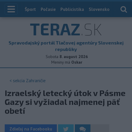
Index
Šport
Počasie
Publicistika
Slovensko
Zahranič
TERAZ
.SK
Spravodajský portál Tlačovej agentúry Slovenskej
republiky
Sobota
8. august 2026
Meniny má
Oskar
< sekcia
Zahraničie
Izraelský letecký útok v Pásme
Gazy si vyžiadal najmenej päť
obetí
Zdieľaj na Facebooku