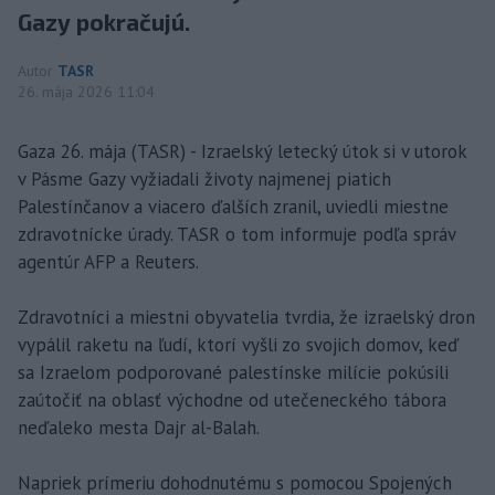
Gazy pokračujú.
Autor
TASR
26. mája 2026 11:04
Gaza 26. mája (TASR) - Izraelský letecký útok si v utorok
v Pásme Gazy vyžiadali životy najmenej piatich
Palestínčanov a viacero ďalších zranil, uviedli miestne
zdravotnícke úrady. TASR o tom informuje podľa správ
agentúr AFP a Reuters.
Zdravotníci a miestni obyvatelia tvrdia, že izraelský dron
vypálil raketu na ľudí, ktorí vyšli zo svojich domov, keď
sa Izraelom podporované palestínske milície pokúsili
zaútočiť na oblasť východne od utečeneckého tábora
neďaleko mesta Dajr al-Balah.
Napriek prímeriu dohodnutému s pomocou Spojených