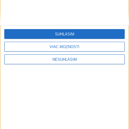
SÚHLASÍM
VIAC MOŽNOSTÍ
NESÚHLASÍM
....