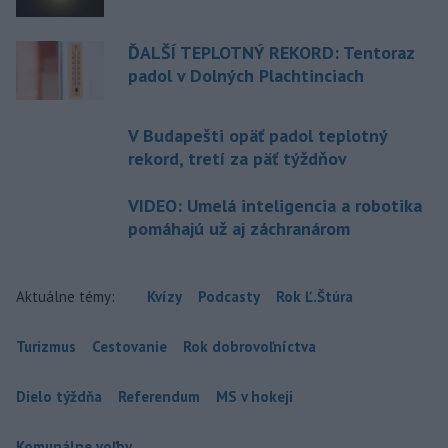
ĎALŠÍ TEPLOTNÝ REKORD: Tentoraz
padol v Dolných Plachtinciach
V Budapešti opäť padol teplotný
rekord, tretí za päť týždňov
VIDEO: Umelá inteligencia a robotika
pomáhajú už aj záchranárom
Aktuálne témy:
Kvízy
Podcasty
Rok Ľ.Štúra
Turizmus
Cestovanie
Rok dobrovoľníctva
Dielo týždňa
Referendum
MS v hokeji
Komunálne voľby