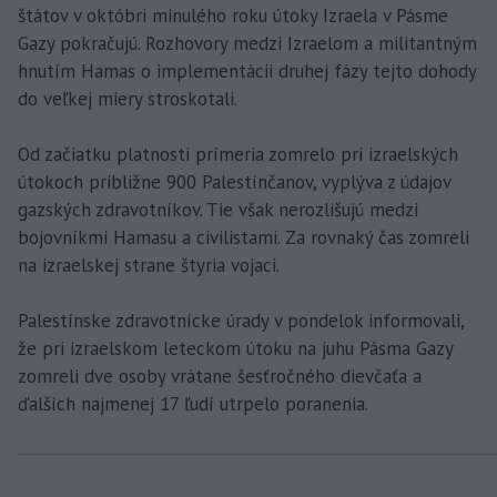
štátov v októbri minulého roku útoky Izraela v Pásme
Gazy pokračujú. Rozhovory medzi Izraelom a militantným
hnutím Hamas o implementácii druhej fázy tejto dohody
do veľkej miery stroskotali.
Od začiatku platnosti prímeria zomrelo pri izraelských
útokoch približne 900 Palestínčanov, vyplýva z údajov
gazských zdravotníkov. Tie však nerozlišujú medzi
bojovníkmi Hamasu a civilistami. Za rovnaký čas zomreli
na izraelskej strane štyria vojaci.
Palestínske zdravotnícke úrady v pondelok informovali,
že pri izraelskom leteckom útoku na juhu Pásma Gazy
zomreli dve osoby vrátane šesťročného dievčaťa a
ďalších najmenej 17 ľudí utrpelo poranenia.