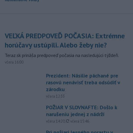
VEĽKÁ PREDPOVEĎ POČASIA: Extrémne
horúčavy ustúpili. Alebo žeby nie?
Teraz.sk prináša predpoveď počasia na nasledujúci týždeň.
včera 16:00
Prezident: Násilie páchané pre
rasovú nenávisť treba odsúdiť v
zárodku
včera 12:33
POŽIAR V SLOVNAFTE: Došlo k
narušeniu jednej z nádrží
aktualizované
včera 14:20
,
včera 15:46
Pri požiari lesného porastu v