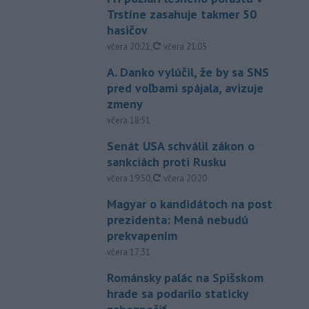
Trstíne zasahuje takmer 50
hasičov
aktualizované
včera 20:21
,
včera 21:05
A. Danko vylúčil, že by sa SNS
pred voľbami spájala, avizuje
zmeny
včera 18:51
Senát USA schválil zákon o
sankciách proti Rusku
aktualizované
včera 19:50
,
včera 20:20
Magyar o kandidátoch na post
prezidenta: Mená nebudú
prekvapením
včera 17:31
Románsky palác na Spišskom
hrade sa podarilo staticky