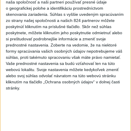
naša spoločnosť a naši partneri používať presné údaje
Práve teraz
o geografickej polohe a identifikáciu prostredníctvom
skenovania zariadenia. Súhlas s vyššie uvedeným spracúvaním
-
Slovenská polícia prispela k objasneniu prípadu
16:08
zo strany našej spoločnosti a našich 824 partnerov môžete
prevádzačstva,
ktorý sa podarilo ukončiť právoplatným odsúdením
poskytnúť kliknutím na príslušné tlačidlo. Skôr než súhlas
páchateľa v Maďarsku.
poskytnete, môžete kliknutím jeho poskytnutie odmietnuť alebo
si preštudovať podrobnejšie informácie a zmeniť svoje
Viac
prednostné nastavenia.
Zoberte na vedomie, že na niektoré
Videá a prenosy TASR TV
formy spracúvania vašich osobných údajov nepotrebujeme váš
súhlas, proti takémuto spracovaniu však máte právo namietať.
Deväť Slovákov zabojuje na ME v Paríži
Vaše prednostné nastavenia sa budú vzťahovať len na túto
webovú lokalitu. Svoje nastavenia môžete kedykoľvek zmeniť
o čo najlepšie výsledky
alebo svoj súhlas odvolať návratom na túto webovú stránku
kliknutím na tlačidlo „Ochrana osobných údajov“ v dolnej časti
Viac
stránky.
Najčítanejšie
6h
24h
7d
POŽIAR V SLOVNAFTE: Došlo k narušeniu
1
jednej z nádrží