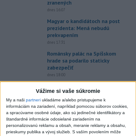
zranených
dnes 16:07
Magyar o kandidátoch na post
prezidenta: Mená nebudú
prekvapením
dnes 17:31
Románsky palác na Spišskom
hrade sa podarilo staticky
zabezpečiť
dnes 18:00
Slováci získali vo Vichy bronz,
Vážime si vaše súkromie
Lacko: Rastú talentovaní hráči
My a naši
partneri
ukladáme a/alebo pristupujeme k
dnes 15:51
informáciám na zariadení, napríklad pomocou súborov cookies,
Slovenky remizovali v druhom
a spracúvame osobné údaje, ako sú jedinečné identifikátory a
prípravnom dueli so Slovinkami
štandardné informácie odosielané zariadením na
2:2
personalizovanú reklamu a obsah, meranie reklamy a obsahu,
prieskumy publika a vývoj služieb.
S vaším povolením môže
dnes 17:13