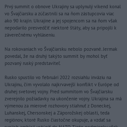
Prvý summit o obnove Ukrajiny sa uplynulý víkend konal
vo Švajčiarsku a zúčastnili sa na ňom zástupcovia viac
ako 90 krajín. Ukrajine a jej spojencom sa na ňom však
nepodarilo presvedčiť niektoré štáty, aby sa pripojili k
záverečnému vyhláseniu.
Na rokovaniach vo Švajčiarsku nebolo pozvané. Jermak
povedal, že na druhý takýto summit by mohol byť
pozvaný ruský predstaviteľ.
Rusko spustilo vo februári 2022 rozsiahlu inváziu na
Ukrajinu, čím vyvolalo najkrvavejší konflikt v Európe od
druhej svetovej vojny. Pred summitom vo Švajčiarsku
zverejnilo požiadavky na ukončenie vojny. Ukrajina sa má
výmenou za mierové rozhovory stiahnuť z Doneckej,
Luhanskej, Chersonskej a Záporožskej oblasti, teda
regiónov, ktoré Rusko čiastočne okupuje, a vzdať sa
svojich ambícií vstúpiť do NATO. Tieto podmienky však