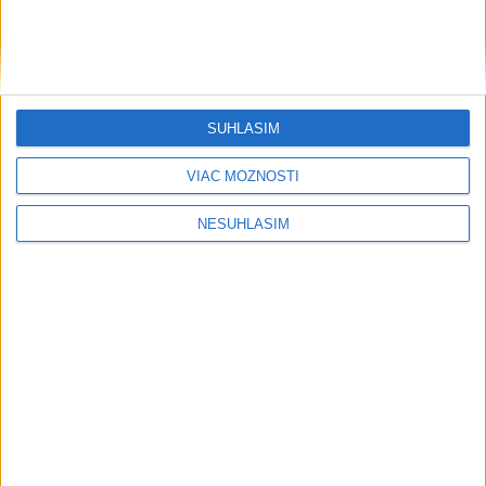
....
SÚHLASÍM
VIAC MOŽNOSTÍ
NESÚHLASÍM
....