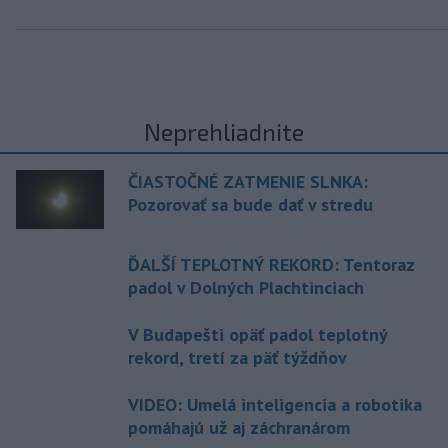
Neprehliadnite
ČIASTOČNÉ ZATMENIE SLNKA:
Pozorovať sa bude dať v stredu
ĎALŠÍ TEPLOTNÝ REKORD: Tentoraz
padol v Dolných Plachtinciach
V Budapešti opäť padol teplotný
rekord, tretí za päť týždňov
VIDEO: Umelá inteligencia a robotika
pomáhajú už aj záchranárom