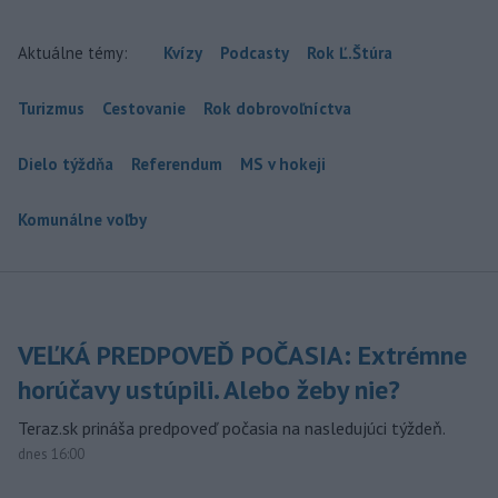
Aktuálne témy:
Kvízy
Podcasty
Rok Ľ.Štúra
Turizmus
Cestovanie
Rok dobrovoľníctva
Dielo týždňa
Referendum
MS v hokeji
Komunálne voľby
VEĽKÁ PREDPOVEĎ POČASIA: Extrémne
horúčavy ustúpili. Alebo žeby nie?
Teraz.sk prináša predpoveď počasia na nasledujúci týždeň.
dnes 16:00