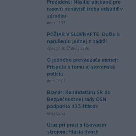
Prezident: Násilie páchané pre
rasovú nenávisť treba odsúdiť v
zárodku
dnes 12:33
POŽIAR V SLOVNAFTE: Došlo k
narušeniu jednej z nádrží
aktualizované
dnes 14:20
,
dnes 15:46
O jedného prevádzača menej:
Prispela k tomu aj slovenská
polícia
dnes 16:14
Blanár: Kandidatúru SR do
Bezpečnostnej rady OSN
podporilo 123 štátov
dnes 12:52
Úraz pri práci s lisovacím
strojom: Hlásia dvoch