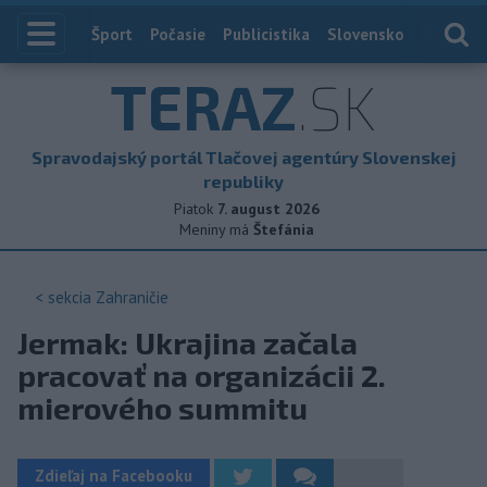
Index
Šport
Počasie
Publicistika
Slovensko
Zahranič
TERAZ
.SK
Spravodajský portál Tlačovej agentúry Slovenskej
republiky
Piatok
7. august 2026
Meniny má
Štefánia
< sekcia
Zahraničie
Jermak: Ukrajina začala
pracovať na organizácii 2.
mierového summitu
Zdieľaj na Facebooku