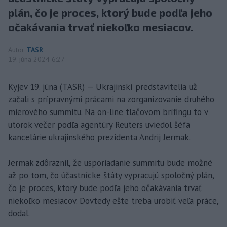
plán, čo je proces, ktorý bude podľa jeho
očakávania trvať niekoľko mesiacov.
Autor
TASR
19. júna 2024 6:27
Kyjev 19. júna (TASR) — Ukrajinskí predstavitelia už
začali s prípravnými prácami na zorganizovanie druhého
mierového summitu. Na on-line tlačovom brífingu to v
utorok večer podľa agentúry Reuters uviedol šéfa
kancelárie ukrajinského prezidenta Andrij Jermak.
Jermak zdôraznil, že usporiadanie summitu bude možné
až po tom, čo účastnícke štáty vypracujú spoločný plán,
čo je proces, ktorý bude podľa jeho očakávania trvať
niekoľko mesiacov. Dovtedy ešte treba urobiť veľa práce,
dodal.