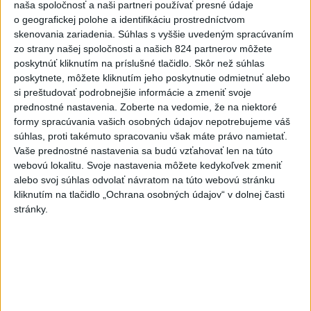
naša spoločnosť a naši partneri používať presné údaje
o geografickej polohe a identifikáciu prostredníctvom
7
Pekárka zachránila život svojim zákazníkom, ktorí sa pár
skenovania zariadenia. Súhlas s vyššie uvedeným spracúvaním
dní neukázali
zo strany našej spoločnosti a našich 824 partnerov môžete
poskytnúť kliknutím na príslušné tlačidlo. Skôr než súhlas
Najnovšie správy na Teraz.sk
poskytnete, môžete kliknutím jeho poskytnutie odmietnuť alebo
si preštudovať podrobnejšie informácie a zmeniť svoje
Vyhlásenia
prednostné nastavenia.
Zoberte na vedomie, že na niektoré
formy spracúvania vašich osobných údajov nepotrebujeme váš
Priame prenosy z Národnej rady SR
súhlas, proti takémuto spracovaniu však máte právo namietať.
Vaše prednostné nastavenia sa budú vzťahovať len na túto
webovú lokalitu. Svoje nastavenia môžete kedykoľvek zmeniť
alebo svoj súhlas odvolať návratom na túto webovú stránku
kliknutím na tlačidlo „Ochrana osobných údajov“ v dolnej časti
Politika na sociálnych sieťach
stránky.
Zobraziť viac
Info
Najnovšie videá
Najsledovanejšie videá