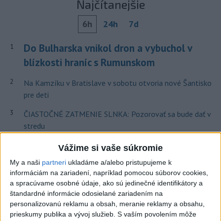
Najčítanejšie
6h
24h
7d
Do Bulharska vnikol dron a vybuchol v
1
blízkosti hraníc s Rumunskom
2
Na Kamzíku v Bratislave v sobotu otvoria nové Šantisko
pre deti
3
ČIASTOČNÉ ZATMENIE SLNKA: Pozorovať sa bude dať v
stredu
4
V časti Košice-Krásna otvorili park pomenovaný po
Vážime si vaše súkromie
kňazovi Semivanovi
My a naši
partneri
ukladáme a/alebo pristupujeme k
informáciám na zariadení, napríklad pomocou súborov cookies,
5
ÚPLNÉ ZATMENIE SLNKA: Časť Európy zahalí tma,
a spracúvame osobné údaje, ako sú jedinečné identifikátory a
hrozia dôsledky
štandardné informácie odosielané zariadením na
personalizovanú reklamu a obsah, meranie reklamy a obsahu,
6
INTOXIKOVALA SA OSOBA: Požiar v Braväcove zasiahol
prieskumy publika a vývoj služieb.
S vaším povolením môže
10 stavieb