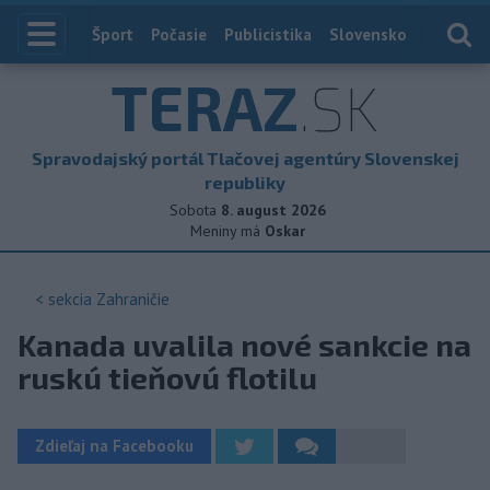
Index
Šport
Počasie
Publicistika
Slovensko
Zahranič
TERAZ
.SK
Spravodajský portál Tlačovej agentúry Slovenskej
republiky
Sobota
8. august 2026
Meniny má
Oskar
< sekcia
Zahraničie
Kanada uvalila nové sankcie na
ruskú tieňovú flotilu
Zdieľaj na Facebooku