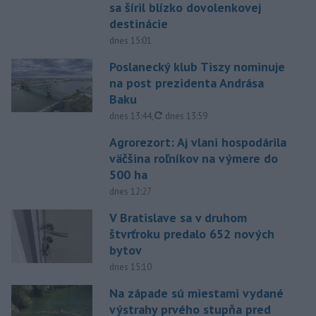
sa šíril blízko dovolenkovej
destinácie
dnes 15:01
Poslanecký klub Tiszy nominuje
na post prezidenta Andrása
Baku
aktualizované
dnes 13:44
,
dnes 13:59
Agrorezort: Aj vlani hospodárila
väčšina roľníkov na výmere do
500 ha
dnes 12:27
V Bratislave sa v druhom
štvrťroku predalo 652 nových
bytov
dnes 15:10
Na západe sú miestami vydané
výstrahy prvého stupňa pred