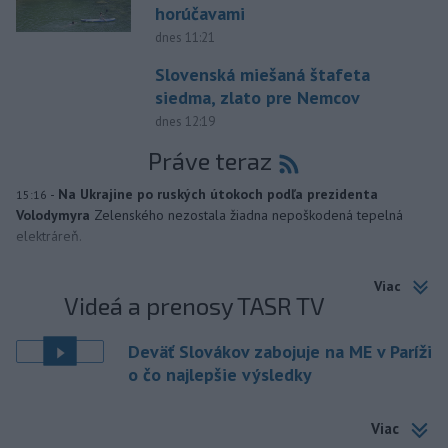
horúčavami
dnes 11:21
Slovenská miešaná štafeta
siedma, zlato pre Nemcov
dnes 12:19
Práve teraz
-
Na Ukrajine po ruských útokoch podľa prezidenta
15:16
Volodymyra
Zelenského nezostala žiadna nepoškodená tepelná
elektráreň.
Viac
Videá a prenosy TASR TV
Deväť Slovákov zabojuje na ME v Paríži
o čo najlepšie výsledky
Viac