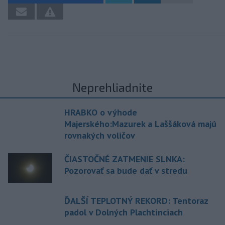
Neprehliadnite
HRABKO o výhode
Majerského:Mazurek a Laššáková majú
rovnakých voličov
ČIASTOČNÉ ZATMENIE SLNKA:
Pozorovať sa bude dať v stredu
ĎALŠÍ TEPLOTNÝ REKORD: Tentoraz
padol v Dolných Plachtinciach