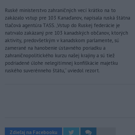
Ruské ministerstvo zahraničných vecí krátko na to
zakázalo vstup pre 103 Kanaďanov, napísala ruská štátna
tlačová agentúra TASS. „Vstup do Ruskej federácie je
natrvalo zakázaný pre 103 kanadských občanov, ktorých
aktivity, predovšetkým v kanadskom parlamente, sú
zamerané na hanobenie ústavného poriadku a
zahraničnopolitického kurzu našej krajiny a sú tiež
podriadené úlohe nelegitímnej konfiškácie majetku
ruského suverénneho štátu,“ uviedol rezort.
Zdieľaj na Facebooku