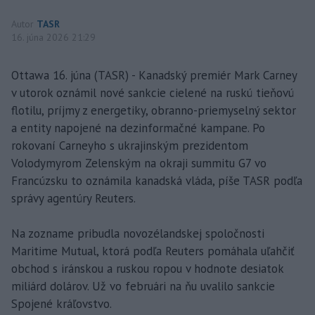
Autor
TASR
16. júna 2026 21:29
Ottawa 16. júna (TASR) - Kanadský premiér Mark Carney
v utorok oznámil nové sankcie cielené na ruskú tieňovú
flotilu, príjmy z energetiky, obranno-priemyselný sektor
a entity napojené na dezinformačné kampane. Po
rokovaní Carneyho s ukrajinským prezidentom
Volodymyrom Zelenským na okraji summitu G7 vo
Francúzsku to oznámila kanadská vláda, píše TASR podľa
správy agentúry Reuters.
Na zozname pribudla novozélandskej spoločnosti
Maritime Mutual, ktorá podľa Reuters pomáhala uľahčiť
obchod s iránskou a ruskou ropou v hodnote desiatok
miliárd dolárov. Už vo februári na ňu uvalilo sankcie
Spojené kráľovstvo.