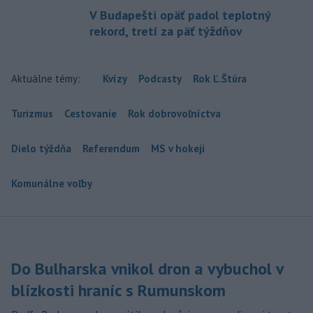
V Budapešti opäť padol teplotný
rekord, tretí za päť týždňov
Aktuálne témy:
Kvízy
Podcasty
Rok Ľ.Štúra
Turizmus
Cestovanie
Rok dobrovoľníctva
Dielo týždňa
Referendum
MS v hokeji
Komunálne voľby
Do Bulharska vnikol dron a vybuchol v
blízkosti hraníc s Rumunskom