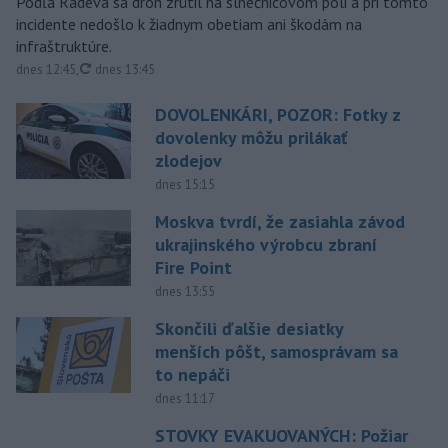
Podľa Radeva sa dron zrútil na slnečnicovom poli a pri tomto
incidente nedošlo k žiadnym obetiam ani škodám na
infraštruktúre.
aktualizované
dnes 12:45
,
dnes 13:45
DOVOLENKÁRI, POZOR: Fotky z
dovolenky môžu prilákať
zlodejov
dnes 15:15
Moskva tvrdí, že zasiahla závod
ukrajinského výrobcu zbraní
Fire Point
dnes 13:55
Skončili ďalšie desiatky
menších pôšt, samosprávam sa
to nepáči
dnes 11:17
STOVKY EVAKUOVANÝCH: Požiar