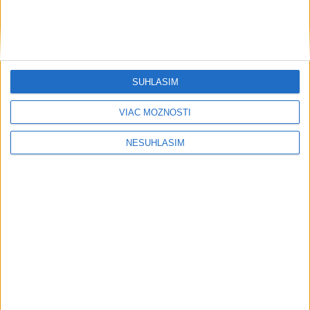
SÚHLASÍM
VIAC MOŽNOSTÍ
NESÚHLASÍM
....