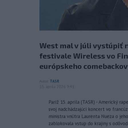
West mal v júli vystúpiť
festivale Wireless vo Fi
európskeho comebackové
Autor
TASR
15. apríla 2026 9:41
Paríž 15. apríla (TASR) - Americký ra
svoj nadchádzajúci koncert vo francú
ministra vnútra Laurenta Nueza o jeho
zablokovala vstup do krajiny s odôvo