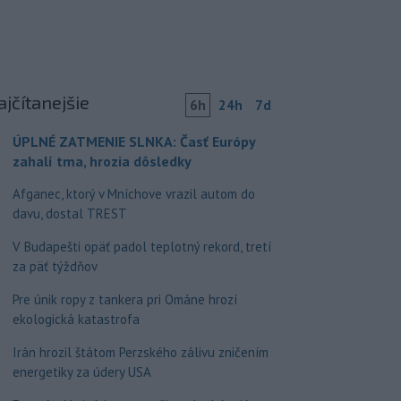
ajčítanejšie
6h
24h
7d
ÚPLNÉ ZATMENIE SLNKA: Časť Európy
zahalí tma, hrozia dôsledky
Afganec, ktorý v Mníchove vrazil autom do
davu, dostal TREST
V Budapešti opäť padol teplotný rekord, tretí
za päť týždňov
Pre únik ropy z tankera pri Ománe hrozí
ekologická katastrofa
Irán hrozil štátom Perzského zálivu zničením
energetiky za údery USA