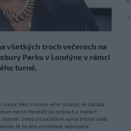
6
7
 na všetkých troch večeroch na
nsbury Parku v Londýne v rámci
ho turné.
per Kanye West v utorok večer oznámil, že odkladá
zskom meste Marseille po správach o snahách
 zrušenie. Umelcovi začiatkom apríla britská vláda
dnením, že by jeho prítomnosť neprospela