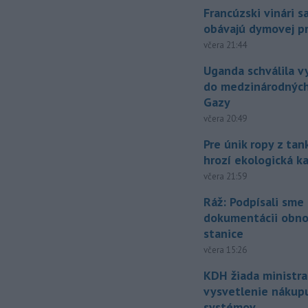
Francúzski vinári s
obávajú dymovej pr
včera 21:44
Uganda schválila v
do medzinárodných
Gazy
včera 20:49
Pre únik ropy z ta
hrozí ekologická k
včera 21:59
Ráž: Podpísali sme
dokumentácii obno
stanice
včera 15:26
KDH žiada ministra
vysvetlenie nákup
systémov