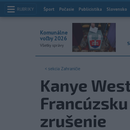
RUBRIKY
Index
Šport
Počasie
Publicistika
Slovensko
Komunálne
voľby 2026
S
Všetky správy
< sekcia
Zahraničie
Kanye West
Francúzsku 
zrušenie