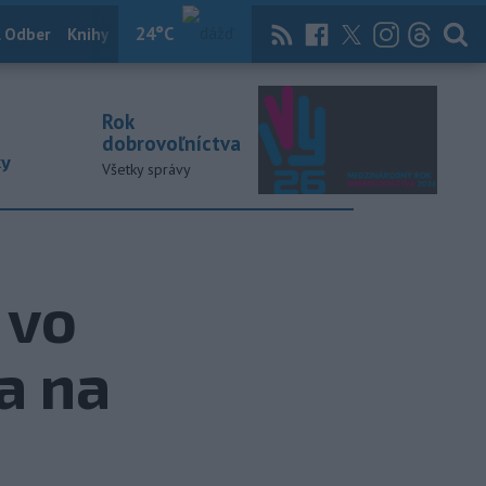
24
°C
 Odber
Knihy
Útulkovo
Magazín
News Now
Archív
TASR
Rok
dobrovoľníctva
ky
Všetky správy
 vo
a na