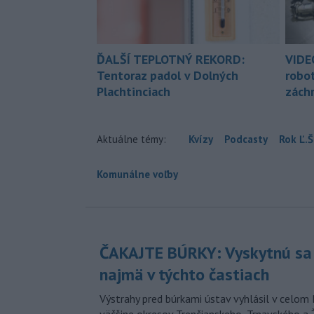
ĎALŠÍ TEPLOTNÝ REKORD:
VIDE
Tentoraz padol v Dolných
robo
Plachtinciach
zách
Aktuálne témy:
Kvízy
Podcasty
Rok Ľ.Š
Komunálne voľby
ČAKAJTE BÚRKY: Vyskytnú sa 
najmä v týchto častiach
Výstrahy pred búrkami ústav vyhlásil v celom 