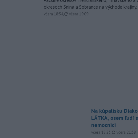
väčšine okresov Trenčianskeho, Trnavského a Ž
okresoch Snina a Sobrance na východe krajiny.
aktualizované
včera 18:54
,
včera 19:09
Na kúpalisku Diak
LÁTKA, osem ľudí s
nemocnici
aktualizovan
včera 18:23
,
včera 21:38