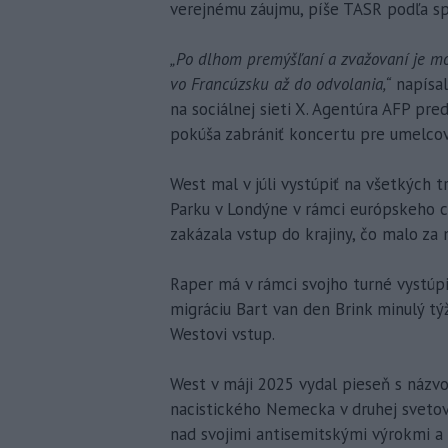
verejnému záujmu, píše TASR podľa sp
„Po dlhom premýšľaní a zvažovaní je mo
vo Francúzsku až do odvolania,“
napísal
na sociálnej sieti X. Agentúra AFP pre
pokúša zabrániť koncertu pre umelcov
West mal v júli vystúpiť na všetkých t
Parku v Londýne v rámci európskeho 
zakázala vstup do krajiny, čo malo za 
Raper má v rámci svojho turné vystúpiť
migráciu Bart van den Brink minulý týž
Westovi vstup.
West v máji 2025 vydal pieseň s názvom
nacistického Nemecka v druhej svetove
nad svojimi antisemitskými výrokmi a v