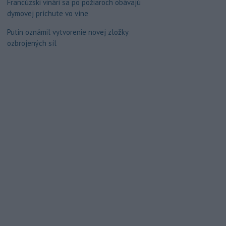
Francúzski vinári sa po požiaroch obávajú
dymovej príchute vo víne
Putin oznámil vytvorenie novej zložky
ozbrojených síl