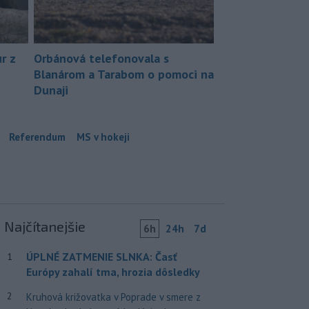
r z
Orbánová telefonovala s
Blanárom a Tarabom o pomoci na
Dunaji
Referendum
MS v hokeji
Najčítanejšie
6h
24h
7d
ÚPLNÉ ZATMENIE SLNKA: Časť
1
Európy zahalí tma, hrozia dôsledky
2
Kruhová križovatka v Poprade v smere z