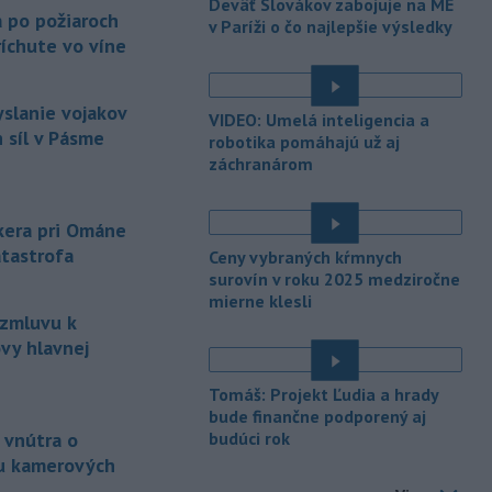
Deväť Slovákov zabojuje na ME
a po požiaroch
v Paríži o čo najlepšie výsledky
-
Vo štvrtok do polnoci treba
18:54
íchute vo víne
najmä na západe a severozápade
Slovenska počítať s búrkami.
Slovenský hydrometeorologický ústav
yslanie vojakov
VIDEO: Umelá inteligencia a
(SHMÚ) vydal výstrahy prvého stupňa.
 síl v Pásme
robotika pomáhajú už aj
Platia aj v okresoch Snina a Sobrance.
záchranárom
-
Polícia v súčinnosti s ďalšími
18:19
záchrannými zložkami zasahuje
na
nkera pri Ománe
termálnom kúpalisku v Diakovciach.
atastrofa
Ceny vybraných kŕmnych
-
V dunajských prístavoch v
surovín v roku 2025 medziročne
17:36
mierne klesli
Bratislave, Komárne a Štúrove v
 zmluvu k
prvom
polroku 2026 zaznamenali
vy hlavnej
spolu 1827 pristátí osobných
kajutových a výletných plavidiel.
Tomáš: Projekt Ľudia a hrady
-
Republikánmi ovládaný výbor
17:28
bude finančne podporený aj
amerického Senátu vo
štvrtok
 vnútra o
budúci rok
označil lekára Anthonyho Fauciho za
u kamerových
osobu brániacu vyšetrovacím