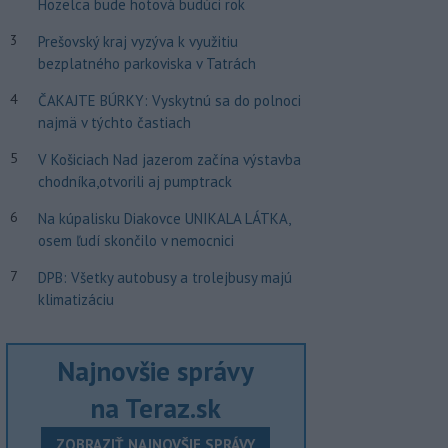
Hozelca bude hotová budúci rok
3
Prešovský kraj vyzýva k využitiu
bezplatného parkoviska v Tatrách
4
ČAKAJTE BÚRKY: Vyskytnú sa do polnoci
najmä v týchto častiach
5
V Košiciach Nad jazerom začína výstavba
chodníka,otvorili aj pumptrack
6
Na kúpalisku Diakovce UNIKALA LÁTKA,
osem ľudí skončilo v nemocnici
7
DPB: Všetky autobusy a trolejbusy majú
klimatizáciu
Najnovšie správy
na Teraz.sk
ZOBRAZIŤ NAJNOVŠIE SPRÁVY