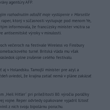
rávy agentúry AFP.
jím rozhodnutím odložiť moje vystúpenie v Marseille
 raper, ktorý v súčasnosti vystupuje pod menom Ye,
dtým informovala, že francúzsky minister vnútra sa
e antisemitské výroky v minulosti.
roch večeroch na festivale Wireless vo Finsbury
comebackového turné. Britská vláda mu však
následok úplne zrušenie celého festivalu.
 aj v Holandsku. Tamojší minister pre azyl a
deň uviedol, že krajina zatiaľ nemá v pláne zakázať
 „Heil Hitler“ pri príležitosti 80. výročia porážky
j vojne. Reper odvtedy opakovane vyjadril ľútosť
inil z nich svoju bipolárnu poruchu.