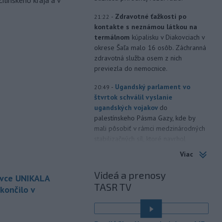
ilinského kraja a v
-
Zdravotné ťažkosti po
21:22
kontakte s neznámou látkou na
termálnom
kúpalisku v Diakovciach v
okrese Šaľa malo 16 osôb. Záchranná
zdravotná služba osem z nich
previezla do nemocnice.
-
Ugandský parlament vo
20:49
štvrtok schválil vyslanie
ugandských vojakov
do
palestínskeho Pásma Gazy, kde by
mali pôsobiť v rámci medzinárodných
stabilizačných síl, ktoré navrhol
americký prezident Donald Trump.
Viac
-
Anglická futbalová asociácia
20:07
Videá a prenosy
ovce UNIKALA
(FA) stiahla svoju podporu
TASR TV
prezidentovi
Medzinárodnej
končilo v
futbalovej federácie (FIFA) Giannimu
Infantinovi, ktorý je pod paľbou kritiky
é
po jeho neúspešnom pláne.