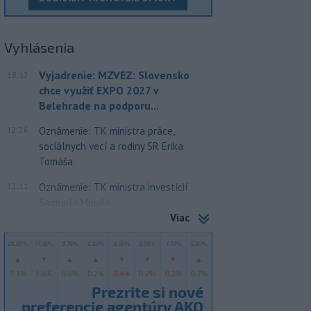
Vyhlásenia
Vyjadrenie: MZVEZ: Slovensko
18:12
chce využiť EXPO 2027 v
Belehrade na podporu...
12:26
Oznámenie: TK ministra práce,
sociálnych vecí a rodiny SR Erika
Tomáša
12:11
Oznámenie: TK ministra investícií
Samuela Migaľa
Viac