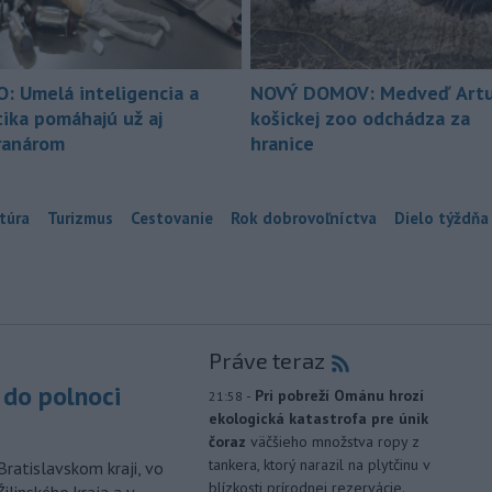
O: Umelá inteligencia a
NOVÝ DOMOV: Medveď Artu
tika pomáhajú už aj
košickej zoo odchádza za
ranárom
hranice
túra
Turizmus
Cestovanie
Rok dobrovoľníctva
Dielo týždňa
Práve teraz
do polnoci
-
Pri pobreží Ománu hrozí
21:58
ekologická katastrofa pre únik
čoraz
väčšieho množstva ropy z
tankera, ktorý narazil na plytčinu v
Bratislavskom kraji, vo
blízkosti prírodnej rezervácie.