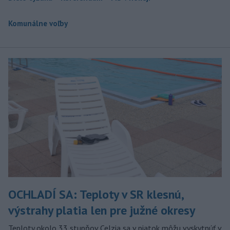
Komunálne voľby
OCHLADÍ SA: Teploty v SR klesnú,
výstrahy platia len pre južné okresy
Teploty okolo 33 stupňov Celzia sa v piatok môžu vyskytnúť v