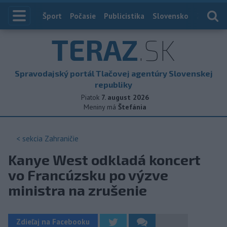
Index
Šport
Počasie
Publicistika
Slovensko
Zahranič
TERAZ
.SK
Spravodajský portál Tlačovej agentúry Slovenskej
republiky
Piatok
7. august 2026
Meniny má
Štefánia
< sekcia
Zahraničie
Kanye West odkladá koncert
vo Francúzsku po výzve
ministra na zrušenie
Zdieľaj na Facebooku