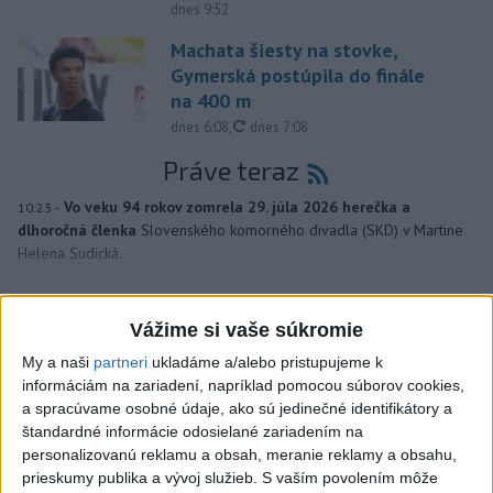
dnes 9:52
Machata šiesty na stovke,
Gymerská postúpila do finále
na 400 m
aktualizované
dnes 6:08
,
dnes 7:08
Práve teraz
-
Vo veku 94 rokov zomrela 29. júla 2026 herečka a
10:23
dlhoročná členka
Slovenského komorného divadla (SKD) v Martine
Helena Sudická.
Viac
Videá a prenosy TASR TV
Vážime si vaše súkromie
My a naši
partneri
ukladáme a/alebo pristupujeme k
Deväť Slovákov zabojuje na ME v Paríži
informáciám na zariadení, napríklad pomocou súborov cookies,
o čo najlepšie výsledky
a spracúvame osobné údaje, ako sú jedinečné identifikátory a
štandardné informácie odosielané zariadením na
personalizovanú reklamu a obsah, meranie reklamy a obsahu,
Viac
prieskumy publika a vývoj služieb.
S vaším povolením môže