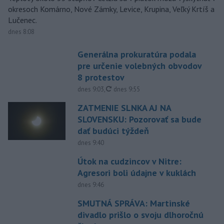
okresoch Komárno, Nové Zámky, Levice, Krupina, Veľký Krtíš a
Lučenec.
dnes 8:08
Generálna prokuratúra podala
pre určenie volebných obvodov
8 protestov
aktualizované
dnes 9:03
,
dnes 9:55
ZATMENIE SLNKA AJ NA
SLOVENSKU: Pozorovať sa bude
dať budúci týždeň
dnes 9:40
Útok na cudzincov v Nitre:
Agresori boli údajne v kuklách
dnes 9:46
SMUTNÁ SPRÁVA: Martinské
divadlo prišlo o svoju dlhoročnú