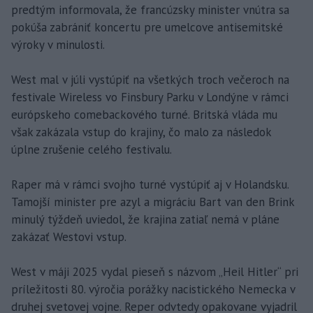
predtým informovala, že francúzsky minister vnútra sa
pokúša zabrániť koncertu pre umelcove antisemitské
výroky v minulosti.
West mal v júli vystúpiť na všetkých troch večeroch na
festivale Wireless vo Finsbury Parku v Londýne v rámci
európskeho comebackového turné. Britská vláda mu
však zakázala vstup do krajiny, čo malo za následok
úplne zrušenie celého festivalu.
Raper má v rámci svojho turné vystúpiť aj v Holandsku.
Tamojší minister pre azyl a migráciu Bart van den Brink
minulý týždeň uviedol, že krajina zatiaľ nemá v pláne
zakázať Westovi vstup.
West v máji 2025 vydal pieseň s názvom „Heil Hitler“ pri
príležitosti 80. výročia porážky nacistického Nemecka v
druhej svetovej vojne. Reper odvtedy opakovane vyjadril