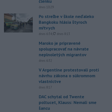
členku
dnes 10:29
Po streľbe v škole neďaleko
Bangkoku hlásia štyroch
mŕtvych
aktualizované
dnes 6:34
,
dnes 8:13
Maroko je pripravené
spolupracovať na návrate
neplnoletých migrantov
dnes 6:32
V Argentíne protestovali proti
návrhu zákona o súkromnom
vlastníctve
dnes 8:17
DAC schytal od Twente
poltucet, Klauss: Nemali sme
šancu