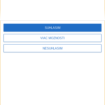
....
SÚHLASÍM
VIAC MOŽNOSTÍ
NESÚHLASÍM
....