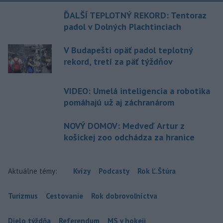
ĎALŠÍ TEPLOTNÝ REKORD: Tentoraz
padol v Dolných Plachtinciach
V Budapešti opäť padol teplotný
rekord, tretí za päť týždňov
VIDEO: Umelá inteligencia a robotika
pomáhajú už aj záchranárom
NOVÝ DOMOV: Medveď Artur z
košickej zoo odchádza za hranice
Aktuálne témy:
Kvízy
Podcasty
Rok Ľ.Štúra
Turizmus
Cestovanie
Rok dobrovoľníctva
Dielo týždňa
Referendum
MS v hokeji