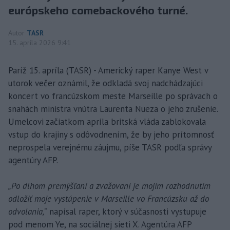
európskeho comebackového turné.
Autor
TASR
15. apríla 2026 9:41
Paríž 15. apríla (TASR) - Americký raper Kanye West v
utorok večer oznámil, že odkladá svoj nadchádzajúci
koncert vo francúzskom meste Marseille po správach o
snahách ministra vnútra Laurenta Nueza o jeho zrušenie.
Umelcovi začiatkom apríla britská vláda zablokovala
vstup do krajiny s odôvodnením, že by jeho prítomnosť
neprospela verejnému záujmu, píše TASR podľa správy
agentúry AFP.
„Po dlhom premýšľaní a zvažovaní je mojím rozhodnutím
odložiť moje vystúpenie v Marseille vo Francúzsku až do
odvolania,“
napísal raper, ktorý v súčasnosti vystupuje
pod menom Ye, na sociálnej sieti X. Agentúra AFP