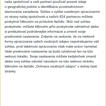
Najčítanejšie
naša spoločnosť a naši partneri používať presné údaje
o geografickej polohe a identifikáciu prostredníctvom
6h
24h
7d
skenovania zariadenia. Súhlas s vyššie uvedeným spracúvaním
zo strany našej spoločnosti a našich 824 partnerov môžete
Po streľbe v škole neďaleko Bangkoku
1
poskytnúť kliknutím na príslušné tlačidlo. Skôr než súhlas
poskytnete, môžete kliknutím jeho poskytnutie odmietnuť alebo
hlásia štyroch mŕtvych
si preštudovať podrobnejšie informácie a zmeniť svoje
prednostné nastavenia.
Zoberte na vedomie, že na niektoré
2
Kruhová križovatka v Poprade v smere z Hozelca bude
formy spracúvania vašich osobných údajov nepotrebujeme váš
hotová budúci rok
súhlas, proti takémuto spracovaniu však máte právo namietať.
Vaše prednostné nastavenia sa budú vzťahovať len na túto
3
Prešovský kraj vyzýva k využitiu bezplatného parkoviska v
webovú lokalitu. Svoje nastavenia môžete kedykoľvek zmeniť
Tatrách
alebo svoj súhlas odvolať návratom na túto webovú stránku
kliknutím na tlačidlo „Ochrana osobných údajov“ v dolnej časti
4
ÚPLNÉ ZATMENIE SLNKA: Časť Európy zahalí tma,
stránky.
hrozia dôsledky
5
V Košiciach Nad jazerom začína výstavba
chodníka,otvorili aj pumptrack
6
Mesto Martin vypovedalo zmluvy na tri rozpracované
investičné akcie