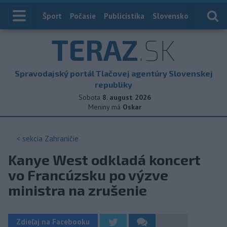
Index
Šport
Počasie
Publicistika
Slovensko
Zahranič
TERAZ
.SK
Spravodajský portál Tlačovej agentúry Slovenskej
republiky
Sobota
8. august 2026
Meniny má
Oskar
< sekcia
Zahraničie
Kanye West odkladá koncert
vo Francúzsku po výzve
ministra na zrušenie
Zdieľaj na Facebooku