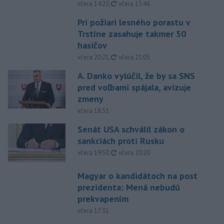
aktualizované
včera 14:20
,
včera 15:46
Pri požiari lesného porastu v
Trstíne zasahuje takmer 50
hasičov
aktualizované
včera 20:21
,
včera 21:05
A. Danko vylúčil, že by sa SNS
pred voľbami spájala, avizuje
zmeny
včera 18:51
Senát USA schválil zákon o
sankciách proti Rusku
aktualizované
včera 19:50
,
včera 20:20
Magyar o kandidátoch na post
prezidenta: Mená nebudú
prekvapením
včera 17:31