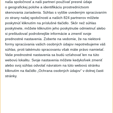
naša spoločnosť a naši partneri používať presné údaje
hasičov
o geografickej polohe a identifikáciu prostredníctvom
skenovania zariadenia. Súhlas s vyššie uvedeným spracúvaním
5
Van Gogh si podmanil Bratislavu
zo strany našej spoločnosti a našich 824 partnerov môžete
poskytnúť kliknutím na príslušné tlačidlo. Skôr než súhlas
6
Románsky palác na Spišskom hrade sa podarilo staticky
poskytnete, môžete kliknutím jeho poskytnutie odmietnuť alebo
zabezpečiť
si preštudovať podrobnejšie informácie a zmeniť svoje
prednostné nastavenia.
Zoberte na vedomie, že na niektoré
7
ÚPLNÉ ZATMENIE SLNKA: Časť Európy zahalí tma,
formy spracúvania vašich osobných údajov nepotrebujeme váš
hrozia dôsledky
súhlas, proti takémuto spracovaniu však máte právo namietať.
Vaše prednostné nastavenia sa budú vzťahovať len na túto
webovú lokalitu. Svoje nastavenia môžete kedykoľvek zmeniť
Najnovšie správy na Teraz.sk
alebo svoj súhlas odvolať návratom na túto webovú stránku
Vyhlásenia
kliknutím na tlačidlo „Ochrana osobných údajov“ v dolnej časti
stránky.
Priame prenosy z Národnej rady SR
Politika na sociálnych sieťach