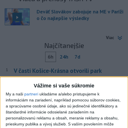
Deväť Slovákov zabojuje na ME v Paríži
o čo najlepšie výsledky
Viac
Najčítanejšie
6h
24h
7d
V časti Košice-Krásna otvorili park
1
pomenovaný po kňazovi Semivanovi
Vážime si vaše súkromie
2
ČIASTOČNÉ ZATMENIE SLNKA: Pozorovať sa bude dať v
My a naši
partneri
ukladáme a/alebo pristupujeme k
stredu
informáciám na zariadení, napríklad pomocou súborov cookies,
a spracúvame osobné údaje, ako sú jedinečné identifikátory a
3
VEĽKÁ PREDPOVEĎ POČASIA: Extrémne horúčavy
štandardné informácie odosielané zariadením na
ustúpili. Alebo žeby nie?
personalizovanú reklamu a obsah, meranie reklamy a obsahu,
prieskumy publika a vývoj služieb.
S vaším povolením môže
4
Pri požiari lesného porastu v Trstíne zasahuje takmer 50