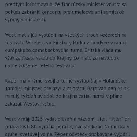
predtým informovala, že francúzsky minister vnútra sa
pokúša zabrániť koncertu pre umelcove antisemitské
výroky v minulosti.
West mal v júli vystúpiť na všetkých troch večeroch na
festivale Wireless vo Finsbury Parku v Londýne v rámci
európskeho comebackového turné. Britská vláda mu
však zakázala vstup do krajiny, čo malo za následok
úplne zrušenie celého festivalu.
Raper má v rámci svojho turné vystúpiť aj v Holandsku.
Tamojší minister pre azyl a migráciu Bart van den Brink
minulý týždeň uviedol, že krajina zatiaľ nemá v pláne
zakázať Westovi vstup.
West v máji 2025 vydal pieseň s názvom „Heil Hitler“ pri
príležitosti 80. výročia porážky nacistického Nemecka v
druhej svetovej vojne. Reper odvtedy opakovane vyjadril