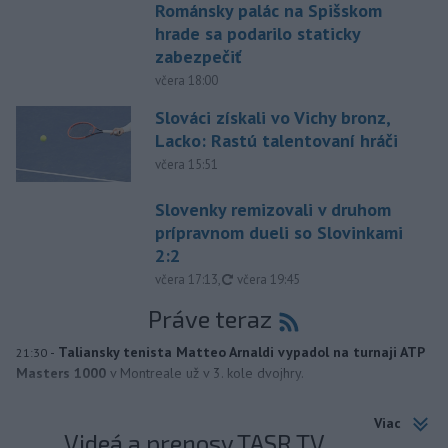
Románsky palác na Spišskom
hrade sa podarilo staticky
zabezpečiť
včera 18:00
Slováci získali vo Vichy bronz,
Lacko: Rastú talentovaní hráči
včera 15:51
Slovenky remizovali v druhom
prípravnom dueli so Slovinkami
2:2
aktualizované
včera 17:13
,
včera 19:45
Práve teraz
-
Taliansky tenista Matteo Arnaldi vypadol na turnaji ATP
21:30
Masters 1000
v Montreale už v 3. kole dvojhry.
Viac
Videá a prenosy TASR TV