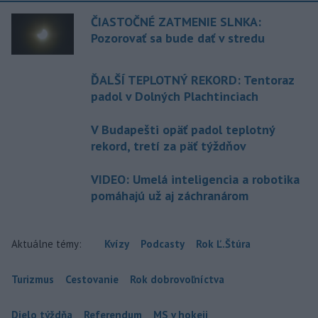
ČIASTOČNÉ ZATMENIE SLNKA:
Pozorovať sa bude dať v stredu
ĎALŠÍ TEPLOTNÝ REKORD: Tentoraz
padol v Dolných Plachtinciach
V Budapešti opäť padol teplotný
rekord, tretí za päť týždňov
VIDEO: Umelá inteligencia a robotika
pomáhajú už aj záchranárom
Aktuálne témy:
Kvízy
Podcasty
Rok Ľ.Štúra
Turizmus
Cestovanie
Rok dobrovoľníctva
Dielo týždňa
Referendum
MS v hokeji