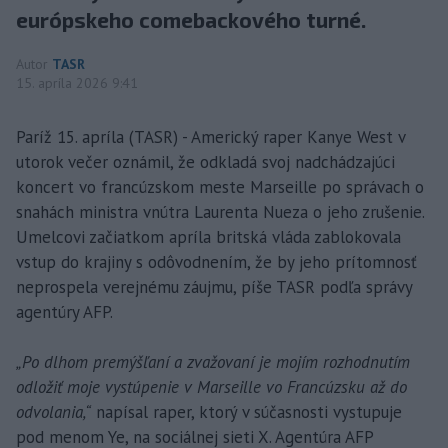
európskeho comebackového turné.
Autor
TASR
15. apríla 2026 9:41
Paríž 15. apríla (TASR) - Americký raper Kanye West v
utorok večer oznámil, že odkladá svoj nadchádzajúci
koncert vo francúzskom meste Marseille po správach o
snahách ministra vnútra Laurenta Nueza o jeho zrušenie.
Umelcovi začiatkom apríla britská vláda zablokovala
vstup do krajiny s odôvodnením, že by jeho prítomnosť
neprospela verejnému záujmu, píše TASR podľa správy
agentúry AFP.
„Po dlhom premýšľaní a zvažovaní je mojím rozhodnutím
odložiť moje vystúpenie v Marseille vo Francúzsku až do
odvolania,“
napísal raper, ktorý v súčasnosti vystupuje
pod menom Ye, na sociálnej sieti X. Agentúra AFP