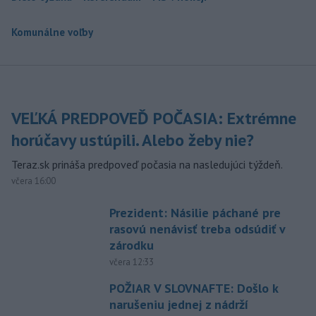
Komunálne voľby
VEĽKÁ PREDPOVEĎ POČASIA: Extrémne
horúčavy ustúpili. Alebo žeby nie?
Teraz.sk prináša predpoveď počasia na nasledujúci týždeň.
včera 16:00
Prezident: Násilie páchané pre
rasovú nenávisť treba odsúdiť v
zárodku
včera 12:33
POŽIAR V SLOVNAFTE: Došlo k
narušeniu jednej z nádrží