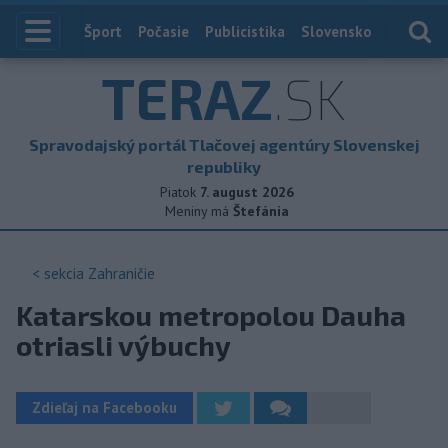
Index
Šport
Počasie
Publicistika
Slovensko
Zahranič
TERAZ
.SK
Spravodajský portál Tlačovej agentúry Slovenskej
republiky
Piatok
7. august 2026
Meniny má
Štefánia
< sekcia
Zahraničie
Katarskou metropolou Dauha
otriasli výbuchy
Zdieľaj na Facebooku