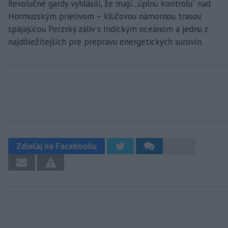
Revolučné gardy vyhlásili, že majú „úplnú kontrolu“ nad
Hormuzským prielivom – kľúčovou námornou trasou
spájajúcou Perzský záliv s Indickým oceánom a jednu z
najdôležitejších pre prepravu energetických surovín.
Zdieľaj na Facebooku