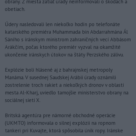
obrany. Z miesta zatiaľ úrady neinformovali o škodách a
obetiach.
Údery nasledovali len niekoľko hodín po telefonáte
katarského premiéra Muhammada bin Abdarrahmána Ál
Sáního s iránskym ministrom zahraničných vecí Abbásom
Arákčím, počas ktorého premiér vyzval na okamžité
ukončenie iránskych útokov na štáty Perzského zálivu.
Explózie boli hlásené aj z bahrajnskej metropoly
Manáma. V susednej Saudskej Arábii úrady oznámili
zostrelenie troch rakiet a niekoľkých dronov v oblasti
mesta Al-Kharj, uviedlo tamojšie ministerstvo obrany na
sociálnej sieti X.
Britská agentúra pre námorné obchodné operácie
(UKMTO) informovala o silnej explózii na ropnom
tankeri pri Kuvajte, ktorá spôsobila únik ropy. Iránske