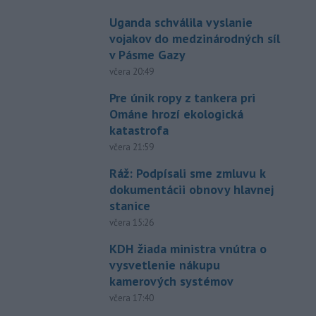
Uganda schválila vyslanie
vojakov do medzinárodných síl
v Pásme Gazy
včera 20:49
Pre únik ropy z tankera pri
Ománe hrozí ekologická
katastrofa
včera 21:59
Ráž: Podpísali sme zmluvu k
dokumentácii obnovy hlavnej
stanice
včera 15:26
KDH žiada ministra vnútra o
vysvetlenie nákupu
kamerových systémov
včera 17:40