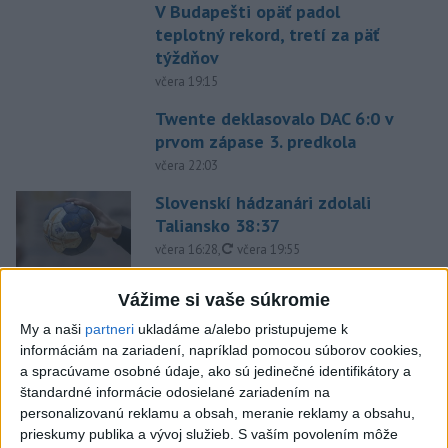
V Budapešti opäť padol
teplotný rekord, tretí za päť
týždňov
včera 19:15
Twente deklasovalo DAC 6:0 v
prvom zápase 3. predkola
včera 22:03
Slovenskí hádzanári zdolali
Taliansko 38:37
aktualizované
včera 16:28
,
včera 19:55
Práve teraz
Vážime si vaše súkromie
-
Pri pobreží Ománu hrozí ekologická katastrofa pre únik
My a naši
partneri
ukladáme a/alebo pristupujeme k
21:58
čoraz
väčšieho množstva ropy z tankera, ktorý narazil na plytčinu v
informáciám na zariadení, napríklad pomocou súborov cookies,
blízkosti prírodnej rezervácie.
a spracúvame osobné údaje, ako sú jedinečné identifikátory a
štandardné informácie odosielané zariadením na
personalizovanú reklamu a obsah, meranie reklamy a obsahu,
Viac
prieskumy publika a vývoj služieb.
S vaším povolením môže
Videá a prenosy TASR TV