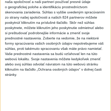
naša spoločnosť a naši partneri používať presné údaje
o geografickej polohe a identifikáciu prostredníctvom
Deväť Slovákov zabojuje na ME v Paríži
skenovania zariadenia. Súhlas s vyššie uvedeným spracúvaním
o čo najlepšie výsledky
zo strany našej spoločnosti a našich 824 partnerov môžete
poskytnúť kliknutím na príslušné tlačidlo. Skôr než súhlas
poskytnete, môžete kliknutím jeho poskytnutie odmietnuť alebo
Viac
si preštudovať podrobnejšie informácie a zmeniť svoje
Najčítanejšie
prednostné nastavenia.
Zoberte na vedomie, že na niektoré
formy spracúvania vašich osobných údajov nepotrebujeme váš
6h
24h
7d
súhlas, proti takémuto spracovaniu však máte právo namietať.
Vaše prednostné nastavenia sa budú vzťahovať len na túto
ÚPLNÉ ZATMENIE SLNKA: Časť Európy
1
webovú lokalitu. Svoje nastavenia môžete kedykoľvek zmeniť
zahalí tma, hrozia dôsledky
alebo svoj súhlas odvolať návratom na túto webovú stránku
kliknutím na tlačidlo „Ochrana osobných údajov“ v dolnej časti
2
stránky.
Prešovský kraj vyzýva k využitiu bezplatného parkoviska v
Tatrách
3
ČAKAJTE BÚRKY: Vyskytnú sa do polnoci najmä v týchto
častiach
4
Kruhová križovatka v Poprade v smere z Hozelca bude