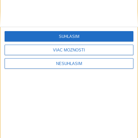
SÚHLASÍM
VIAC MOŽNOSTÍ
NESÚHLASÍM
....