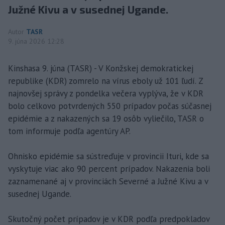
Južné Kivu a v susednej Ugande.
Autor
TASR
9. júna 2026 12:28
Kinshasa 9. júna (TASR) - V Konžskej demokratickej
republike (KDR) zomrelo na vírus eboly už 101 ľudí. Z
najnovšej správy z pondelka večera vyplýva, že v KDR
bolo celkovo potvrdených 550 prípadov počas súčasnej
epidémie a z nakazených sa 19 osôb vyliečilo, TASR o
tom informuje podľa agentúry AP.
Ohnisko epidémie sa sústreďuje v provincii Ituri, kde sa
vyskytuje viac ako 90 percent prípadov. Nakazenia boli
zaznamenané aj v provinciách Severné a Južné Kivu a v
susednej Ugande.
Skutočný počet prípadov je v KDR podľa predpokladov