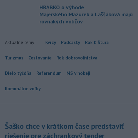
HRABKO o výhode
Majerského:Mazurek a Laššáková majú
rovnakých voličov
Aktuálne témy:
Kvízy
Podcasty
Rok Ľ.Štúra
Turizmus
Cestovanie
Rok dobrovoľníctva
Dielo týždňa
Referendum
MS v hokeji
Komunálne voľby
Šaško chce v krátkom čase predstaviť
riešenie pre záchrankový tender