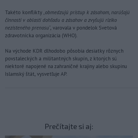
Takéto konflikty „
obmedzujú prístup k zásahom, narúšajú
činnosti v oblasti dohľadu a zásahov a zvyšujú riziko
nezisteného prenosu
“, varovala v pondelok Svetová
zdravotnícka organizácia (WHO).
Na východe KDR dlhodobo pôsobia desiatky rôznych
povstaleckých a militantných skupín, z ktorých sú
niektoré napojené na zahraničné krajiny alebo skupinu
Islamský štát, vysvetľuje AP.
Prečítajte si aj: