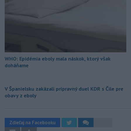
WHO: Epidémia eboly mala náskok, ktorý však
doháňame
V Španielsku zakázali prípravný duel KDR s Čile pre
obavy z eboly
Zdieľaj na Facebooku