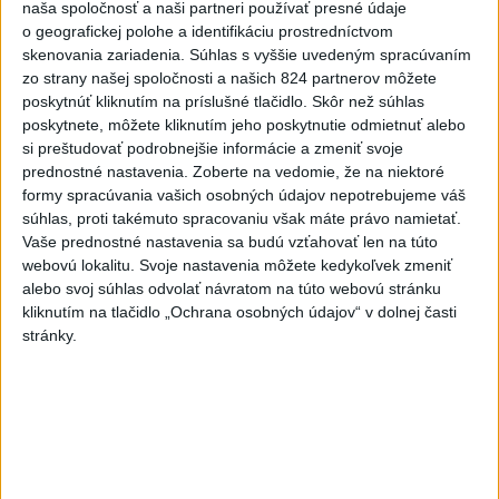
naša spoločnosť a naši partneri používať presné údaje
Valčianskej doliny ho previezli
o geografickej polohe a identifikáciu prostredníctvom
do nemocnice
skenovania zariadenia. Súhlas s vyššie uvedeným spracúvaním
dnes 12:59
zo strany našej spoločnosti a našich 824 partnerov môžete
poskytnúť kliknutím na príslušné tlačidlo. Skôr než súhlas
TAXIKÁR POD VPLYVOM
poskytnete, môžete kliknutím jeho poskytnutie odmietnuť alebo
DROG:Na festivale Lovestream
si preštudovať podrobnejšie informácie a zmeniť svoje
narazil do policajtov
prednostné nastavenia.
Zoberte na vedomie, že na niektoré
dnes 12:30
formy spracúvania vašich osobných údajov nepotrebujeme váš
súhlas, proti takémuto spracovaniu však máte právo namietať.
POKUS O VRAŽDU: Polícia
Vaše prednostné nastavenia sa budú vzťahovať len na túto
obvinila mladíkov, ktorí
webovú lokalitu. Svoje nastavenia môžete kedykoľvek zmeniť
zaútočili na taxikára
alebo svoj súhlas odvolať návratom na túto webovú stránku
dnes 11:40
kliknutím na tlačidlo „Ochrana osobných údajov“ v dolnej časti
stránky.
NEBEZPEČNÁ POTÝČKA: Po
bodnutí neznámym predmetom
skončil v nemocnici
dnes 12:10
Agrorezort: Výmera lesných
pozemkov a porastov sa