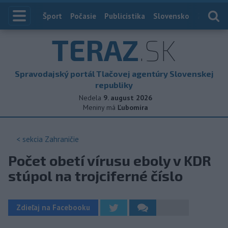
Index
Šport
Počasie
Publicistika
Slovensko
Zahranič
TERAZ
.SK
Spravodajský portál Tlačovej agentúry Slovenskej
republiky
Nedela
9. august 2026
Meniny má
Ľubomíra
< sekcia
Zahraničie
Počet obetí vírusu eboly v KDR
stúpol na trojciferné číslo
Zdieľaj na Facebooku