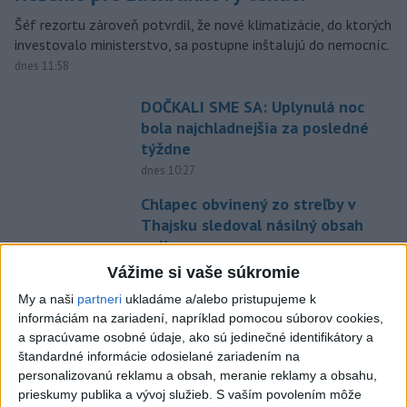
Šéf rezortu zároveň potvrdil, že nové klimatizácie, do ktorých
investovalo ministerstvo, sa postupne inštalujú do nemocníc.
dnes 11:58
DOČKALI SME SA: Uplynulá noc
bola najchladnejšia za posledné
týždne
dnes 10:27
Chlapec obvinený zo streľby v
Thajsku sledoval násilný obsah
online
dnes 12:01
Vážime si vaše súkromie
Gardy neotvoria Hormuzský
My a naši
partneri
ukladáme a/alebo pristupujeme k
informáciám na zariadení, napríklad pomocou súborov cookies,
prieliv, kým USA neprijmú
a spracúvame osobné údaje, ako sú jedinečné identifikátory a
podmienky Teheránu
štandardné informácie odosielané zariadením na
dnes 12:25
personalizovanú reklamu a obsah, meranie reklamy a obsahu,
prieskumy publika a vývoj služieb.
S vaším povolením môže
CYKLISTU NAPADOL MEDVEĎ:Z