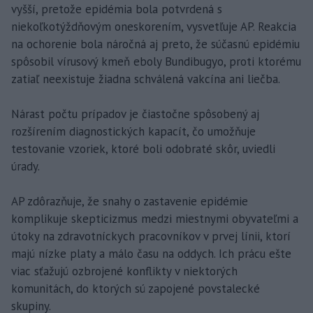
vyšší, pretože epidémia bola potvrdená s
niekoľkotýždňovým oneskorením, vysvetľuje AP. Reakcia
na ochorenie bola náročná aj preto, že súčasnú epidémiu
spôsobil vírusový kmeň eboly Bundibugyo, proti ktorému
zatiaľ neexistuje žiadna schválená vakcína ani liečba.
Nárast počtu prípadov je čiastočne spôsobený aj
rozšírením diagnostických kapacít, čo umožňuje
testovanie vzoriek, ktoré boli odobraté skôr, uviedli
úrady.
AP zdôrazňuje, že snahy o zastavenie epidémie
komplikuje skepticizmus medzi miestnymi obyvateľmi a
útoky na zdravotníckych pracovníkov v prvej línii, ktorí
majú nízke platy a málo času na oddych. Ich prácu ešte
viac sťažujú ozbrojené konflikty v niektorých
komunitách, do ktorých sú zapojené povstalecké
skupiny.