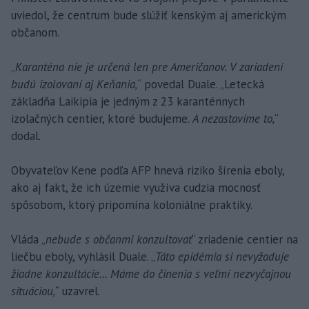
uviedol, že centrum bude slúžiť kenským aj americkým
občanom.
„
Karanténa nie je určená len pre Američanov. V zariadení
budú izolovaní aj Keňania,
“ povedal Duale. „Letecká
základňa Laikipia je jedným z 23 karanténnych
izolačných centier, ktoré budujeme.
A nezastavíme to,
“
dodal.
Obyvateľov Kene podľa AFP hnevá riziko šírenia eboly,
ako aj fakt, že ich územie využíva cudzia mocnosť
spôsobom, ktorý pripomína koloniálne praktiky.
Vláda „
nebude s občanmi konzultovať
“ zriadenie centier na
liečbu eboly, vyhlásil Duale. „
Táto epidémia si nevyžaduje
žiadne konzultácie... Máme do činenia s veľmi nezvyčajnou
situáciou,“
uzavrel.