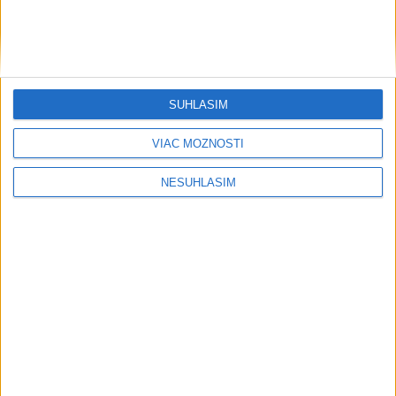
Šport
SÚHLASÍM
....
VIAC MOŽNOSTÍ
NESÚHLASÍM
....