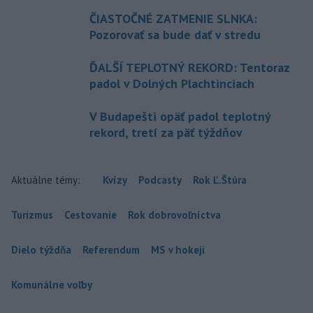
ČIASTOČNÉ ZATMENIE SLNKA:
Pozorovať sa bude dať v stredu
ĎALŠÍ TEPLOTNÝ REKORD: Tentoraz
padol v Dolných Plachtinciach
V Budapešti opäť padol teplotný
rekord, tretí za päť týždňov
Aktuálne témy:
Kvízy
Podcasty
Rok Ľ.Štúra
Turizmus
Cestovanie
Rok dobrovoľníctva
Dielo týždňa
Referendum
MS v hokeji
Komunálne voľby