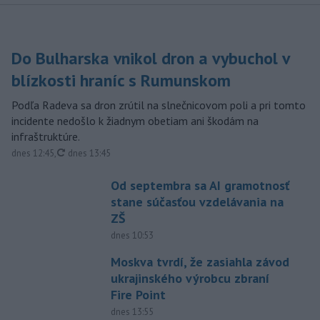
Do Bulharska vnikol dron a vybuchol v
blízkosti hraníc s Rumunskom
Podľa Radeva sa dron zrútil na slnečnicovom poli a pri tomto
incidente nedošlo k žiadnym obetiam ani škodám na
infraštruktúre.
aktualizované
dnes 12:45
,
dnes 13:45
Od septembra sa AI gramotnosť
stane súčasťou vzdelávania na
ZŠ
dnes 10:53
Moskva tvrdí, že zasiahla závod
ukrajinského výrobcu zbraní
Fire Point
dnes 13:55