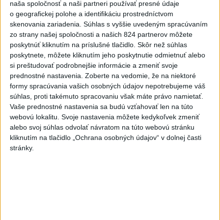
V Bratislave sa v druhom
naša spoločnosť a naši partneri používať presné údaje
štvrťroku predalo 652 nových
o geografickej polohe a identifikáciu prostredníctvom
bytov
skenovania zariadenia. Súhlas s vyššie uvedeným spracúvaním
zo strany našej spoločnosti a našich 824 partnerov môžete
dnes 15:10
poskytnúť kliknutím na príslušné tlačidlo. Skôr než súhlas
Na západe sú miestami vydané
poskytnete, môžete kliknutím jeho poskytnutie odmietnuť alebo
výstrahy prvého stupňa pred
si preštudovať podrobnejšie informácie a zmeniť svoje
prednostné nastavenia.
Zoberte na vedomie, že na niektoré
horúčavami
formy spracúvania vašich osobných údajov nepotrebujeme váš
dnes 11:21
súhlas, proti takémuto spracovaniu však máte právo namietať.
Slovenská miešaná štafeta
Vaše prednostné nastavenia sa budú vzťahovať len na túto
webovú lokalitu. Svoje nastavenia môžete kedykoľvek zmeniť
siedma, zlato pre Nemcov
alebo svoj súhlas odvolať návratom na túto webovú stránku
dnes 12:19
kliknutím na tlačidlo „Ochrana osobných údajov“ v dolnej časti
stránky.
Práve teraz
-
V druhom štvrťroku 2026 sa v nových bratislavských
15:08
projektoch
predalo 652 bytov. V porovnaní s prvým štvrťrokom,
počas ktorého sa predalo 742 bytov, to bolo menej o 12 %.
Viac