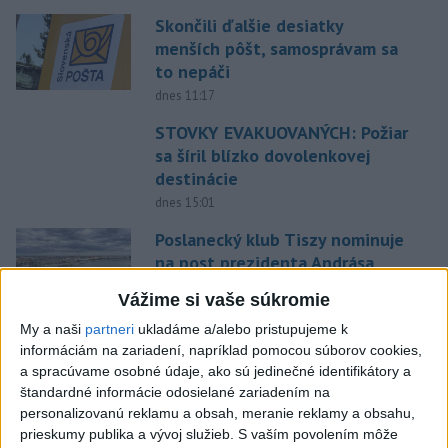
Skončili ďalšie desiatky
menších pôšt, samosprávam sa
to nepáči
dnes 11:17
STOVKY EVAKUOVANÝCH: Požiar
sa šíril blízko dovolenkovej
destinácie
dnes 15:01
Poslanecký klub Tiszy nominuje
na post prezidenta Andrása
Baku
Vážime si vaše súkromie
aktualizované
dnes 13:44
,
dnes 13:59
My a naši
partneri
ukladáme a/alebo pristupujeme k
Agrorezort: Aj vlani hospodárila
informáciám na zariadení, napríklad pomocou súborov cookies,
väčšina roľníkov na výmere do
a spracúvame osobné údaje, ako sú jedinečné identifikátory a
500 ha
štandardné informácie odosielané zariadením na
personalizovanú reklamu a obsah, meranie reklamy a obsahu,
dnes 12:27
prieskumy publika a vývoj služieb.
S vaším povolením môže