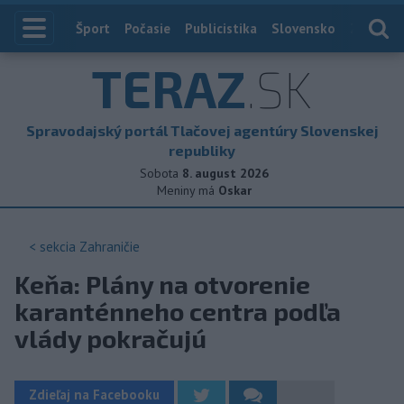
Index
Šport
Počasie
Publicistika
Slovensko
Zahranič
TERAZ
.SK
Spravodajský portál Tlačovej agentúry Slovenskej
republiky
Sobota
8. august 2026
Meniny má
Oskar
< sekcia
Zahraničie
Keňa: Plány na otvorenie
karanténneho centra podľa
vlády pokračujú
Zdieľaj na Facebooku