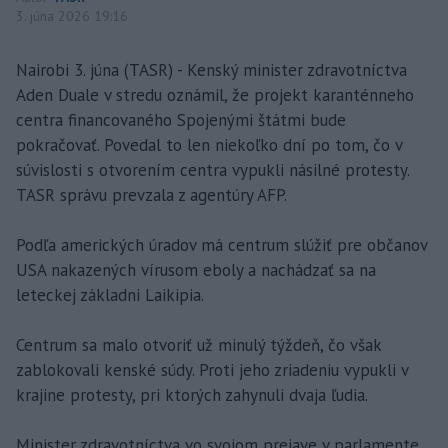
3. júna 2026 19:16
Nairobi 3. júna (TASR) - Kenský minister zdravotníctva
Aden Duale v stredu oznámil, že projekt karanténneho
centra financovaného Spojenými štátmi bude
pokračovať. Povedal to len niekoľko dní po tom, čo v
súvislosti s otvorením centra vypukli násilné protesty.
TASR správu prevzala z agentúry AFP.
Podľa amerických úradov má centrum slúžiť pre občanov
USA nakazených vírusom eboly a nachádzať sa na
leteckej základni Laikipia.
Centrum sa malo otvoriť už minulý týždeň, čo však
zablokovali kenské súdy. Proti jeho zriadeniu vypukli v
krajine protesty, pri ktorých zahynuli dvaja ľudia.
Minister zdravotníctva vo svojom prejave v parlamente