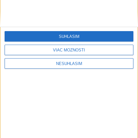
SÚHLASÍM
VIAC MOŽNOSTÍ
NESÚHLASÍM
....