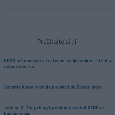
Prečítajte si aj:
KĽDR informovala o testovaní svojich rakiet, striel a
delostrelectva
Severná Kórea vypálila projektil do Žltého mora
Jonhap: Si Ťin-pching by mohol navštíviť KĽDR už
koncom mája