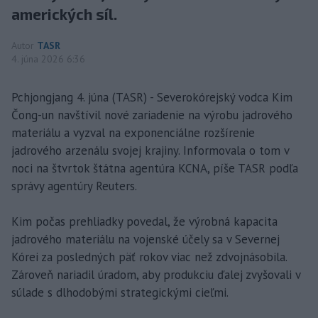
amerických síl.
Autor
TASR
4. júna 2026 6:36
Pchjongjang 4. júna (TASR) - Severokórejský vodca Kim
Čong-un navštívil nové zariadenie na výrobu jadrového
materiálu a vyzval na exponenciálne rozšírenie
jadrového arzenálu svojej krajiny. Informovala o tom v
noci na štvrtok štátna agentúra KCNA, píše TASR podľa
správy agentúry Reuters.
Kim počas prehliadky povedal, že výrobná kapacita
jadrového materiálu na vojenské účely sa v Severnej
Kórei za posledných päť rokov viac než zdvojnásobila.
Zároveň nariadil úradom, aby produkciu ďalej zvyšovali v
súlade s dlhodobými strategickými cieľmi.