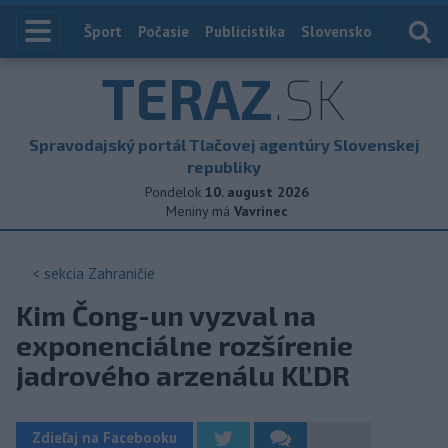
Index
Šport
Počasie
Publicistika
Slovensko
Zahranič
TERAZ
.SK
Spravodajský portál Tlačovej agentúry Slovenskej
republiky
Pondelok
10. august 2026
Meniny má
Vavrinec
< sekcia
Zahraničie
Kim Čong-un vyzval na
exponenciálne rozšírenie
jadrového arzenálu KĽDR
Zdieľaj na Facebooku