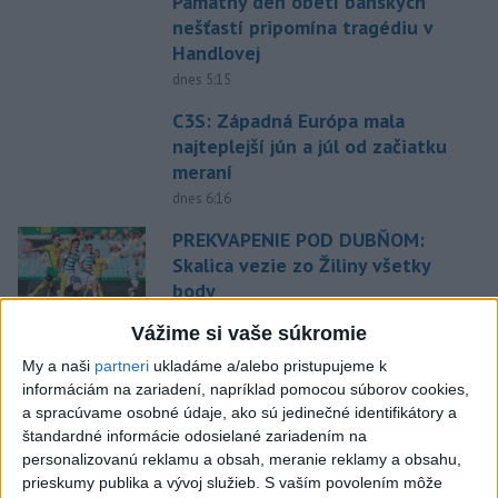
Pamätný deň obetí banských
nešťastí pripomína tragédiu v
Handlovej
dnes 5:15
C3S: Západná Európa mala
najteplejší jún a júl od začiatku
meraní
dnes 6:16
PREKVAPENIE POD DUBŇOM:
Skalica vezie zo Žiliny všetky
body
aktualizované
včera 19:00
,
včera 20:10
Vážime si vaše súkromie
Práve teraz
My a naši
partneri
ukladáme a/alebo pristupujeme k
informáciám na zariadení, napríklad pomocou súborov cookies,
-
Medvedicu útočiacu v nedeľu (9. 8.) na 42-ročného muža
07:03
a spracúvame osobné údaje, ako sú jedinečné identifikátory a
pri Turanoch
sa podarilo eliminovať. Na sociálnej sieti o tom
štandardné informácie odosielané zariadením na
informoval štátny tajomník ministerstva životného prostredia Filip
personalizovanú reklamu a obsah, meranie reklamy a obsahu,
Kuffa.
prieskumy publika a vývoj služieb.
S vaším povolením môže