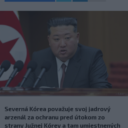
Severná Kórea považuje svoj jadrový
arzenál za ochranu pred útokom zo
strany Južnej Kórey a tam umiestnených