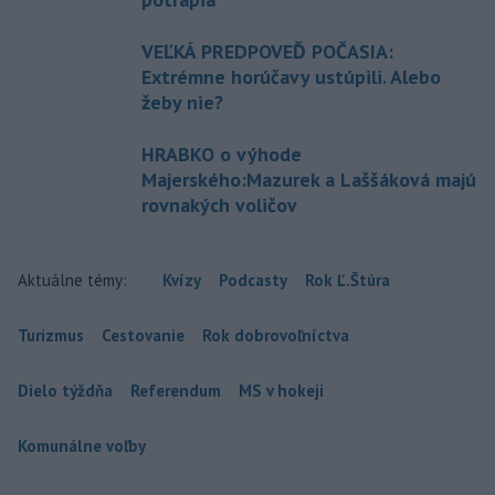
VEĽKÁ PREDPOVEĎ POČASIA:
Extrémne horúčavy ustúpili. Alebo
žeby nie?
HRABKO o výhode
Majerského:Mazurek a Laššáková majú
rovnakých voličov
Aktuálne témy:
Kvízy
Podcasty
Rok Ľ.Štúra
Turizmus
Cestovanie
Rok dobrovoľníctva
Dielo týždňa
Referendum
MS v hokeji
Komunálne voľby