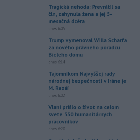
Tragická nehoda: Prevrátil sa
čln, zahynula žena a jej 5-
mesačná dcéra
dnes 6:05
Trump vymenoval Willa Scharfa
za nového právneho poradcu
Bieleho domu
dnes 6:14
Tajomníkom Najvyššej rady
národnej bezpečnosti v Iráne je
M. Rezáí
dnes 6:02
Vlani prišlo o život na celom
svete 350 humanitárnych
pracovníkov
dnes 6:20