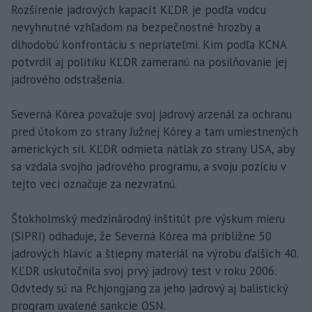
Rozšírenie jadrových kapacít KĽDR je podľa vodcu
nevyhnutné vzhľadom na bezpečnostné hrozby a
dlhodobú konfrontáciu s nepriateľmi. Kim podľa KCNA
potvrdil aj politiku KĽDR zameranú na posilňovanie jej
jadrového odstrašenia.
Severná Kórea považuje svoj jadrový arzenál za ochranu
pred útokom zo strany Južnej Kórey a tam umiestnených
amerických síl. KĽDR odmieta nátlak zo strany USA, aby
sa vzdala svojho jadrového programu, a svoju pozíciu v
tejto veci označuje za nezvratnú.
Štokholmský medzinárodný inštitút pre výskum mieru
(SIPRI) odhaduje, že Severná Kórea má približne 50
jadrových hlavíc a štiepny materiál na výrobu ďalších 40.
KĽDR uskutočnila svoj prvý jadrový test v roku 2006.
Odvtedy sú na Pchjongjang za jeho jadrový aj balistický
program uvalené sankcie OSN.