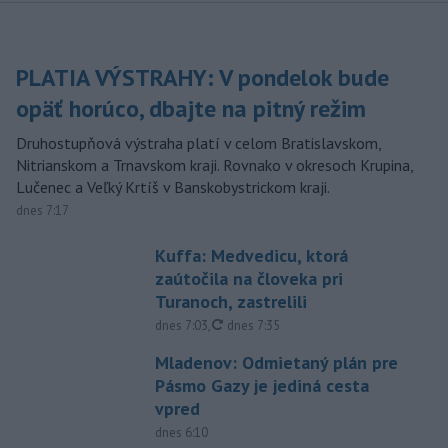
PLATIA VÝSTRAHY: V pondelok bude
opäť horúco, dbajte na pitný režim
Druhostupňová výstraha platí v celom Bratislavskom,
Nitrianskom a Trnavskom kraji. Rovnako v okresoch Krupina,
Lučenec a Veľký Krtíš v Banskobystrickom kraji.
dnes 7:17
Kuffa: Medvedicu, ktorá
zaútočila na človeka pri
Turanoch, zastrelili
aktualizované
dnes 7:03
,
dnes 7:35
Mladenov: Odmietaný plán pre
Pásmo Gazy je jediná cesta
vpred
dnes 6:10