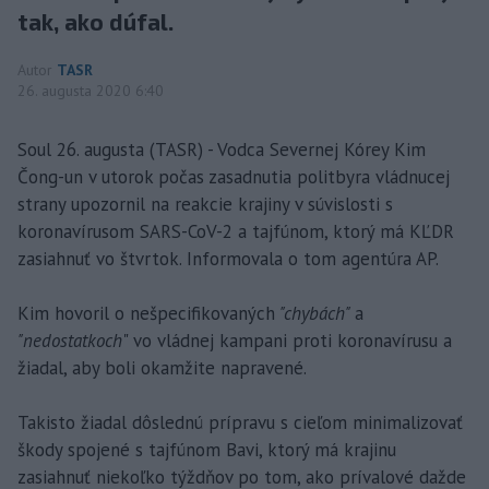
tak, ako dúfal.
Autor
TASR
26. augusta 2020 6:40
Soul 26. augusta (TASR) - Vodca Severnej Kórey Kim
Čong-un v utorok počas zasadnutia politbyra vládnucej
strany upozornil na reakcie krajiny v súvislosti s
koronavírusom SARS-CoV-2 a tajfúnom, ktorý má KĽDR
zasiahnuť vo štvrtok. Informovala o tom agentúra AP.
Kim hovoril o nešpecifikovaných
"chybách"
a
"nedostatkoch
" vo vládnej kampani proti koronavírusu a
žiadal, aby boli okamžite napravené.
Takisto žiadal dôslednú prípravu s cieľom minimalizovať
škody spojené s tajfúnom Bavi, ktorý má krajinu
zasiahnuť niekoľko týždňov po tom, ako prívalové dažde