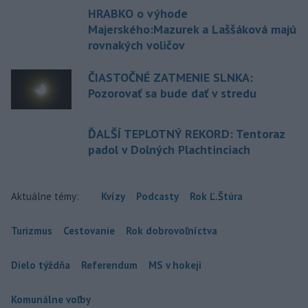
HRABKO o výhode
Majerského:Mazurek a Laššáková majú
rovnakých voličov
ČIASTOČNÉ ZATMENIE SLNKA:
Pozorovať sa bude dať v stredu
ĎALŠÍ TEPLOTNÝ REKORD: Tentoraz
padol v Dolných Plachtinciach
Aktuálne témy:
Kvízy
Podcasty
Rok Ľ.Štúra
Turizmus
Cestovanie
Rok dobrovoľníctva
Dielo týždňa
Referendum
MS v hokeji
Komunálne voľby