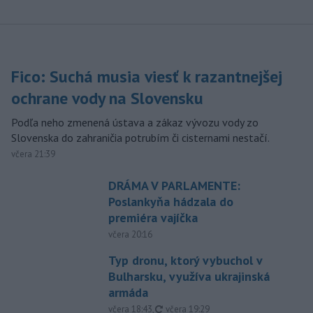
Fico: Suchá musia viesť k razantnejšej
ochrane vody na Slovensku
Podľa neho zmenená ústava a zákaz vývozu vody zo
Slovenska do zahraničia potrubím či cisternami nestačí.
včera 21:39
DRÁMA V PARLAMENTE:
Poslankyňa hádzala do
premiéra vajíčka
včera 20:16
Typ dronu, ktorý vybuchol v
Bulharsku, využíva ukrajinská
armáda
aktualizované
včera 18:43
,
včera 19:29