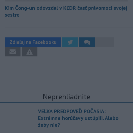
Kim Čong-un odovzdal v KĽDR časť právomocí svojej
sestre
Zdieľaj na Facebooku
Neprehliadnite
VEĽKÁ PREDPOVEĎ POČASIA:
Extrémne horúčavy ustúpili. Alebo
žeby nie?