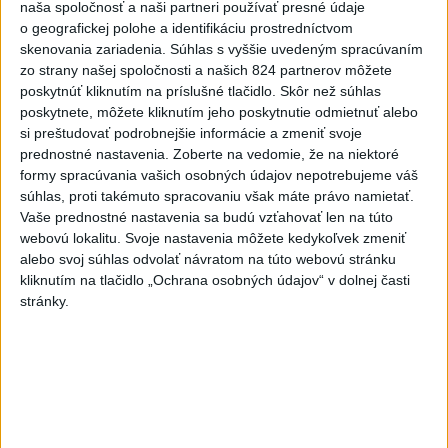
naša spoločnosť a naši partneri používať presné údaje
Na Skalke pri Kremnici
o geografickej polohe a identifikáciu prostredníctvom
zasahovali záchranári
skenovania zariadenia. Súhlas s vyššie uvedeným spracúvaním
včera 17:19
zo strany našej spoločnosti a našich 824 partnerov môžete
poskytnúť kliknutím na príslušné tlačidlo. Skôr než súhlas
Omán: Rokovania o
poskytnete, môžete kliknutím jeho poskytnutie odmietnuť alebo
Hormuzskom prielive sú
si preštudovať podrobnejšie informácie a zmeniť svoje
pozitívne a konštruktívne
prednostné nastavenia.
Zoberte na vedomie, že na niektoré
včera 19:24
formy spracúvania vašich osobných údajov nepotrebujeme váš
súhlas, proti takémuto spracovaniu však máte právo namietať.
STOVKY NASADENÝCH
Vaše prednostné nastavenia sa budú vzťahovať len na túto
HASIČOV: Zasahujú pri lesnom
webovú lokalitu. Svoje nastavenia môžete kedykoľvek zmeniť
požiari v Andalúzii
alebo svoj súhlas odvolať návratom na túto webovú stránku
včera 17:13
kliknutím na tlačidlo „Ochrana osobných údajov“ v dolnej časti
stránky.
Práve teraz
-
Okresný úrad (OÚ) Malacky vyhlásil v súvislosti s
21:43
požiarom
veľkého rozsahu vo Vojenskom obvode (VO) Záhorie
mimoriadnu situáciu. Jej vyhlásenie umožní v dotknutej lokalite
efektívnejšiu koordináciu nasadených síl a prostriedkov.