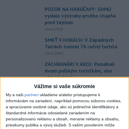
POZOR NA HARÚČAVY: SHMÚ
vydalo výstrahy prvého stupňa
pred teplom
včera 19:28
SMRŤ V HORÁCH: V Západných
Tatrách zomrel 76-ročný turista
včera 20:04
ZÁCHRANÁRI V AKCII: Pomáhali
dvom poľským turistkám, obe
utrpeli úrazy
včera 18:39
Vážime si vaše súkromie
NEŠŤASTNÝ PÁD:Záchranári
My a naši
partneri
ukladáme a/alebo pristupujeme k
pomáhali 25-ročnej žene,
informáciám na zariadení, napríklad pomocou súborov cookies,
a spracúvame osobné údaje, ako sú jedinečné identifikátory a
skončila v nemocnici
štandardné informácie odosielané zariadením na
včera 19:10
personalizovanú reklamu a obsah, meranie reklamy a obsahu,
MLADÍK VYPADOL Z FERRATY:
prieskumy publika a vývoj služieb.
S vaším povolením môže