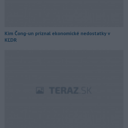
Kim Čong-un priznal ekonomické nedostatky v
KĽDR