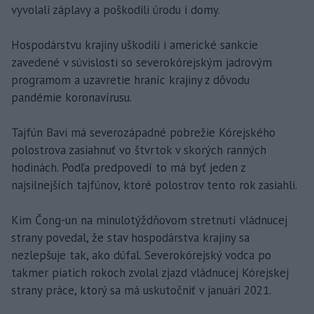
vyvolali záplavy a poškodili úrodu i domy.
Hospodárstvu krajiny uškodili i americké sankcie
zavedené v súvislosti so severokórejským jadrovým
programom a uzavretie hraníc krajiny z dôvodu
pandémie koronavírusu.
Tajfún Bavi má severozápadné pobrežie Kórejského
polostrova zasiahnuť vo štvrtok v skorých ranných
hodinách. Podľa predpovedí to má byť jeden z
najsilnejších tajfúnov, ktoré polostrov tento rok zasiahli.
Kim Čong-un na minulotýždňovom stretnutí vládnucej
strany povedal, že stav hospodárstva krajiny sa
nezlepšuje tak, ako dúfal. Severokórejský vodca po
takmer piatich rokoch zvolal zjazd vládnucej Kórejskej
strany práce, ktorý sa má uskutočniť v januári 2021.