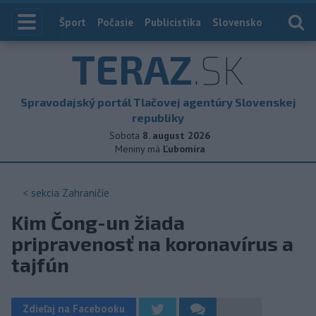
Index
Šport
Počasie
Publicistika
Slovensko
Zahranič
TERAZ
.SK
Spravodajský portál Tlačovej agentúry Slovenskej
republiky
Sobota
8. august 2026
Meniny má
Ľubomíra
< sekcia
Zahraničie
Kim Čong-un žiada
pripravenosť na koronavírus a
tajfún
Zdieľaj na Facebooku