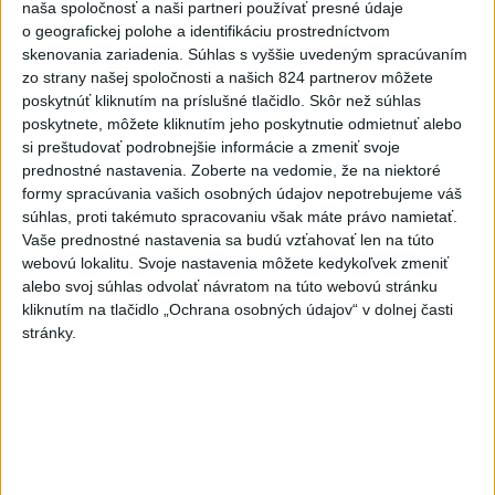
naša spoločnosť a naši partneri používať presné údaje
je tak ohrozených 450 miliónov eur z plánu obnovy.
o geografickej polohe a identifikáciu prostredníctvom
skenovania zariadenia. Súhlas s vyššie uvedeným spracúvaním
Viac
zo strany našej spoločnosti a našich 824 partnerov môžete
Videá a prenosy TASR TV
poskytnúť kliknutím na príslušné tlačidlo. Skôr než súhlas
poskytnete, môžete kliknutím jeho poskytnutie odmietnuť alebo
TK Ministra spravodlivosti SR B.
si preštudovať podrobnejšie informácie a zmeniť svoje
Suska
prednostné nastavenia.
Zoberte na vedomie, že na niektoré
formy spracúvania vašich osobných údajov nepotrebujeme váš
súhlas, proti takémuto spracovaniu však máte právo namietať.
Viac
Vaše prednostné nastavenia sa budú vzťahovať len na túto
Najčítanejšie
webovú lokalitu. Svoje nastavenia môžete kedykoľvek zmeniť
alebo svoj súhlas odvolať návratom na túto webovú stránku
6h
24h
7d
kliknutím na tlačidlo „Ochrana osobných údajov“ v dolnej časti
stránky.
Predstavitelia Mladého Hlasu podali
1
trestné oznámenie na I. Korčoka
2
Český herec Vladimír Polívka odmietol zaujímavé
filmové projekty