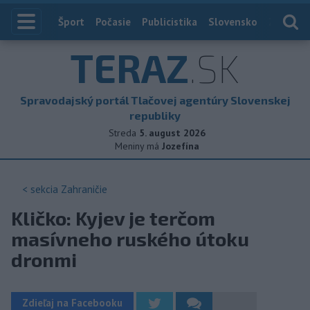
Index
Šport
Počasie
Publicistika
Slovensko
Zahranič
TERAZ
.SK
Spravodajský portál Tlačovej agentúry Slovenskej
republiky
Streda
5. august 2026
Meniny má
Jozefína
< sekcia
Zahraničie
Kličko: Kyjev je terčom
masívneho ruského útoku
dronmi
Zdieľaj na Facebooku