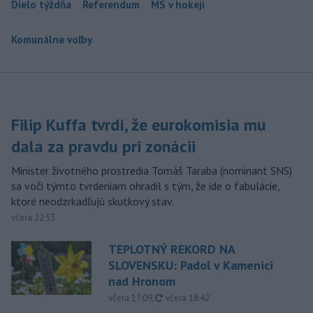
Dielo týždňa
Referendum
MS v hokeji
Komunálne voľby
Filip Kuffa tvrdí, že eurokomisia mu
dala za pravdu pri zonácii
Minister životného prostredia Tomáš Taraba (nominant SNS)
sa voči týmto tvrdeniam ohradil s tým, že ide o fabulácie,
ktoré neodzrkadľujú skutkový stav.
včera 22:53
TEPLOTNÝ REKORD NA
SLOVENSKU: Padol v Kamenici
nad Hronom
aktualizované
včera 17:09
,
včera 18:42