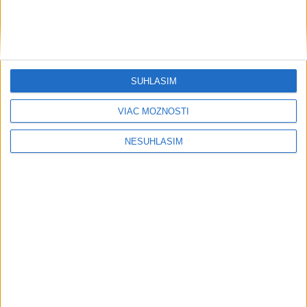
SÚHLASÍM
VIAC MOŽNOSTÍ
NESÚHLASÍM
....