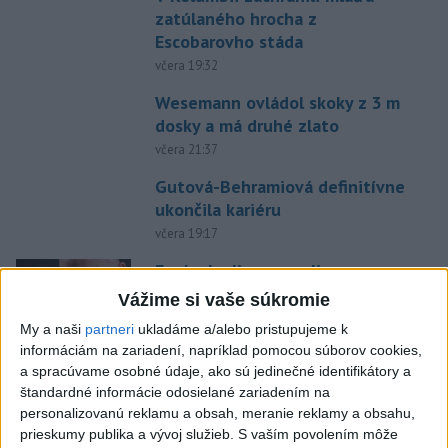
zatúlaného hrocha z
Escobarovho stáda
včera 19:32
Wesemann ovládol skoky z 3 m
dosky a má druhé zlato
včera 21:37
Gutová-Behramiová definitívne
ukončila kariéru
včera 19:17
Európske ligy vyzvali na
reformu riadenia FIFA
Vážime si vaše súkromie
včera 18:49
My a naši
partneri
ukladáme a/alebo pristupujeme k
informáciám na zariadení, napríklad pomocou súborov cookies,
Práve teraz
a spracúvame osobné údaje, ako sú jedinečné identifikátory a
štandardné informácie odosielané zariadením na
-
Štátny tajomník ministerstva životného prostredia Filip
22:44
personalizovanú reklamu a obsah, meranie reklamy a obsahu,
Kuffa tvrdí,
že mu Európska komisia (EK) dala za pravdu v súvislosti
prieskumy publika a vývoj služieb.
S vaším povolením môže
s vládnou pripomienkou k zonáciám národných parkov (NP) a naďalej