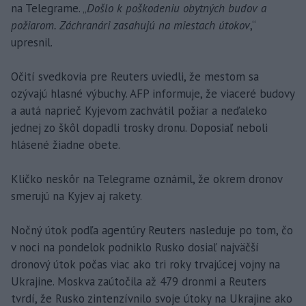
na Telegrame. „
Došlo k poškodeniu obytných budov a
požiarom. Záchranári zasahujú na miestach útokov
,“
upresnil.
Očití svedkovia pre Reuters uviedli, že mestom sa
ozývajú hlasné výbuchy. AFP informuje, že viaceré budovy
a autá naprieč Kyjevom zachvátil požiar a neďaleko
jednej zo škôl dopadli trosky dronu. Doposiaľ neboli
hlásené žiadne obete.
Kličko neskôr na Telegrame oznámil, že okrem dronov
smerujú na Kyjev aj rakety.
Nočný útok podľa agentúry Reuters nasleduje po tom, čo
v noci na pondelok podniklo Rusko dosiaľ najväčší
dronový útok počas viac ako tri roky trvajúcej vojny na
Ukrajine. Moskva zaútočila až 479 dronmi a Reuters
tvrdí, že Rusko zintenzívnilo svoje útoky na Ukrajine ako