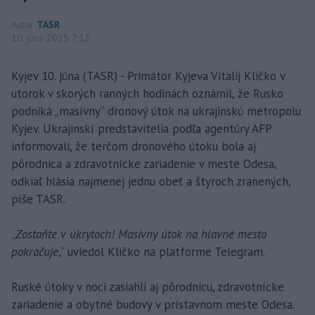
Autor
TASR
10. júna 2025 7:12
Kyjev 10. júna (TASR) - Primátor Kyjeva Vitalij Kličko v
utorok v skorých ranných hodinách oznámil, že Rusko
podniká „masívny“ dronový útok na ukrajinskú metropolu
Kyjev. Ukrajinskí predstavitelia podľa agentúry AFP
informovali, že terčom dronového útoku bola aj
pôrodnica a zdravotnícke zariadenie v meste Odesa,
odkiaľ hlásia najmenej jednu obeť a štyroch zranených,
píše TASR.
„
Zostaňte v úkrytoch! Masívny útok na hlavné mesto
pokračuje
,“ uviedol Kličko na platforme Telegram.
Ruské útoky v noci zasiahli aj pôrodnicu, zdravotnícke
zariadenie a obytné budovy v prístavnom meste Odesa.