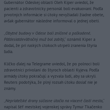
Gubernátor Odeskej oblasti Oleh Kiper uviedol, že
pacienti a zdravotnícky personál boli evakuovaní. Podľa
prvotných informácie si útoky nevyžiadali žiadne obete,
avšak gubernátor následne informoval o jednej obeti.
„
Obytné budovy v Odese boli zničené a poškodené.
Päťdesiatdeväťročný muž bol zabitý
,“ oznámil Kiper a
dodal, že pri ruských útokoch utrpeli zranenia štyria
ľudia.
Kličko ďalej na Telegrame uviedol, že po polnoci boli
zdravotníci privolaní do štyroch oblastí Kyjeva. Podľa
armády útoky pokračujú a vyzvala ľudí, aby sa ukryli.
Reuters podotýka, že plný rozsah útoku dosiaľ nie je
známy.
„
Nepriateľské drony súčasne útočia na viaceré časti mesta
,“
napísal šéf mestskej vojenskej správy Tymur Tkačenko