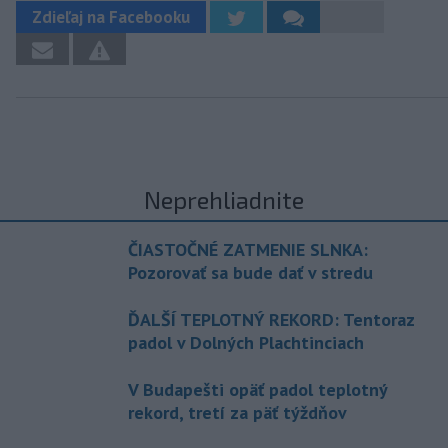
Zdieľaj na Facebooku
Neprehliadnite
ČIASTOČNÉ ZATMENIE SLNKA:
Pozorovať sa bude dať v stredu
ĎALŠÍ TEPLOTNÝ REKORD: Tentoraz
padol v Dolných Plachtinciach
V Budapešti opäť padol teplotný
rekord, tretí za päť týždňov