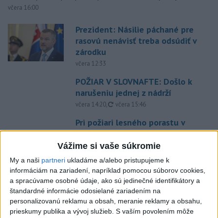
včera 16:00
Prezident: Násilie páchané pre
rasovú nenávisť treba odsúdiť v
zárodku
včera 12:33
POŽIAR V SLOVNAFTE: Došlo k
narušeniu jednej z nádrží
aktualizované
včera 14:20
,
včera 15:46
Pri požiari lesného porastu v
Trstíne zasahuje takmer 50
hasičov
Vážime si vaše súkromie
aktualizované
včera 20:21
,
včera 21:05
My a naši
partneri
ukladáme a/alebo pristupujeme k
informáciám na zariadení, napríklad pomocou súborov cookies,
A. Danko vylúčil, že by sa SNS
a spracúvame osobné údaje, ako sú jedinečné identifikátory a
pred voľbami spájala, avizuje
štandardné informácie odosielané zariadením na
zmeny
personalizovanú reklamu a obsah, meranie reklamy a obsahu,
včera 18:51
prieskumy publika a vývoj služieb.
S vaším povolením môže