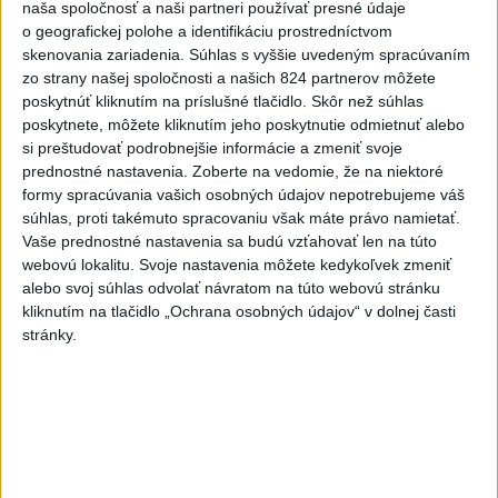
naša spoločnosť a naši partneri používať presné údaje
Senát USA schválil zákon o
o geografickej polohe a identifikáciu prostredníctvom
sankciách proti Rusku
skenovania zariadenia. Súhlas s vyššie uvedeným spracúvaním
aktualizované
včera 19:50
,
včera 20:20
zo strany našej spoločnosti a našich 824 partnerov môžete
poskytnúť kliknutím na príslušné tlačidlo. Skôr než súhlas
Magyar o kandidátoch na post
poskytnete, môžete kliknutím jeho poskytnutie odmietnuť alebo
prezidenta: Mená nebudú
si preštudovať podrobnejšie informácie a zmeniť svoje
prekvapením
prednostné nastavenia.
Zoberte na vedomie, že na niektoré
formy spracúvania vašich osobných údajov nepotrebujeme váš
včera 17:31
súhlas, proti takémuto spracovaniu však máte právo namietať.
Románsky palác na Spišskom
Vaše prednostné nastavenia sa budú vzťahovať len na túto
hrade sa podarilo staticky
webovú lokalitu. Svoje nastavenia môžete kedykoľvek zmeniť
alebo svoj súhlas odvolať návratom na túto webovú stránku
zabezpečiť
kliknutím na tlačidlo „Ochrana osobných údajov“ v dolnej časti
včera 18:00
stránky.
Slováci získali vo Vichy bronz,
Lacko: Rastú talentovaní hráči
včera 15:51
Slovenky remizovali v druhom
prípravnom dueli so Slovinkami