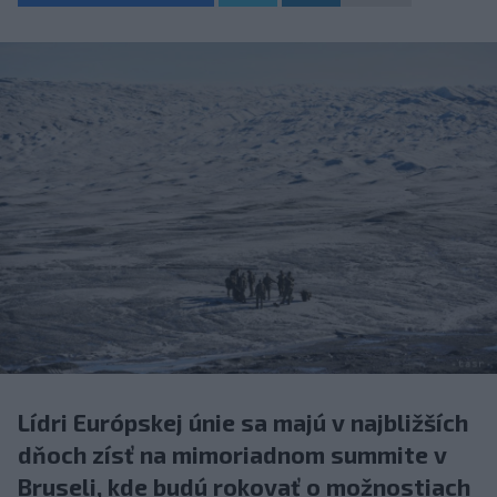
Lídri Európskej únie sa majú v najbližších
dňoch zísť na mimoriadnom summite v
Bruseli, kde budú rokovať o možnostiach