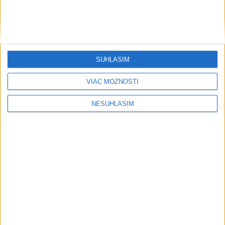
Padol v Kamenici nad Hronom
Filip Kuffa tvrdí, že eurokomisia mu
dala za pravdu pri zonácii
SÚHLASÍM
Pri horúčavách myslite aj na zvieratá.
Viete, kedy potrebujú pomoc?
VIAC MOŽNOSTÍ
ŠTIBRAVÁ: Štvrté miesto v silnej
NESÚHLASÍM
svetovej konkurencii je výborné
Šport
....