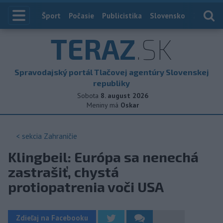
Index
Šport
Počasie
Publicistika
Slovensko
Zahranič
TERAZ
.SK
Spravodajský portál Tlačovej agentúry Slovenskej
republiky
Sobota
8. august 2026
Meniny má
Oskar
< sekcia
Zahraničie
Klingbeil: Európa sa nenechá
zastrašiť, chystá
protiopatrenia voči USA
Zdieľaj na Facebooku