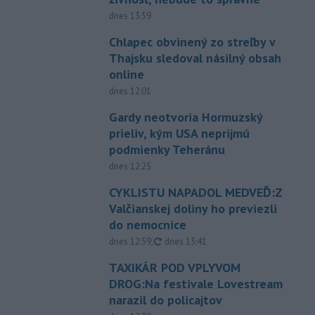
dnes 13:59
Chlapec obvinený zo streľby v
Thajsku sledoval násilný obsah
online
dnes 12:01
Gardy neotvoria Hormuzský
prieliv, kým USA neprijmú
podmienky Teheránu
dnes 12:25
CYKLISTU NAPADOL MEDVEĎ:Z
Valčianskej doliny ho previezli
do nemocnice
aktualizované
dnes 12:59
,
dnes 13:41
TAXIKÁR POD VPLYVOM
DROG:Na festivale Lovestream
narazil do policajtov