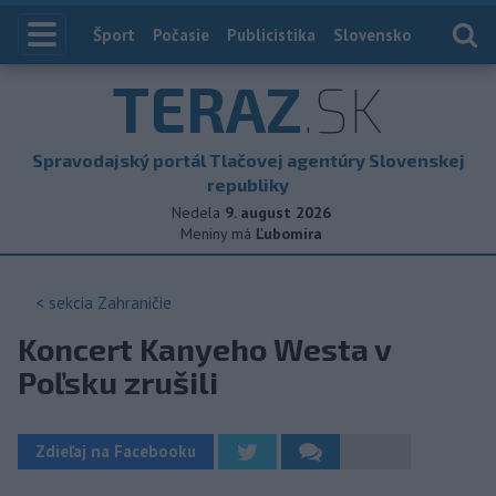
Index
Šport
Počasie
Publicistika
Slovensko
Zahranič
TERAZ
.SK
Spravodajský portál Tlačovej agentúry Slovenskej
republiky
Nedela
9. august 2026
Meniny má
Ľubomíra
< sekcia
Zahraničie
Koncert Kanyeho Westa v
Poľsku zrušili
Zdieľaj na Facebooku