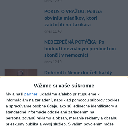
dnes 12:30
POKUS O VRAŽDU: Polícia
obvinila mladíkov, ktorí
zaútočili na taxikára
dnes 11:40
NEBEZPEČNÁ POTÝČKA: Po
bodnutí neznámym predmetom
skončil v nemocnici
dnes 12:10
Dobrindt: Nemecko čelí každý
deň útokom v hybridnej vojne
Vážime si vaše súkromie
dnes 14:30
My a naši
partneri
ukladáme a/alebo pristupujeme k
Jörgensen je na ceste do
informáciám na zariadení, napríklad pomocou súborov cookies,
Štrasburgu, Chelsea ho posiela
a spracúvame osobné údaje, ako sú jedinečné identifikátory a
na hosťovanie
štandardné informácie odosielané zariadením na
personalizovanú reklamu a obsah, meranie reklamy a obsahu,
dnes 15:24
prieskumy publika a vývoj služieb.
S vaším povolením môže