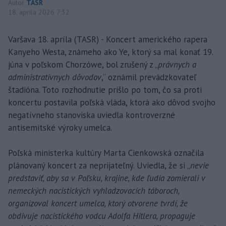
Autor
TASR
18. apríla 2026 7:32
Varšava 18. apríla (TASR) - Koncert amerického rapera
Kanyeho Westa, známeho ako Ye, ktorý sa mal konať 19.
júna v poľskom Chorzówe, bol zrušený z „
právnych a
administratívnych dôvodov
,“ oznámil prevádzkovateľ
štadióna. Toto rozhodnutie prišlo po tom, čo sa proti
koncertu postavila poľská vláda, ktorá ako dôvod svojho
negatívneho stanoviska uviedla kontroverzné
antisemitské výroky umelca.
Poľská ministerka kultúry Marta Cienkowská označila
plánovaný koncert za neprijateľný. Uviedla, že si „
nevie
predstaviť, aby sa v Poľsku, krajine, kde ľudia zomierali v
nemeckých nacistických vyhladzovacích táboroch,
organizoval koncert umelca, ktorý otvorene tvrdí, že
obdivuje nacistického vodcu Adolfa Hitlera, propaguje