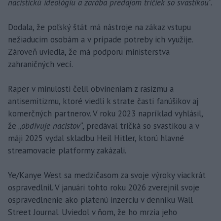
nacistickú ideológiu a zarába predajom tričiek so svastikou
“.
Dodala, že poľský štát má nástroje na zákaz vstupu
nežiaducim osobám a v prípade potreby ich využije.
Zároveň uviedla, že má podporu ministerstva
zahraničných vecí.
Raper v minulosti čelil obvineniam z rasizmu a
antisemitizmu, ktoré viedli k strate časti fanúšikov aj
komerčných partnerov. V roku 2023 napríklad vyhlásil,
že „
obdivuje nacistov
“, predával tričká so svastikou a v
máji 2025 vydal skladbu Heil Hitler, ktorú hlavné
streamovacie platformy zakázali.
Ye/Kanye West sa medzičasom za svoje výroky viackrát
ospravedlnil. V januári tohto roku 2026 zverejnil svoje
ospravedlnenie ako platenú inzerciu v denníku Wall
Street Journal. Uviedol v ňom, že ho mrzia jeho