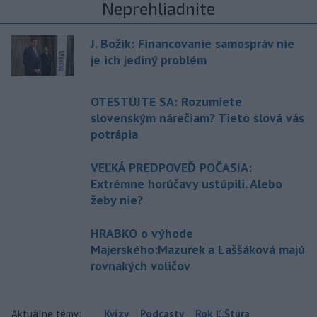
Neprehliadnite
J. Božik: Financovanie samospráv nie
je ich jediný problém
OTESTUJTE SA: Rozumiete
slovenským nárečiam? Tieto slová vás
potrápia
VEĽKÁ PREDPOVEĎ POČASIA:
Extrémne horúčavy ustúpili. Alebo
žeby nie?
HRABKO o výhode
Majerského:Mazurek a Laššáková majú
rovnakých voličov
Aktuálne témy:
Kvízy
Podcasty
Rok Ľ.Štúra