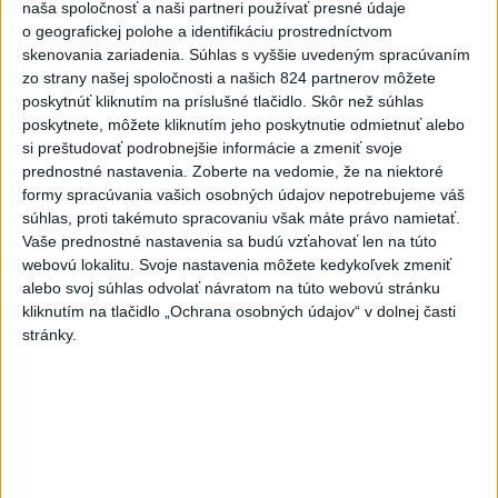
Práve teraz
naša spoločnosť a naši partneri používať presné údaje
o geografickej polohe a identifikáciu prostredníctvom
-
Pápež Lev XIV. v nedeľu vyzval na vytvorenie
14:30
skenovania zariadenia. Súhlas s vyššie uvedeným spracúvaním
humanitárnych
koridorov pre civilistov zasiahnutých vojnou v
zo strany našej spoločnosti a našich 824 partnerov môžete
Sudáne, v ktorej zahynuli desaťtisíce ľudí a milióny sú vysídlené.
poskytnúť kliknutím na príslušné tlačidlo. Skôr než súhlas
poskytnete, môžete kliknutím jeho poskytnutie odmietnuť alebo
Viac
si preštudovať podrobnejšie informácie a zmeniť svoje
Videá a prenosy TASR TV
prednostné nastavenia.
Zoberte na vedomie, že na niektoré
formy spracúvania vašich osobných údajov nepotrebujeme váš
Deväť Slovákov zabojuje na ME v Paríži
súhlas, proti takémuto spracovaniu však máte právo namietať.
Vaše prednostné nastavenia sa budú vzťahovať len na túto
o čo najlepšie výsledky
webovú lokalitu. Svoje nastavenia môžete kedykoľvek zmeniť
alebo svoj súhlas odvolať návratom na túto webovú stránku
Viac
kliknutím na tlačidlo „Ochrana osobných údajov“ v dolnej časti
Najčítanejšie
stránky.
6h
24h
7d
DRÁMA V PARLAMENTE: Poslankyňa
1
hádzala do premiéra vajíčka