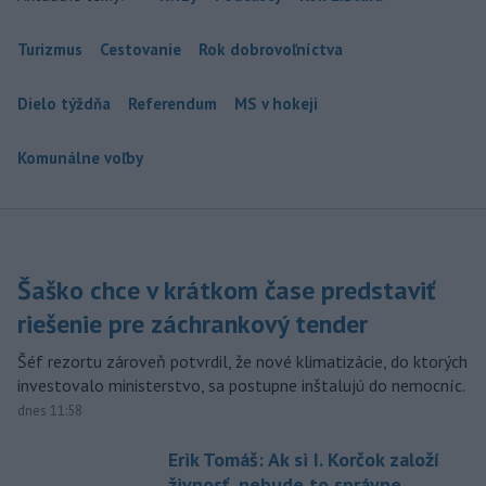
Turizmus
Cestovanie
Rok dobrovoľníctva
Dielo týždňa
Referendum
MS v hokeji
Komunálne voľby
Šaško chce v krátkom čase predstaviť
riešenie pre záchrankový tender
Šéf rezortu zároveň potvrdil, že nové klimatizácie, do ktorých
investovalo ministerstvo, sa postupne inštalujú do nemocníc.
dnes 11:58
Erik Tomáš: Ak si I. Korčok založí
živnosť, nebude to správne