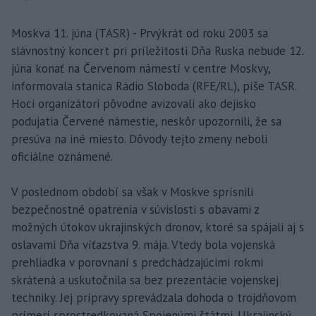
Moskva 11. júna (TASR) - Prvýkrát od roku 2003 sa
slávnostný koncert pri príležitosti Dňa Ruska nebude 12.
júna konať na Červenom námestí v centre Moskvy,
informovala stanica Rádio Sloboda (RFE/RL), píše TASR.
Hoci organizátori pôvodne avizovali ako dejisko
podujatia Červené námestie, neskôr upozornili, že sa
presúva na iné miesto. Dôvody tejto zmeny neboli
oficiálne oznámené.
V poslednom období sa však v Moskve sprísnili
bezpečnostné opatrenia v súvislosti s obavami z
možných útokov ukrajinských dronov, ktoré sa spájali aj s
oslavami Dňa víťazstva 9. mája. Vtedy bola vojenská
prehliadka v porovnaní s predchádzajúcimi rokmi
skrátená a uskutočnila sa bez prezentácie vojenskej
techniky. Jej prípravy sprevádzala dohoda o trojdňovom
prímerí sprostredkovaná Spojenými štátmi. Ukrajinský