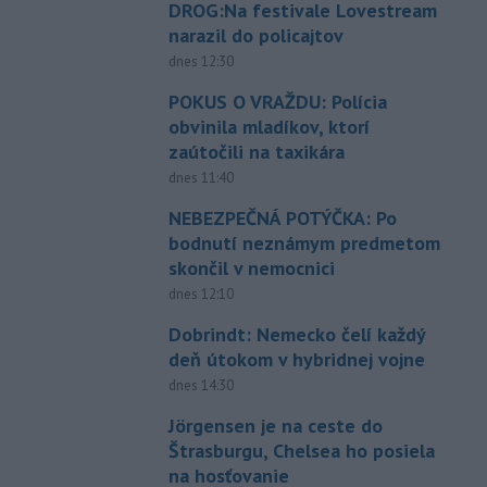
DROG:Na festivale Lovestream
narazil do policajtov
dnes 12:30
POKUS O VRAŽDU: Polícia
obvinila mladíkov, ktorí
zaútočili na taxikára
dnes 11:40
NEBEZPEČNÁ POTÝČKA: Po
bodnutí neznámym predmetom
skončil v nemocnici
dnes 12:10
Dobrindt: Nemecko čelí každý
deň útokom v hybridnej vojne
dnes 14:30
Jörgensen je na ceste do
Štrasburgu, Chelsea ho posiela
na hosťovanie