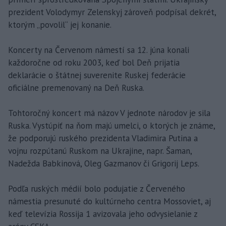
prezident Volodymyr Zelenskyj zároveň podpísal dekrét,
ktorým „povolil“ jej konanie.
Koncerty na Červenom námestí sa 12. júna konali
každoročne od roku 2003, keď bol Deň prijatia
deklarácie o štátnej suverenite Ruskej federácie
oficiálne premenovaný na Deň Ruska.
Tohtoročný koncert má názov V jednote národov je sila
Ruska. Vystúpiť na ňom majú umelci, o ktorých je známe,
že podporujú ruského prezidenta Vladimira Putina a
vojnu rozpútanú Ruskom na Ukrajine, napr. Šaman,
Nadežda Babkinová, Oleg Gazmanov či Grigorij Leps.
Podľa ruských médií bolo podujatie z Červeného
námestia presunuté do kultúrneho centra Mossoviet, aj
keď televízia Rossija 1 avizovala jeho odvysielanie z