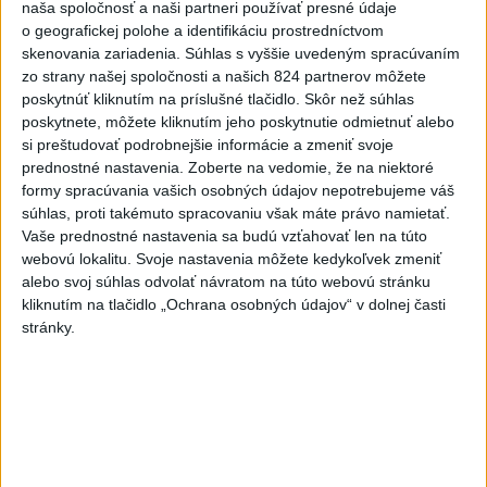
naša spoločnosť a naši partneri používať presné údaje
hádzala do premiéra vajíčka
o geografickej polohe a identifikáciu prostredníctvom
skenovania zariadenia. Súhlas s vyššie uvedeným spracúvaním
2
Darina Pačutová pomáha pacientom vo Vranove nad
zo strany našej spoločnosti a našich 824 partnerov môžete
Topľou slovom
poskytnúť kliknutím na príslušné tlačidlo. Skôr než súhlas
poskytnete, môžete kliknutím jeho poskytnutie odmietnuť alebo
3
CYKLISTU NAPADOL MEDVEĎ:Z Valčianskej doliny ho
si preštudovať podrobnejšie informácie a zmeniť svoje
previezli do nemocnice
prednostné nastavenia.
Zoberte na vedomie, že na niektoré
formy spracúvania vašich osobných údajov nepotrebujeme váš
4
Skončili ďalšie desiatky menších pôšt, samosprávam sa
súhlas, proti takémuto spracovaniu však máte právo namietať.
to nepáči
Vaše prednostné nastavenia sa budú vzťahovať len na túto
webovú lokalitu. Svoje nastavenia môžete kedykoľvek zmeniť
5
Festival Lovestream 2026 pokračuje, druhý deň zakončil
alebo svoj súhlas odvolať návratom na túto webovú stránku
Robbie Williams
kliknutím na tlačidlo „Ochrana osobných údajov“ v dolnej časti
stránky.
6
OTESTUJTE SA: Rozumiete slovenským nárečiam? Tieto
slová vás potrápia
7
Najmenej 21 mŕtvych po zrážke dvoch autobusov na juhu
Nigeru