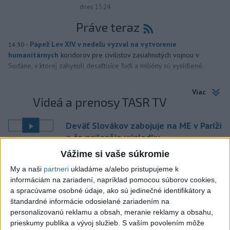
dnes 15:24
Práve teraz
-
Pápež Lev XIV. v nedeľu vyzval na vytvorenie
14:30
humanitárnych
koridorov pre civilistov zasiahnutých vojnou v
Sudáne, v ktorej zahynuli desaťtisíce ľudí a milióny sú vysídlené.
Viac
Videá a prenosy TASR TV
Deväť Slovákov zabojuje na ME v Paríži
o čo najlepšie výsledky
Vážime si vaše súkromie
Viac
My a naši
partneri
ukladáme a/alebo pristupujeme k
Najčítanejšie
informáciám na zariadení, napríklad pomocou súborov cookies,
a spracúvame osobné údaje, ako sú jedinečné identifikátory a
6h
24h
7d
štandardné informácie odosielané zariadením na
personalizovanú reklamu a obsah, meranie reklamy a obsahu,
DRÁMA V PARLAMENTE: Poslankyňa
1
prieskumy publika a vývoj služieb.
S vaším povolením môže