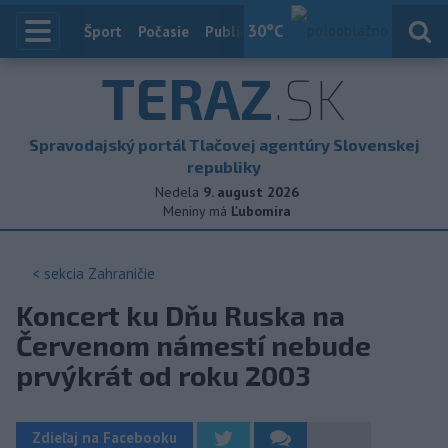
30
°C
Index
Šport
Počasie
Publicistika
Slovensko
Zahranič
TERAZ
.SK
Spravodajský portál Tlačovej agentúry Slovenskej
republiky
Nedela
9. august 2026
Meniny má
Ľubomíra
< sekcia
Zahraničie
Koncert ku Dňu Ruska na
Červenom námestí nebude
prvýkrát od roku 2003
Zdieľaj na Facebooku