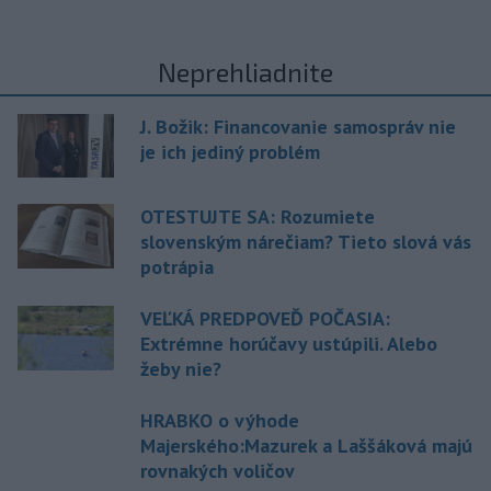
Neprehliadnite
J. Božik: Financovanie samospráv nie
je ich jediný problém
OTESTUJTE SA: Rozumiete
slovenským nárečiam? Tieto slová vás
potrápia
VEĽKÁ PREDPOVEĎ POČASIA:
Extrémne horúčavy ustúpili. Alebo
žeby nie?
HRABKO o výhode
Majerského:Mazurek a Laššáková majú
rovnakých voličov