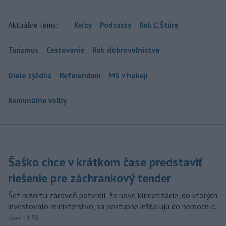
Aktuálne témy:
Kvízy
Podcasty
Rok Ľ.Štúra
Turizmus
Cestovanie
Rok dobrovoľníctva
Dielo týždňa
Referendum
MS v hokeji
Komunálne voľby
Šaško chce v krátkom čase predstaviť
riešenie pre záchrankový tender
Šéf rezortu zároveň potvrdil, že nové klimatizácie, do ktorých
investovalo ministerstvo, sa postupne inštalujú do nemocníc.
dnes 11:58