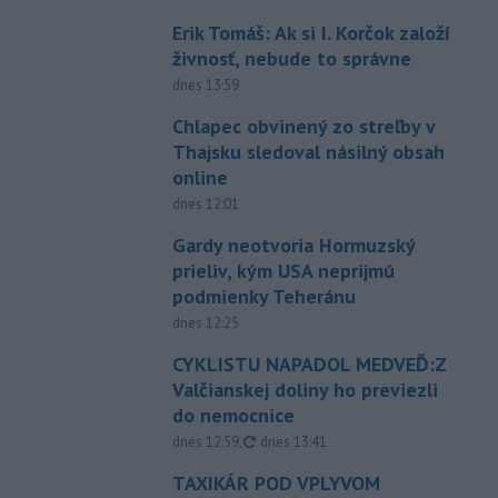
Erik Tomáš: Ak si I. Korčok založí
živnosť, nebude to správne
dnes 13:59
Chlapec obvinený zo streľby v
Thajsku sledoval násilný obsah
online
dnes 12:01
Gardy neotvoria Hormuzský
prieliv, kým USA neprijmú
podmienky Teheránu
dnes 12:25
CYKLISTU NAPADOL MEDVEĎ:Z
Valčianskej doliny ho previezli
do nemocnice
aktualizované
dnes 12:59
,
dnes 13:41
TAXIKÁR POD VPLYVOM