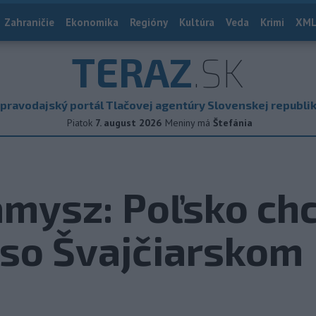
Zahraničie
Ekonomika
Regióny
Kultúra
Veda
Krimi
XML
TERAZ
.SK
pravodajský portál Tlačovej agentúry Slovenskej republi
Piatok
7. august 2026
Meniny má
Štefánia
mysz: Poľsko chc
 so Švajčiarskom