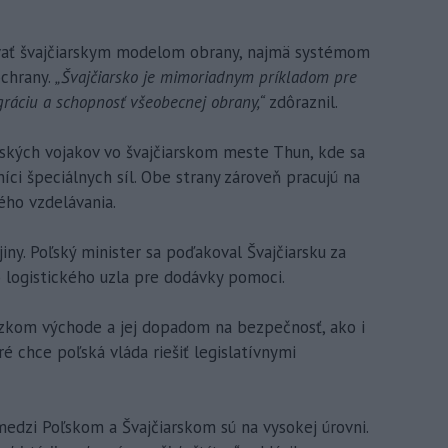
ovať švajčiarskym modelom obrany, najmä systémom
ochrany.
„Švajčiarsko je mimoriadnym príkladom pre
gráciu a schopnosť všeobecnej obrany,“
zdôraznil.
ľských vojakov vo švajčiarskom meste Thun, kde sa
níci špeciálnych síl. Obe strany zároveň pracujú na
ého vzdelávania.
ny. Poľský minister sa poďakoval Švajčiarsku za
logistického uzla pre dodávky pomoci.
Blízkom východe a jej dopadom na bezpečnosť, ako i
 chce poľská vláda riešiť legislatívnymi
medzi Poľskom a Švajčiarskom sú na vysokej úrovni.