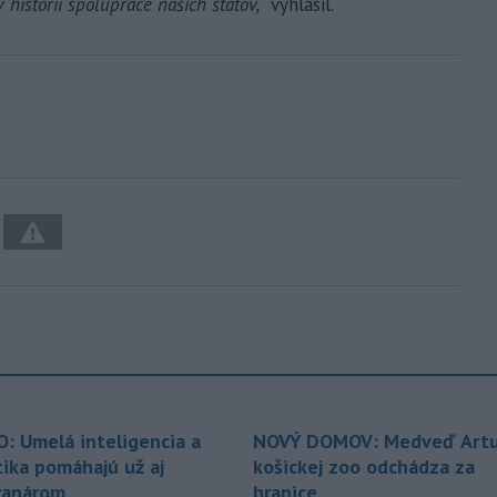
 histórii spolupráce našich štátov,“
vyhlásil.
O: Umelá inteligencia a
NOVÝ DOMOV: Medveď Artu
tika pomáhajú už aj
košickej zoo odchádza za
ranárom
hranice