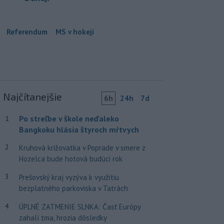
Referendum
MS v hokeji
Najčítanejšie
6h
24h
7d
Po streľbe v škole neďaleko
1
Bangkoku hlásia štyroch mŕtvych
2
Kruhová križovatka v Poprade v smere z
Hozelca bude hotová budúci rok
3
Prešovský kraj vyzýva k využitiu
bezplatného parkoviska v Tatrách
4
ÚPLNÉ ZATMENIE SLNKA: Časť Európy
zahalí tma, hrozia dôsledky