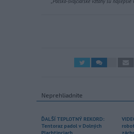
„Poľsko-švajčiarske vzťahy sú najlepšie v
Neprehliadnite
ĎALŠÍ TEPLOTNÝ REKORD:
VIDE
Tentoraz padol v Dolných
robo
Plachtinciach
zách