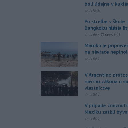
boli údajne v kuklá
dnes 9:46
Po streľbe v škole
Bangkoku hlásia š
aktualizované
dnes 6:34
,
dnes 8:13
Maroko je priprave
na návrate neplno
dnes 6:32
V Argentíne protes
návrhu zákona o 
vlastníctve
dnes 8:17
V prípade zmiznuti
Mexiku zatkli býv
dnes 6:22