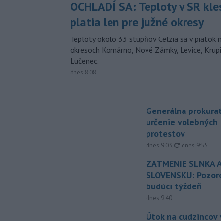
OCHLADÍ SA: Teploty v SR kle
platia len pre južné okresy
Teploty okolo 33 stupňov Celzia sa v piatok 
okresoch Komárno, Nové Zámky, Levice, Krupin
Lučenec.
dnes 8:08
Generálna prokurat
určenie volebných
protestov
aktualizované
dnes 9:03
,
dnes 9:55
ZATMENIE SLNKA A
SLOVENSKU: Pozoro
budúci týždeň
dnes 9:40
Útok na cudzincov v