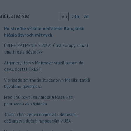
ajčítanejšie
6h
24h
7d
Po streľbe v škole neďaleko Bangkoku
hlásia štyroch mŕtvych
ÚPLNÉ ZATMENIE SLNKA: Časť Európy zahalí
tma, hrozia dôsledky
Afganec, ktorý v Mníchove vrazil autom do
davu, dostal TREST
V prípade zmiznutia študentov v Mexiku zatkli
bývalého guvernéra
Pred 150 rokmi sa narodila Mata Hari,
popravená ako špiónka
Trump chce znovu obmedziť udeľovanie
občianstva deťom narodeným v USA