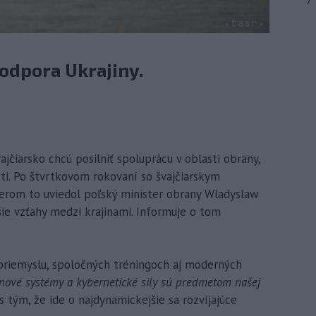
7
odpora Ukrajiny.
ajčiarsko chcú posilniť spoluprácu v oblasti obrany,
i. Po štvrtkovom rokovaní so švajčiarskym
rom to uviedol poľský minister obrany Wladyslaw
šie vzťahy medzi krajinami. Informuje o tom
 priemyslu, spoločných tréningoch aj moderných
onové systémy a kybernetické sily sú predmetom našej
 tým, že ide o najdynamickejšie sa rozvíjajúce