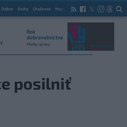
 Odber
Knihy
Útulkovo
Magazín
News Now
Archív
TASR
Rok
dobrovoľníctva
ky
Všetky správy
e posilniť