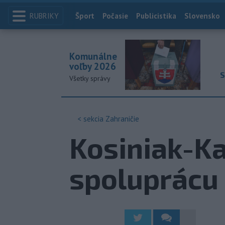
RUBRIKY
Index
Šport
Počasie
Publicistika
Slovensko
Komunálne
voľby 2026
S
Všetky správy
< sekcia
Zahraničie
Kosiniak-Ka
spoluprácu