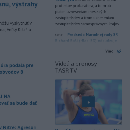
snú, výstrahy
protestov prokurátora, a to proti
piatim uzneseniam mestských
zastupiteľstiev a trom uzneseniam
môžu vyskytnúť v
zastupiteľstiev samosprávnych krajov.
a, Veľký Krtíš a
-
Predseda Národnej rady SR
08:41
Richard Raši (Hlas-SD) odsudzuje
útok na
mladých ľudí zo zahraničia,
Viac
ktorý sa stal v Nitre. Verí, že polícia
páchateľov nájde a za tento čin
Videá a prenosy
úra podala pre
ponesú následky.
TASR TV
 obvodov 8
-
Teploty na Slovensku v
08:08
piatok klesnú. Výstrahy prvého
stupňa platia
len pre južné okresy.
Informuje o tom Slovenský
J NA
hydrometeorologický ústav (SHMÚ) na
vať sa bude dať
svojom webe. V Košickom kraji varuje
pred silným vetrom.
-
Japonsko nariadilo evakuáciu
07:10
 Nitre: Agresori
približne 260.000 obyvateľov