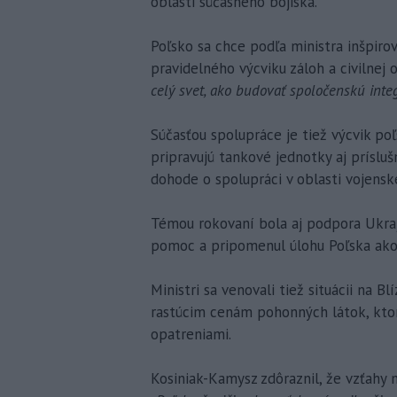
oblasti súčasného bojiska.
Poľsko sa chce podľa ministra inšpir
pravidelného výcviku záloh a civilnej 
celý svet, ako budovať spoločenskú inte
Súčasťou spolupráce je tiež výcvik po
pripravujú tankové jednotky aj prísluš
dohode o spolupráci v oblasti vojensk
Témou rokovaní bola aj podpora Ukraji
pomoc a pripomenul úlohu Poľska ako 
Ministri sa venovali tiež situácii na 
rastúcim cenám pohonných látok, ktoré
opatreniami.
Kosiniak-Kamysz zdôraznil, že vzťahy 