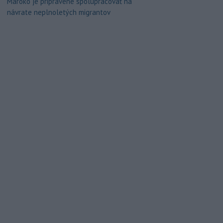
Maroko je pripravené spolupracovať na
návrate neplnoletých migrantov