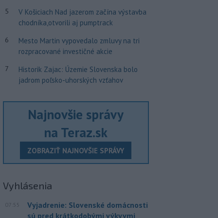
5
V Košiciach Nad jazerom začína výstavba
chodníka,otvorili aj pumptrack
6
Mesto Martin vypovedalo zmluvy na tri
rozpracované investičné akcie
7
Historik Zajac: Územie Slovenska bolo
jadrom poľsko-uhorských vzťahov
Najnovšie správy
na Teraz.sk
ZOBRAZIŤ NAJNOVŠIE SPRÁVY
Vyhlásenia
Vyjadrenie: Slovenské domácnosti
07:55
sú pred krátkodobými výkyvmi