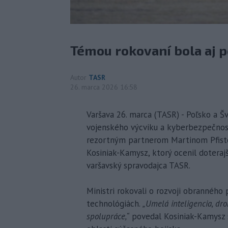
Témou rokovaní bola aj p
Autor
TASR
26. marca 2026 16:58
Varšava 26. marca (TASR) - Poľsko a Šv
vojenského výcviku a kyberbezpečnost
rezortným partnerom Martinom Pfiste
Kosiniak-Kamysz, ktorý ocenil doteraj
varšavský spravodajca TASR.
Ministri rokovali o rozvoji obranného
technológiách.
„Umelá inteligencia, dr
spolupráce,“
povedal Kosiniak-Kamysz s