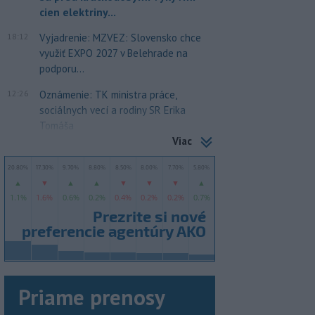
cien elektriny...
18:12
Vyjadrenie: MZVEZ: Slovensko chce
využiť EXPO 2027 v Belehrade na
podporu...
12:26
Oznámenie: TK ministra práce,
sociálnych vecí a rodiny SR Erika
Tomáša
Viac
Priame prenosy