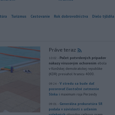
túra
Turizmus
Cestovanie
Rok dobrovoľníctva
Dielo týždňa
Práve teraz
-
Počet potvrdených prípadov
10:02
nákazy vírusovým ochorením
ebola
v Konžskej demokratickej republike
(KDR) presiahol hranicu 4000.
-
V stredu sa bude dať
09:24
pozorovať čiastočné zatmenie
Slnka i
maximum roja Perzeidy
-
Generálna prokuratúra SR
09:01
podala v súvislosti s určením
volebných
obvodov celkovo osem