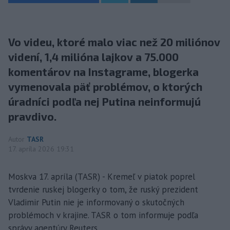
Vo videu, ktoré malo viac než 20 miliónov
videní, 1,4 milióna lajkov a 75.000
komentárov na Instagrame, blogerka
vymenovala päť problémov, o ktorých
úradníci podľa nej Putina neinformujú
pravdivo.
Autor
TASR
17. apríla 2026 19:31
Moskva 17. apríla (TASR) - Kremeľ v piatok poprel
tvrdenie ruskej blogerky o tom, že ruský prezident
Vladimir Putin nie je informovaný o skutočných
problémoch v krajine. TASR o tom informuje podľa
správy agentúry Reuters.