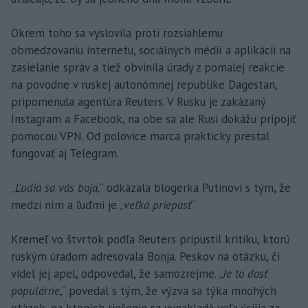
Okrem toho sa vyslovila proti rozsiahlemu
obmedzovaniu internetu, sociálnych médií a aplikácii na
zasielanie správ a tiež obvinila úrady z pomalej reakcie
na povodne v ruskej autonómnej republike Dagestan,
pripomenula agentúra Reuters. V Rusku je zakázaný
Instagram a Facebook, na obe sa ale Rusi dokážu pripojiť
pomocou VPN. Od polovice marca prakticky prestal
fungovať aj Telegram.
„
Ľudia sa vás boja,
“ odkázala blogerka Putinovi s tým, že
medzi ním a ľuďmi je „
veľká priepasť
“.
Kremeľ vo štvrtok podľa Reuters pripustil kritiku, ktorú
ruským úradom adresovala Bonja. Peskov na otázku, či
videl jej apel, odpovedal, že samozrejme. „
Je to dosť
populárne
,“ povedal s tým, že výzva sa týka mnohých