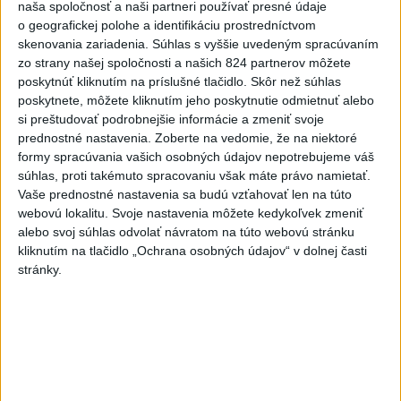
naša spoločnosť a naši partneri používať presné údaje
o geografickej polohe a identifikáciu prostredníctvom
Magyar o kandidátoch na post
skenovania zariadenia. Súhlas s vyššie uvedeným spracúvaním
prezidenta: Mená nebudú
zo strany našej spoločnosti a našich 824 partnerov môžete
prekvapením
poskytnúť kliknutím na príslušné tlačidlo. Skôr než súhlas
včera 17:31
poskytnete, môžete kliknutím jeho poskytnutie odmietnuť alebo
si preštudovať podrobnejšie informácie a zmeniť svoje
Románsky palác na Spišskom
prednostné nastavenia.
Zoberte na vedomie, že na niektoré
hrade sa podarilo staticky
formy spracúvania vašich osobných údajov nepotrebujeme váš
zabezpečiť
súhlas, proti takémuto spracovaniu však máte právo namietať.
včera 18:00
Vaše prednostné nastavenia sa budú vzťahovať len na túto
webovú lokalitu. Svoje nastavenia môžete kedykoľvek zmeniť
Slováci získali vo Vichy bronz,
alebo svoj súhlas odvolať návratom na túto webovú stránku
Lacko: Rastú talentovaní hráči
kliknutím na tlačidlo „Ochrana osobných údajov“ v dolnej časti
včera 15:51
stránky.
Slovenky remizovali v druhom
prípravnom dueli so Slovinkami
2:2
aktualizované
včera 17:13
,
včera 19:45
Práve teraz