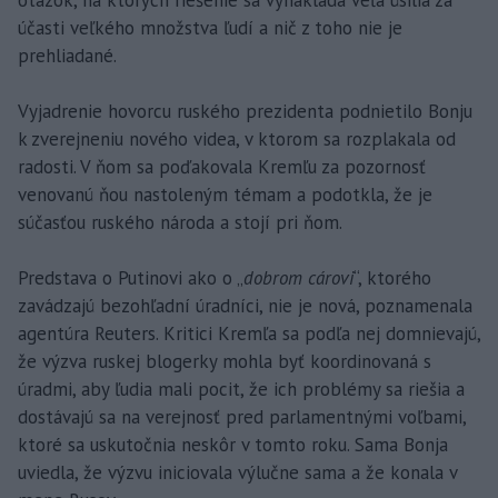
otázok, na ktorých riešenie sa vynakladá veľa úsilia za
účasti veľkého množstva ľudí a nič z toho nie je
prehliadané.
Vyjadrenie hovorcu ruského prezidenta podnietilo Bonju
k zverejneniu nového videa, v ktorom sa rozplakala od
radosti. V ňom sa poďakovala Kremľu za pozornosť
venovanú ňou nastoleným témam a podotkla, že je
súčasťou ruského národa a stojí pri ňom.
Predstava o Putinovi ako o „
dobrom cárovi
“, ktorého
zavádzajú bezohľadní úradníci, nie je nová, poznamenala
agentúra Reuters. Kritici Kremľa sa podľa nej domnievajú,
že výzva ruskej blogerky mohla byť koordinovaná s
úradmi, aby ľudia mali pocit, že ich problémy sa riešia a
dostávajú sa na verejnosť pred parlamentnými voľbami,
ktoré sa uskutočnia neskôr v tomto roku. Sama Bonja
uviedla, že výzvu iniciovala výlučne sama a že konala v