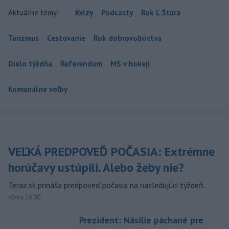
Aktuálne témy:
Kvízy
Podcasty
Rok Ľ.Štúra
Turizmus
Cestovanie
Rok dobrovoľníctva
Dielo týždňa
Referendum
MS v hokeji
Komunálne voľby
VEĽKÁ PREDPOVEĎ POČASIA: Extrémne
horúčavy ustúpili. Alebo žeby nie?
Teraz.sk prináša predpoveď počasia na nasledujúci týždeň.
včera 16:00
Prezident: Násilie páchané pre