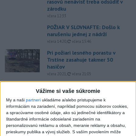
rasovú nenávisť treba odsúdiť v
zárodku
včera 12:33
POŽIAR V SLOVNAFTE: Došlo k
narušeniu jednej z nádrží
aktualizované
včera 14:20
,
včera 15:46
Pri požiari lesného porastu v
Trstíne zasahuje takmer 50
hasičov
aktualizované
včera 20:21
,
včera 21:05
A. Danko vylúčil, že by sa SNS
Vážime si vaše súkromie
pred voľbami spájala, avizuje
zmeny
My a naši
partneri
ukladáme a/alebo pristupujeme k
včera 18:51
informáciám na zariadení, napríklad pomocou súborov cookies,
a spracúvame osobné údaje, ako sú jedinečné identifikátory a
Senát USA schválil zákon o
štandardné informácie odosielané zariadením na
sankciách proti Rusku
personalizovanú reklamu a obsah, meranie reklamy a obsahu,
aktualizované
včera 19:50
,
včera 20:20
prieskumy publika a vývoj služieb.
S vaším povolením môže