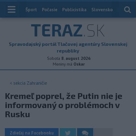
Index
Šport
Počasie
Publicistika
Slovensko
Zahranič
TERAZ
.SK
Spravodajský portál Tlačovej agentúry Slovenskej
republiky
Sobota
8. august 2026
Meniny má
Oskar
< sekcia
Zahraničie
Kremeľ poprel, že Putin nie je
informovaný o problémoch v
Rusku
Zdieľaj na Facebooku