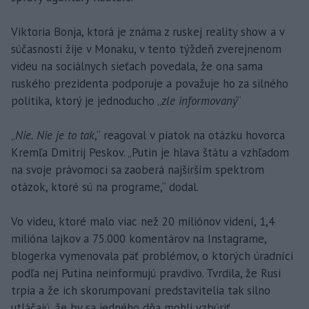
Viktoria Bonja, ktorá je známa z ruskej reality show a v
súčasnosti žije v Monaku, v tento týždeň zverejnenom
videu na sociálnych sieťach povedala, že ona sama
ruského prezidenta podporuje a považuje ho za silného
politika, ktorý je jednoducho „
zle informovaný
“
„
Nie. Nie je to tak
,“ reagoval v piatok na otázku hovorca
Kremľa Dmitrij Peskov. „Putin je hlava štátu a vzhľadom
na svoje právomoci sa zaoberá najširším spektrom
otázok, ktoré sú na programe,“ dodal.
Vo videu, ktoré malo viac než 20 miliónov videní, 1,4
milióna lajkov a 75.000 komentárov na Instagrame,
blogerka vymenovala päť problémov, o ktorých úradníci
podľa nej Putina neinformujú pravdivo. Tvrdila, že Rusi
trpia a že ich skorumpovaní predstavitelia tak silno
utláčajú, že by sa jedného dňa mohli vzbúriť.