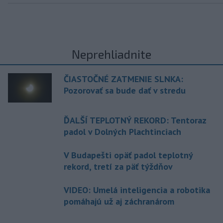
Neprehliadnite
ČIASTOČNÉ ZATMENIE SLNKA:
Pozorovať sa bude dať v stredu
ĎALŠÍ TEPLOTNÝ REKORD: Tentoraz
padol v Dolných Plachtinciach
V Budapešti opäť padol teplotný
rekord, tretí za päť týždňov
VIDEO: Umelá inteligencia a robotika
pomáhajú už aj záchranárom