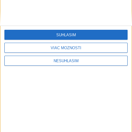
SÚHLASÍM
VIAC MOŽNOSTÍ
NESÚHLASÍM
....