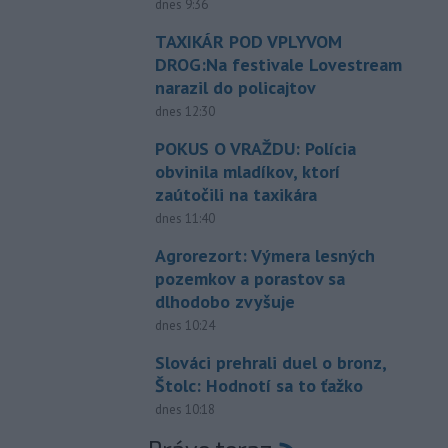
dnes 9:36
TAXIKÁR POD VPLYVOM
DROG:Na festivale Lovestream
narazil do policajtov
dnes 12:30
POKUS O VRAŽDU: Polícia
obvinila mladíkov, ktorí
zaútočili na taxikára
dnes 11:40
Agrorezort: Výmera lesných
pozemkov a porastov sa
dlhodobo zvyšuje
dnes 10:24
Slováci prehrali duel o bronz,
Štolc: Hodnotí sa to ťažko
dnes 10:18