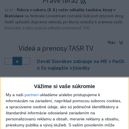
Práve teraz
-
Polícia v sobotu (8. 8.) večer odhalila taxikára, ktorý v
12:27
Bratislave
na festivale Lovestream rozvážal ľudí pod vplyvom drog.
Vodič spôsobil dopravnú nehodu, pri ktorej nedošlo k zraneniu osôb.
Následne u neho polícia odhalila prítomnosť THC.
Viac
Videá a prenosy TASR TV
Deväť Slovákov zabojuje na ME v Paríži
o čo najlepšie výsledky
Viac
Vážime si vaše súkromie
Najčítanejšie
My a naši
partneri
ukladáme a/alebo pristupujeme k
informáciám na zariadení, napríklad pomocou súborov cookies,
6h
24h
7d
a spracúvame osobné údaje, ako sú jedinečné identifikátory a
štandardné informácie odosielané zariadením na
DRÁMA V PARLAMENTE: Poslankyňa
1
personalizovanú reklamu a obsah, meranie reklamy a obsahu,
hádzala do premiéra vajíčka
prieskumy publika a vývoj služieb.
S vaším povolením môže