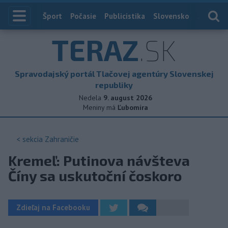
Index
Šport
Počasie
Publicistika
Slovensko
Zahranič
TERAZ
.SK
Spravodajský portál Tlačovej agentúry Slovenskej
republiky
Nedela
9. august 2026
Meniny má
Ľubomíra
< sekcia
Zahraničie
Kremeľ: Putinova návšteva
Číny sa uskutoční čoskoro
Zdieľaj na Facebooku