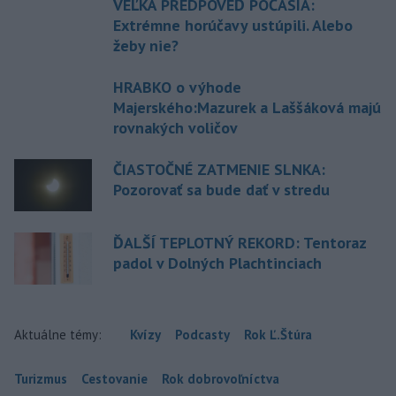
VEĽKÁ PREDPOVEĎ POČASIA:
Extrémne horúčavy ustúpili. Alebo
žeby nie?
HRABKO o výhode
Majerského:Mazurek a Laššáková majú
rovnakých voličov
ČIASTOČNÉ ZATMENIE SLNKA:
Pozorovať sa bude dať v stredu
ĎALŠÍ TEPLOTNÝ REKORD: Tentoraz
padol v Dolných Plachtinciach
Aktuálne témy:
Kvízy
Podcasty
Rok Ľ.Štúra
Turizmus
Cestovanie
Rok dobrovoľníctva