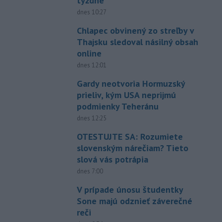
týždne
dnes 10:27
Chlapec obvinený zo streľby v
Thajsku sledoval násilný obsah
online
dnes 12:01
Gardy neotvoria Hormuzský
prieliv, kým USA neprijmú
podmienky Teheránu
dnes 12:25
OTESTUJTE SA: Rozumiete
slovenským nárečiam? Tieto
slová vás potrápia
dnes 7:00
V prípade únosu študentky
Sone majú odznieť záverečné
reči