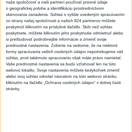
naša spoločnosť a naši partneri používať presné údaje
2
Festival Lovestream 2026 pokračuje, druhý deň zakončil
o geografickej polohe a identifikáciu prostredníctvom
skenovania zariadenia. Súhlas s vyššie uvedeným spracúvaním
Robbie Williams
zo strany našej spoločnosti a našich 824 partnerov môžete
3
Skončili ďalšie desiatky menších pôšt, samosprávam sa
poskytnúť kliknutím na príslušné tlačidlo. Skôr než súhlas
poskytnete, môžete kliknutím jeho poskytnutie odmietnuť alebo
to nepáči
si preštudovať podrobnejšie informácie a zmeniť svoje
4
SMRŤ V HORÁCH: V Západných Tatrách zomrel 76-ročný
prednostné nastavenia.
Zoberte na vedomie, že na niektoré
formy spracúvania vašich osobných údajov nepotrebujeme váš
turista
súhlas, proti takémuto spracovaniu však máte právo namietať.
5
VEĽKÁ PREDPOVEĎ POČASIA: Extrémne horúčavy
Vaše prednostné nastavenia sa budú vzťahovať len na túto
webovú lokalitu. Svoje nastavenia môžete kedykoľvek zmeniť
ustúpili. Alebo žeby nie?
alebo svoj súhlas odvolať návratom na túto webovú stránku
6
OTESTUJTE SA: Rozumiete slovenským nárečiam? Tieto
kliknutím na tlačidlo „Ochrana osobných údajov“ v dolnej časti
stránky.
slová vás potrápia
7
Darina Pačutová pomáha pacientom vo Vranove nad
Topľou slovom
Najnovšie správy na Teraz.sk