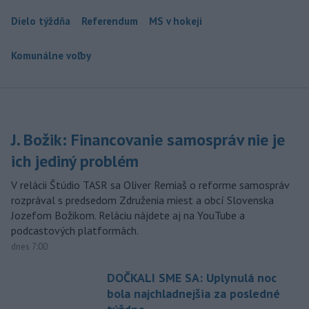
Dielo týždňa
Referendum
MS v hokeji
Komunálne voľby
J. Božik: Financovanie samospráv nie je
ich jediný problém
V relácii Štúdio TASR sa Oliver Remiaš o reforme samospráv
rozprával s predsedom Združenia miest a obcí Slovenska
Jozefom Božikom. Reláciu nájdete aj na YouTube a
podcastových platformách.
dnes 7:00
DOČKALI SME SA: Uplynulá noc
bola najchladnejšia za posledné