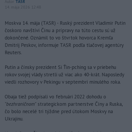
Autor
TASR
14. mája 2026 12:48
Moskva 14. mája (TASR) - Ruský prezident Vladimir Putin
čoskoro navštívi Čínu a prípravy na túto cestu sú už
dokončené. Oznámil to vo štvrtok hovorca Kremľa
Dmitrij Peskov, informuje TASR podľa tlačovej agentúry
Reuters.
Putin a čínsky prezident Si Ťin-pching sa v priebehu
rokov svojej vlády stretli už viac ako 40-krát. Naposledy
viedli rozhovory v Pekingu v septembri minulého roka.
Obaja tiež podpísali vo februári 2022 dohodu o
"bezhraničnom"
strategickom partnerstve Číny a Ruska,
čo bolo necelé tri týždne pred útokom Moskvy na
Ukrajinu.