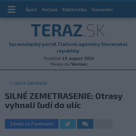
Index
Šport
Počasie
Publicistika
Slovensko
Zahranič
TERAZ
.SK
Spravodajský portál Tlačovej agentúry Slovenskej
republiky
Pondelok
10. august 2026
Meniny má
Vavrinec
< sekcia
Zahraničie
SILNÉ ZEMETRASENIE: Otrasy
vyhnali ľudí do ulíc
Zdieľaj na Facebooku