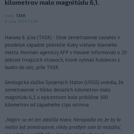
kilometrov malo magnitúdu 6,1.
Autor
TASR
8. júna 2026 21:48
Havana 8. júna (TASR) - Silné zemetrasenie zasiahlo v
pondelok západné pobrežie Kuby vrátane hlavného
mesta. Novinári agentúry AFP v Havane informovali o 20
sekúnd trvajúcich otrasoch, ktoré vyhnali Kubáncov z
budov do ulíc, píše TASR.
Geologická služba Spojených štátov (USGS) uviedla, že
zemetrasenie v hĺbke desiatich kilometrov malo
magnitúdu 6,1 a epicentrum bolo približne 100
kilometrov od západného cípu ostrova.
„
Najprv sa mi len zatočila hlava. Nenapadlo mi, že by to
mohlo byť zemetrasenie, nikdy predtým som to nezažila
,“