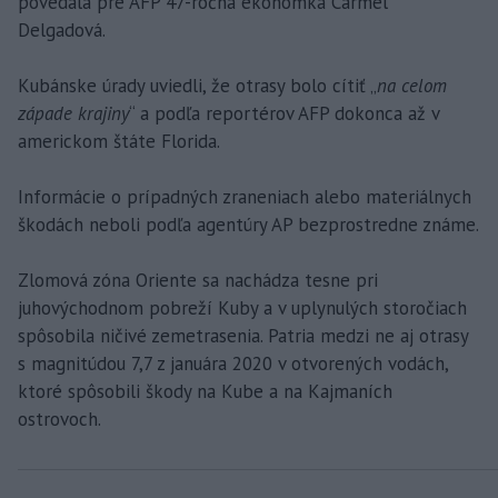
povedala pre AFP 47-ročná ekonómka Carmel
Delgadová.
Kubánske úrady uviedli, že otrasy bolo cítiť „
na celom
západe krajiny
“ a podľa reportérov AFP dokonca až v
americkom štáte Florida.
Informácie o prípadných zraneniach alebo materiálnych
škodách neboli podľa agentúry AP bezprostredne známe.
Zlomová zóna Oriente sa nachádza tesne pri
juhovýchodnom pobreží Kuby a v uplynulých storočiach
spôsobila ničivé zemetrasenia. Patria medzi ne aj otrasy
s magnitúdou 7,7 z januára 2020 v otvorených vodách,
ktoré spôsobili škody na Kube a na Kajmaních
ostrovoch.