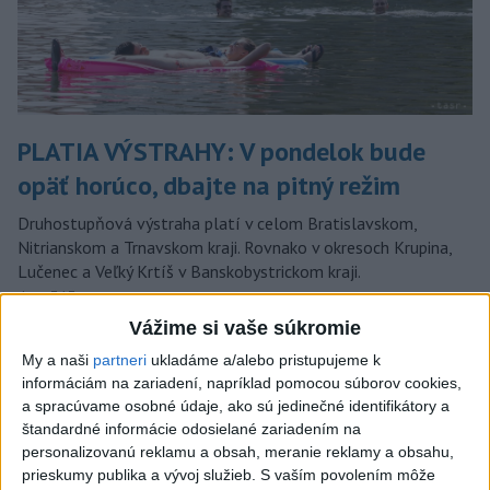
PLATIA VÝSTRAHY: V pondelok bude
opäť horúco, dbajte na pitný režim
Druhostupňová výstraha platí v celom Bratislavskom,
Nitrianskom a Trnavskom kraji. Rovnako v okresoch Krupina,
Lučenec a Veľký Krtíš v Banskobystrickom kraji.
dnes 7:17
Vážime si vaše súkromie
Kuffa: Medvedicu, ktorá
My a naši
partneri
ukladáme a/alebo pristupujeme k
zaútočila na človeka pri
informáciám na zariadení, napríklad pomocou súborov cookies,
Turanoch, zastrelili
a spracúvame osobné údaje, ako sú jedinečné identifikátory a
aktualizované
dnes 7:03
,
dnes 7:35
štandardné informácie odosielané zariadením na
personalizovanú reklamu a obsah, meranie reklamy a obsahu,
Mladenov: Odmietaný plán pre
prieskumy publika a vývoj služieb.
S vaším povolením môže
Pásmo Gazy je jediná cesta