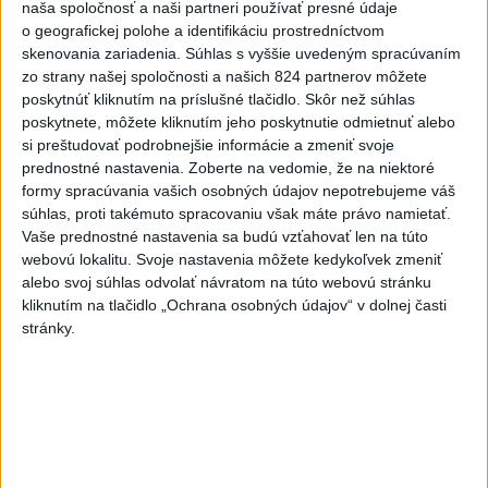
naša spoločnosť a naši partneri používať presné údaje
vpred
o geografickej polohe a identifikáciu prostredníctvom
dnes 6:10
skenovania zariadenia. Súhlas s vyššie uvedeným spracúvaním
zo strany našej spoločnosti a našich 824 partnerov môžete
Tragická nehoda: Prevrátil sa
poskytnúť kliknutím na príslušné tlačidlo. Skôr než súhlas
čln, zahynula žena a jej 5-
poskytnete, môžete kliknutím jeho poskytnutie odmietnuť alebo
mesačná dcéra
si preštudovať podrobnejšie informácie a zmeniť svoje
dnes 6:05
prednostné nastavenia.
Zoberte na vedomie, že na niektoré
formy spracúvania vašich osobných údajov nepotrebujeme váš
Trump vymenoval Willa Scharfa
súhlas, proti takémuto spracovaniu však máte právo namietať.
za nového právneho poradcu
Vaše prednostné nastavenia sa budú vzťahovať len na túto
Bieleho domu
webovú lokalitu. Svoje nastavenia môžete kedykoľvek zmeniť
dnes 6:14
alebo svoj súhlas odvolať návratom na túto webovú stránku
kliknutím na tlačidlo „Ochrana osobných údajov“ v dolnej časti
Tajomníkom Najvyššej rady
stránky.
národnej bezpečnosti v Iráne je
M. Rezáí
dnes 6:02
Vlani prišlo o život na celom
svete 350 humanitárnych