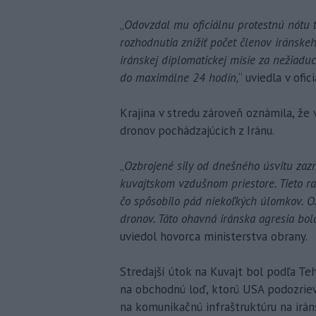
„
Odovzdal mu oficiálnu protestnú nótu t
rozhodnutia znížiť počet členov iránske
iránskej diplomatickej misie za nežiadu
do maximálne 24 hodín,
“ uviedla v ofi
Krajina v stredu zároveň oznámila, že
dronov pochádzajúcich z Iránu.
„
Ozbrojené sily od dnešného úsvitu zazn
kuvajtskom vzdušnom priestore. Tieto ra
čo spôsobilo pád niekoľkých úlomkov. Oz
dronov. Táto ohavná iránska agresia bol
uviedol hovorca ministerstva obrany.
Stredajší útok na Kuvajt bol podľa T
na obchodnú loď, ktorú USA podozrieva
na komunikačnú infraštruktúru na irá