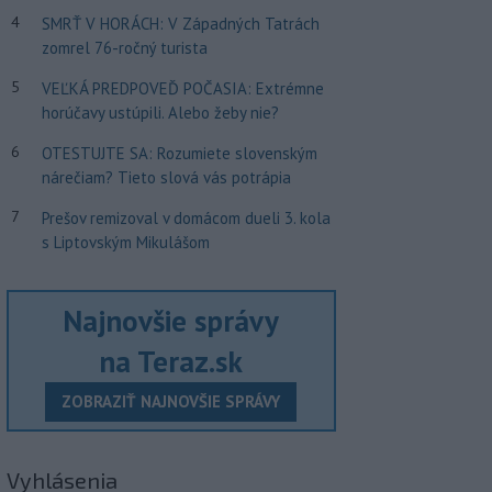
4
SMRŤ V HORÁCH: V Západných Tatrách
zomrel 76-ročný turista
5
VEĽKÁ PREDPOVEĎ POČASIA: Extrémne
horúčavy ustúpili. Alebo žeby nie?
6
OTESTUJTE SA: Rozumiete slovenským
nárečiam? Tieto slová vás potrápia
7
Prešov remizoval v domácom dueli 3. kola
s Liptovským Mikulášom
Najnovšie správy
na Teraz.sk
ZOBRAZIŤ NAJNOVŠIE SPRÁVY
Vyhlásenia