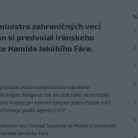
N
inistra zahraničných vecí
1
 si predvolal iránskeho
jte Hamída Jakúbího Fára.
2
3
4
du požiadal dvoch zamestnancov iránskeho
li krajinu. Reagoval tak na útok Iránu na terminál
te krajiny, pri ktorom zahynul jeden človek a 63
5
informuje podľa agentúry AFP.
6
ničných vecí Hamad Sulajmán al-Mašán si predvolal
 Hamída Jakúbího Fára.