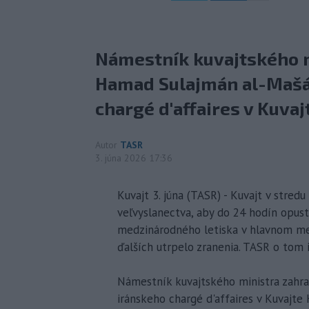
Námestník kuvajtského m
Hamad Sulajmán al-Mašán
chargé d'affaires v Kuva
Autor
TASR
3. júna 2026 17:36
Kuvajt 3. júna (TASR) - Kuvajt v stre
veľvyslanectva, aby do 24 hodín opusti
medzinárodného letiska v hlavnom mes
ďalších utrpelo zranenia. TASR o tom 
Námestník kuvajtského ministra zahra
iránskeho chargé d'affaires v Kuvajte