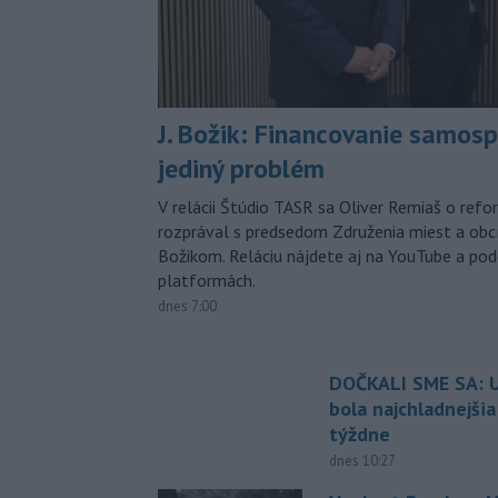
J. Božik: Financovanie samospr
jediný problém
V relácii Štúdio TASR sa Oliver Remiaš o ref
rozprával s predsedom Združenia miest a ob
Božikom. Reláciu nájdete aj na YouTube a po
platformách.
dnes 7:00
DOČKALI SME SA: U
bola najchladnejši
týždne
dnes 10:27