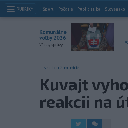
RUBRIKY
Index
Šport
Počasie
Publicistika
Slovensko
Komunálne
voľby 2026
S
Všetky správy
< sekcia
Zahraničie
Kuvajt vyho
reakcii na ú