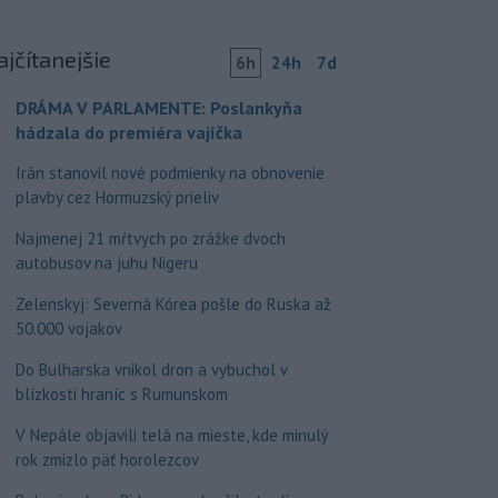
ajčítanejšie
6h
24h
7d
DRÁMA V PARLAMENTE: Poslankyňa
hádzala do premiéra vajíčka
Irán stanovil nové podmienky na obnovenie
plavby cez Hormuzský prieliv
Najmenej 21 mŕtvych po zrážke dvoch
autobusov na juhu Nigeru
Zelenskyj: Severná Kórea pošle do Ruska až
50.000 vojakov
Do Bulharska vnikol dron a vybuchol v
blízkosti hraníc s Rumunskom
V Nepále objavili telá na mieste, kde minulý
rok zmizlo päť horolezcov