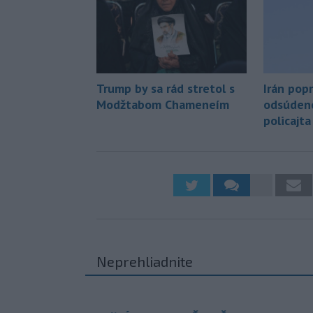
Trump by sa rád stretol s
Irán pop
Modžtabom Chameneím
odsúdené
policajt
Neprehliadnite