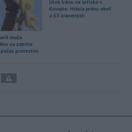
Útok Iránu na letisko v
Kuvajte: Hlásia jednu obeť
a 63 zranených
ravil muža
ho za zabitie
a počas protestov