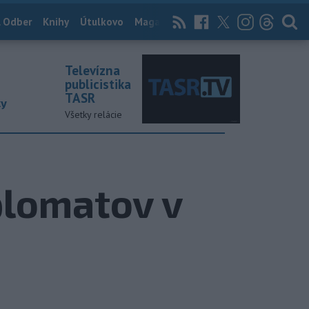
 Odber
Knihy
Útulkovo
Magazín
News Now
Archív
TASR
Televízna
publicistika
TASR
ky
Všetky relácie
plomatov v