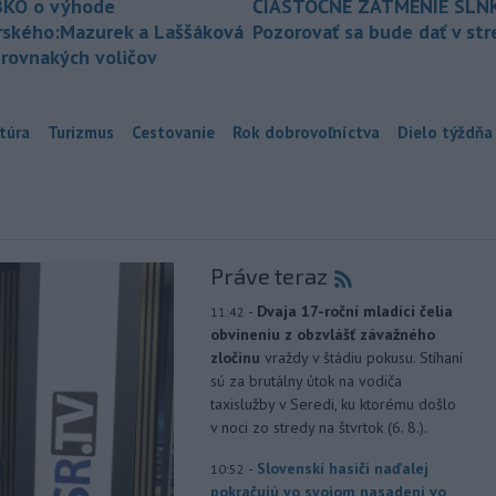
KO o výhode
ČIASTOČNÉ ZATMENIE SLN
rského:Mazurek a Laššáková
Pozorovať sa bude dať v st
 rovnakých voličov
túra
Turizmus
Cestovanie
Rok dobrovoľníctva
Dielo týždňa
Práve teraz
-
Dvaja 17-roční mladíci čelia
11:42
obvineniu z obzvlášť závažného
zločinu
vraždy v štádiu pokusu. Stíhaní
sú za brutálny útok na vodiča
taxislužby v Seredi, ku ktorému došlo
v noci zo stredy na štvrtok (6. 8.).
-
Slovenskí hasiči naďalej
10:52
pokračujú vo svojom nasadení vo