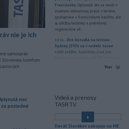
Francúzsku.
Uplynulé dni sa niesli v
znamení intenzívnej práce v teréne,
spolupráce s francúzskymi hasičmi, ale
aj údržby techniky a potrebnej
regenerácie síl.
áv nie je ich
-
Dve lietadlá na letisku
10:34
Sydney (SYD) sa v nedeľu tesne
vyhli zrážke.
Austrálsky úrad pre
orme samospráv
bezpečnosť dopravy (ATSB), ktorý bol
cí Slovenska Jozefom
o tomto incidente informovaný, začal
dcastových
Viac
vyšetrovanie.
-
Uplynulá noc bola
10:25
najchladnejšia za posledné dva
týždne. Teplota
klesla zväčša na 15
Videá a prenosy
plynulá noc
až deväť stupňov Celzia, v dolinách a
TASR TV
kotlinách bolo ešte chladnejšie.
a za posledné
Slovenský hydrometeorologický ústav
(SHMÚ) o tom informoval na sociálnej
sieti.
Deväť Slovákov zabojuje na ME