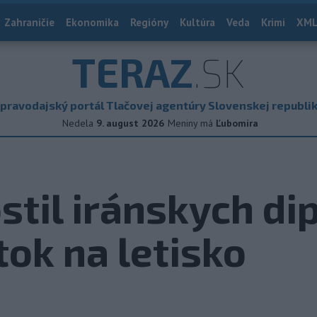
Zahraničie
Ekonomika
Regióny
Kultúra
Veda
Krimi
XML
TERAZ
.SK
pravodajský portál Tlačovej agentúry Slovenskej republi
Nedela
9. august 2026
Meniny má
Ľubomíra
stil iránskych di
tok na letisko