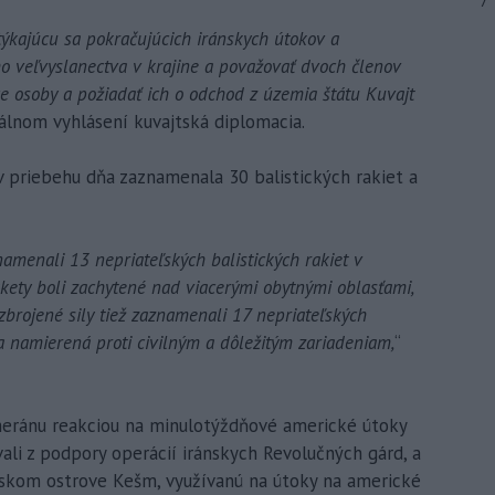
7
ýkajúcu sa pokračujúcich iránskych útokov a
ho veľvyslanectva v krajine a považovať dvoch členov
ce osoby a požiadať ich o odchod z územia štátu Kuvajt
ciálnom vyhlásení kuvajtská diplomacia.
 v priebehu dňa zaznamenala 30 balistických rakiet a
amenali 13 nepriateľských balistických rakiet v
kety boli zachytené nad viacerými obytnými oblasťami,
brojené sily tiež zaznamenali 17 nepriateľských
a namierená proti civilným a dôležitým zariadeniam,
“
eheránu reakciou na minulotýždňové americké útoky
li z podpory operácií iránskych Revolučných gárd, a
nskom ostrove Kešm, využívanú na útoky na americké