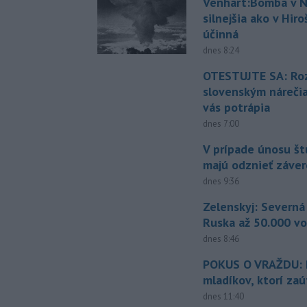
Venhart:Bomba v N
silnejšia ako v Hir
účinná
dnes 8:24
OTESTUJTE SA: Ro
slovenským náreči
vás potrápia
dnes 7:00
V prípade únosu š
majú odznieť záver
dnes 9:36
Zelenskyj: Severná
Ruska až 50.000 vo
dnes 8:46
POKUS O VRAŽDU: Po
mladíkov, ktorí zaú
dnes 11:40