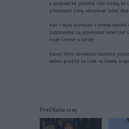
a spojenecké plavidlá. USA tvrdia, ž
schopností Iránu ohrozovať lodnú dopr
Irán v tejto súvislosti v stredu obvini
zodpovedné za spomínané americké ú
svoje územie a zdroje.
Kuvajt tieto obvinenia následne poprel
neboli použité na útok na žiadnu kraji
Prečítajte si aj: