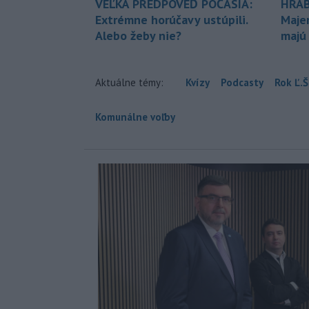
VEĽKÁ PREDPOVEĎ POČASIA:
HRAB
Extrémne horúčavy ustúpili.
Maje
Alebo žeby nie?
majú
Aktuálne témy:
Kvízy
Podcasty
Rok Ľ.Š
Komunálne voľby