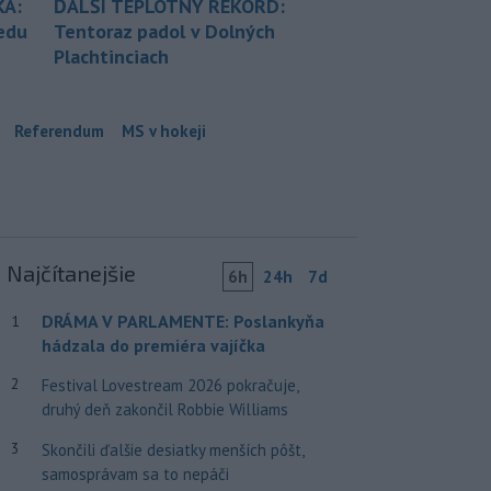
KA:
ĎALŠÍ TEPLOTNÝ REKORD:
redu
Tentoraz padol v Dolných
Plachtinciach
Referendum
MS v hokeji
Najčítanejšie
6h
24h
7d
DRÁMA V PARLAMENTE: Poslankyňa
1
hádzala do premiéra vajíčka
2
Festival Lovestream 2026 pokračuje,
druhý deň zakončil Robbie Williams
3
Skončili ďalšie desiatky menších pôšt,
samosprávam sa to nepáči