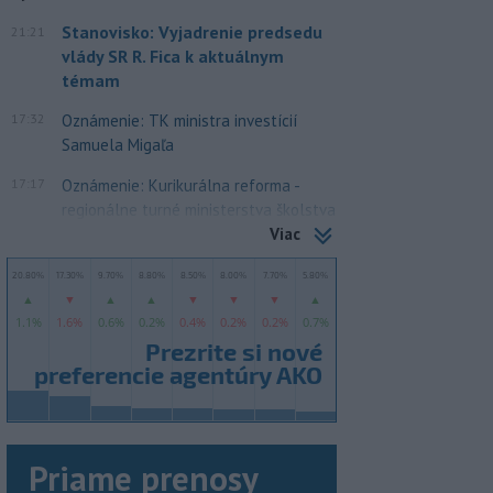
Stanovisko: Vyjadrenie predsedu
21:21
vlády SR R. Fica k aktuálnym
témam
17:32
Oznámenie: TK ministra investícií
Samuela Migaľa
17:17
Oznámenie: Kurikurálna reforma -
regionálne turné ministerstva školstva
Viac
Priame prenosy