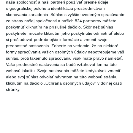
naša spoločnosť a naši partneri používať presné údaje
o geografickej polohe a identifikáciu prostredníctvom
PREKVAPENIE POD DUBŇOM:
skenovania zariadenia. Súhlas s vyššie uvedeným spracúvaním
Skalica vezie zo Žiliny všetky
zo strany našej spoločnosti a našich 824 partnerov môžete
body
poskytnúť kliknutím na príslušné tlačidlo. Skôr než súhlas
aktualizované
včera 19:00
,
včera 20:10
poskytnete, môžete kliknutím jeho poskytnutie odmietnuť alebo
si preštudovať podrobnejšie informácie a zmeniť svoje
Práve teraz
prednostné nastavenia.
Zoberte na vedomie, že na niektoré
formy spracúvania vašich osobných údajov nepotrebujeme váš
-
Podvečer našli pri zjazde z diaľnice D1 na Turany
19:50
súhlas, proti takémuto spracovaniu však máte právo namietať.
zraneného
42-ročného muža. Charakter zranení nasvedčuje
Vaše prednostné nastavenia sa budú vzťahovať len na túto
možnému útoku medveďa.
webovú lokalitu. Svoje nastavenia môžete kedykoľvek zmeniť
alebo svoj súhlas odvolať návratom na túto webovú stránku
Viac
kliknutím na tlačidlo „Ochrana osobných údajov“ v dolnej časti
Videá a prenosy TASR TV
stránky.
Deväť Slovákov zabojuje na ME v Paríži
o čo najlepšie výsledky
Viac