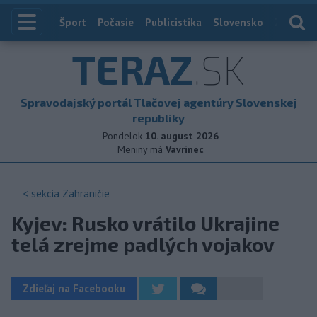
Index
Šport
Počasie
Publicistika
Slovensko
Zahranič
TERAZ
.SK
Spravodajský portál Tlačovej agentúry Slovenskej
republiky
Pondelok
10. august 2026
Meniny má
Vavrinec
< sekcia
Zahraničie
Kyjev: Rusko vrátilo Ukrajine
telá zrejme padlých vojakov
Zdieľaj na Facebooku