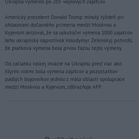
Ukrajina vymenili po 205 vojnových zajatcov.
Americký prezident Donald Trump minulý týždeň pri
ohlasovaní dočasného prímeria medzi Moskvou a
Kyjevom avizoval, že sa uskutoční výmena 1000 zajatcov.
Jeho ukrajinský náprotivok Volodymyr Zelenskyj potvrdil,
že piatková výmena bola prvou fázou tejto výmeny.
Od začiatku ruskej invázie na Ukrajinu pred viac ako
štyrmi rokmi bola výmena zajatcov a pozostatkov
padlých bojovníkov jednou z mála oblastí spolupráce
medzi Moskvou a Kyjevom, zdôrazňuje AFP.