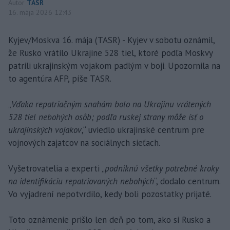
Autor
TASR
16. mája 2026 12:43
Kyjev/Moskva 16. mája (TASR) - Kyjev v sobotu oznámil,
že Rusko vrátilo Ukrajine 528 tiel, ktoré podľa Moskvy
patrili ukrajinským vojakom padlým v boji. Upozornila na
to agentúra AFP, píše TASR.
„
Vďaka repatriačným snahám bolo na Ukrajinu vrátených
528 tiel nebohých osôb; podľa ruskej strany môže ísť o
ukrajinských vojakov
,“ uviedlo ukrajinské centrum pre
vojnových zajatcov na sociálnych sieťach.
Vyšetrovatelia a experti „
podniknú všetky potrebné kroky
na identifikáciu repatriovaných nebohých
“, dodalo centrum.
Vo vyjadrení nepotvrdilo, kedy boli pozostatky prijaté.
Toto oznámenie prišlo len deň po tom, ako si Rusko a