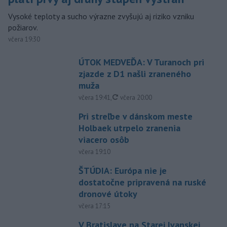
Vysoké teploty a sucho výrazne zvyšujú aj riziko vzniku
požiarov.
včera 19:30
ÚTOK MEDVEĎA: V Turanoch pri
zjazde z D1 našli zraneného
muža
aktualizované
včera 19:41
,
včera 20:00
Pri streľbe v dánskom meste
Holbaek utrpelo zranenia
viacero osôb
včera 19:10
ŠTÚDIA: Európa nie je
dostatočne pripravená na ruské
dronové útoky
včera 17:15
V Bratislave na Starej Ivanskej