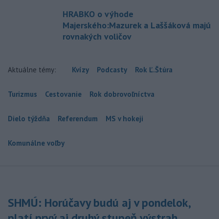
HRABKO o výhode
Majerského:Mazurek a Laššáková majú
rovnakých voličov
Aktuálne témy:
Kvízy
Podcasty
Rok Ľ.Štúra
Turizmus
Cestovanie
Rok dobrovoľníctva
Dielo týždňa
Referendum
MS v hokeji
Komunálne voľby
SHMÚ: Horúčavy budú aj v pondelok,
platí prvý aj druhý stupeň výstrah