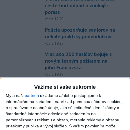
ceste horí odpad a vonkajší
porast
včera 17:30
Polícia upozorňuje seniorov na
nekalé praktiky podvodníkov
včera 19:25
Viac ako 200 hasičov bojuje s
novým lesným požiarom na
juhu Francúzska
včera 19:29
Požiar na juhozápade
Vážime si vaše súkromie
Španielska je naďalej
My a naši
partneri
ukladáme a/alebo pristupujeme k
aktívny.Evakuovali 470 ľudí
informáciám na zariadení, napríklad pomocou súborov cookies,
včera 16:11
a spracúvame osobné údaje, ako sú jedinečné identifikátory a
štandardné informácie odosielané zariadením na
Tóth získal na ME do 23 rokov
personalizovanú reklamu a obsah, meranie reklamy a obsahu,
striebro v trape
prieskumy publika a vývoj služieb.
S vaším povolením môže
aktualizované
včera 21:22
,
včera 21:45