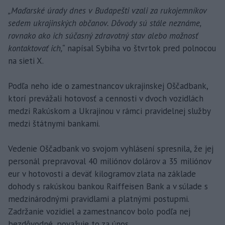
„Maďarské úrady dnes v Budapešti vzali za rukojemníkov
sedem ukrajinských občanov. Dôvody sú stále neznáme,
rovnako ako ich súčasný zdravotný stav alebo možnosť
kontaktovať ich,“
napísal Sybiha vo štvrtok pred polnocou
na sieti X.
Podľa neho ide o zamestnancov ukrajinskej Oščadbank,
ktorí prevážali hotovosť a cennosti v dvoch vozidlách
medzi Rakúskom a Ukrajinou v rámci pravidelnej služby
medzi štátnymi bankami.
Vedenie Oščadbank vo svojom vyhlásení spresnila, že jej
personál prepravoval 40 miliónov dolárov a 35 miliónov
eur v hotovosti a deväť kilogramov zlata na základe
dohody s rakúskou bankou Raiffeisen Bank a v súlade s
medzinárodnými pravidlami a platnými postupmi.
Zadržanie vozidiel a zamestnancov bolo podľa nej
bezdôvodné, považuje to za únos.