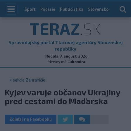
Index
Šport
Počasie
Publicistika
Slovensko
Zahranič
TERAZ
.SK
Spravodajský portál Tlačovej agentúry Slovenskej
republiky
Nedela
9. august 2026
Meniny má
Ľubomíra
< sekcia
Zahraničie
Kyjev varuje občanov Ukrajiny
pred cestami do Maďarska
Zdieľaj na Facebooku