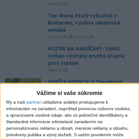
včera 20:16
Typ dronu, ktorý vybuchol v
Bulharsku, využíva ukrajinská
armáda
aktualizované
včera 18:43
,
včera 19:29
POZOR NA HARÚČAVY: SHMÚ
vydalo výstrahy prvého stupňa
pred teplom
včera 19:28
SMRŤ V HORÁCH: V Západných
Tatrách zomrel 76-ročný turista
Vážime si vaše súkromie
včera 20:04
My a naši
partneri
ukladáme a/alebo pristupujeme k
informáciám na zariadení, napríklad pomocou súborov cookies,
ZÁCHRANÁRI V AKCII: Pomáhali
a spracúvame osobné údaje, ako sú jedinečné identifikátory a
dvom poľským turistkám, obe
štandardné informácie odosielané zariadením na
utrpeli úrazy
personalizovanú reklamu a obsah, meranie reklamy a obsahu,
včera 18:39
prieskumy publika a vývoj služieb.
S vaším povolením môže