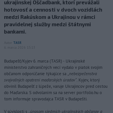
ukrajinskej Oščadbank, ktorí prevážali
hotovosť a cennosti v dvoch vozidlách
medzi Rakúskom a Ukrajinou v rámci
pravidelnej služby medzi štátnymi
bankami.
Autor
TASR
6. marca 2026 15:13
Budapešť/Kyjev 6. marca (TASR) - Ukrajinské
ministerstvo zahraničných vecí vydalo v piatok svojim
občanom odporúčanie týkajúce sa
„nebezpečenstva
svojvoľných opatrení maďarských úradov“
. Kyjev, ktorý
obvinil Budapešť z lúpeže, varuje Ukrajincov pred cestou
do Maďarska. S odvolaním sa na server portfolio.hu o
tom informuje spravodajca TASR v Budapešti.
V súvislosti s
„únosom siedmich ukrajinských občanov a