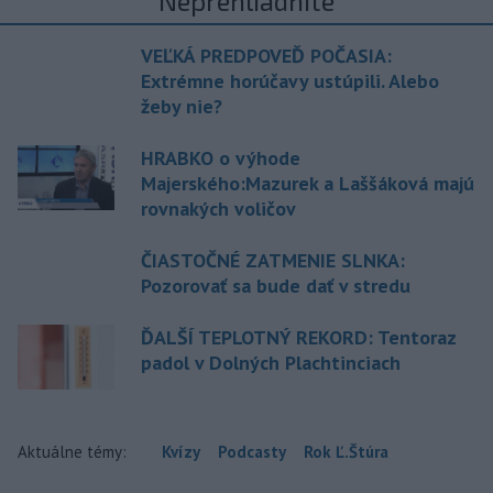
Neprehliadnite
VEĽKÁ PREDPOVEĎ POČASIA:
Extrémne horúčavy ustúpili. Alebo
žeby nie?
HRABKO o výhode
Majerského:Mazurek a Laššáková majú
rovnakých voličov
ČIASTOČNÉ ZATMENIE SLNKA:
Pozorovať sa bude dať v stredu
ĎALŠÍ TEPLOTNÝ REKORD: Tentoraz
padol v Dolných Plachtinciach
Aktuálne témy:
Kvízy
Podcasty
Rok Ľ.Štúra