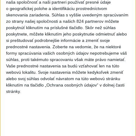
naša spoločnosť a naši partneri používať presné údaje
NEŠŤASTNÝ PÁD:Záchranári
o geografickej polohe a identifikáciu prostredníctvom
pomáhali 25-ročnej žene,
skenovania zariadenia. Súhlas s vyššie uvedeným spracúvaním
skončila v nemocnici
zo strany našej spoločnosti a našich 824 partnerov môžete
včera 19:10
poskytnúť kliknutím na príslušné tlačidlo. Skôr než súhlas
poskytnete, môžete kliknutím jeho poskytnutie odmietnuť alebo
MLADÍK VYPADOL Z FERRATY:
si preštudovať podrobnejšie informácie a zmeniť svoje
Na Skalke pri Kremnici
prednostné nastavenia.
Zoberte na vedomie, že na niektoré
zasahovali záchranári
formy spracúvania vašich osobných údajov nepotrebujeme váš
včera 17:19
súhlas, proti takémuto spracovaniu však máte právo namietať.
Vaše prednostné nastavenia sa budú vzťahovať len na túto
Omán: Rokovania o
webovú lokalitu. Svoje nastavenia môžete kedykoľvek zmeniť
Hormuzskom prielive sú
alebo svoj súhlas odvolať návratom na túto webovú stránku
pozitívne a konštruktívne
kliknutím na tlačidlo „Ochrana osobných údajov“ v dolnej časti
včera 19:24
stránky.
STOVKY NASADENÝCH
HASIČOV: Zasahujú pri lesnom
požiari v Andalúzii
včera 17:13
Práve teraz