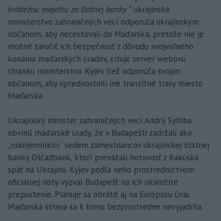
krádežou majetku zo štátnej banky “
ukrajinské
ministerstvo zahraničných vecí odporúča ukrajinským
občanom, aby necestovali do Maďarska, pretože nie je
možné zaručiť ich bezpečnosť z dôvodu svojvoľného
konania maďarských úradov, cituje server webovú
stránku ministerstva. Kyjev tiež odporúča svojim
občanom, aby uprednostnili iné tranzitné trasy miesto
Maďarska.
Ukrajinský minister zahraničných vecí Andrij Sybiha
obvinil maďarské úrady, že v Budapešti zadržali ako
„rukojemníkov“ sedem zamestnancov ukrajinskej štátnej
banky Oščadbank, ktorí prevážali hotovosť z Rakúska
späť na Ukrajinu. Kyjev podľa neho prostredníctvom
oficiálnej nóty vyzval Budapešť na ich okamžité
prepustenie. Plánuje sa obrátiť aj na Európsku úniu.
Maďarská strana sa k tomu bezprostredne nevyjadrila.