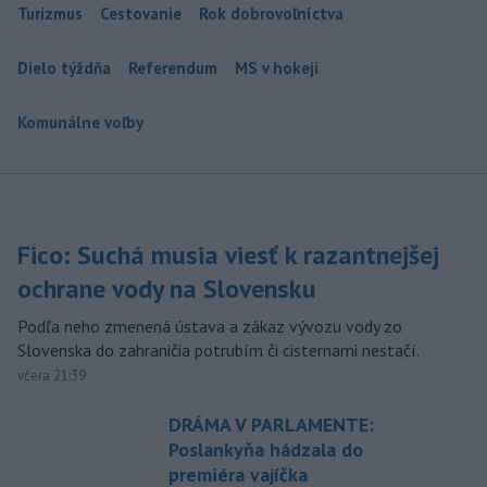
Turizmus
Cestovanie
Rok dobrovoľníctva
Dielo týždňa
Referendum
MS v hokeji
Komunálne voľby
Fico: Suchá musia viesť k razantnejšej
ochrane vody na Slovensku
Podľa neho zmenená ústava a zákaz vývozu vody zo
Slovenska do zahraničia potrubím či cisternami nestačí.
včera 21:39
DRÁMA V PARLAMENTE:
Poslankyňa hádzala do
premiéra vajíčka