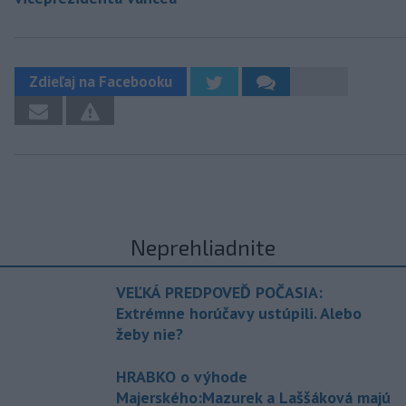
Zdieľaj na Facebooku
Neprehliadnite
VEĽKÁ PREDPOVEĎ POČASIA:
Extrémne horúčavy ustúpili. Alebo
žeby nie?
HRABKO o výhode
Majerského:Mazurek a Laššáková majú