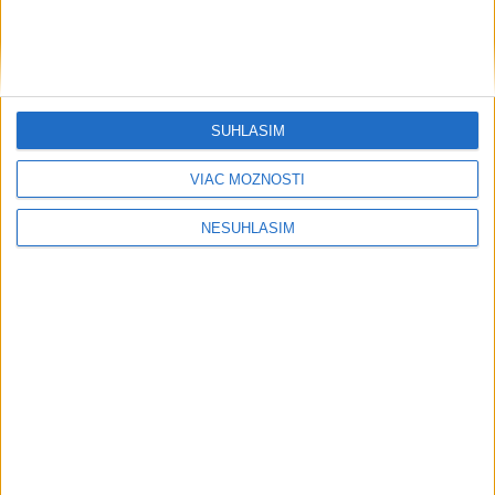
Pri horúčavách myslite aj na zvieratá.
Viete, kedy potrebujú pomoc?
ŠTIBRAVÁ: Štvrté miesto v silnej
svetovej konkurencii je výborné
SÚHLASÍM
VIAC MOŽNOSTÍ
Šport
NESÚHLASÍM
....
....