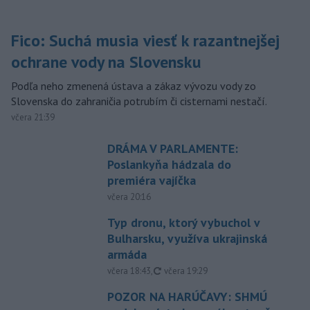
Fico: Suchá musia viesť k razantnejšej
ochrane vody na Slovensku
Podľa neho zmenená ústava a zákaz vývozu vody zo
Slovenska do zahraničia potrubím či cisternami nestačí.
včera 21:39
DRÁMA V PARLAMENTE:
Poslankyňa hádzala do
premiéra vajíčka
včera 20:16
Typ dronu, ktorý vybuchol v
Bulharsku, využíva ukrajinská
armáda
aktualizované
včera 18:43
,
včera 19:29
POZOR NA HARÚČAVY: SHMÚ