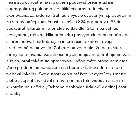
včera 17:19
naša spoločnosť a naši partneri používať presné údaje
o geografickej polohe a identifikáciu prostredníctvom
Omán: Rokovania o
skenovania zariadenia. Súhlas s vyššie uvedeným spracúvaním
Hormuzskom prielive sú
zo strany našej spoločnosti a našich 824 partnerov môžete
pozitívne a konštruktívne
poskytnúť kliknutím na príslušné tlačidlo. Skôr než súhlas
poskytnete, môžete kliknutím jeho poskytnutie odmietnuť alebo
včera 19:24
si preštudovať podrobnejšie informácie a zmeniť svoje
STOVKY NASADENÝCH
prednostné nastavenia.
Zoberte na vedomie, že na niektoré
HASIČOV: Zasahujú pri lesnom
formy spracúvania vašich osobných údajov nepotrebujeme váš
požiari v Andalúzii
súhlas, proti takémuto spracovaniu však máte právo namietať.
Vaše prednostné nastavenia sa budú vzťahovať len na túto
včera 17:13
webovú lokalitu. Svoje nastavenia môžete kedykoľvek zmeniť
Práve teraz
alebo svoj súhlas odvolať návratom na túto webovú stránku
kliknutím na tlačidlo „Ochrana osobných údajov“ v dolnej časti
-
Okresný úrad (OÚ) Malacky vyhlásil v súvislosti s
21:43
stránky.
požiarom
veľkého rozsahu vo Vojenskom obvode (VO) Záhorie
mimoriadnu situáciu. Jej vyhlásenie umožní v dotknutej lokalite
efektívnejšiu koordináciu nasadených síl a prostriedkov.
Viac
Videá a prenosy TASR TV