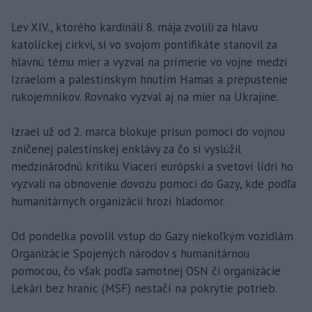
Lev XIV., ktorého kardináli 8. mája zvolili za hlavu
katolíckej cirkvi, si vo svojom pontifikáte stanovil za
hlavnú tému mier a vyzval na prímerie vo vojne medzi
Izraelom a palestínskym hnutím Hamas a prepustenie
rukojemníkov. Rovnako vyzval aj na mier na Ukrajine.
Izrael už od 2. marca blokuje prísun pomoci do vojnou
zničenej palestínskej enklávy za čo si vyslúžil
medzinárodnú kritiku. Viacerí európski a svetoví lídri ho
vyzvali na obnovenie dovozu pomoci do Gazy, kde podľa
humanitárnych organizácii hrozí hladomor.
Od pondelka povolil vstup do Gazy niekoľkým vozidlám
Organizácie Spojených národov s humanitárnou
pomocou, čo však podľa samotnej OSN či organizácie
Lekári bez hraníc (MSF) nestačí na pokrytie potrieb.