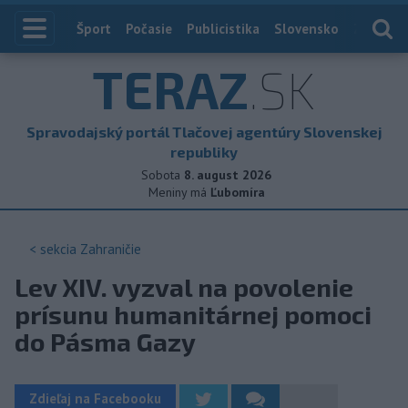
Index
Šport
Počasie
Publicistika
Slovensko
Zahranič
TERAZ
.SK
Spravodajský portál Tlačovej agentúry Slovenskej
republiky
Sobota
8. august 2026
Meniny má
Ľubomíra
< sekcia
Zahraničie
Lev XIV. vyzval na povolenie
prísunu humanitárnej pomoci
do Pásma Gazy
Zdieľaj na Facebooku