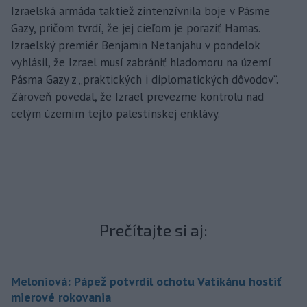
Izraelská armáda taktiež zintenzívnila boje v Pásme
Gazy, pričom tvrdí, že jej cieľom je poraziť Hamas.
Izraelský premiér Benjamin Netanjahu v pondelok
vyhlásil, že Izrael musí zabrániť hladomoru na území
Pásma Gazy z „praktických i diplomatických dôvodov“.
Zároveň povedal, že Izrael prevezme kontrolu nad
celým územím tejto palestínskej enklávy.
Prečítajte si aj:
Meloniová: Pápež potvrdil ochotu Vatikánu hostiť
mierové rokovania