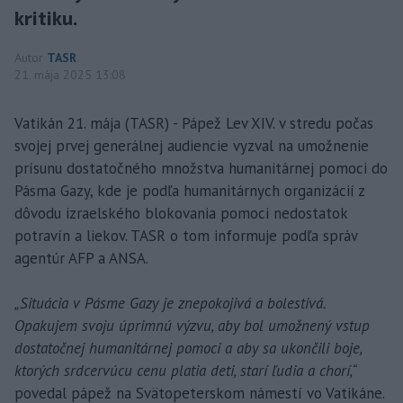
kritiku.
Autor
TASR
21. mája 2025 13:08
Vatikán 21. mája (TASR) - Pápež Lev XIV. v stredu počas
svojej prvej generálnej audiencie vyzval na umožnenie
prísunu dostatočného množstva humanitárnej pomoci do
Pásma Gazy, kde je podľa humanitárnych organizácií z
dôvodu izraelského blokovania pomoci nedostatok
potravín a liekov. TASR o tom informuje podľa správ
agentúr AFP a ANSA.
„Situácia v Pásme Gazy je znepokojivá a bolestivá.
Opakujem svoju úprimnú výzvu, aby bol umožnený vstup
dostatočnej humanitárnej pomoci a aby sa ukončili boje,
ktorých srdcervúcu cenu platia deti, starí ľudia a chorí,“
povedal pápež na Svätopeterskom námestí vo Vatikáne.