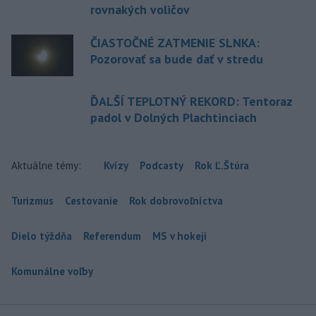
rovnakých voličov
ČIASTOČNÉ ZATMENIE SLNKA:
Pozorovať sa bude dať v stredu
ĎALŠÍ TEPLOTNÝ REKORD: Tentoraz
padol v Dolných Plachtinciach
Aktuálne témy:
Kvízy
Podcasty
Rok Ľ.Štúra
Turizmus
Cestovanie
Rok dobrovoľníctva
Dielo týždňa
Referendum
MS v hokeji
Komunálne voľby