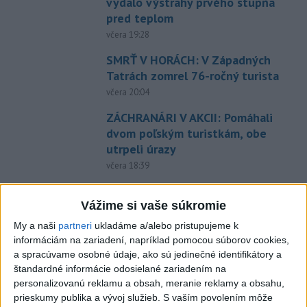
vydalo výstrahy prvého stupňa
pred teplom
včera 19:28
SMRŤ V HORÁCH: V Západných
Tatrách zomrel 76-ročný turista
včera 20:04
ZÁCHRANÁRI V AKCII: Pomáhali
dvom poľským turistkám, obe
utrpeli úrazy
včera 18:39
NEŠŤASTNÝ PÁD:Záchranári
pomáhali 25-ročnej žene,
Vážime si vaše súkromie
skončila v nemocnici
My a naši
partneri
ukladáme a/alebo pristupujeme k
včera 19:10
informáciám na zariadení, napríklad pomocou súborov cookies,
a spracúvame osobné údaje, ako sú jedinečné identifikátory a
MLADÍK VYPADOL Z FERRATY:
štandardné informácie odosielané zariadením na
Na Skalke pri Kremnici
personalizovanú reklamu a obsah, meranie reklamy a obsahu,
zasahovali záchranári
prieskumy publika a vývoj služieb.
S vaším povolením môže