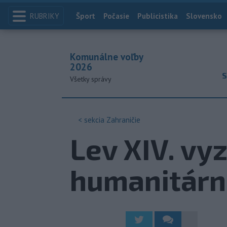
RUBRIKY
Index
Šport
Počasie
Publicistika
Slovensko
Komunálne voľby
2026
S
Všetky správy
< sekcia
Zahraničie
Lev XIV. vy
humanitárn