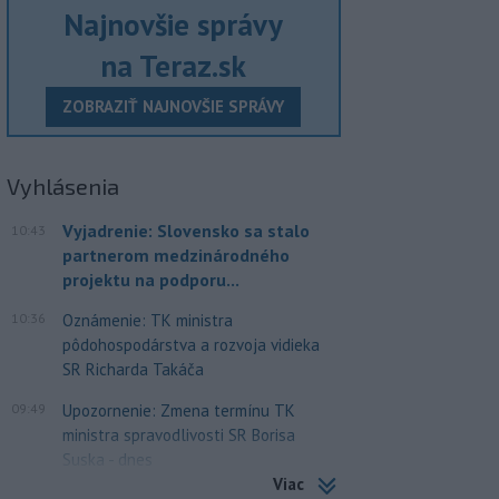
Najnovšie správy
na Teraz.sk
ZOBRAZIŤ NAJNOVŠIE SPRÁVY
Vyhlásenia
Vyjadrenie: Slovensko sa stalo
10:43
partnerom medzinárodného
projektu na podporu...
10:36
Oznámenie: TK ministra
pôdohospodárstva a rozvoja vidieka
SR Richarda Takáča
09:49
Upozornenie: Zmena termínu TK
ministra spravodlivosti SR Borisa
Suska - dnes
Viac