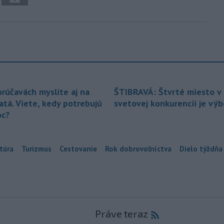
orúčavách myslite aj na
ŠTIBRAVÁ: Štvrté miesto v 
atá. Viete, kedy potrebujú
svetovej konkurencii je vý
c?
túra
Turizmus
Cestovanie
Rok dobrovoľníctva
Dielo týždňa
Práve teraz