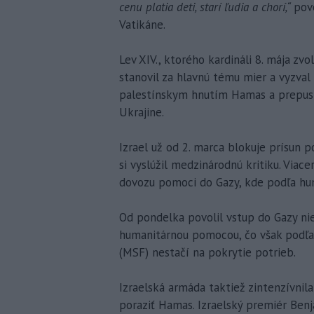
cenu platia deti, starí ľudia a chorí,“
pov
Vatikáne.
Lev XIV., ktorého kardináli 8. mája zvol
stanovil za hlavnú tému mier a vyzval
palestínskym hnutím Hamas a prepust
Ukrajine.
Izrael už od 2. marca blokuje prísun 
si vyslúžil medzinárodnú kritiku. Viace
dovozu pomoci do Gazy, kde podľa hum
Od pondelka povolil vstup do Gazy ni
humanitárnou pomocou, čo však podľa 
(MSF) nestačí na pokrytie potrieb.
Izraelská armáda taktiež zintenzívnila
poraziť Hamas. Izraelský premiér Benj