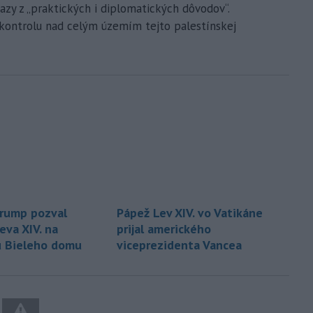
zy z „praktických i diplomatických dôvodov“.
kontrolu nad celým územím tejto palestínskej
rump pozval
Pápež Lev XIV. vo Vatikáne
eva XIV. na
prijal amerického
u Bieleho domu
viceprezidenta Vancea