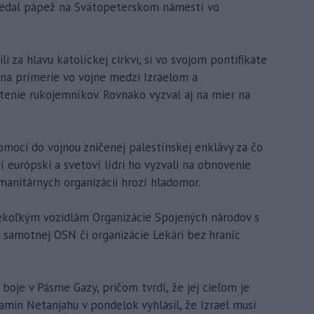
edal pápež na Svätopeterskom námestí vo
ili za hlavu katolíckej cirkvi, si vo svojom pontifikáte
 na prímerie vo vojne medzi Izraelom a
enie rukojemníkov. Rovnako vyzval aj na mier na
pomoci do vojnou zničenej palestínskej enklávy za čo
rí európski a svetoví lídri ho vyzvali na obnovenie
anitárnych organizácii hrozí hladomor.
ekoľkým vozidlám Organizácie Spojených národov s
samotnej OSN či organizácie Lekári bez hraníc
 boje v Pásme Gazy, pričom tvrdí, že jej cieľom je
amin Netanjahu v pondelok vyhlásil, že Izrael musí