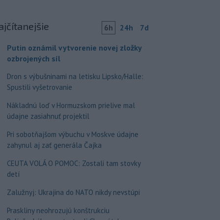
ajčítanejšie
6h
24h
7d
Putin oznámil vytvorenie novej zložky
ozbrojených síl
Dron s výbušninami na letisku Lipsko/Halle:
Spustili vyšetrovanie
Nákladnú loď v Hormuzskom prielive mal
údajne zasiahnuť projektil
Pri sobotňajšom výbuchu v Moskve údajne
zahynul aj zať generála Čajka
CEUTA VOLÁ O POMOC: Zostali tam stovky
detí
Zalužnyj: Ukrajina do NATO nikdy nevstúpi
Praskliny neohrozujú konštrukciu