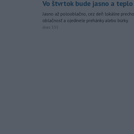
Vo štvrtok bude jasno a teplo
Jasno až polooblačno, cez deň lokálne prech
oblačnosť a ojedinele prehánky alebo búrky.
dnes 5:55