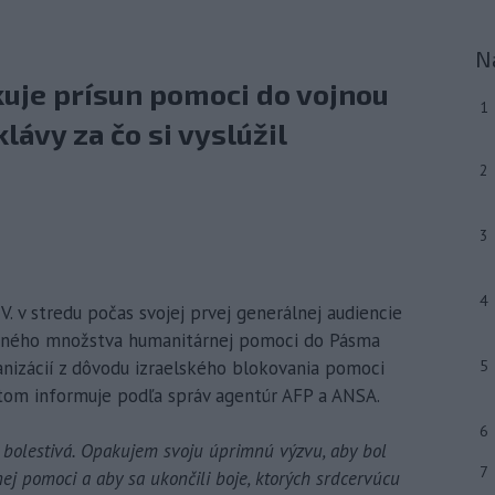
N
okuje prísun pomoci do vojnou
1
lávy za čo si vyslúžil
2
3
4
V. v stredu počas svojej prvej generálnej audiencie
očného množstva humanitárnej pomoci do Pásma
anizácií z dôvodu izraelského blokovania pomoci
5
 tom informuje podľa správ agentúr AFP a ANSA.
6
a bolestivá. Opakujem svoju úprimnú výzvu, aby bol
7
j pomoci a aby sa ukončili boje, ktorých srdcervúcu