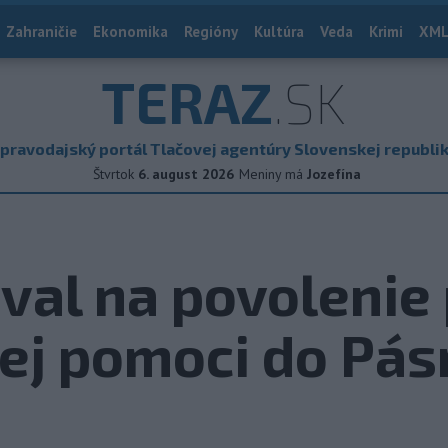
Zahraničie
Ekonomika
Regióny
Kultúra
Veda
Krimi
XML
TERAZ
.SK
pravodajský portál Tlačovej agentúry Slovenskej republi
Štvrtok
6. august 2026
Meniny má
Jozefína
zval na povolenie
ej pomoci do Pá