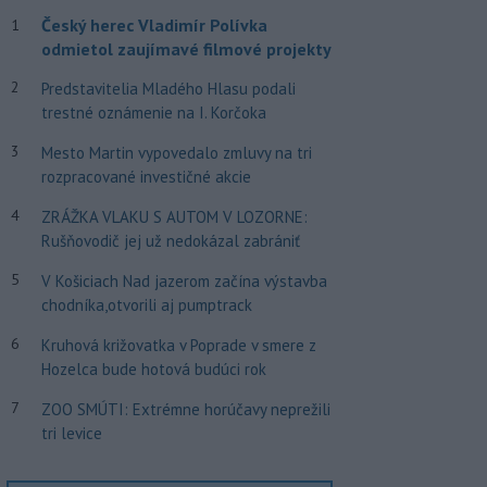
Český herec Vladimír Polívka
1
odmietol zaujímavé filmové projekty
2
Predstavitelia Mladého Hlasu podali
trestné oznámenie na I. Korčoka
3
Mesto Martin vypovedalo zmluvy na tri
rozpracované investičné akcie
4
ZRÁŽKA VLAKU S AUTOM V LOZORNE:
Rušňovodič jej už nedokázal zabrániť
5
V Košiciach Nad jazerom začína výstavba
chodníka,otvorili aj pumptrack
6
Kruhová križovatka v Poprade v smere z
Hozelca bude hotová budúci rok
7
ZOO SMÚTI: Extrémne horúčavy neprežili
tri levice