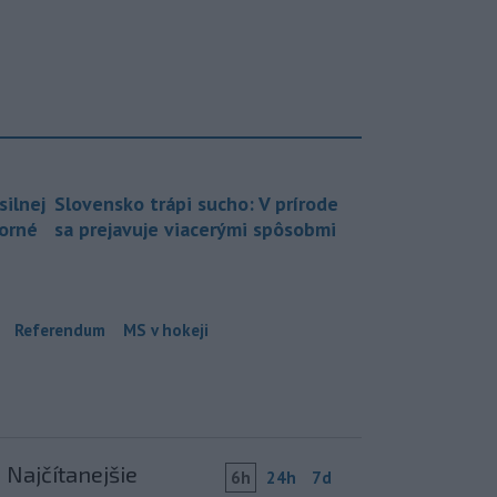
silnej
Slovensko trápi sucho: V prírode
borné
sa prejavuje viacerými spôsobmi
Referendum
MS v hokeji
Najčítanejšie
6h
24h
7d