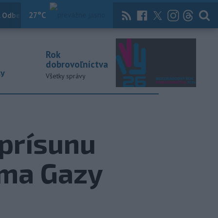
27
°C
 Odber
Knihy
Útulkovo
Magazín
News Now
Archív
TASR
Rok
dobrovoľníctva
ky
Všetky správy
 prísunu
sma Gazy