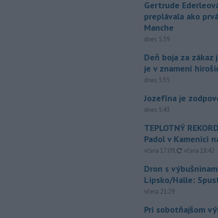
Gertrude Ederleov
preplávala ako prv
Manche
dnes 5:39
Deň boja za zákaz 
je v znamení hiroš
dnes 5:55
Jozefína je zodpo
dnes 5:43
TEPLOTNÝ REKORD
Padol v Kamenici 
aktualizovan
včera 17:09
,
včera 18:42
Dron s výbušninami
Lipsko/Halle: Spus
včera 21:29
Pri sobotňajšom v