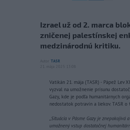
Izrael už od 2. marca bl
zničenej palestínskej enk
medzinárodnú kritiku.
Autor
TASR
21. mája 2025 13:08
Vatikán 21. mája (TASR) - Pápež Lev XI
vyzval na umožnenie prísunu dostat
Gazy, kde je podľa humanitárnych org
nedostatok potravín a liekov. TASR o
„Situácia v Pásme Gazy je znepokojivá 
umožnený vstup dostatočnej humanitárne