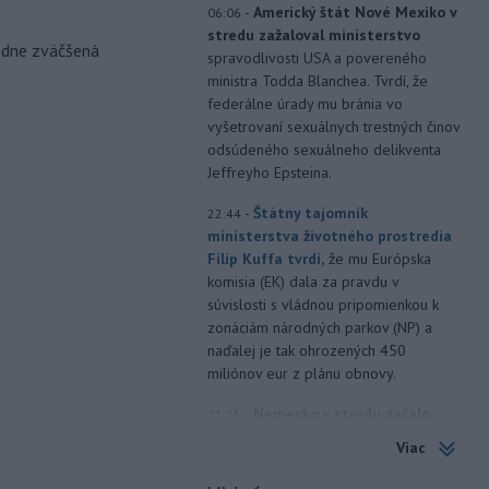
-
Americký štát Nové Mexiko v
06:06
stredu zažaloval ministerstvo
odne zväčšená
spravodlivosti USA a povereného
ministra Todda Blanchea. Tvrdí, že
federálne úrady mu bránia vo
vyšetrovaní sexuálnych trestných činov
odsúdeného sexuálneho delikventa
Jeffreyho Epsteina.
-
Štátny tajomník
22:44
ministerstva životného prostredia
Filip Kuffa tvrdí,
že mu Európska
komisia (EK) dala za pravdu v
súvislosti s vládnou pripomienkou k
zonáciám národných parkov (NP) a
naďalej je tak ohrozených 450
miliónov eur z plánu obnovy.
-
Nemecko v stredu začalo
21:25
vyšetrovanie po tom, ako sa v noci
Viac
v
blízkosti vzletovej a pristávacej
dráhy na letisku Lipsko/Halle našiel