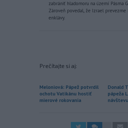
zabrániť hladomoru na území Pásma Ga
Zároveň povedal, že Izrael prevezme 
enklávy.
Prečítajte si aj:
Meloniová: Pápež potvrdil
Donald T
ochotu Vatikánu hostiť
pápeža L
mierové rokovania
návštev