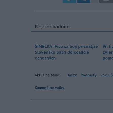
Neprehliadnite
ŠIMEČKA: Fico sa bojí priznať,že
Pri h
Slovensko patrí do koalície
zvier
ochotných
pomo
Aktuálne témy:
Kvízy
Podcasty
Rok Ľ.Š
Komunálne voľby