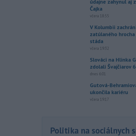
údajne zahynul aj 
Čajka
včera 18:55
V Kolumbii zachrán
zatúlaného hrocha
stáda
včera 19:32
Slováci na Hlinka 
zdolali Švajčiarov 6
dnes 6:01
Gutová-Behramiová
ukončila kariéru
včera 19:17
Politika na sociálnych 