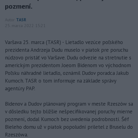
pozmení.
Autor
TASR
25. marca 2022 15:21
Varšava 25. marca (TASR) - Lietadlo vezúce poľského
prezidenta Andrzeja Dudu muselo v piatok pre poruchu
núdzovo pristáť vo Varšave. Dudu odvezie na stretnutie s
americkým prezidentom Joeom Bidenom vo východnom
Poľsku náhradné lietadlo, oznámil Dudov poradca Jakub
Kumoch. TASR o tom informuje na základe správy
agentúry PAP.
Bidenov a Dudov plánovaný program v meste Rzeszów sa
v dôsledku tejto bližšie nešpecifikovanej poruchy mierne
pozmení, dodal Kumoch bez uvedenia podrobností. Šéf
Bieleho domu už v piatok popoludní priletel z Bruselu do
Rzeszówa.