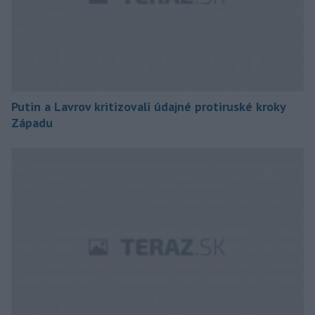
Putin a Lavrov kritizovali údajné protiruské kroky
Západu