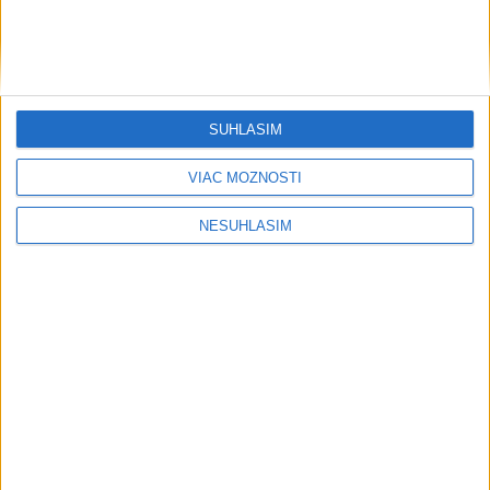
priemysel, aby urýchlil výrobu zbraní
včera 21:06
Trump: Ekonomická situácia v Iráne je veľmi zlá
SÚHLASÍM
Šanghaj zrušil najmenej 1300 letov. Tajfún Dolphin zasiahol
VIAC MOŽNOSTÍ
pobrežie
Viac ako 200 hasičov bojuje s novým lesným požiarom na
NESÚHLASÍM
juhu Francúzska
Ekonomika
Nálada švajčiarskych spotrebiteľov sa
v júli zhoršila
včera 19:16
Ceny čínskych výrobcov spomalili tempo rastu