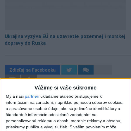
Ukrajina vyzýva EÚ na uzavretie pozemnej i morskej
dopravy do Ruska
Zdieľaj na Facebooku
Vážime si vaše súkromie
My a naši
partneri
ukladáme a/alebo pristupujeme k
informáciám na zariadení, napríklad pomocou súborov cookies,
a spracúvame osobné údaje, ako sú jedinečné identifikátory a
štandardné informácie odosielané zariadením na
personalizovanú reklamu a obsah, meranie reklamy a obsahu,
Neprehliadnite
prieskumy publika a vývoj služieb.
S vaším povolením môže