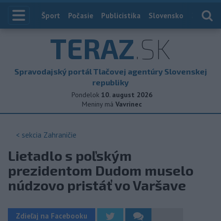
Index
Šport
Počasie
Publicistika
Slovensko
Zahranič
TERAZ
.SK
Spravodajský portál Tlačovej agentúry Slovenskej
republiky
Pondelok
10. august 2026
Meniny má
Vavrinec
< sekcia
Zahraničie
Lietadlo s poľským
prezidentom Dudom muselo
núdzovo pristáť vo Varšave
Zdieľaj na Facebooku