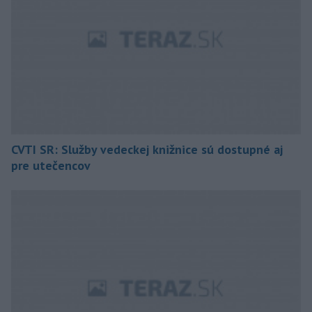
CVTI SR: Služby vedeckej knižnice sú dostupné aj
pre utečencov