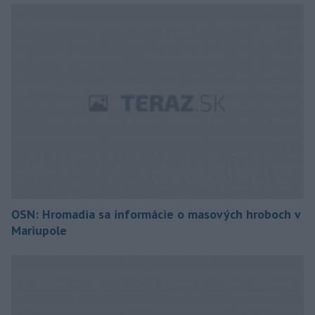
OSN: Hromadia sa informácie o masových hroboch v
Mariupole